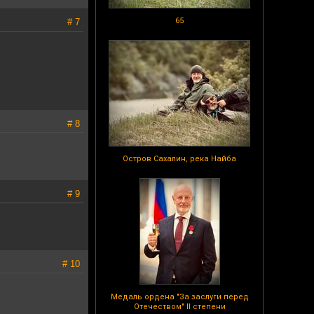
65
# 7
# 8
Остров Сахалин, река Найба
# 9
# 10
Медаль ордена "За заслуги перед
Отечеством" II степени