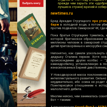
прежде чем зарыть эти «удобре
лучших в стране) врачей и собир
newtimes.ru
Бред Аркадия Стругацкого
про уто
барж
в холодной воде, а потом убе
против подвалов Самарской ЧК, где 
Пока братья Стругацкие тужились, 
которой британское образование п
миллионы человек в самарский студ
детей приговорённых к мясорубке сж
Непонятно, как сумели ускользнуть
дедушку Сталина первее. Хотя нов
происхождение других колбас — "Д
камнедробилку, установленную в п
изнасилованных Берией девственниц.
У Новодворской масса поклонников 
интеллектуального развития. Сильно 
неудивительно, ибо осина не родит 
Поинтересуйся отношением к исто
малолетнего дебила.
Многим неясно, чем занималась совет
Вот — такими.
А тем временем
Синий Фил 3
—
52762