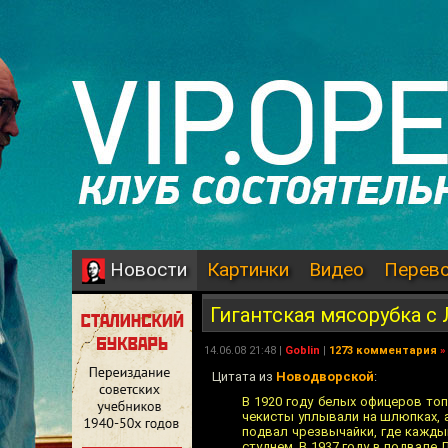
Картинки
Видео
Перев
Новости
Гигантская мясорубка с
14.06.08 21:48 |
Goblin
|
1273 комментария
»
Цитата из
Новодворской
:
В 1920 году белых офицеров то
чекисты уплывали на шлюпках, 
подвал чрезвычайки, где кажды
студнем. В 1937 году в подвале