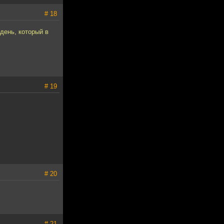
# 18
день, который в
# 19
# 20
# 21