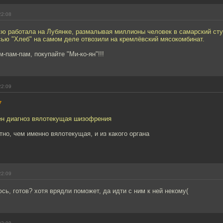
22:08
сю работала на Лубянке, размалывая миллионы человек в самарский сту
сью "Хлеб" на самом деле отвозили на кремлёвский мясокомбинат.
-пам-пам, покупайте "Ми-ко-ян"!!!
22:09
7
ен диагноз вялотекущая шизофрения
тно, чем именно вялотекущая, и из какого органа
22:09
юсь, готов? хотя врядли поможет, да идти с ним к ней некому(