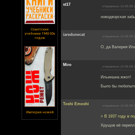
st17
отправлено 14.06.08 
новодворская заб
Советские
учебники 1940-50х
iaredunecat
отправлено 14.06.08 
годов
О, да Валерия Ил
Miro
отправлено 14.06.08 
Ильиншна жжот!
Было бы любопытно
Toshi Emoshi
отправлено 14.06.08 
Империя ножей
> В 1937 году в п
Хрущов её перепл