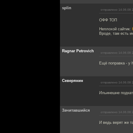
splin
отправлено 14.06.08 
ОФФ ТОП
Неплохой сайтик:
Вроде, там есть и
Ragnar Petrovich
отправлено 14.06.08 
Ещё поправка - у 
Северянин
отправлено 14.06.08 
Ильинешне подкат
Зачитавшийся
отправлено 14.06.08 
И ведь верят же т