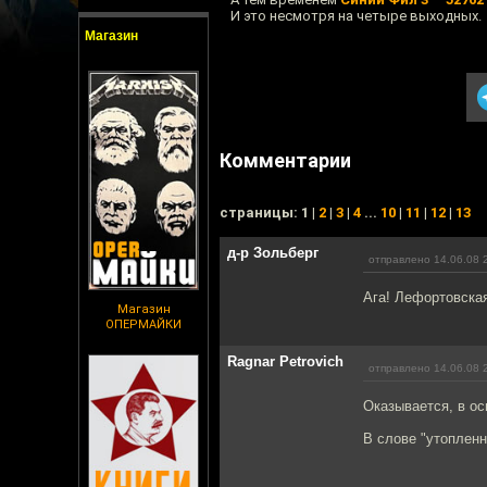
И это несмотря на четыре выходных.
Магазин
Комментарии
cтраницы: 1 |
2
|
3
|
4
...
10
|
11
|
12
|
13
д-р Зольберг
отправлено 14.06.08 
Ага! Лефортовска
Магазин
ОПЕРМАЙКИ
Ragnar Petrovich
отправлено 14.06.08 
Оказывается, в ос
В слове "утопленн