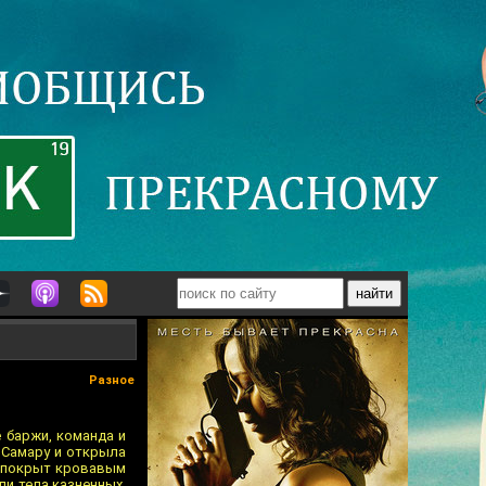
Разное
 баржи, команда и
 Самару и открыла
а покрыт кровавым
ли тела казненных,