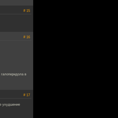
# 15
# 16
 галоперидола в
# 17
ае ухудшение