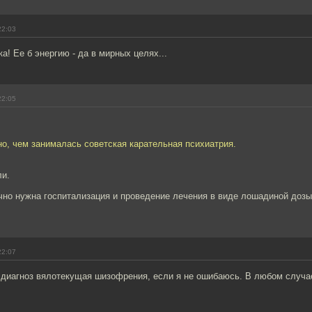
22:03
а! Ее б энергию - да в мирных целях...
22:05
о, чем занималась советская карательная психиатрия.
ли.
чно нужна госпитализация и проведение лечения в виде лошадиной дозы
22:07
 диагноз вялотекущая шизофрения, если я не ошибаюсь. В любом случ