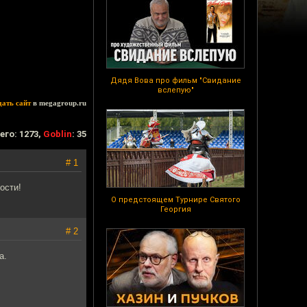
Дядя Вова про фильм "Свидание
вслепую"
дать сайт
в megagroup.ru
его: 1273,
Goblin
: 35
# 1
ости!
О предстоящем Турнире Святого
Георгия
# 2
а.