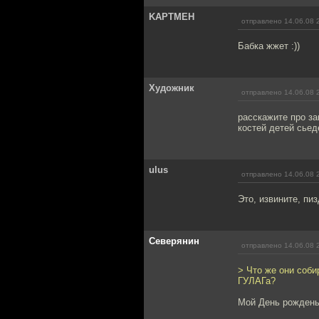
KAPTMEH
отправлено 14.06.08 
Бабка жжет :))
Художник
отправлено 14.06.08 
расскажите про за
костей детей сьед
ulus
отправлено 14.06.08 
Это, извините, пи
Северянин
отправлено 14.06.08 
> Что же они соби
ГУЛАГа?
Мой День рождень