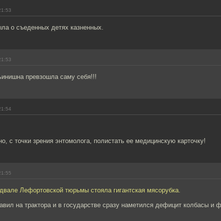
21:53
ыла о съеденных детях казненных.
21:53
ьинишна превзошла саму себя!!!
21:54
, с точки зрения энтомолога, полистать ее медицинскую карточку!
21:55
одвале Лефортовской тюрьмы стояла гигантская мясорубка.
авил на трактора и в государстве сразу наметился дефицит колбасы и 