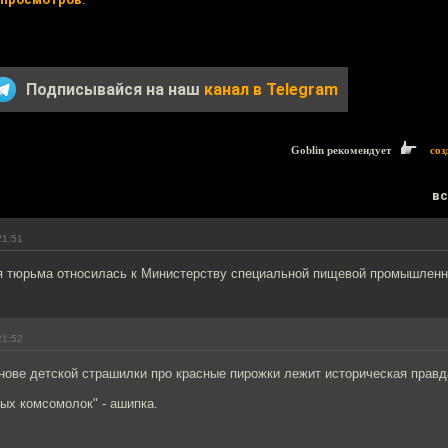
Подписывайся на наш
канал в Telegram
Goblin рекомендует
соз
вс
21:51
я тюрьма относилась к Министерству специальной пищевой промышленн
21:52
нове детской страшилки про красные пирожки лежит историческая правд
ых комсомолок" - ашипка.