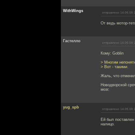
WithWings
отправлено 14.06.08 
От ведь мотор-тетк
Гастелло
отправлено 14.06.08 
Кому: Goblin
> Многим непонятн
> Вот - такими.
Жаль, что отмени
Новодворской сро
мозг.
yug_spb
отправлено 14.06.08 
Ей был поставлен
налицо.