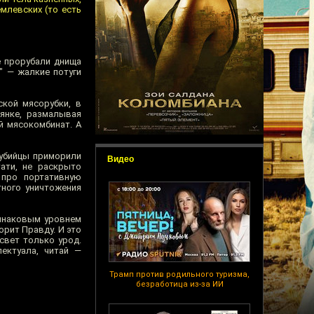
млевских (то есть
 прорубали днища
" — жалкие потуги
ской мясорубки, в
янке, размалывая
й мясокомбинат. А
-убийцы приморили
Видео
ати, не раскрыто
 про портативную
тного уничтожения
динаковым уровнем
орит Правду. И это
свет только урод.
ектуала, читай —
Трамп против родильного туризма,
безработица из-за ИИ