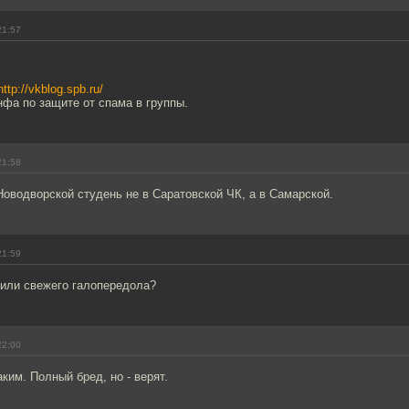
21:57
http://vkblog.spb.ru/
нфа по защите от спама в группы.
21:58
Новодворской студень не в Саратовской ЧК, а в Самарской.
21:59
или свежего галопередола?
22:00
аким. Полный бред, но - верят.