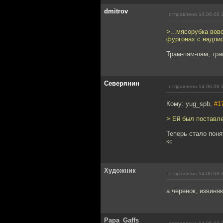
dmitrov
отправлено 14.06.08 
>...мясорубка вов
фургонах с надпи
Трам-пам-пам, трам
Северянин
отправлено 14.06.08 
Кому: yug_spb,
#1
> Ей был поставл
Теперь стало поня
кс
Художник
отправлено 14.06.08 
а черенок, извиня
Papa_Gaffs