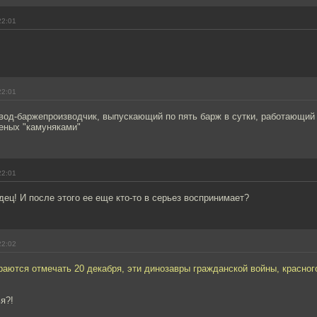
22:01
22:01
вод-баржепроизводчик, выпускающий по пять барж в сутки, работающий 
еных "камуняками"
22:01
здец! И после этого ее еще кто-то в серьез воспринимает?
22:02
раются отмечать 20 декабря, эти динозавры гражданской войны, красног
я?!