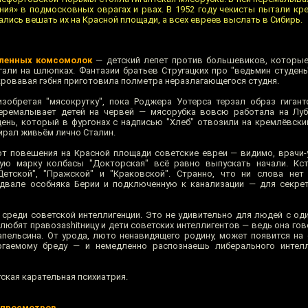
ния» в подмосковных оврагах и рвах. В 1952 году чекисты пытали кре
ались вешать их на Красной площади, а всех евреев выслать в Сибирь.
пленных комсомолок
— детский лепет против большевиков, которые
гали на шлюпках. Фантазии братьев Стругацких про "ведьмин студень
кровавая гэбня приготовила полметра неразлагающегося студня.
изобретая "мясокрутку", пока Роджера Уотерса терзал образ гигант
еремалывает детей на червей — мясорубка вовсю работала на Луб
ень, который в фургонах с надписью "Хлеб" отвозили на кремлёвски
ирал живьём лично Сталин.
 от повешения на Красной площади советские евреи — видимо, врачи
ую марку колбасы "Докторская" всё равно выпускать начали. Кст
етской", "Пражской" и "Краковской". Странно, что ни слова нет
одвале особняка Берии и подключенную к канализации — для секре
среди советской интеллигенции. Это не удивительно для людей с о
любят правозаshitницу и дети советских интеллигентов — ведь она гов
апельсина. От урода, люто ненавидящего родину, может появится на 
ргаемому бреду — и немедленно распознаешь либерального интелл
ская карательная психиатрия.
 просмотров
.