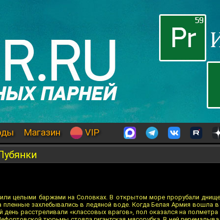
оды
Магазин
VIP
 Лубянки
пили целыми баржами на Соловках. В открытом море прорубали днище
а пленные захлебывались в ледяной воде. Когда Белая Армия вошла в
й день расстреливали «классовых врагов», пол оказался на полметр
 Лефортовской тюрьмы стояла гигантская мясорубка. В ней перемалыва