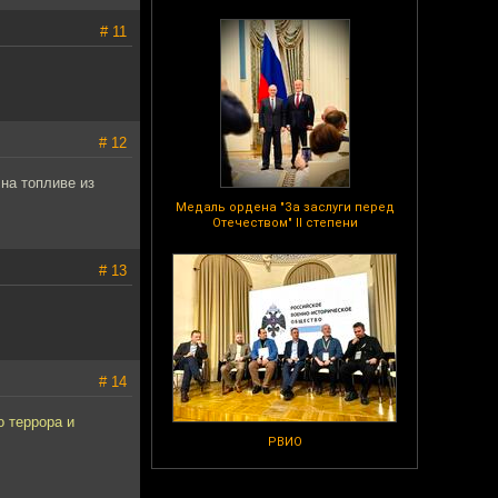
# 11
# 12
на топливе из
Медаль ордена "За заслуги перед
Отечеством" II степени
# 13
# 14
о террора и
РВИО