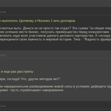
10:49
н выплатить Целякову и Носенко 1 млн долларов.
о-волчьи выть. Деньги он не просто так отдал? Эта сумма "за общее пок
ее успешно вести бизнес, получать преимущество перед конкурентами. Т
влекать надо всех участников данного делового партнерства. А господа
переоценили свою важность в мировой истории. Типа - "Жадность фраера
10:51
ы и еще раз расстрелы
вери, господа! Что, других методов нет?
 же нерациональное разбазаривание живой силы в условиях дефицита тр
ники - пусть отрабатывают наворованное.
10:56