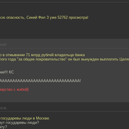
всю опасность, Синий Фил 3 уже 52762 просмотра!
10:27
о в отмывании 71 млрд рублей владельца банка
лого года "за общее покровительство" он был вынужден выплатить Целя
ее!!! КС
, АААААААААААААААААААААААААААААААА!
борство с жабой]
10:31
 государевы люди в Москве.
ивут государевы люди?
ату?