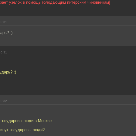
ирает узелок в помощь голодающим питерским чиновникам]
10:31
арь? :)
10:31
ударь? :)
10:32
 государевы люди в Москве.
живут государевы люди?