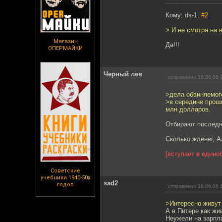
Кому: ds-1,
#2
> И не смотря на 
Магазин
Да!!!
ОПЕРМАЙКИ
Черный лев
отправлено 16.06.08 
>дела обвиняемог
>в середине прош
млн долларов.
Отбирают последн
Сколько жденег
[вступает в едино
Советские
учебники 1940-50х
sad2
годов
отправлено 16.06.08 
>Интересно живут
А в Питере как ж
Неужели на зарпл