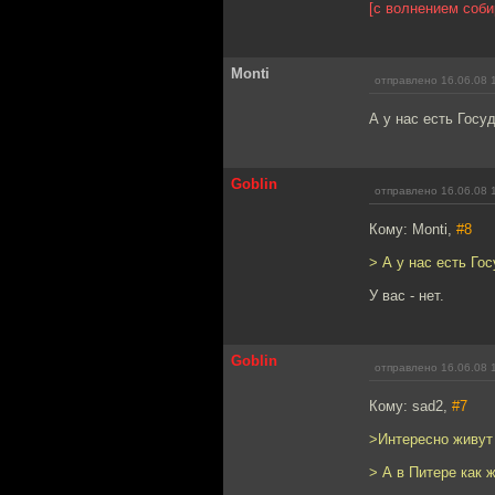
[с волнением соб
Monti
отправлено 16.06.08 
А у нас есть Госуд
Goblin
отправлено 16.06.08 
Кому: Monti,
#8
> А у нас есть Гос
У вас - нет.
Goblin
отправлено 16.06.08 
Кому: sad2,
#7
>Интересно живут
> А в Питере как 