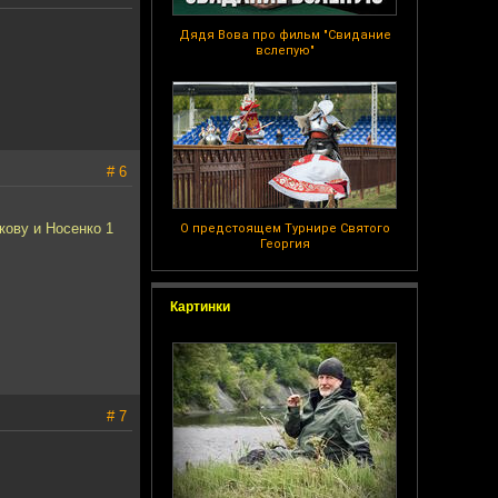
Дядя Вова про фильм "Свидание
вслепую"
# 6
кову и Носенко 1
О предстоящем Турнире Святого
Георгия
Картинки
# 7