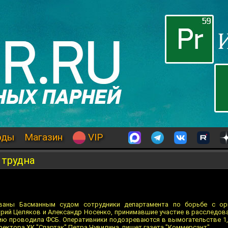
оды
Магазин
VIP
 трудна
ваны Басманным судом сотрудники департамента по борьбе с ор
й Целяков и Александр Носенко, принимавшие участие в расследова
ию проводила ФСБ. Оперативники подозреваются в вымогательстве 1,5
ректора ХК "Спартак" Петра Чувилина, пишет газета "Коммерсант".