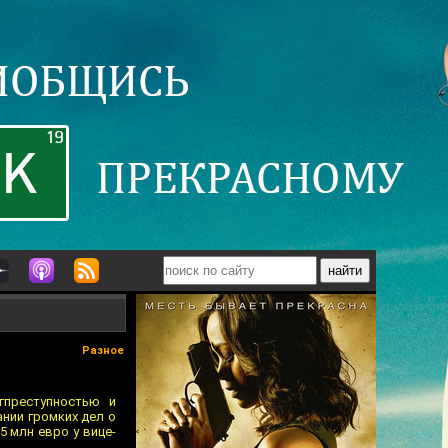
Разное
гпреступностью и
нии громких дел о
 млн евро у вице-