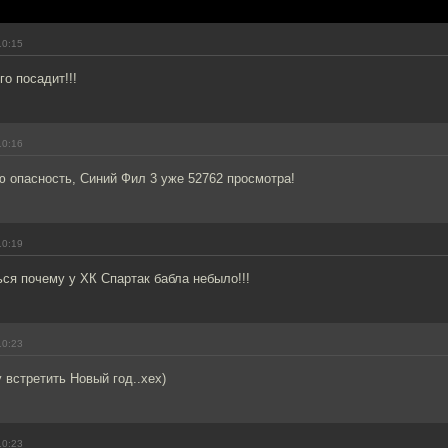
10:15
го посадит!!!
10:16
ю опасность, Синий Фил 3 уже 52762 просмотра!
10:19
ься почему у ХК Спартак бабла небыло!!!
10:23
 встретить Новый год..хех)
10:23