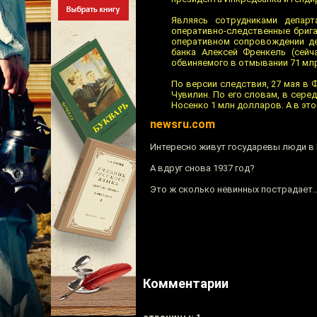
Являясь сотрудниками депар
оперативно-следственные брига
оперативном сопровождении де
банка Алексей Френкель (сейч
обвиняемого в отмывании 71 млр
По версии следствия, 27 мая в
Чувилин. По его словам, в сер
Носенко 1 млн долларов. А в это
newsru.com
Интересно живут государевы люди в
А вдруг снова 1937 год?
Это ж сколько невинных пострадает..
Комментарии