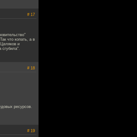
# 17
ровительство"
ак что копать, а в
 Целяков и
 сгубила".
# 18
удовых ресурсов.
# 19