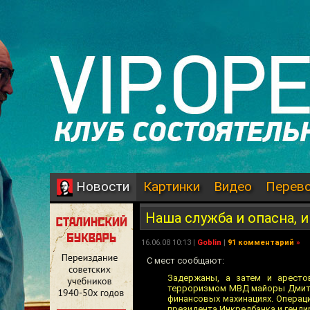
Картинки
Видео
Перев
Новости
Наша служба и опасна, и
16.06.08 10:13 |
Goblin
|
91 комментарий
»
С мест сообщают:
Задержаны, а затем и аресто
терроризмом МВД майоры Дмитри
финансовых махинациях. Операц
президента Инкредбанка и генди