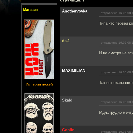
cтраницы: 1
Магазин
Anothervovka
отправлено 16.06.08 
Типа кто первей ко
ds-1
отправлено 16.06.08 
И не смотря на вс
MAXIMILIAN
отправлено 16.06.08 
Так вот оказывает
Империя ножей
Skald
отправлено 16.06.08 
Мдя..трудно менту
Goblin
отправлено 16.06.08 