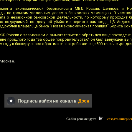
тамента экономической безопасности МВД России, Целяков и Н
ды по громким уголовным делам о банковских махинациях. В частнос
ла о незаконной банковской деятельности, по которому проходит 
ас подсудимый по делу об убийстве первого зампреда ЦБ Андрея 
д рублей владельца банка "Новая экономическая позиция" Бориса Сок
 ФСБ России с заявлением о вымогательстве обратился вице-президент
едине прошлого года "за общее покровительство" он был вынужден вып
м году к банкиру снова обратились, потребовав еще 500 тысяч евро дл
 Москве.
.
Подписывайся на канал в
Дзен
Goblin рекомендует
создать интерне