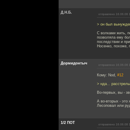
Д.Н.Б.
отправлено 16.06.08 
> он был вынужде
С волками жить, п
позволяла ему бол
последствии и при
Носенко, похоже, 
Дормидонтыч
отправлено 16.06.08 
Кому: Nod,
#12
> нда... расстрел
Во-первых, вы - з
А во-вторых - это
Лесоповал или руд
1/2 ПОТ
отправлено 16.06.08 