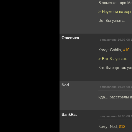
В заметке - про М
> Неужели на зар
Вот бы узнать.
Стасичка
отправлено 16.06.08 
Кому: Goblin,
#10
> Вот бы узнать.
Как бы еще так уз
Nod
отправлено 16.06.08 
нда... расстрелы 
BankRat
отправлено 16.06.08 
Кому: Nod,
#12