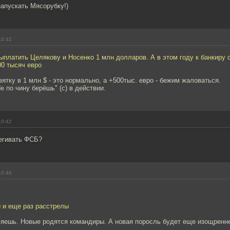
запускать Мясорубку!)
10:42
платить Целякову и Носенко 1 млн долларов. А в этом году к банкиру 
00 тысяч евро
зятку в 1 млн $ - это нормально, а +500тыс. евро - бежим жаловаться.
е по чину берёшь" (с) в действии.
10:42
тегивать ФСБ?
10:46
ы и еще раз расстрелы
ляешь. Новые родятся командиры. А новая поросль будет еще изощренн