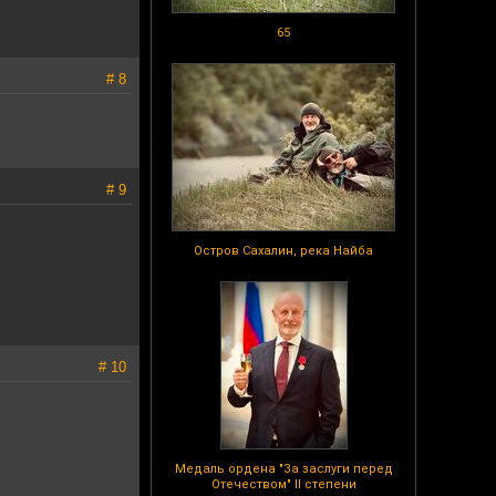
65
# 8
# 9
Остров Сахалин, река Найба
# 10
Медаль ордена "За заслуги перед
Отечеством" II степени