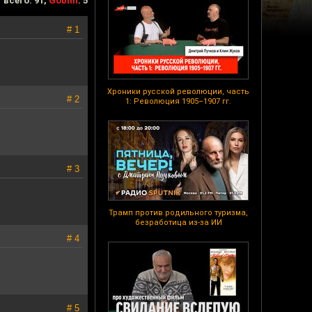
всего: 91,
Goblin
: 5
# 1
Хроники русской революции, часть
# 2
1: Революция 1905–1907 гг.
# 3
Трамп против родильного туризма,
безработица из-за ИИ
# 4
# 5