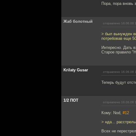
Пора, пора вновь 
Жаб болотный
отправлено 16.06.08 
> был вынужден вы
потребовав еще 5
Интересно. Дать в
Старое правило "Н
Krilaty Gusar
отправлено 16.06.08 
Теперь будут отс
1/2 ПОТ
отправлено 16.06.08 
Кому: Nod,
#12
> нда... расстрел
Всех не перестре