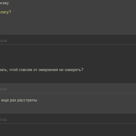
оскву.
плату?
10:35
нать, чтоб совсем от омерзения не озвереть?
10:37
и еще раз расстрелы
10:41