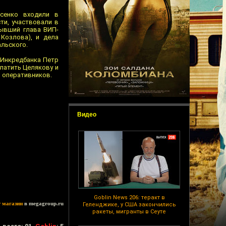
осенко входили в
ти, участвовали в
бывший глава ВИП-
Козлова), и дела
альского.
 Инкредбанка Петр
латить Целякову и
я оперативников.
Видео
Goblin News 206: теракт в
т магазин
в megagroup.ru
Геленджике, у США закончились
ракеты, мигранты в Сеуте