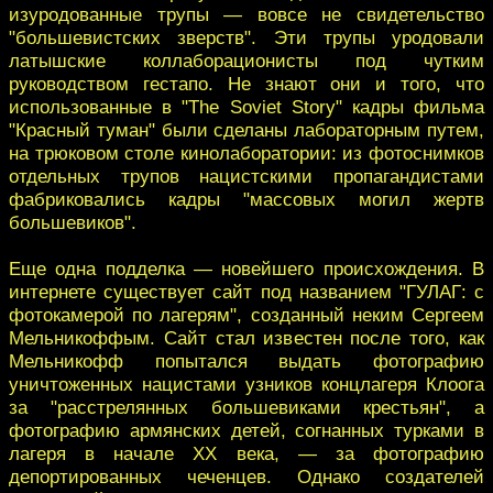
изуродованные трупы — вовсе не свидетельство
"большевистских зверств". Эти трупы уродовали
латышские коллаборационисты под чутким
руководством гестапо. Не знают они и того, что
использованные в "The Soviet Story" кадры фильма
"Красный туман" были сделаны лабораторным путем,
на трюковом столе кинолаборатории: из фотоснимков
отдельных трупов нацистскими пропагандистами
фабриковались кадры "массовых могил жертв
большевиков".
Еще одна подделка — новейшего происхождения. В
интернете существует сайт под названием "ГУЛАГ: с
фотокамерой по лагерям", созданный неким Сергеем
Мельникоффым. Сайт стал известен после того, как
Мельникофф попытался выдать фотографию
уничтоженных нацистами узников концлагеря Клоога
за "расстрелянных большевиками крестьян", а
фотографию армянских детей, согнанных турками в
лагеря в начале ХХ века, — за фотографию
депортированных чеченцев. Однако создателей