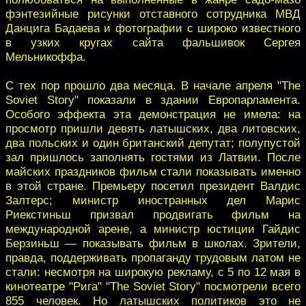
фэнтезийные рисунки отставного сотрудника МВД
Данцига Бадаева и фотографии с широко известного
в узких кругах сайта фальшивок Сергея
Мельникоффа.
С тех пор прошло два месяца. В начале апреля "The
Soviet Story" показали в здании Европарламента.
Особого эффекта эта демонстрация не имела: на
просмотр пришли девять латышских, два литовских,
два польских и один британский депутат; полупустой
зал пришлось заполнять гостями из Латвии. После
майских праздников фильм стали показывать именно
в этой стране. Премьеру посетил президент Валдис
Залтерс; министр иностранных дел Марис
Риекстиньш призвал продвигать фильм на
международной арене, а министр юстиции Гайдис
Берзиньш — показывать фильм в школах. Зрители,
правда, поддерживать пропаганду трудовым латом не
стали: несмотря на широкую рекламу, с 5 по 12 мая в
кинотеатре "Рига" "The Soviet Story" посмотрели всего
855 человек. Но латышских политиков это не