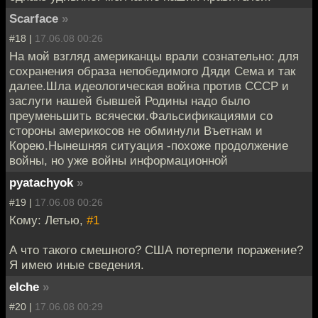
Scarface
»
#18 |
17.06.08 00:26
На мой взгляд американцы врали сознательно: для
сохранения образа непобедимого Дяди Сема и так
далее.Шла идеологическая война против СССР и
заслуги нашей бывшей Родины надо было
преуменьшить всячески.Фальсификациями со
стороны америкосов не обминули Въетнам и
Корею.Нынешняя ситуация -похоже продолжение
войны, но уже войны информационной
pyatachyok
»
#19 |
17.06.08 00:26
Кому: Летью,
#1
А что такого смешного? США потерпели поражение?
Я имею иные сведения.
elche
»
#20 |
17.06.08 00:29