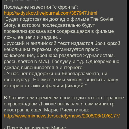
Последние известия "с фронта":
http://a-dyukov.livejournal.com/387947.html
"Будет подготовлен доклад о фильме The Soviet
Story, в котором последовательно будут
проанализирована вся содержащаяся в фильме
ложь, ее цели и задачи...
..русский и английский текст издаются брошюркой
небольшим тиражом, организуется пресс-
конференция, брошюра раздается журналистам,
рассылается в МИД, Госдуму и т.д. Одновременно
доклад вывешивается в интернете.
..У нас нет поддержки ни Европарламента, ни
госструктур. Но вместе мы можем защитить нашу
историю от лжи и фальсификаций."
В Латвии тем временем происходит что-то странное:
о кровожадном Дюкове высказался сам министр
иностранных дел Марис Риекстиньш:
http://www.mixnews.lv/society/news/2008/06/10/6177/
- Походу испужалси Марис.