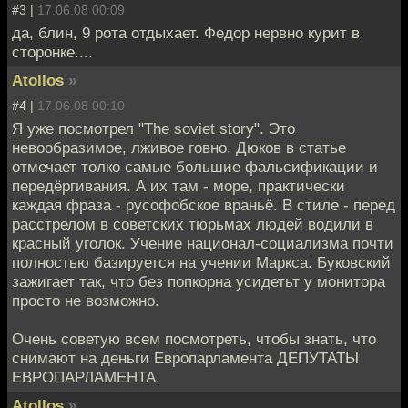
#3 |
17.06.08 00:09
да, блин, 9 рота отдыхает. Федор нервно курит в
сторонке....
Atollos
»
#4 |
17.06.08 00:10
Я уже посмотрел "The soviet story". Это
невообразимое, лживое говно. Дюков в статье
отмечает толко самые большие фальсификации и
передёргивания. А их там - море, практически
каждая фраза - русофобское враньё. В стиле - перед
расстрелом в советских тюрьмах людей водили в
красный уголок. Учение национал-социализма почти
полностью базируется на учении Маркса. Буковский
зажигает так, что без попкорна усидетьт у монитора
просто не возможно.
Очень советую всем посмотреть, чтобы знать, что
снимают на деньги Европарламента ДЕПУТАТЫ
ЕВРОПАРЛАМЕНТА.
Atollos
»