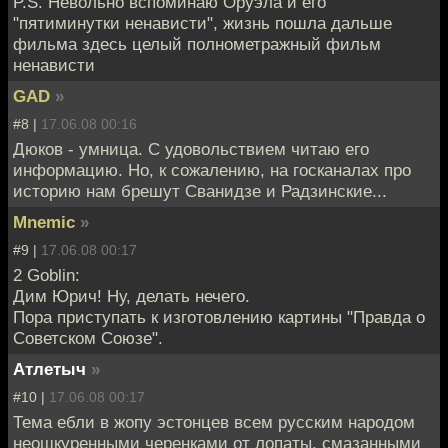
P.S. Невольно вспоминаю Оруэла и его
"пятиминутки ненависти", жизнь пошла дальше
фильма здесь целый полнометражный фильм
ненависти
GAD
»
#8 |
17.06.08 00:16
Дюков - умница. С удовольствием читаю его
информацию. Но, к сожалению, на госканалах про
историю нам брешут Сванидзе и Радзинские...
Mnemic
»
#9 |
17.06.08 00:17
2 Goblin:
Дим Юрич! Ну, делать нечего.
Пора приступать к изготовлению картины "Правда о
Советском Союзе".
Атлетыч
»
#10 |
17.06.08 00:17
Тема ебли в жопу эстонцев всем русским народом
неошкуренными черенками от лопаты, смазанными