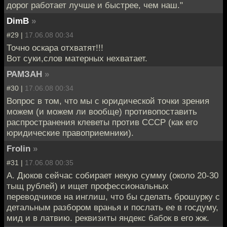
дорог работает лучше и быстрее, чем наш."
DimB
»
#29 |
17.06.08 00:34
Точно оскара отхватят!!!
Вот суки,слов матерных нехватает.
РАМЗАН
»
#30 |
17.06.08 00:34
Вопрос в том, что мы с юридической точки зрения
можем (и можем ли вообще) противопоставить
распространения клеветы против СССР (как его
юридические правоприемники).
Frolin
»
#31 |
17.06.08 00:35
А. Дюков сейчас собирает некую сумму (около 20-30
тыщ рублей) и ищет профессиональных
переводчиков на инглиш, что бы сделать брошурку с
детальным разбором вранья и послать ее в госдуму,
мид и в латвию. реквизиты яндекс бабок в его жж.