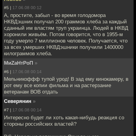
#5 |
17.06.08 00:12
А, простите, забыл - во время голодомора
НКВДэшник получал 200 граммов хлеба за каждый
сданный им властям труп украинца. Людей в НКВД
хоронили живьём. Потом говорится, что в 1955-м
году умерло 7 миллионов человек. Получается, что
за всех умерших НКВДэшники получили 1400000
килограммов хлеба.
МиZаНтРоП
»
#6 |
17.06.08 00:14
Мельникоффф тупой урод! В зад ему кинокамеру, в
рот ему все копии фильма и на растерзание
ветеранам ВОВ отдать
Северянин
»
#7 |
17.06.08 00:14
Интересно будет ли хоть какая-нибудь реакция со
стороны российских властей?