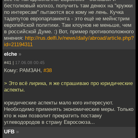
бестолковый колхоз, получить там денюх на "кружки
по интересам" пытаются все кому не лень. Кучка
тадепутов европарламента - это ещё не мейнстрим
европейской политики. Там клоунов не меньше, чем
в российской Думе. :) Вот, пример противоположного
мнения:
http://rus.delfi.lv/news/daily/abroad/article.php?
id=21194311
elche
»
#41 |
17.06.08 00:45
Кому: РАМЗАН,
#38
> Это всё лирика, я же спрашиваю про юридические
аспекты.
юридические аспекты мало кого интересуют.
Необходимо применять экономические меры. Только
кто ж нам позволит прекратить поставку
углеводородов в страну Евросоюза...
UFB
»