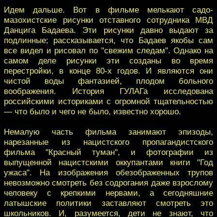
Идем дальше. Вот в фильме мелькают садо-
мазохистские рисунки отставного сотрудника МВД
Данцига Бадаева. Эти рисунки давно выдают за
подлинные; рассказывается, что Бадаев якобы сам
все видел и рисовал по "свежим следам". Однако на
самом деле рисунки эти созданы во время
перестройки, в конце 80-х годов. И являются они
чистой воды фантазией, плодом больного
воображения. История ГУЛАГа исследована
российскими историками с огромной тщательностью
— что было и чего не было, известно хорошо.
Немалую часть фильма занимают эпизоды,
нарезанные из нацистского пропагандистского
фильма "Красный туман", и фотографии из
выпущенной нацистскими оккупантами книги "Год
ужаса". На изображения обезображенных трупов
невозможно смотреть без содрогания даже взрослому
человеку с крепкими нервами, а сегодняшние
латышские политики заставляют смотреть это
школьников. И, разумеется, дети не знают, что