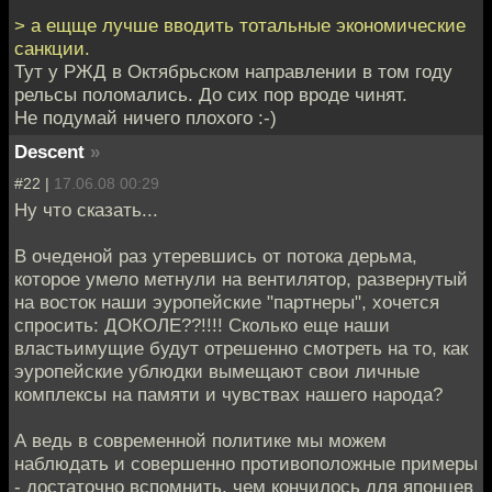
> а ещще лучше вводить тотальные экономические
санкции.
Тут у РЖД в Октябрьском направлении в том году
рельсы поломались. До сих пор вроде чинят.
Не подумай ничего плохого :-)
Descent
»
#22 |
17.06.08 00:29
Ну что сказать...
В очеденой раз утеревшись от потока дерьма,
которое умело метнули на вентилятор, развернутый
на восток наши эуропейские "партнеры", хочется
спросить: ДОКОЛЕ??!!!! Сколько еще наши
властьимущие будут отрешенно смотреть на то, как
эуропейские ублюдки вымещают свои личные
комплексы на памяти и чувствах нашего народа?
А ведь в современной политике мы можем
наблюдать и совершенно противоположные примеры
- достаточно вспомнить, чем кончилось для японцев