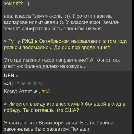
земля"? :-)
неа. класса "земля-жопа" :)). Прототип вон на
каспарове испытывали :). У классически "земля-
земля" избирательность слишком низкая.
> Тут у РЖД в Октябрьском направлении в том году
рельсы поломались. До сих пор вроде чинят.
Это где именно такое направление? А то я от тех
мест уж больно далеко нахожусь...
UFB
»
#49 |
17.06.08 00:51
Кому: Атлетыч,
#43
> Имеется в виду кто внес самый большой вклад в
победу. Ты считаешь что США?
Я считаю, что Великобритания. Без неё война
закончилась бы с захватом Польши.