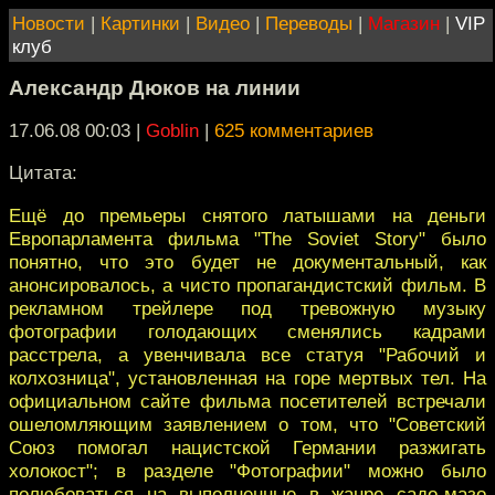
Новости
|
Картинки
|
Видео
|
Переводы
|
Магазин
|
VIP
клуб
Александр Дюков на линии
17.06.08 00:03
|
Goblin
|
625 комментариев
Цитата:
Ещё до премьеры снятого латышами на деньги
Европарламента фильма "The Soviet Story" было
понятно, что это будет не документальный, как
анонсировалось, а чисто пропагандистский фильм. В
рекламном трейлере под тревожную музыку
фотографии голодающих сменялись кадрами
расстрела, а увенчивала все статуя "Рабочий и
колхозница", установленная на горе мертвых тел. На
официальном сайте фильма посетителей встречали
ошеломляющим заявлением о том, что "Советский
Союз помогал нацистской Германии разжигать
холокост"; в разделе "Фотографии" можно было
полюбоваться на выполненные в жанре садо-мазо