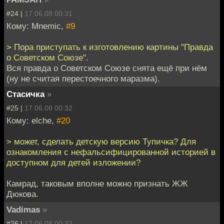
#24 |
17.06.08 00:31
Кому: Mnemic,
#9
> Пора приступать к изготовлению картины "Правда
о Советском Союзе".
Вся правда о Советском Союзе снята ещё при нём
(ну не считая перестоечного маразма).
Стасичка
»
#25 |
17.06.08 00:32
Кому: elche,
#20
> может, сделать детскую версию Тупичка? Для
ознакомления с нефальсифицированной историей в
доступном для детей изложении?
Камрад, таковым вполне можно признать ЖЖ
Дюкова.
Vadimas
»
#26 |
17.06.08 00:32