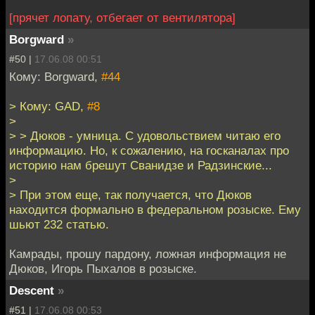
[прячет лопату, отбегает от вентилятора]
Borgward
»
#50 |
17.06.08 00:51
Кому: Borgward,
#44
> Кому: GAD,
#8
>
> > Дюков - умница. С удовольствием читаю его
информацию. Но, к сожалению, на госканалах про
историю нам брешут Сванидзе и Радзинские...
>
> При этом еще, так получается, что Дюков
находится формально в федеральном розыске. Ему
шьют 232 статью.
Камрады, прошу пардону, ложная информация не
Дюков, Игорь Пыхалов в розыске.
Descent
»
#51 |
17.06.08 00:53