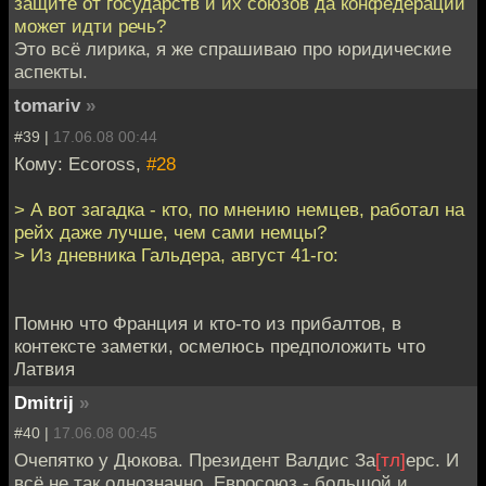
защите от государств и их союзов да конфедераций
может идти речь?
Это всё лирика, я же спрашиваю про юридические
аспекты.
tomariv
»
#39 |
17.06.08 00:44
Кому: Ecoross,
#28
> А вот загадка - кто, по мнению немцев, работал на
рейх даже лучше, чем сами немцы?
> Из дневника Гальдера, август 41-го:
Помню что Франция и кто-то из прибалтов, в
контексте заметки, осмелюсь предположить что
Латвия
Dmitrij
»
#40 |
17.06.08 00:45
Очепятко у Дюкова. Президент Валдис За
[тл]
ерс. И
всё не так однозначно. Евросоюз - большой и