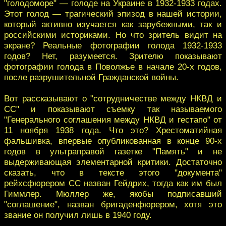
"голодоморе" — голоде на Украине в 1932-1933 годах.
Этот голод — трагический эпизод в нашей истории,
который активно изучается как зарубежными, так и
российскими историками. Но что зритель видит на
экране? Реальные фотографии голода 1932-1933
годов? Нет, разумеется. Зрителю показывают
фотографии голода в Поволжье в начале 20-х годов,
после разрушительной Гражданской войны.
Вот рассказывают о "сотрудничестве между НКВД и
СС" и показывают съемку так называемого
"Генерального соглашения между НКВД и гестапо" от
11 ноября 1938 года. Что это? Хрестоматийная
фальшивка, впервые опубликованная в конце 90-х
годов в ультраправой газетке "Память" и не
выдерживающая элементарной критики. Достаточно
сказать, что в тексте этого "документа"
рейхсфюрером СС назван Гейдрих, тогда как им был
Гиммлер. Мюллер же, якобы подписавший
"соглашение", назван бригаденфюрером, хотя это
звание он получил лишь в 1940 году.