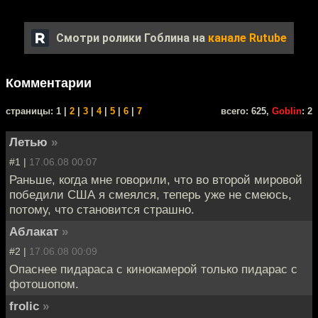
Смотри ролики Гоблина на
канале Rutube
Комментарии
cтраницы: 1 |
2
|
3
|
4
|
5
|
6
|
7
всего: 625,
Goblin
: 2
Летью
»
#1 |
17.06.08 00:07
Раньше, когда мне говорили, что во второй мировой
победили США я смеялся, теперь уже не смеюсь,
потому, что становится страшно.
Аблакат
»
#2 |
17.06.08 00:09
Опаснее пидараса с кинокамерой только пидарас с
фотошопом.
frolic
»