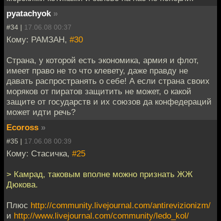
pyatachyok
»
#34 |
17.06.08 00:37
Кому: РАМЗАН,
#30
Страна, у которой есть экономика, армия и флот,
имеет право не то что клевету, даже правду не
давать распространять о себе! А если страна своих
моряков от пиратов защитить не может, о какой
защите от государств и их союзов да конфедераций
может идти речь?
Ecoross
»
#35 |
17.06.08 00:39
Кому: Стасичка,
#25
> Камрад, таковым вполне можно признать ЖЖ
Дюкова.
Плюс
http://community.livejournal.com/antirevizionizm/
и
http://www.livejournal.com/community/ledo_kol/