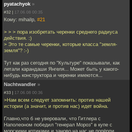
pyatachyok
»
#32 |
17.06.08 00:35
Кому: mihailp,
#21
> > > пора изобретать черенки среднего радиуса
действия. :)
> Это те самые черенки, которые класса "земля-
земля"? :-)
Тут как раз сегодня по "Культуре" показывали, как
летали карандаши Янгеля... Может быть у какого-
нибудь конструктора и черенки имеются...
Nachtwandler
»
#33 |
17.06.08 00:36
>Нам всем следует запомнить: против нашей
истории (а значит, и против нас) идет война.
Главно,что б не уверовали, что Гитлера с
Наполеоном победил "генерал Мороз" в купе с
морскими котиками и заново на нас не попёрли.