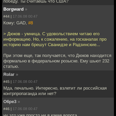
победу. Ты считаешь что США?
Borgward
»
#44 |
17.06.08 00:47
Кому: GAD,
#8
> Дюков - умница. С удовольствием читаю его
информацию. Но, к сожалению, на госканалах про
историю нам брешут Сванидзе и Радзинские...
При этом еще, так получается, что Дюков находится
формально в федеральном розыске. Ему шьют 232
статью.
Rolar
»
#45 |
17.06.08 00:47
Мда, печально. Интересно, взлетит ли российская
контрпропаганда или нет?
O6pe3
»
#46 |
17.06.08 00:47
ну это уже просто ни в какие ворота