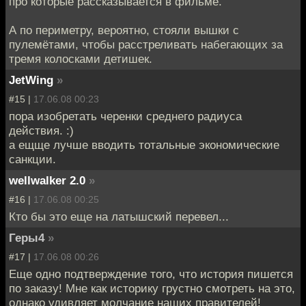
про которые рассказывается в фильме.
А по периметру, вероятно, стояли вышки с
пулемётами, чтобы расстреливать набегающих за
тремя колосками детишек.
JetWing
»
#15 |
17.06.08 00:23
пора изобретать черенки среднего радиуса
действия. :)
а ещще лучше вводить тотальные экономические
санкции.
wellwalker 2.0
»
#16 |
17.06.08 00:25
Кто бы это еще на латышский перевел...
Геры4
»
#17 |
17.06.08 00:26
Еще одно подтверждение того, что история пишется
по заказу! Мне как историку грустно смотреть на это,
однако удивляет молчание наших правителей!