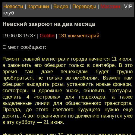
Новости
|
Картинки
|
Видео
|
Переводы
|
Магазин
|
VIP
клуб
Невский закроют на два месяца
19.06.08 15:37
|
Goblin
|
131 комментарий
С мест сообщают:
Ремонт главной магистрали города начнется 11 июля,
а закончить его обещают только в сентябре. В это
время там даже пешеходам будет трудно
пробираться, не только автомобилям. Взамен нам
обещают высадить розы, установить новые фонари,
светофоры и дорожные знаки, обновить тротуары,
сделать 4 «островка» для пешеходов, а также
выделенные линии для общественного транспорта.
Правда, до этого светлого будущего нужно ещё
дожить. А вот ограничения по движению начнутся уже
в эту субботу — 21 июня.
Невский проспект уже 10 лет никто не ремонтировал.