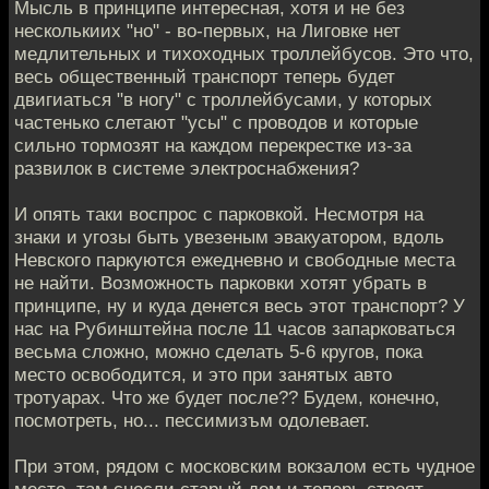
Мысль в принципе интересная, хотя и не без
несколькиих "но" - во-первых, на Лиговке нет
медлительных и тихоходных троллейбусов. Это что,
весь общественный транспорт теперь будет
двигиаться "в ногу" с троллейбусами, у которых
частенько слетают "усы" с проводов и которые
сильно тормозят на каждом перекрестке из-за
развилок в системе электроснабжения?
И опять таки воспрос с парковкой. Несмотря на
знаки и угозы быть увезеным эвакуатором, вдоль
Невского паркуются ежедневно и свободные места
не найти. Возможность парковки хотят убрать в
принципе, ну и куда денется весь этот транспорт? У
нас на Рубинштейна после 11 часов запарковаться
весьма сложно, можно сделать 5-6 кругов, пока
место освободится, и это при занятых авто
тротуарах. Что же будет после?? Будем, конечно,
посмотреть, но... пессимизъм одолевает.
При этом, рядом с московским вокзалом есть чудное
место, там снесли старый дом и теперь строят