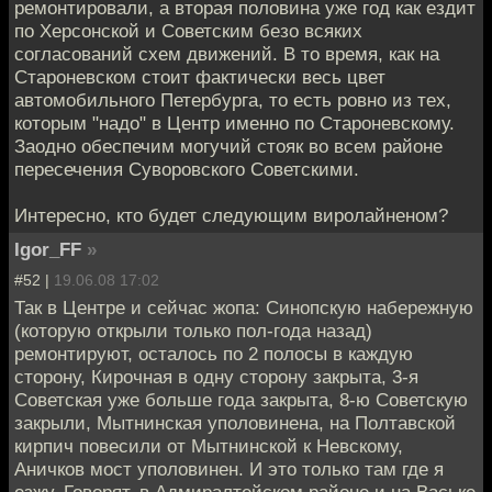
ремонтировали, а вторая половина уже год как ездит
по Херсонской и Советским безо всяких
согласований схем движений. В то время, как на
Староневском стоит фактически весь цвет
автомобильного Петербурга, то есть ровно из тех,
которым "надо" в Центр именно по Староневскому.
Заодно обеспечим могучий стояк во всем районе
пересечения Суворовского Советскими.
Интересно, кто будет следующим виролайненом?
Igor_FF
»
#52 |
19.06.08 17:02
Так в Центре и сейчас жопа: Синопскую набережную
(которую открыли только пол-года назад)
ремонтируют, осталось по 2 полосы в каждую
сторону, Кирочная в одну сторону закрыта, 3-я
Советская уже больше года закрыта, 8-ю Советскую
закрыли, Мытнинская уполовинена, на Полтавской
кирпич повесили от Мытнинской к Невскому,
Аничков мост уполовинен. И это только там где я