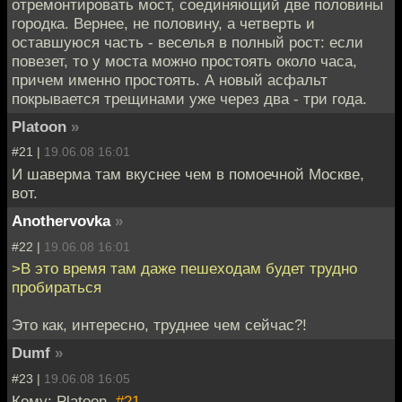
отремонтировать мост, соединяющий две половины
городка. Вернее, не половину, а четверть и
оставшуюся часть - веселья в полный рост: если
повезет, то у моста можно простоять около часа,
причем именно простоять. А новый асфальт
покрывается трещинами уже через два - три года.
Platoon
»
#21 |
19.06.08 16:01
И шаверма там вкуснее чем в помоечной Москве,
вот.
Anothervovka
»
#22 |
19.06.08 16:01
>В это время там даже пешеходам будет трудно
пробираться
Это как, интересно, труднее чем сейчас?!
Dumf
»
#23 |
19.06.08 16:05
Кому: Platoon,
#21