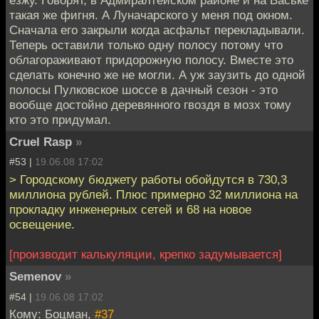
езжу. Говорят, в Адмиралтейском районе и на Ваське
такая же фигня. А Луначарского у меня под окном.
Сначала его закрыли когда асфальт перекладывали.
Теперь оставили только одну полосу потому что
облагораживают придорожную полосу. Вместе это
сделать конечно же не могли. А уж заузить до одной
полосы Пулковское шоссе в дачный сезон - это
вообще достойно деревянного гвоздя в мозх тому
кто это придумал.
Cruel Rasp
»
#53 |
19.06.08 17:02
> Городскому бюджету работы обойдутся в 730,3
миллиона рублей. Плюс примерно 32 миллиона на
прокладку инженерных сетей и 68 на новое
освещение.
[производит калькуляции, крепко задумывается]
Semenov
»
#54 |
19.06.08 17:02
Кому: Боцман,
#37