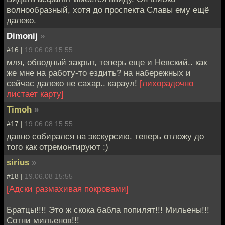
волнообразный, хотя до проспекта Славы ему ещё
далеко.
Dimonij
»
#16 |
19.06.08 15:55
мля, обводный закрыт, теперь еще и Невский.. как
же мне на работу-то ездить? на набережных и
сейчас далеко не сахар.. караул!
[лихорадочно
листает карту]
Timoh
»
#17 |
19.06.08 15:55
давно собирался на экскурсию. теперь отложу до
того как отремонтируют :)
sirius
»
#18 |
19.06.08 15:55
[Адски размахивая покровами]
Братцы!!!! Это ж скока бабла попилят!!! Мильены!!!
Сотни мильенов!!!