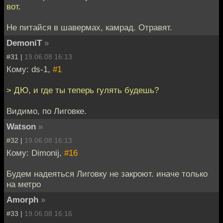
вот.
Не питайся в шавермах, камрад. Отравят.
DemoniT
»
#31 |
19.06.08 16:13
Кому: ds-1,
#1
> ДЮ, и где ты теперь гулять будешь?
Видимо, по Лиговке.
Watson
»
#32 |
19.06.08 16:13
Кому: Dimonij,
#16
Будем надеяться Лиговку не закроют. иначе только
на метро
Amorph
»
#33 |
19.06.08 16:16