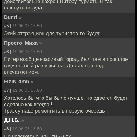
действительно нахрен Питеру туристы и так
плюнуть некуда.
Dumf
»
#5 |
19.06.08 15:50
Экий аттракцион для туристов то будет...
Просто_Миха
»
#6 |
19.06.08 15:50
Питер вообще красивый город, был там в прошлом
году первый раз в жизни. До сих пор под
впечатлением.
FiziK-dmb
»
#7 |
19.06.08 15:50
Хотелось бы что бы было лучше, но сдается будет
сделано как всегда !
Трассу надо ремонтить в первую очередь .
Д.Н.Б.
»
#8 |
19.06.08 15:50
По невскому с ЗАО "В АД"?