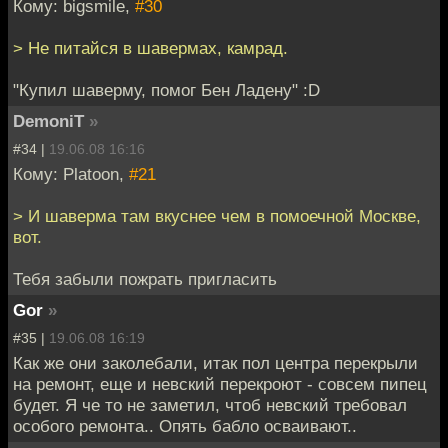
Кому: bigsmile,
#30
> Не питайся в шавермах, камрад.
"Купил шаверму, помог Бен Ладену" :D
DemoniT
»
#34 |
19.06.08 16:16
Кому: Platoon,
#21
> И шаверма там вкуснее чем в помоечной Москве,
вот.
Тебя забыли пожрать пригласить
Gor
»
#35 |
19.06.08 16:19
Как же они заколебали, итак пол центра перекрыли
на ремонт, еще и невский перекроют - совсем пипец
будет. Я че то не заметил, чтоб невский требовал
особого ремонта.. Опять бабло осваивают..