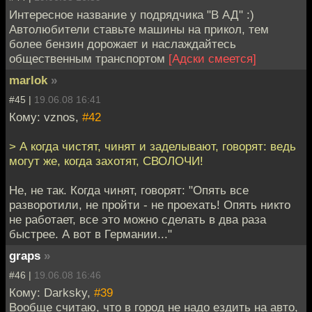
Интересное название у подрядчика "В АД" :)
Автолюбители ставьте машины на прикол, тем
более бензин дорожает и наслаждайтесь
общественным транспортом
[Адски смеется]
marlok
»
#45 |
19.06.08 16:41
Кому: vznos,
#42
> А когда чистят, чинят и заделывают, говорят: ведь
могут же, когда захотят, СВОЛОЧИ!
Не, не так. Когда чинят, говорят: "Опять все
разворотили, не пройти - не проехать! Опять никто
не работает, все это можно сделать в два раза
быстрее. А вот в Германии..."
graps
»
#46 |
19.06.08 16:46
Кому: Darksky,
#39
Вообще считаю, что в город не надо ездить на авто,