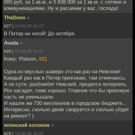
000 руб. за 1 кв.м. и 5 838 000 за 1 кв.м. с сетями и
коммуникациями. Ну и расценки у вас, господа!
TheDoon
»
#27 |
19.06.08 16:07
В Питер ни ногой! До октября.
Avada
»
#28 |
19.06.08 16:07
Кому: Platoon,
#21
Одна из вкусных шаверн это как раз на Невском!
Каждый раз как в Питер приезжаю, там отмечаюсь.
А по сути: разбомбят Невский, придется потерпеть.
Роз насадят, тоже хорошо. Главное что бы проезжую
часть не уменьшали.
И нашли же 730 миллионов в городском бюджете...
Интересно, сколько денег своруется и сколько уйдет
на ремонт? )
японский колонок
»
#29 |
19.06.08 16:07