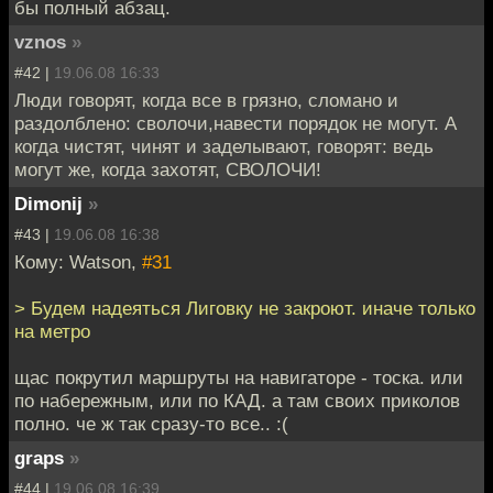
бы полный абзац.
vznos
»
#42 |
19.06.08 16:33
Люди говорят, когда все в грязно, сломано и
раздолблено: сволочи,навести порядок не могут. А
когда чистят, чинят и заделывают, говорят: ведь
могут же, когда захотят, СВОЛОЧИ!
Dimonij
»
#43 |
19.06.08 16:38
Кому: Watson,
#31
> Будем надеяться Лиговку не закроют. иначе только
на метро
щас покрутил маршруты на навигаторе - тоска. или
по набережным, или по КАД. а там своих приколов
полно. че ж так сразу-то все.. :(
graps
»
#44 |
19.06.08 16:39