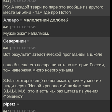
#44 |
20.06.08 20:48
PS: А каждой твари по паре это вообще из другого
места Библии - там где про Потоп
Алваро
»
малолетний долбоеб
#45 |
20.06.08 20:49
Мужик жжёт напалмом.
Северянин
»
#46 |
20.06.08 20:49
Вот результат атеистической пропаганды в школе
надо бы ещё его поспрашивать по истории России,
тож наверняка много нового узнаем
З.Ы. некоторые ещё не понимают, почему многие
люди верят "Новой хронологии" ак.Фоменко
З.Ы.Ы. М.б. это и есть как раз цитата из учения
Фоменко?!
pipetz
»
#47 |
20.06.08 20:49