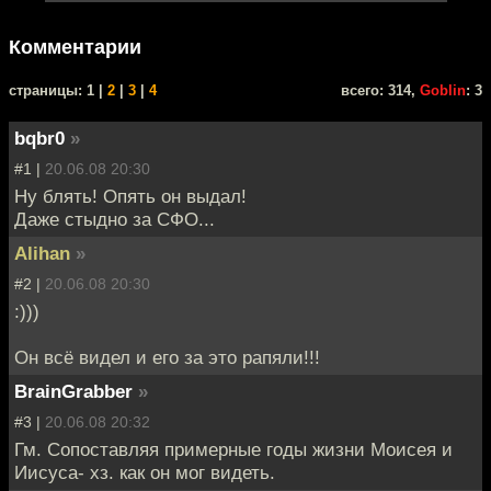
Комментарии
cтраницы: 1 |
2
|
3
|
4
всего: 314,
Goblin
: 3
bqbr0
»
#1 |
20.06.08 20:30
Ну блять! Опять он выдал!
Даже стыдно за СФО...
Alihan
»
#2 |
20.06.08 20:30
:)))
Он всё видел и его за это рапяли!!!
BrainGrabber
»
#3 |
20.06.08 20:32
Гм. Сопоставляя примерные годы жизни Моисея и
Иисуса- хз. как он мог видеть.