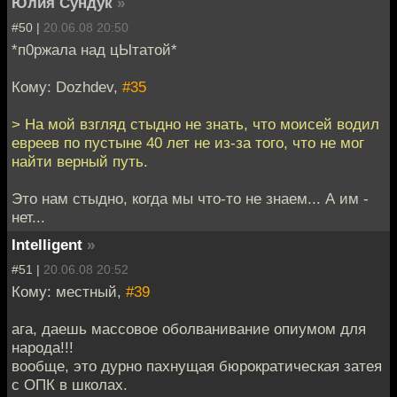
Юлия Сундук
»
#50 |
20.06.08 20:50
*п0ржала над цЫтатой*
Кому: Dozhdev,
#35
> На мой взгляд стыдно не знать, что моисей водил
евреев по пустыне 40 лет не из-за того, что не мог
найти верный путь.
Это нам стыдно, когда мы что-то не знаем... А им -
нет...
Intelligent
»
#51 |
20.06.08 20:52
Кому: местный,
#39
ага, даешь массовое оболванивание опиумом для
народа!!!
вообще, это дурно пахнущая бюрократическая затея
с ОПК в школах.