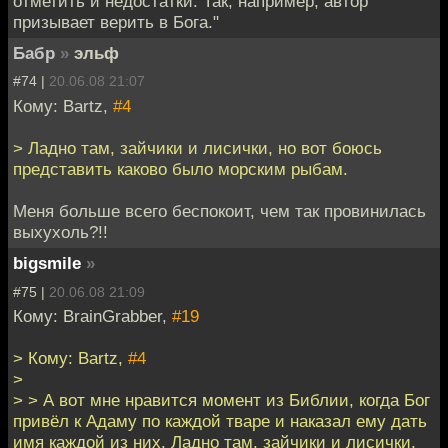
отметить и недостатки. Так, например, автор
призывает верить в Бога."
Бабр
»
эльф
#74 |
20.06.08 21:07
Кому: Bartz,
#4
> Ладно там, зайчики и лисички, но вот боюсь
представить каково было морским рыбам.
Меня больше всего беспокоит, чем так провинилась
выхухоль?!!
bigsmile
»
#75 |
20.06.08 21:09
Кому: BrainGrabber,
#19
> Кому: Bartz,
#4
>
> > А вот мне нравится момент из Библии, когда Бог
привёл к Адаму по каждой тваре и наказал ему дать
имя каждой из них. Ладно там, зайчики и лисички,