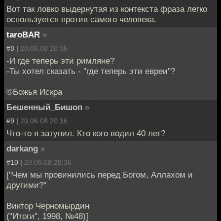
Вот так ловко выдернутая из контекста фраза легко
оспользуется против самого человека.
taroBAR
»
#8 |
20.06.08 20:35
-И где теперь эти римляне?
-Ты хотел сказать - "где теперь эти евреи"?
©Божья Искра
Бешенный_Бишоп
»
#9 |
20.06.08 20:36
Что-то я затупил. Кто кого водил 40 лет?
darkang
»
#10 |
20.06.08 20:36
["Чем мы провинились перед Богом, Аллахом и
другими?"
Виктор Черномырдин
("Итоги", 1998, №48)]