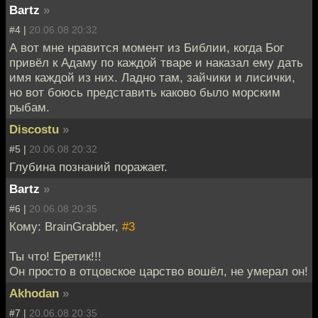
Bartz
»
#4 |
20.06.08 20:32
А вот мне нравится момент из Библии, когда Бог
привёл к Адаму по каждой тваре и наказал ему дать
имя каждой из них. Ладно там, зайчики и лисички,
но вот боюсь представить каково было морским
рыбам.
Discostu
»
#5 |
20.06.08 20:32
Глубина познаний поражает.
Bartz
»
#6 |
20.06.08 20:35
Кому: BrainGrabber,
#3
Ты что! Еретик!!!
Он просто в отцовское царство вошёл, не умерал он!
Akhodan
»
#7 |
20.06.08 20:35