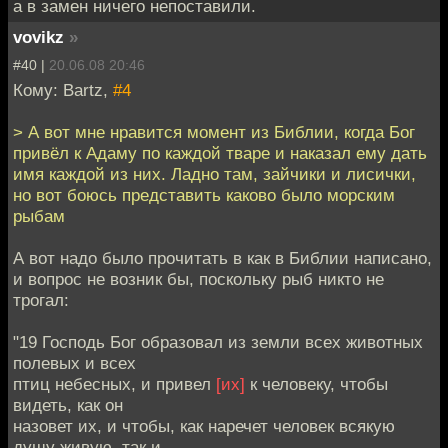
а в замен ничего непоставили.
vovikz
»
#40 |
20.06.08 20:46
Кому: Bartz,
#4
> А вот мне нравится момент из Библии, когда Бог
привёл к Адаму по каждой тваре и наказал ему дать
имя каждой из них. Ладно там, зайчики и лисички,
но вот боюсь представить каково было морским
рыбам
А вот надо было прочитать в как в Библии написано,
и вопрос не возник бы, поскольку рыб никто не
трогал:
"19 Господь Бог образовал из земли всех животных
полевых и всех
птиц небесных, и привел
[их]
к человеку, чтобы
видеть, как он
назовет их, и чтобы, как наречет человек всякую
душу живую, так и