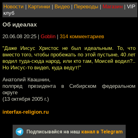
Новости
|
Картинки
|
Видео
|
Переводы
|
Магазин
|
VIP
клуб
Об идеалах
20.06.08 20:25
|
Goblin
|
314 комментариев
"Даже Иисус Христос не был идеальным. То, что
вместо того, чтобы пробежать по этой пустыне, 40 лет
водил туда-сюда народ, или кто там, Моисей водил?..
Но Иисус-то видел, куда ведут!"
Анатолий Квашнин,
полпред президента в Сибирском федеральном
округе
(13 октября 2005 г.)
interfax-religion.ru
Подписывайся на наш
канал в Telegram