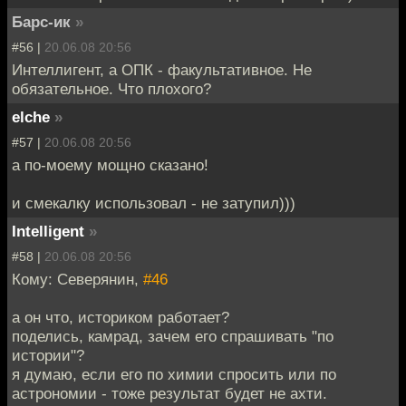
Барс-ик
»
#56 |
20.06.08 20:56
Интеллигент, а ОПК - факультативное. Не
обязательное. Что плохого?
elche
»
#57 |
20.06.08 20:56
а по-моему мощно сказано!
и смекалку использовал - не затупил)))
Intelligent
»
#58 |
20.06.08 20:56
Кому: Северянин,
#46
а он что, историком работает?
поделись, камрад, зачем его спрашивать "по
истории"?
я думаю, если его по химии спросить или по
астрономии - тоже результат будет не ахти.