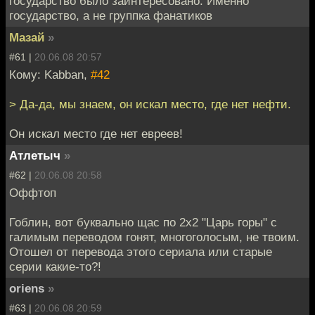
государство было заинтересовано. Именно
государство, а не группка фанатиков
Мазай
»
#61 |
20.06.08 20:57
Кому: Kabban,
#42
> Да-да, мы знаем, он искал место, где нет нефти.
Он искал место где нет евреев!
Атлетыч
»
#62 |
20.06.08 20:58
Оффтоп
Гоблин, вот буквально щас по 2х2 "Царь горы" с
галимым переводом гонят, многоголосым, не твоим.
Отошел от перевода этого сериала или старые
серии какие-то?!
oriens
»
#63 |
20.06.08 20:59