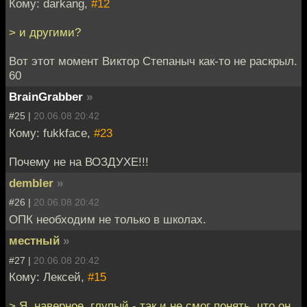
Кому: darkang,
#12
> и другими?
Вот этот момент Виктор Степаныч как-то не раскрыл.
60
BrainGrabber
»
#25 |
20.06.08 20:42
Кому: fukkface,
#23
Почему не на ВОЗДУХЕ!!!
dembler
»
#26 |
20.06.08 20:42
ОПК необходим не только в школах.
местный
»
#27 |
20.06.08 20:42
Кому: Лексей,
#15
> Я, наверное, глупый - так и не смог понять, что он