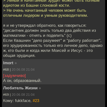
> Умный и начитанный эрудит может быть полным
идиотом из Башни слоновой кости.
> Не очень начитанный человек может быть
отличным лидером и умным руководителем.
я и не утверждал обратного, как говориться:
"десантник должен знать только два действия из
математики - отнять и поделить" (с)
Если Квашнин "дело разумеет" и "работу работает",
его эрудированность только его личное дело, однако
ж, кто были и когда жили Моисей и Иисус - это
общая эрудиция.
Imort
»
#68 |
20.06.08 21:04
[задумчиво]
А он, образованный.
Любитель Жизни
»
#69 |
20.06.08 21:04
Кому: fukkface,
#23