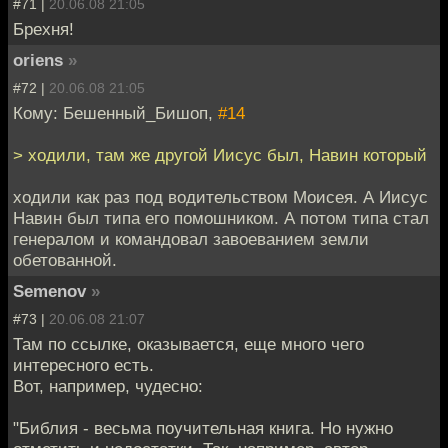
#71 |
20.06.08 21:05
Брехня!
oriens
»
#72 |
20.06.08 21:05
Кому: Бешенный_Бишоп,
#14
> ходили, там же другой Иисус был, Навин который
ходили как раз под водительством Моисея. А Иисус
Навин был типа его помошником. А потом типа стал
генералом и командовал завоеванием земли
обетованной.
Semenov
»
#73 |
20.06.08 21:07
Там по ссылке, оказывается, еще много чего
интересного есть.
Вот, например, чудесно:
"Библия - весьма поучительная книга. Но нужно