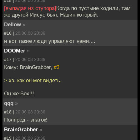
#15 |
20.06.08 20:36
[выпадая из ступора]
Когда по пустыне ходили, там
же другой Иисус был, Навин который.
Dellow
»
#16 |
20.06.08 20:36
и вот такие люди управляют нами....
DOOMer
»
#17 |
20.06.08 20:36
Кому: BrainGrabber,
#3
> хз. как он мог видеть.
Он же Бох!!!
qqq
»
#18 |
20.06.08 20:36
Полпред - знаток!
BrainGrabber
»
#19 |
20.06.08 20:36