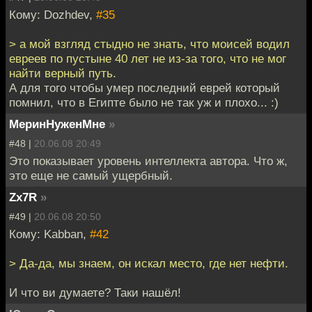
Кому: Dozhdev,
#35
> а мой взгляд стыдно не знать, что моисей водил
евреев по пустыне 40 лет не из-за того, что не мог
найти верный путь.
А для того чтобы умер последний еврей который
помнил, что в Египте было не так уж и плохо... :)
МеринНуженМне
»
#48 |
20.06.08 20:49
Это показывает уровень интеллекта автора. Что ж,
это еще не самый ущербный.
Zx7R
»
#49 |
20.06.08 20:50
Кому: Kabban,
#42
> Да-да, мы знаем, он искал место, где нет нефти.
И что ви думаете? Таки нашёл!