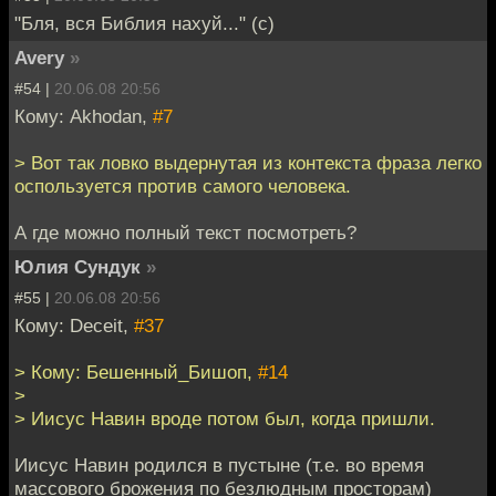
"Бля, вся Библия нахуй..." (с)
Avery
»
#54 |
20.06.08 20:56
Кому: Akhodan,
#7
> Вот так ловко выдернутая из контекста фраза легко
оспользуется против самого человека.
А где можно полный текст посмотреть?
Юлия Сундук
»
#55 |
20.06.08 20:56
Кому: Deceit,
#37
> Кому: Бешенный_Бишоп,
#14
>
> Иисус Навин вроде потом был, когда пришли.
Иисус Навин родился в пустыне (т.е. во время
массового брожения по безлюдным просторам)