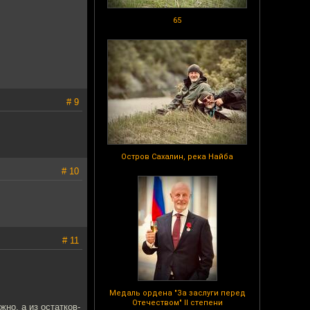
65
# 9
Остров Сахалин, река Найба
# 10
# 11
Медаль ордена "За заслуги перед
Отечеством" II степени
но, а из остатков-