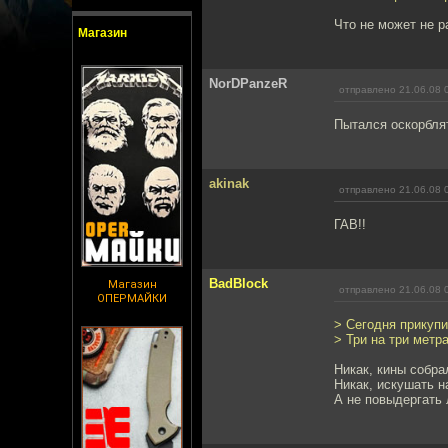
Что не может не р
Магазин
NorDPanzeR
отправлено 21.06.08 
Пытался оскорбля
akinak
отправлено 21.06.08 
ГАВ!!
BadBlock
Магазин
отправлено 21.06.08 
ОПЕРМАЙКИ
> Сегодня прикупи
> Три на три метр
Никак, кины собра
Никак, искушать 
А не повыдергать 