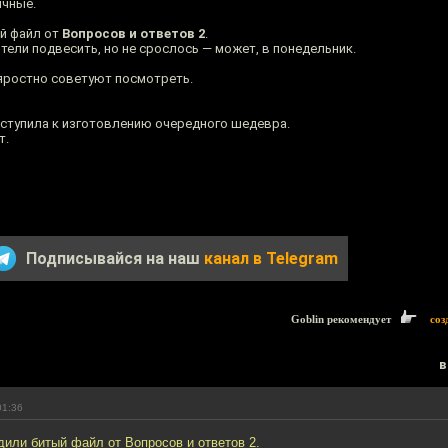
ичные.
й файл от
Вопросов и ответов 2
.
тели подвесить, но не срослось — может, в понедельник.
 яростно советуют посмотреть.
ступила к изготовлению очередного шедевра.
т.
Подписывайся на наш
канал в Telegram
Goblin рекомендует
соз
в
01:36
дили битый файл от Вопросов и ответов 2.