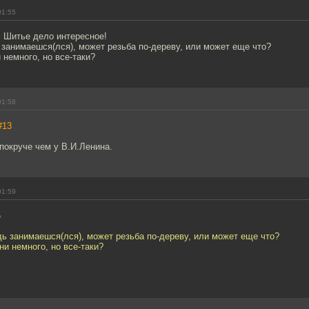
01:55
 Шитье дело интересное!
занимаешся(лся), может резьба по-дереву, или может еще что?
немного, но все-таки?
01:58
#13
покруче чем у В.И.Ленина.
01:59
5
ь занимаешся(лся), может резьба по-дереву, или может еще что?
и немного, но все-таки?