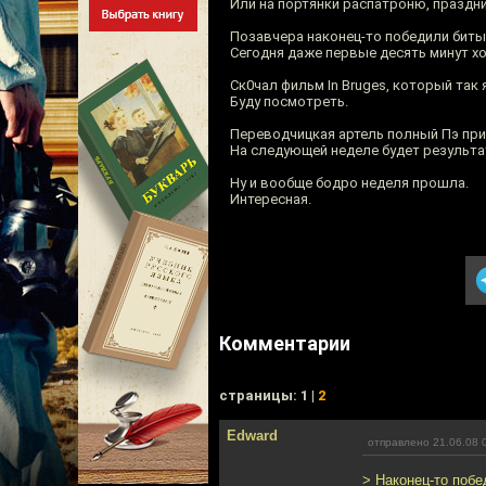
Или на портянки распатроню, праздн
Позавчера наконец-то победили биты
Сегодня даже первые десять минут хо
Ск0чал фильм In Bruges, который так
Буду посмотреть.
Переводчицкая артель полный Пэ при
На следующей неделе будет результа
Ну и вообще бодро неделя прошла.
Интересная.
Комментарии
cтраницы: 1 |
2
Edward
отправлено 21.06.08 
> Наконец-то побе