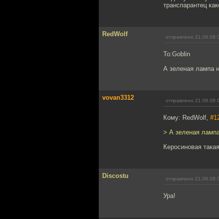
транспарантец как
RedWolf
отправлено 21.06.08 
To:Goblin
А зеленая лампа н
vovan3312
отправлено 21.06.08 
Кому: RedWolf,
#1
> А зеленая лампа
Керосиновая такая
Discostu
отправлено 21.06.08 
Ура!