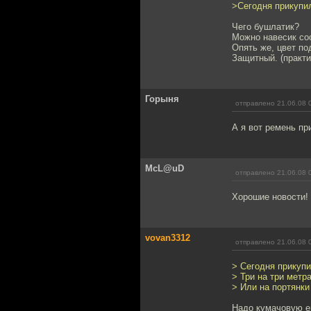
>Сегодня прикупил
Чего бушлатик?
Можно навесик со
Опять же, цвет п
Защитный. (практи
Горыня
отправлено 21.06.08 
А я вот ремень пр
McL@uD
отправлено 21.06.08 
Хорошие новости!
vovan3312
отправлено 21.06.08 
> Сегодня прикупи
> Три на три метр
> Или на портянки
Надо кумачовую ещ