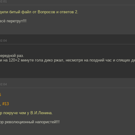
02:01
дили битый файл от Вопросов и ответов 2.
всё перетрут!!!
02:04
чередной раз.
и на 120+2 минуте гола дико ржал, несмотря на поздний час и спящих д
02:04
6
2,
#13
р покруче чем у В.И.Ленина.
ор революционный напористей!!!