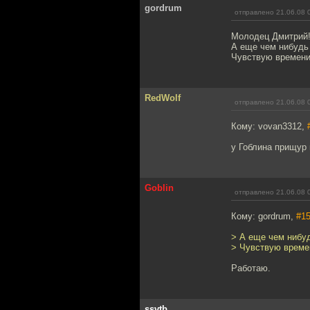
gordrum
отправлено 21.06.08 
Молодец Дмитрий!
А еще чем нибудь 
Чувствую времени 
RedWolf
отправлено 21.06.08 
Кому: vovan3312,
у Гоблина прищур 
Goblin
отправлено 21.06.08 
Кому: gordrum,
#1
> А еще чем нибуд
> Чувствую времен
Работаю.
ssvtb