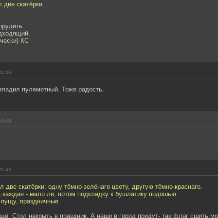
 две скатёрки.
орудить.
одходящий.
чески) КС
01:46
иладил пулеметный. Тоже радость.
01:46
01:49
л две скатёрки: одну тёмно-зелёнаго цвету, другую тёмно-краснаго.
а каждая - мало ли, потом подкладку к бушлатику подошью.
 пущу, праздничные.
ё. Стол накрыть в праздник. А наши в город придут- так флаг сшить мож