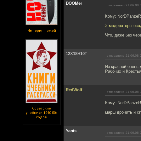
DOOMer
отправлено 21.06.08 
Кому: NorDPanze
> модераторы оса
Империя ножей
Что, даже без чер
12Х18Н10Т
отправлено 21.06.08 
Из красной очень
Рабочих и Крестья
RedWolf
отправлено 21.06.08 
Кому: NorDPanze
Советские
марш дрочить и с
учебники 1940-50х
годов
Yants
отправлено 21.06.08 