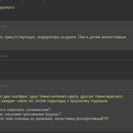
адовать!
01:37
ть присутствующих, модераторы осадили. Они к детям жалостливые.
01:40
01:41
л две скатёрки: одну тёмно-зелёнаго цвету, другую тёмно-краснаго.
а каждая - мало ли, потом подкладку к бушлатику подошью.
лся запускать сатанинские?
нас сиськами греховными будешь?
ли тебе плагины из хромакея, нечестивец богопротивный?!!!