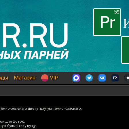
оды
Магазин
VIP
тёмно-зелёнаго цвету, другую тёмно-краснаго.
фон для фоток.
ку к бушлатику пущу.