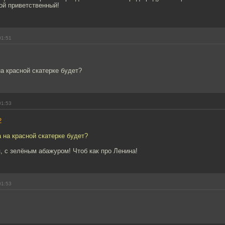
ой приветственный!
01:51
а красной скатерке будет?
01:53
2
 на красной скатерке будет?
, с зелёным абажуром! Чтоб как про Ленина!
01:53