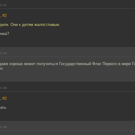
01:41
R,
#2
дили. Они к детям жалостливые.
енка?
01:44
 даже хорошо может получиться Государственный Флаг Первого в мире Г
н.
01:46
R,
#2
пать
01:46