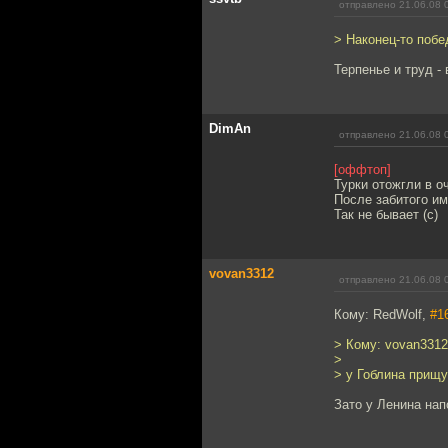
отправлено 21.06.08 
> Наконец-то побе
Терпенье и труд - 
DimAn
отправлено 21.06.08 
[оффтоп]
Турки отожгли в о
После забитого им
Так не бывает (с)
vovan3312
отправлено 21.06.08 
Кому: RedWolf,
#1
> Кому: vovan331
>
> у Гоблина прищу
Зато у Ленина нап