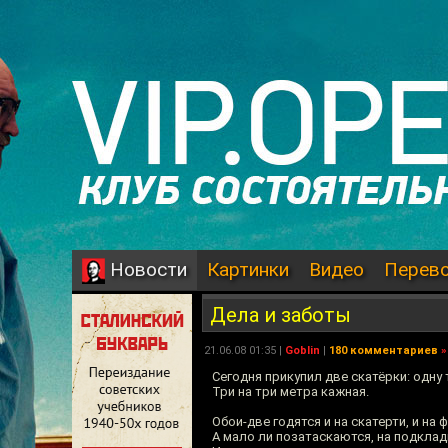
Картинки
Видео
Перев
Новости
Дела и заботы
21.06.08 01:35 |
Goblin
|
180 комментариев
»
Сегодня прикупил две скатёрки: одну 
Три на три метра кажная.
Обои-две годятся и на скатерти, и на 
А мало ли позатаскаются, на подклад