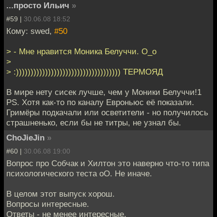
...просто Ильич
»
#59 |
30.06.08 18:52
Кому: swed,
#50
> - Мне нравится Моника Белуччи. O_o
>
> :)))))))))))))))))))))))))))))))))))) ТЕРМОЯД
В мире нету сисек лучше, чем у Моники Белуччи!1
PS. Хотя как-то по каналу Евроньюс её показали.
Гримёры подкачали или осветители - но получилось
страшненько, если бы не титры, не узнал бы.
ChoJieJin
»
#60 |
30.06.08 19:00
Вопрос про Собчак и Хилтон это наверно что-то типа
психологического теста оО. Не иначе.
В целом этот выпуск хорош.
Вопросы интересные.
Ответы - не менее интересные.