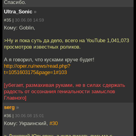
Спасибо.
Ultra_Sonic
»
#35 |
30.06.08 14:59
Кому: Goblin,
>Ну и пока суть да дело, всего на YouTube 1,041,073
просмотров известных роликов.
А я говорил, что кусками круче будет!
http://oper.ru/news/read.php?
t=1051603175&page=1#103
[убегает, размахивая руками, не в силах сдержать
радость от осознания гениальности замыслов
Главного]
serg
»
#36 |
30.06.08 15:01
Кому: Украинский,
#30
> Дмитрий Юрьевич, а куда писать письма с