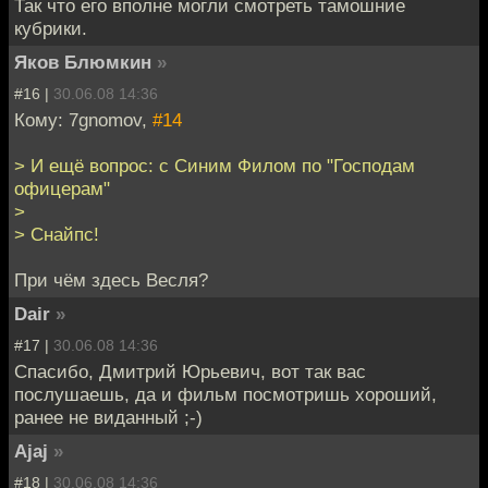
Так что его вполне могли смотреть тамошние
кубрики.
Яков Блюмкин
»
#16 |
30.06.08 14:36
Кому: 7gnomov,
#14
> И ещё вопрос: с Синим Филом по "Господам
офицерам"
>
> Снайпс!
При чём здесь Весля?
Dair
»
#17 |
30.06.08 14:36
Спасибо, Дмитрий Юрьевич, вот так вас
послушаешь, да и фильм посмотришь хороший,
ранее не виданный ;-)
Ajaj
»
#18 |
30.06.08 14:36