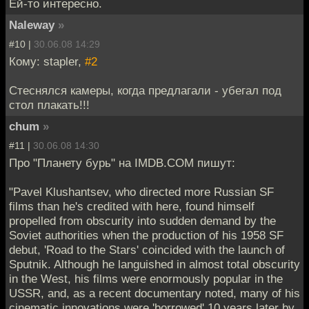
Ей-то интересно.
Naleway
»
#10 |
30.06.08 14:29
Кому: stapler,
#2
Стеснялся камеры, когда предлагали - убегал под
стол плакать!!!
chum
»
#11 |
30.06.08 14:30
Про "Планету бурь" на IMDB.COM пишут:
"Pavel Klushantsev, who directed more Russian SF
films than he's credited with here, found himself
propelled from obscurity into sudden demand by the
Soviet authorities when the production of his 1958 SF
debut, 'Road to the Stars' coincided with the launch of
Sputnik. Although he languished in almost total obscurity
in the West, his films were enormously popular in the
USSR, and, as a recent documentary noted, many of his
cinematic innovations were 'borrowed' 10 years later by