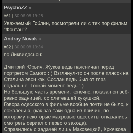
PsychoZZ
»
#61 |
30.06.08 19:28
Уважаемый Гоблин, посмотрели ли с тех пор фильм
"Фонтан"?
Andray Novak
»
#62 |
30.06.08 19:34
по Ликвидасьон:
Дмитрий Юрьич, Жуков ведь паясничал перед
портретом Самого : ) Взглянул-то он после плясок на
Сталина эвон как. Сослан ведь был от глаз
подальше. Тонкай момент ведь : )
Но большую часть времени, конечно, показан он всё-
равно задницей, со слетевшей кукушкой.
Говора одесского в фильме вообще почти не было, к
сожалению, (как раз-таки одна из причин, по
которому некоторые махровые одесситы отказались
смотреть сериал с первого захода).
Справились с задачей лишь Маковецкий, Крючкова