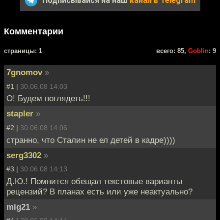
Подписывайся на наш
канал в Telegram
Комментарии
cтраницы: 1
всего: 85,
Goblin
: 9
7gnomov
»
#1 |
30.06.08 14:03
O! Будем поглядеть!!!
stapler
»
#2 |
30.06.08 14:06
странно, что Сталин не ел детей в кадре))))
serg3302
»
#3 |
30.06.08 14:13
Д.Ю.! Помнится обещал текстовые варианты
рецензий? В планах есть или уже неактуально?
mig21
»