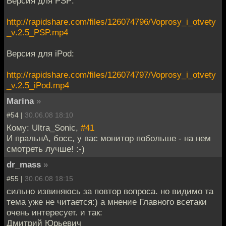
Версия для PSP:
http://rapidshare.com/files/126074796/Voprosy_i_otvety
_v.2.5_PSP.mp4
Версия для iPod:
http://rapidshare.com/files/126074797/Voprosy_i_otvety
_v.2.5_iPod.mp4
Marina
»
#54 |
30.06.08 18:10
Кому: Ultra_Sonic,
#41
И пральнА, босс, у вас монитор побольше - на нем
смотреть лучше! :-)
dr_mass
»
#55 |
30.06.08 18:15
сильно извиняюсь за повтор вопроса. но видимо та
тема уже не читается:) а мнение Главного всетаки
очень интересует. и так:
Дмитрий Юрьевич