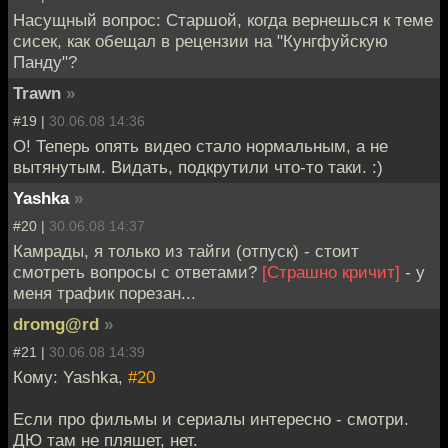
Насущный вопрос: Старшой, когда вернешься к теме
сисек, как обещал в рецензии на "Кунгфуйскую
Панду"?
Trawn
»
#19 |
30.06.08 14:36
О! Теперь опять видео стало нормальным, а не
вытянутым. Видать, подкрутили что-то таки. :)
Yashka
»
#20 |
30.06.08 14:37
Камрады, я только из тайги (отпуск) - стоит
смотреть вопросы с ответами?
[Страшно кричит]
- у
меня трафик порезан...
dromg@rd
»
#21 |
30.06.08 14:39
Кому: Yashka,
#20
Если про фильмы и сериалы интересно - смотри.
ДЮ там не пляшет, нет.