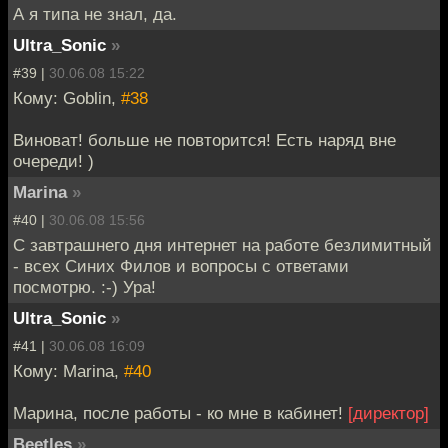
А я типа не знал, да.
Ultra_Sonic
»
#39 |
30.06.08 15:22
Кому: Goblin,
#38
Виноват! больше не повторится! Есть наряд вне
очереди! )
Marina
»
#40 |
30.06.08 15:56
С завтрашнего дня интернет на работе безлимитный
- всех Синих Филов и вопросы с ответами
посмотрю. :-) Ура!
Ultra_Sonic
»
#41 |
30.06.08 16:09
Кому: Marina,
#40
Марина, после работы - ко мне в кабинет!
[директор]
Beetles
»