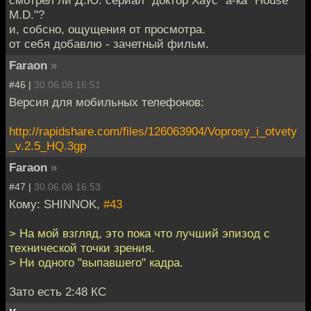
смотрел ли Д.Ю. сериал "доктор Хаус" а-ка "House
M.D."?
и, собсно, ощущения от просмотра.
от себя добавлю - зачетный фильм.
Faraon
»
#46 |
30.06.08 16:51
Версия для мобильных телефонов:
http://rapidshare.com/files/126063904/Voprosy_i_otvety
_v.2.5_HQ.3gp
Faraon
»
#47 |
30.06.08 16:53
Кому: SHINNOK,
#43
> На мой взгляд, это пока что лучший эпизод с
технической точки зрения.
> Ни одного "выпавшего" кадра.
Зато есть 2:48 КС