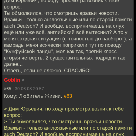
Дим Юрьевич, по ходу просмотра возник к тебе
вопрос:
Ты обмолвился, что смотришь вражьи новости.
Вражьи - только англоязычные или по старой памяти
auch Deutsch? И вообще, воспринимаешь на слух
ещё или уже всё, английский всё вытеснил? А то у
меня сходная ситуация (с точностью до наоборот), а
камрады меня всячески поприкали тут по поводу
"Кунфуйской панды", мол как так, третий класс
вторая четверть, 2 существительных подряд и так
далее...
Ответь, если не сложно. СПАСИБО!
Goblin
»
#65 |
30.06.08 20:57
Кому: Любитель Жизни,
#63
> Дим Юрьевич, по ходу просмотра возник к тебе
вопрос:
> Ты обмолвился, что смотришь вражьи новости.
Вражьи - только англоязычные или по старой памяти
auch Deutsch? И вообще, воспринимаешь на слух