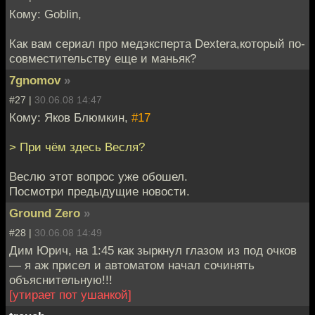
Кому: Goblin,
Как вам сериал про медэксперта Dextera,который по-
совместительству еще и маньяк?
7gnomov
»
#27 |
30.06.08 14:47
Кому: Яков Блюмкин,
#17
> При чём здесь Весля?
Веслю этот вопрос уже обошел.
Посмотри предыдущие новости.
Ground Zero
»
#28 |
30.06.08 14:49
Дим Юрич, на 1:45 как зыркнул глазом из под очков
— я аж присел и автоматом начал сочинять
объяснительную!!!
[утирает пот ушанкой]