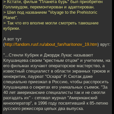
> Кстати, фильм "Планета бурь" был приобретен
Голливудом, перемонтирован и адаптирован.
> Шел под названием "Voyage to the Prehistoric
Planet".
> Так что его вполне могли смотреть тамошние
кубрики.
А вот тут
(
http://fandom.rusf.ru/about_fan/haritonov_19.htm
) врут:
"...Стенли Кубрик и Джордж Лукас называют
Клушанцева своим "крестным отцом" и учителем, на
его фильмах изучают операторское мастерство, а
известный специалист в области экранных трюков и
кинокритик, лауреат "Оскара" Р. Скотак даже
специально приезжал в Россию, чтобы расспросить
Клушанцева о секретах его уникальных съемок. "За
40 лет американские специалисты так и не смогли
разгадать их" - сетовал журнал "Американский
кинооператор", в 1996 году посвятивший к 85-летию
русского режиссера целых два выпуска.