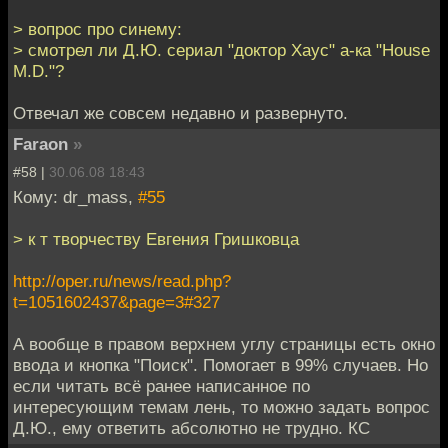
> вопрос про синему:
> смотрел ли Д.Ю. сериал "доктор Хаус" а-ка "House
M.D."?
Отвечал же совсем недавно и развернуто.
Faraon
»
#58 |
30.06.08 18:43
Кому: dr_mass,
#55
> к т творчеству Евгения Гришковца
http://oper.ru/news/read.php?
t=1051602437&page=3#327
А вообще в правом верхнем углу страницы есть окно
ввода и кнопка "Поиск". Помогает в 99% случаев. Но
если читать всё ранее написанное по
интересующим темам лень, то можно задать вопрос
Д.Ю., ему ответить абсолютно не трудно. КС