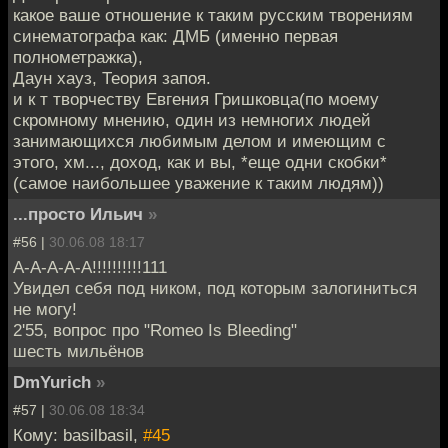
какое ваше отношение к таким русским творениям
синематографа как: ДМБ (именно первая
полнометражка),
Даун хауз, Теория запоя.
и к т творчеству Евгения Гришковца(по моему
скромному мнению, один из немногих людей
занимающихся любимым делом и имеющим с
этого, хм..., доход, как и вы, *еще одни скобки*
(самое наибольшее уважение к таким людям))
...просто Ильич
»
#56 |
30.06.08 18:17
А-А-А-А-А!!!!!!!!!!111
Увидел себя под ником, под которым залогиниться
не могу!
2'55, вопрос про "Romeo Is Bleeding"
шесть мильёнов
DmYurich
»
#57 |
30.06.08 18:34
Кому: basilbasil,
#45