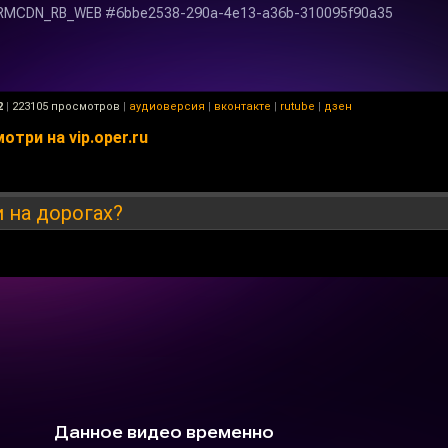
2
|
223105 просмотров
|
аудиоверсия
|
вконтакте
|
rutube
|
дзен
три на vip.oper.ru
 на дорогах?