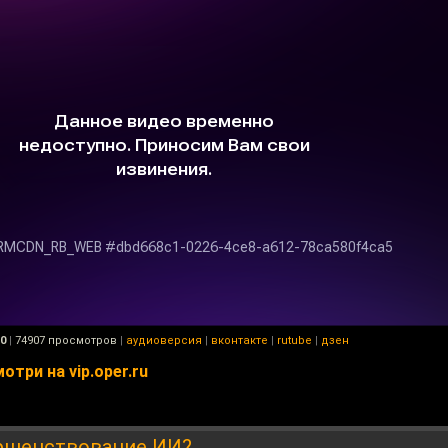
50
|
74907 просмотров
|
аудиоверсия
|
вконтакте
|
rutube
|
дзен
три на vip.oper.ru
ершенствование ИИ?