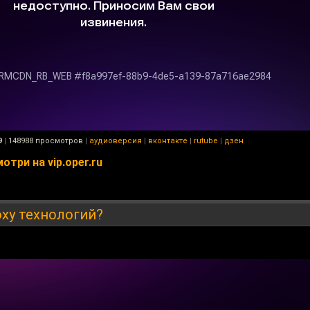
9
|
148988 просмотров
|
аудиоверсия
|
вконтакте
|
rutube
|
дзен
три на vip.oper.ru
оху технологий?