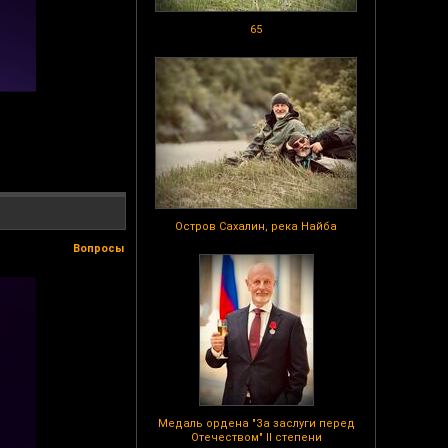
65
Остров Сахалин, река Найба
Вопросы
Медаль ордена "За заслуги перед
Отечеством" II степени