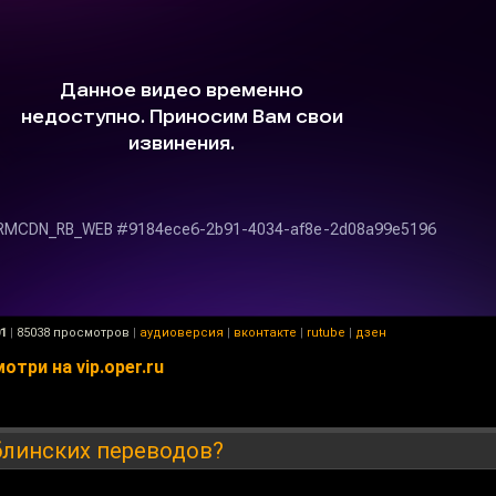
01
|
85038 просмотров
|
аудиоверсия
|
вконтакте
|
rutube
|
дзен
три на vip.oper.ru
блинских переводов?