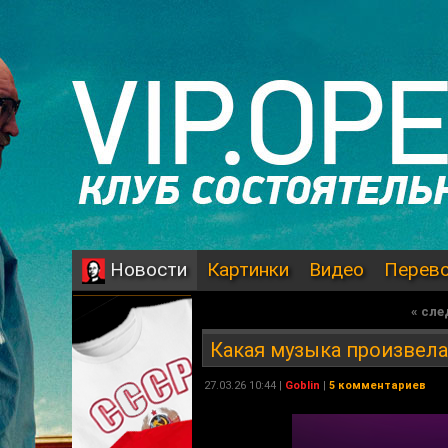
Картинки
Видео
Перев
Новости
« сл
Какая музыка произвел
27.03.26 10:44 |
Goblin
|
5 комментариев