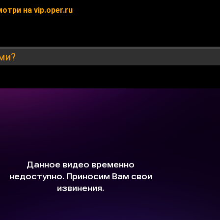
три на vip.oper.ru
ми?