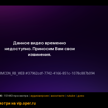
00
|
151443 просмотра
|
аудиоверсия
|
вконтакте
|
rutube
|
дзен
три на vip.oper.ru