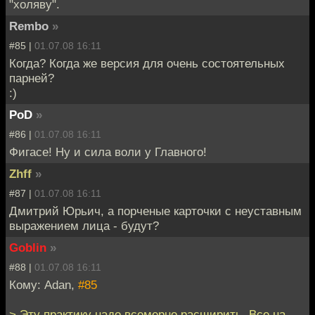
"холяву".
Rembo
»
#85 |
01.07.08 16:11
Когда? Когда же версия для очень состоятельных
парней?
:)
PoD
»
#86 |
01.07.08 16:11
Фигасе! Ну и сила воли у Главного!
Zhff
»
#87 |
01.07.08 16:11
Дмитрий Юрьич, а порченые карточки с неуставным
выражением лица - будут?
Goblin
»
#88 |
01.07.08 16:11
Кому: Adan,
#85
> Эту практику надо всемерно расширить. Все на