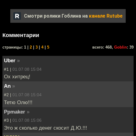
Смотри ролики Гоблина на
канале Rutube
Комментарии
cтраницы: 1 |
2
|
3
|
4
|
5
всего: 468,
Goblin
: 39
Uber
»
#1 |
01.07.08 15:04
Ох хитрец!
An
»
#2 |
01.07.08 15:04
Тетю Олю!!!
Ppmaker
»
#3 |
01.07.08 15:06
Это ж сколько денег скосит Д.Ю.!!!