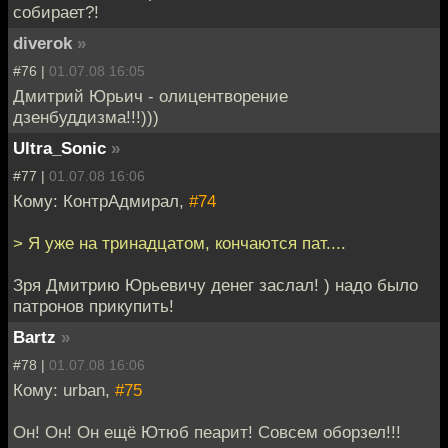
собирает?!
diverok
»
#76 |
01.07.08 16:05
Дмитрий Юрьич - олицентворение
дзенбуддизма!!!)))
Ultra_Sonic
»
#77 |
01.07.08 16:06
Кому: КонтрАдмирал,
#74
> Я уже на тринадцатом, кончаются пат....
Зря Дмитрию Юрьевичу денег заслал! ) надо было
патронов прикупить!
Bartz
»
#78 |
01.07.08 16:06
Кому: urban,
#75
Он! Он! Он ещё Ютюб пеарит! Совсем оборзел!!!