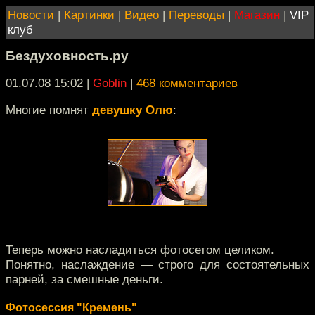
Новости
|
Картинки
|
Видео
|
Переводы
|
Магазин
|
VIP
клуб
Бездуховность.ру
01.07.08 15:02
|
Goblin
|
468 комментариев
Многие помнят
девушку Олю
:
Теперь можно насладиться фотосетом целиком.
Понятно, наслаждение — строго для состоятельных
парней, за смешные деньги.
Фотосессия "Кремень"