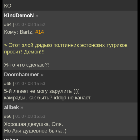
КО
KindDemoN
»
#64 |
01.07.08 15:52
Кому: Bartz,
#14
> Этот злой дядько полтинник эстонских тугриков
просит! Демон!!!
Я-то что сделаю?!
Doomhammer
»
#65 |
01.07.08 15:53
5-й левел не могу зарулить (((
камрады, как быть? iddqd не канает
alibek
»
#66 |
01.07.08 15:53
Хорошая девушка, Оля.
Но Аня душевнее была :)