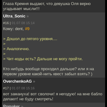
Глаза Кремня выдают, что девушка Оля верно
угадывает мысли!!!
Ultra_Sonic
»
#16 |
01.07.08 15:14
Кому: dent,
#9
> Дошол до пятого уровня....
>
> Аналогично.
>
> Чит-коды есть? Дальше не могу пройти.
Кто нибудь вообще проходил дальше? или я на
первом уровне какой-нить квест забыл взять? )
OverchenkoAG
»
#17 |
01.07.08 15:16
вот замануха! вот сволочи! я негодую! на мне бабло
делают! не буду смотреть!
Ppmaker
»