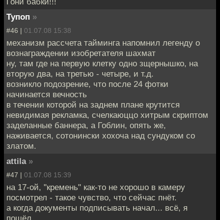
Гони бабки!!!
Тупоп
»
#46 |
01.07.08 15:38
механизм рассчета тайминга напомнил легенду о
вознаграждении изобретателя шахмат
ну, там где на первую клетку одно зщернышко, на
вторую два, на третью - четыре, и т.д.
возникло подозрение, что после 24 фотки
начинается вечность
в течении которой на заднем плане крутится
невидимая рекламка, счелкаюццо хитрым скриптом
заделанные баннера, а Гоблин, опять же,
наживается, сотонински хохоча над сундуком со
златом.
attila
»
#47 |
01.07.08 15:39
на 17-ой, "кремень" как-то не хорошо в камеру
посмотрел - такое чувство, что сейчас пнёт.
а когда документы подписывать начал... всё, я
пошёл.