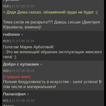
#18 |
01.07.08 15:18
> Дядя Дима сказал, обнажённой груди не будет :(
Тема сисек не раскрыта??! Даешь сиськи (Дмитрия
Юрьевича, конечно)!
rodionov
»
#19 |
01.07.08 15:18
Голосом Марии Арбатовой:
- Это же вопиющий образчик эксплуатации женского
тела! :)
Добро с кулаками
»
#20 |
01.07.08 15:18
[страшно воет]
Полная бездуховность в искусстве - залог успеха! В
том числе и материального!
Паласофил
»
#21 |
01.07.08 15:18