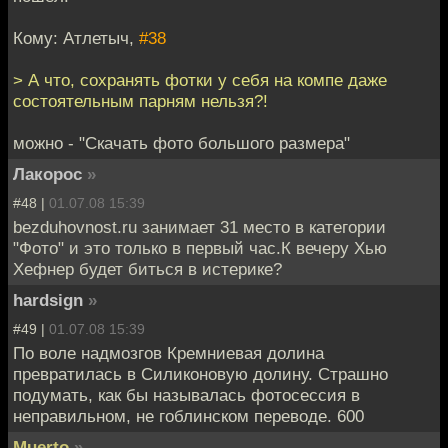
Кому: Атлетыч,
#38
> А что, сохранять фотки у себя на компе даже
состоятельным парням нельзя?!
можно - "Скачать фото большого размера"
Лакорос
»
#48 |
01.07.08 15:39
bezduhovnost.ru занимает 31 место в категории
"Фото" и это только в первый час.К вечеру Хью
Хефнер будет биться в истерике?
hardsign
»
#49 |
01.07.08 15:39
По воле надмозгов Кремниевая долина
превратилась в Силиконовую долину. Страшно
подумать, как бы называлась фотосессия в
неправильном, не гоблинском переводе. 600
Muerto
»