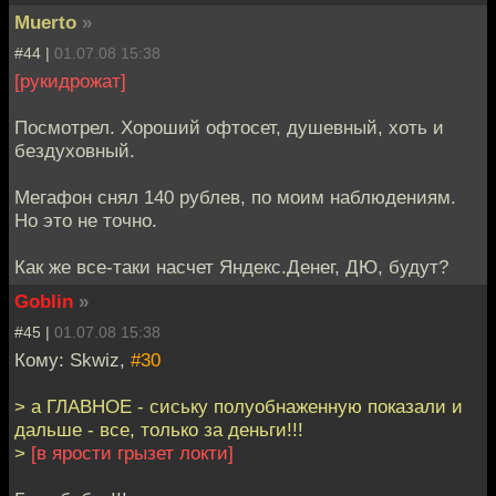
Muerto
»
#44 |
01.07.08 15:38
[рукидрожат]
Посмотрел. Хороший офтосет, душевный, хоть и
бездуховный.
Мегафон снял 140 рублев, по моим наблюдениям.
Но это не точно.
Как же все-таки насчет Яндекс.Денег, ДЮ, будут?
Goblin
»
#45 |
01.07.08 15:38
Кому: Skwiz,
#30
> а ГЛАВНОЕ - сиську полуобнаженную показали и
дальше - все, только за деньги!!!
>
[в ярости грызет локти]