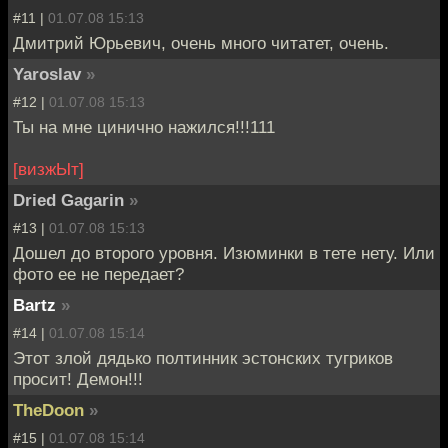
#11 |
01.07.08 15:13
Дмитрий Юрьевич, очень много читатет, очень.
Yaroslav
»
#12 |
01.07.08 15:13
Ты на мне цинично нажился!!!111
[визжЫт]
Dried Gagarin
»
#13 |
01.07.08 15:13
Дошел до второго уровня. Изюминки в тете нету. Или
фото ее не передает?
Bartz
»
#14 |
01.07.08 15:14
Этот злой дядько полтинник эстонских тугриков
просит! Демон!!!
TheDoon
»
#15 |
01.07.08 15:14