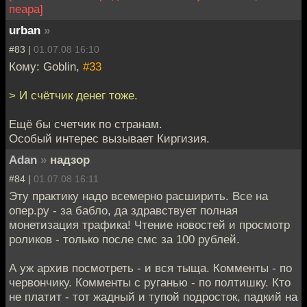
пеара]
urban
»
#83 |
01.07.08 16:10
Кому: Goblin,
#33
> И счётчик денег тоже.
Ещё бы счетчик по странам.
Особый интерес вызывает Киргизия.
Adan
»
надзор
#84 |
01.07.08 16:11
Эту практику надо всемерно расширить. Все на
опер.ру - за бабло, да здравствует полная
монетизация трафика! Чтение новостей и просмотр
роликов - только после смс за 100 рублей.
А уж архив посмотреть - и вся тыща. Комменты - по
червончику. Комменты с руганью - по полтишку. Кто
не платит - тот жадный и тупой подросток, падкий на