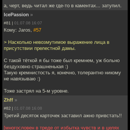
а, черт, ведь читал же где-то в каментах... затупил.
IcePassion
»
#81 |
01.07.08 16:07
Кому: Jaros,
#57
> Насколько невозмутимое выражение лица в
присутствии прелестной дамы.
С такой тёткой я бы тоже был кремнем, уж больно
бездуховно страшненькая :)
Такую кремнистость я, конечно, толерантно никому
не навязываю :)
Тоже застрял на 5-м уровне.
Zhff
»
#82 |
01.07.08 16:08
Третий десяток карточек заставил ажно привстать!!
[многословен в треде от избытка чувств и в целях