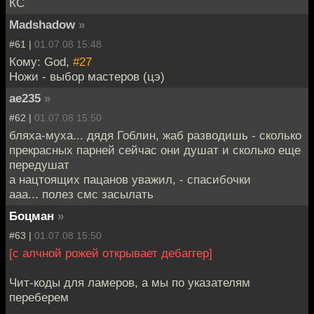
КС
Madshadow
»
#61 |
01.07.08 15:48
Кому: God,
#27
Ножи - выбор мастеров (цэ)
ae235
»
#62 |
01.07.08 15:50
бляха-муха... дядя Гоблин, жаб разводишь - сколько
прекрасных парней сейчас они душат и сколько еще
передушат
а нацтоящих пацанов уважил, - спасибочки
ааа... полез смс засылать
Боцман
»
#63 |
01.07.08 15:50
[с алчной рожей открывает дебаггер]
Чит-коды для ламеров, а мы по указателям
переберем