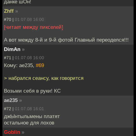
данке шОн!
Zhff
»
#70 |
01.07.08 16:00
[читает между пикселей]
А вот между 8-й и 9-й фотой Главный переоделся!!!
DimAn
»
#71 |
01.07.08 16:00
Кому: ae235,
#69
> набрался сеансу, как говорится
Возьми себя в руки! КС
ae235
»
#72 |
01.07.08 16:01
джЫнтыльмены платят
остальное для лохов
Goblin
»