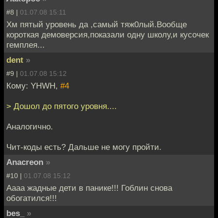
#8 |
01.07.08 15:11
Хм пятый уровень да ,самый тяж0лый.Вообще
короткая демоверсия,показали одну школу,и кусочек
гемплея...
dent
»
#9 |
01.07.08 15:12
Кому: YHWH,
#4
> Дошол до пятого уровня....
Аналогично.
Чит-коды есть? Дальше не могу пройти.
Anacreon
»
#10 |
01.07.08 15:12
Аааа жадные дети в панике!!! Гоблин снова
обогатился!!!
bes_
»