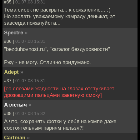
#35 |
01.07.08 15:31
Тема сисек не раскрыта... к сожалению... :(
Но заслать уважаемому камраду деньжат, эт
завсегда пожалуйста...
Spectre
»
#36 |
01.07.08 15:31
"bezduhovnost.ru", "каталог бездуховности"
Ржу - не могу. Отлично придумано.
Adept
»
#37 |
01.07.08 15:31
[со слезами жадности на глазах отстукивает
дрожащими пальцАми заветную смску]
Атлетыч
»
#38 |
01.07.08 15:32
А что, сохранять фотки у себя на компе даже
состоятельным парням нельзя?!
Cartman
»