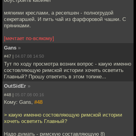
обустроить кабинет
мягкими креслами, а ресепшен - полногрудой
секретаршей. И пить чай из фарфоровой чашки. С
пряниками.
[мечтает по-всякому]
Gans
»
#47 |
04.07.08 14:50
Тут по ходу просмотра возник вопрос - какую именно
состовляющую римской истории хочеть осветить
Главный? Прошу ответить в этом топике...
OutSidEr
»
#48 |
05.07.08 00:16
Кому: Gans,
#48
> какую именно состовляющую римской истории
хочеть осветить Главный?
Надо думать - римскую составляющую 8)