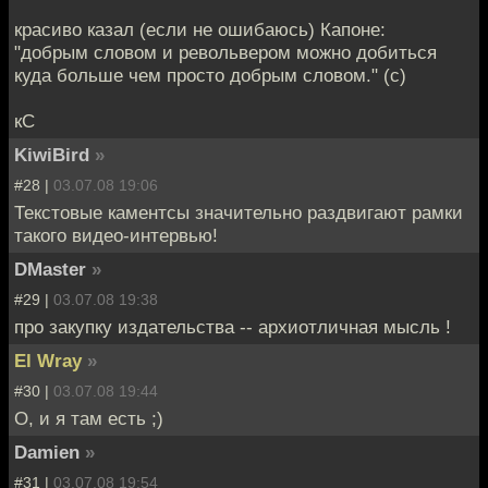
красиво казал (если не ошибаюсь) Капоне:
"добрым словом и револьвером можно добиться
куда больше чем просто добрым словом." (с)
кС
KiwiBird
»
#28 |
03.07.08 19:06
Текстовые каментсы значительно раздвигают рамки
такого видео-интервью!
DMaster
»
#29 |
03.07.08 19:38
про закупку издательства -- архиотличная мысль !
El Wray
»
#30 |
03.07.08 19:44
О, и я там есть ;)
Damien
»
#31 |
03.07.08 19:54