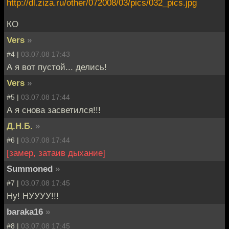
http://dl.ziza.ru/other/072008/03/pics/032_pics.jpg
КО
Vers
»
#4 |
03.07.08 17:43
А я вот пустой... делись!
Vers
»
#5 |
03.07.08 17:44
А я снова засветился!!!
Д.Н.Б.
»
#6 |
03.07.08 17:44
[замер, затаив дыхание]
Summoned
»
#7 |
03.07.08 17:45
Ну! НУУУУ!!!
baraka16
»
#8 |
03.07.08 17:45