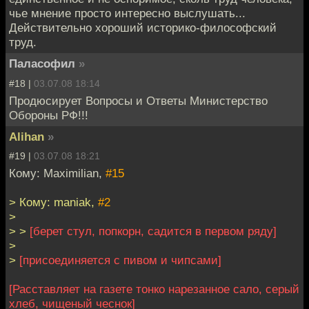
чье мнение просто интересно выслушать...
Действительно хороший историко-философский
труд.
Паласофил
»
#18 |
03.07.08 18:14
Продюсирует Вопросы и Ответы Министерство
Обороны РФ!!!
Alihan
»
#19 |
03.07.08 18:21
Кому: Maximilian,
#15
> Кому: maniak,
#2
>
> >
[берет стул, попкорн, садится в первом ряду]
>
>
[присоединяется с пивом и чипсами]
[Расставляет на газете тонко нарезанное сало, серый
хлеб, чищеный чеснок]