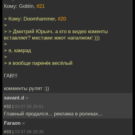
Кому: Goblin,
#21
> Кому: Doomhammer,
#20
>
> > Дмитрий Юрьич, а кто в видео коменты
вставляет? местами жжот напалмом! )))
>
> я, камрад
>
> я вообще паренёк весёлый
ГАВ!!!
комменты рулят :))
savant.d
»
#32 |
03.07.08 20:01
Главный продался... реклама в роликах...
Faraon
»
#33 |
03.07.08 20:35