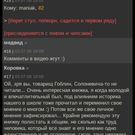
#15 |
03.07.08 18:02
Кому: maniak,
#2
>
[берет стул, попкорн, садится в первом ряду]
[присоединяется с пивом и чипсами]
медвед
»
#16 |
03.07.08 18:09
Комменты в видео жгут :)
Коровка
»
#17 |
03.07.08 18:09
Ой, зря вы, товарищ Гоблин, Солоневича-то не
читали... Очень интересная книжка, я когда молодой
и впечатлительный был, под влиянием историка
нашего в школе тоже прочитал и переменил свое
мнение о многом :) Потом все же свое личное
мнение зафиксировал... Крайне рекомендую эту
книжку полистать в общем, не сколько как труд
человека, который все знает и его мнение одно
единственное и не оспоримое, сколь труд человека,