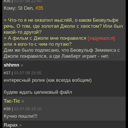
#36 |
03.07.08 22:40
Кому: St Den,
#35
> Что-то я не охватил мыслёй, о каком Беовульфе
речь. О том, где золотая Джоли с хвостом? Или был
какой-то другой?
> А фильм с Джоли мне понравился
[задумался]
или я кого-то с чем-то путаю?
Дам же было подписано, что Беовульф Земекиса с
Джоли понравился, а где Ламберт играет - нет.
shhmn
»
#37 |
03.07.08 23:05
интересный ролик (как всегда вобщем)
будем ждать целиковый файл
Tac-Tic
»
#38 |
03.07.08 23:10
Кучно пошли!!!
Rapax
»