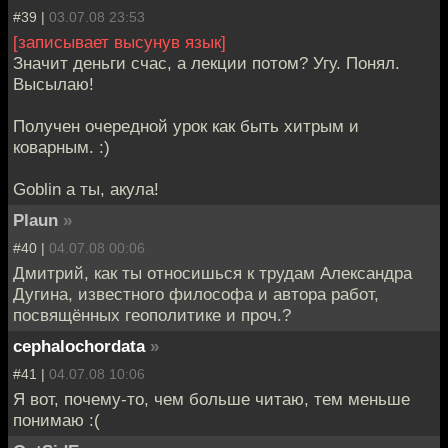
#39 |
03.07.08 23:53
[записывает высунув язык]
Значит деньги счас, а лекции потом? Угу. Понял.
Высылаю!
Получен очередной урок как быть хитрым и
коварным. :)
Goblin а ты, акула!
Plaun
»
#40 |
04.07.08 00:06
Дмитрий, как ты относишься к трудам Александра
Дугина, известного философа и автора работ,
посвящённых геополитике и проч.?
cephalochordata
»
#41 |
04.07.08 10:06
Я вот, почему-то, чем больше читаю, тем меньше
понимаю :(