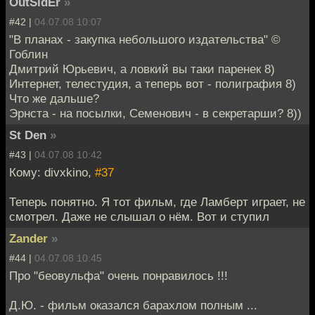
OutSidEr
»
#42 |
04.07.08 10:07
"В планах - закупка небольшого издательства" ©
Гоблин
Дмитрий Юрьевич, а ловкий вы таки паренек 8)
Интернет, телестудия, а теперь вот - полиграфия 8)
Что же дальше?
Эрнста - на посылки, Семенович - в секретарши? 8))
St Den
»
#43 |
04.07.08 10:42
Кому: divxkino,
#37
Теперь понятно. Я тот фильм, где Ламберт играет, не
смотрел. Даже не слышал о нём. Вот и ступил
Zander
»
#44 |
04.07.08 10:45
Про "беовульфа" очень понравилось !!!
Д.Ю. - фильм оказался барахлом полным ...