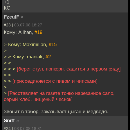
+1
КС
FzeulF
»
#23 |
03.07.08 18:27
Кому: Alihan,
#19
> Кому: Maximilian,
#15
>
> > Кому: maniak,
#2
> >
> > >
[берет стул, попкорн, садится в первом ряду]
> >
> >
[присоединяется с пивом и чипсами]
>
>
[Расставляет на газете тонко нарезанное сало,
серый хлеб, чищеный чеснок]
Звонит в табор, заказывает цыган и медведя.
Sniff
»
#24 |
03.07.08 18:31