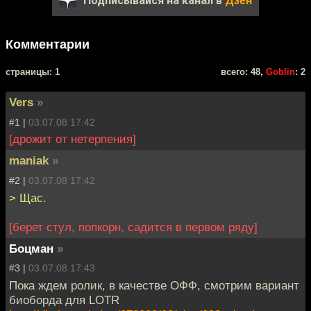
Подписывайся на канал в
Дзен
Комментарии
cтраницы: 1
всего: 48,
Goblin
: 2
Vers
»
#1 |
03.07.08 17:42
[дрожит от нетерпения]
maniak
»
#2 |
03.07.08 17:42
> Щас.
[берет стул, попкорн, садится в первом ряду]
Боцман
»
#3 |
03.07.08 17:43
Пока ждем ролик, в качестве ОФФ, смотрим вариант
биоборда для LOTR