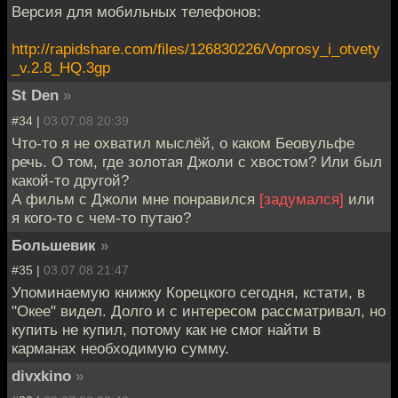
Версия для мобильных телефонов:
http://rapidshare.com/files/126830226/Voprosy_i_otvety
_v.2.8_HQ.3gp
St Den
»
#34 |
03.07.08 20:39
Что-то я не охватил мыслёй, о каком Беовульфе
речь. О том, где золотая Джоли с хвостом? Или был
какой-то другой?
А фильм с Джоли мне понравился
[задумался]
или
я кого-то с чем-то путаю?
Большевик
»
#35 |
03.07.08 21:47
Упоминаемую книжку Корецкого сегодня, кстати, в
"Окее" видел. Долго и с интересом рассматривал, но
купить не купил, потому как не смог найти в
карманах необходимую сумму.
divxkino
»