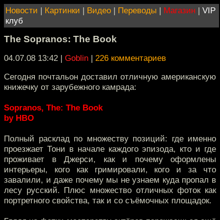
Новости
|
Картинки
|
Видео
|
Переводы
|
Магазин
|
VIP
клуб
The Sopranos: The Book
04.07.08 13:42
|
Goblin
|
226 комментариев
Сегодня почтальон доставил отличную американскую
книжечку от зарубежного камрада:
Sopranos, The: The Book
by HBO
Полный расклад по множеству позиций: где именно
проезжает Тони в начале каждого эпизода, кто и где
проживает в Джерси, как и почему оформлены
интерьеры, кого как гримировали, кого и за что
завалили, и даже почему мы не узнаем куда пропал в
лесу русский. Плюс множество отличных фоток как
портретного свойства, так и со съёмочных площадок.