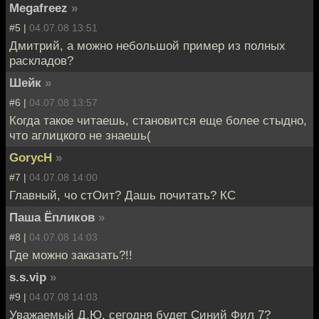
Megafreez
»
#5 |
04.07.08 13:51
Дмитрий, а можно небольшой пример из полных
раскладов?
Шейк
»
#6 |
04.07.08 13:57
Когда такое читаешь, становится еще более стыдно,
что аглицкого не знаешь(
GorycH
»
#7 |
04.07.08 14:00
Главный, чо стОит? Дашь почитать? КС
Паша Ёпликов
»
#8 |
04.07.08 14:03
Где можно заказать?!!
s.s.vip
»
#9 |
04.07.08 14:03
Уважаемый Д.Ю. сегодня будет Синий Фил 7?