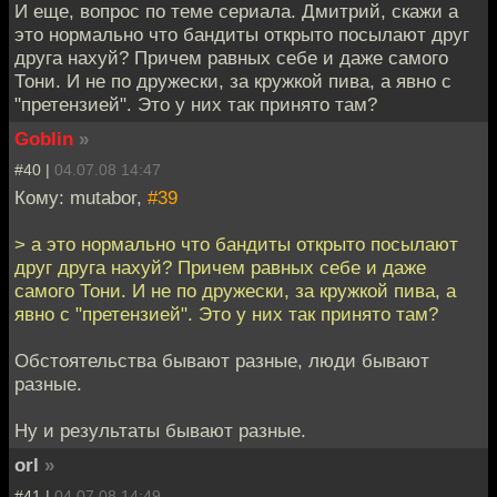
И еще, вопрос по теме сериала. Дмитрий, скажи а
это нормально что бандиты открыто посылают друг
друга нахуй? Причем равных себе и даже самого
Тони. И не по дружески, за кружкой пива, а явно с
"претензией". Это у них так принято там?
Goblin
»
#40 |
04.07.08 14:47
Кому: mutabor,
#39
> а это нормально что бандиты открыто посылают
друг друга нахуй? Причем равных себе и даже
самого Тони. И не по дружески, за кружкой пива, а
явно с "претензией". Это у них так принято там?
Обстоятельства бывают разные, люди бывают
разные.
Ну и результаты бывают разные.
orl
»
#41 |
04.07.08 14:49