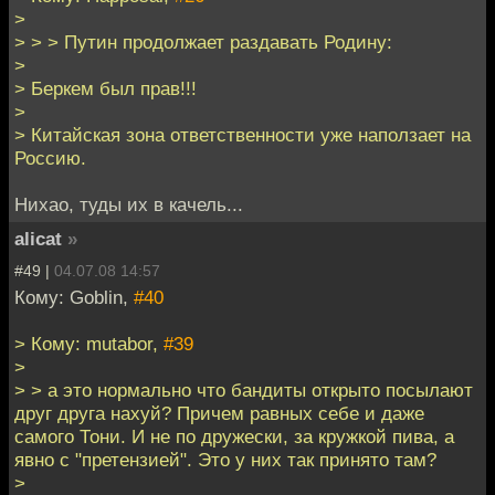
>
> > > Путин продолжает раздавать Родину:
>
> Беркем был прав!!!
>
> Китайская зона ответственности уже наползает на
Россию.
Нихао, туды их в качель...
alicat
»
#49 |
04.07.08 14:57
Кому: Goblin,
#40
> Кому: mutabor,
#39
>
> > а это нормально что бандиты открыто посылают
друг друга нахуй? Причем равных себе и даже
самого Тони. И не по дружески, за кружкой пива, а
явно с "претензией". Это у них так принято там?
>