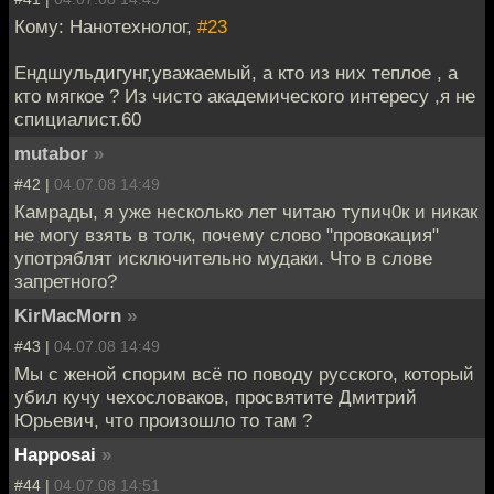
Кому: Нанотехнолог,
#23
Ендшульдигунг,уважаемый, а кто из них теплое , а
кто мягкое ? Из чисто академического интересу ,я не
спициалист.60
mutabor
»
#42 |
04.07.08 14:49
Камрады, я уже несколько лет читаю тупич0к и никак
не могу взять в толк, почему слово "провокация"
употряблят исключительно мудаки. Что в слове
запретного?
KirMacMorn
»
#43 |
04.07.08 14:49
Мы с женой спорим всё по поводу русского, который
убил кучу чехословаков, просвятите Дмитрий
Юрьевич, что произошло то там ?
Happosai
»
#44 |
04.07.08 14:51