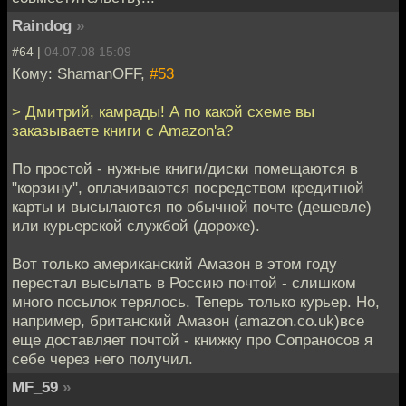
Raindog
»
#64 |
04.07.08 15:09
Кому: ShamanOFF,
#53
> Дмитрий, камрады! А по какой схеме вы
заказываете книги с Amazon'a?
По простой - нужные книги/диски помещаются в
"корзину", оплачиваются посредством кредитной
карты и высылаются по обычной почте (дешевле)
или курьерской службой (дороже).
Вот только американский Амазон в этом году
перестал высылать в Россию почтой - слишком
много посылок терялось. Теперь только курьер. Но,
например, британский Амазон (amazon.co.uk)все
еще доставляет почтой - книжку про Сопраносов я
себе через него получил.
MF_59
»