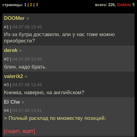
cтраницы: 1 |
2
|
3
всего: 226,
Goblin
: 5
DOOMer
»
#1 |
04.07.08 13:45
Из-за бугра доставили, али у нас тоже можно
приобрести?
derek
»
#2 |
04.07.08 13:45
блин. надо брать.
valerik2
»
#3 |
04.07.08 13:49
Книжка, наверно, на английском?
El Che
»
#4 |
04.07.08 13:51
> Полный расклад по множеству позиций:
[сидит, ждет]