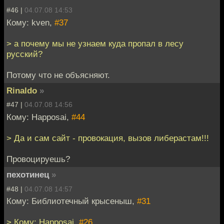
#46 |
04.07.08 14:53
Кому: kven,
#37
> а почему мы не узнаем куда пропал в лесу
русский?
Потому что не объясняют.
Rinaldo
»
#47 |
04.07.08 14:56
Кому: Happosai,
#44
> Да и сам сайт - провокация, вызов либерастам!!!
Провоцируешь?
пехотинец
»
#48 |
04.07.08 14:57
Кому: Библиотечный крысеныш,
#31
> Кому: Happosai,
#26