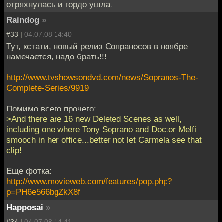
отряхнулась и гордо ушла.
Raindog
»
#33 |
04.07.08 14:40
Тут, кстати, новый релиз Сопраносов в ноябре
намечается, надо брать!!!
http://www.tvshowsondvd.com/news/Sopranos-The-
Complete-Series/9919
Помимо всего прочего:
>And there are 16 new Deleted Scenes as well,
including one where Tony Soprano and Doctor Melfi
smooch in her office...better not let Carmela see that
clip!
Еще фотка:
http://www.movieweb.com/features/pop.php?
p=PH6e566bgZkX8f
Happosai
»
#34 |
04.07.08 14:41