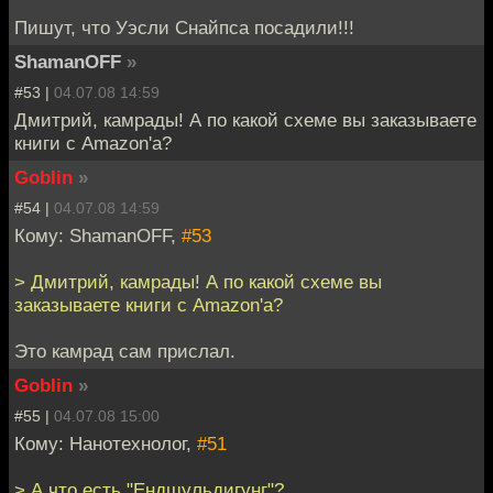
Пишут, что Уэсли Снайпса посадили!!!
ShamanOFF
»
#53 |
04.07.08 14:59
Дмитрий, камрады! А по какой схеме вы заказываете
книги с Amazon'a?
Goblin
»
#54 |
04.07.08 14:59
Кому: ShamanOFF,
#53
> Дмитрий, камрады! А по какой схеме вы
заказываете книги с Amazon'a?
Это камрад сам прислал.
Goblin
»
#55 |
04.07.08 15:00
Кому: Нанотехнолог,
#51
> А что есть "Ендшульдигунг"?