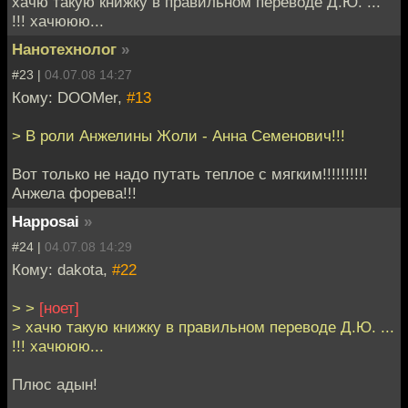
хачю такую книжку в правильном переводе Д.Ю. ...
!!! хачююю...
Нанотехнолог
»
#23 |
04.07.08 14:27
Кому: DOOMer,
#13
> В роли Анжелины Жоли - Анна Семенович!!!
Вот только не надо путать теплое с мягким!!!!!!!!!!
Анжела форева!!!
Happosai
»
#24 |
04.07.08 14:29
Кому: dakota,
#22
> >
[ноет]
> хачю такую книжку в правильном переводе Д.Ю. ...
!!! хачююю...
Плюс адын!