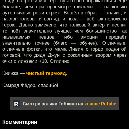
Глядя на фотки мастерству актёров поражаешься ещё
больше, чем при просмотре фильмы — насколько
аутентичные рожи строят. Вошёл в образ — значит, и
наклон головы, и взгляд, и поза — всё как положено
герою. Давно замечено, что толковый актёр и песни-
то поёт значительно лучше, чем большинство так
называемых певцов, ибо эмоции передаёт
значительно точнее (благо — обучен). Отличные,
отличные фотки, что мама Ливия с гордо поднятой
головой, что дядя Джун с соколиным взором через
очки с линзами +10. Отлично.
Книжка —
чистый термояд
.
Камрад Фёдор, спасибо!
Смотри ролики Гоблина на
канале Rutube
Комментарии