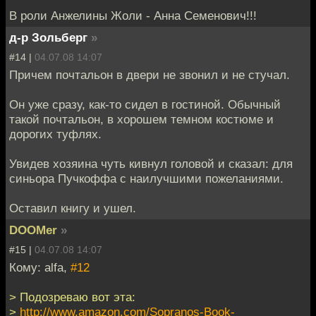
В роли Анжелины Жоли - Анна Семенович!!!
д-р Зольберг
»
#14 |
04.07.08 14:07
Причем почтальон в двери не звонил и не стучал.
Он уже сразу, как-то сидел в гостиной. Обычный
такой почтальон, в хорошем темном костюме и
дорогих туфлях.
Увидев хозяина чуть кивнул головой и сказал: для
синьора Пучкоффа с наилучшими пожеланиями.
Оставил книгу и ушел.
DOOMer
»
#15 |
04.07.08 14:07
Кому: alfa,
#12
> Подозреваю вот эта:
>
http://www.amazon.com/Sopranos-Book-