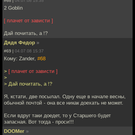
#68 |
04.07.08 15:35
2 Goblin
[ плачет от зависти ]
Дай почитать, а !?
Дядя Федор
»
#69 |
04.07.08 15:37
Кому: Zander,
#68
>
[ плачет от зависти ]
>
> Дай почитать, а !?
Я, кстати, две посылал. Одну еще в начале весны,
обычной почтой - она все никак доехать не может.
Если вдруг таки доедет, то у Старшего будет
запасная. Вот тогда - проси!!!
DOOMer
»