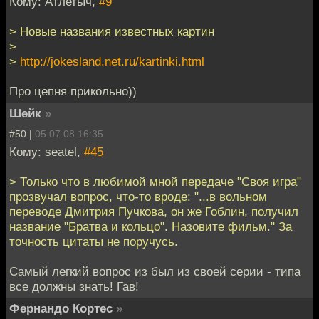
Кому: Атлетыч,
#9
> Новые названия известных картин
>
>
http://jokesland.net.ru/kartinki.html
Про цепня прикольно))
Шейк
»
#50 |
05.07.08 16:35
Кому: seatel,
#45
> Только что в любимой мной передаче "Своя игра"
прозвучал вопрос, что-то вроде: "...в вольном
переводе Дмитрия Пучкова, он же Гоблин, получил
название "Братва и кольцо". Назовите фильм." За
точность цитаты не поручусь.
Самый легкий вопрос из был из своей серии - типа
все должны знать! Гав!
Фернандо Кортес
»