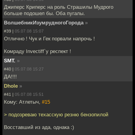
Джиперс Криперс на роль Страшилы Мудрого
больше подошел бы. Оба пугалы.
ВолшебникИзумрудногоГорода
»
#39 |
05.07.08 15:07
Отлично ! Чук и Гек порвали напрочь !
Комраду Invectiff`у респект !
SMT.
»
#40 |
05.07.08 15:27
ДА!!!!
Dhole
»
#41 |
05.07.08 15:51
Кому: Атлетыч,
#15
> подозреваю техасскую резню бензопилой
Восставший из ада, однака :)