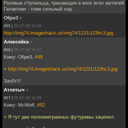
Розовые сЧупальца, трахающие в мозг всех жителей
Галактики - тоже сильный ход.
O6pe3
»
#55 |
05.07.08 16:35
http://img74.imageshack.us/img74/1231/123hc3.jpg
Алексейка
»
#56 |
05.07.08 16:37
Кому: O6pe3,
#49
>
http://img74.imageshack.us/img74/1231/123hc3.jpg
Зач0т!!!
Атлетыч
»
#57 |
05.07.08 16:39
Кому: McWolf,
#52
> Я тут две полнометражных футурамы заценил.