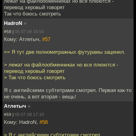
лежат на файлообменниках но все плюются -
перевод херовый говорят
Так что боюсь смотреть
HadroN
»
#58 |
05.07.08 16:53
Кому: Атлетыч,
#57
>> Я тут две полнометражных футурамы заценил.
> лежат на файлообменниках но все плюются -
перевод херовый говорят
> Так что боюсь смотреть
Я с английскими субтитрами смотрел. Первая как-то
не очень, а вот вторая - вещь!
Атлетыч
»
#59 |
05.07.08 17:10
Кому: HadroN,
#58
> Я с английскими субтитрами смотрел