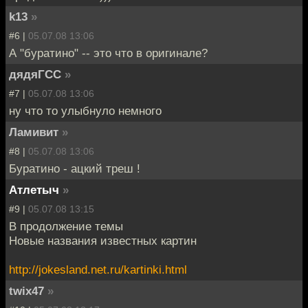
k13
»
#6 |
05.07.08 13:06
А "буратино" -- это что в оригинале?
дядяГСС
»
#7 |
05.07.08 13:06
ну что то улыбнуло немного
Ламивит
»
#8 |
05.07.08 13:06
Буратино - ацкий треш !
Атлетыч
»
#9 |
05.07.08 13:15
В продолжение темы
Новые названия известных картин
http://jokesland.net.ru/kartinki.html
twix47
»