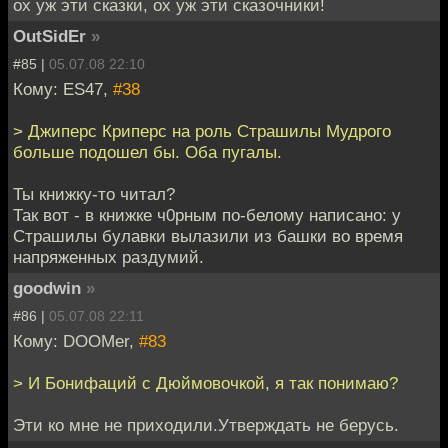
ох уж эти сказки, ох уж эти сказочники!
OutSidEr
»
#85 |
05.07.08 22:10
Кому: ES47,
#38
> Джиперс Криперс на роль Страшилы Мудрого
больше подошел бы. Оба пугалы.
Ты книжку-то читал?
Так вот - в книжке ч0рным по-белому написано: у
Страшилы булавки вылазили из башки во время
напряженных раздумий.
goodwin
»
#86 |
05.07.08 22:11
Кому: DOOMer,
#83
> И Бонифаций с Дюймовочкой, я так понимаю?
Эти ко мне не приходили.Утверждать не берусь.