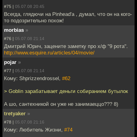
#75 |
05.07.08 20:45
Всегда, глядючи на Pinhead'a , думал, что он на кого-
то подозрительно похож!
morbias
»
#76 |
05.07.08 21:14
Дмитрий Юрич, зацените заметку про х/ф "9 рота".
http://www.esquire.ru/articles/04/movie/
pojar
»
#77 |
05.07.08 21:14
Кому: Shprizzendrossel,
#62
> Goblin зарабатывает деньги собиранием бутылок
А шо, сантехникой он уже не занимаеццо??? 8)
tretyaker
»
#78 |
05.07.08 21:16
Кому: Любитель Жизни,
#74