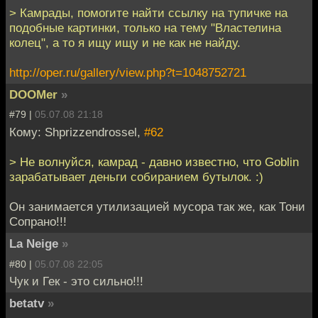
> Камрады, помогите найти ссылку на тупичке на
подобные картинки, только на тему "Властелина
колец", а то я ищу ищу и не как не найду.
http://oper.ru/gallery/view.php?t=1048752721
DOOMer
»
#79 |
05.07.08 21:18
Кому: Shprizzendrossel,
#62
> Не волнуйся, камрад - давно известно, что Goblin
зарабатывает деньги собиранием бутылок. :)
Он занимается утилизацией мусора так же, как Тони
Сопрано!!!
La Neige
»
#80 |
05.07.08 22:05
Чук и Гек - это сильно!!!
betatv
»