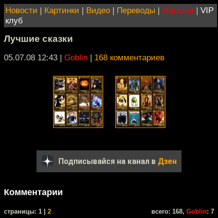
Новости
|
Картинки
|
Видео
|
Переводы
|
Магазин
|
VIP
клуб
Лучшие сказки
05.07.08 12:43
|
Goblin
|
168 комментариев
Подписывайся на канал в
Дзен
Комментарии
cтраницы: 1 |
2
всего: 168,
Goblin
: 7