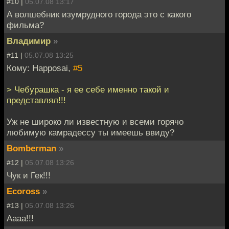
#10 |
05.07.08 13:17
А волшебник изумрудного города это с какого
фильма?
Владимир
»
#11 |
05.07.08 13:25
Кому: Happosai,
#5
> Чебурашка - я ее себе именно такой и
представлял!!!
Уж не широко ли известную и всеми горячо
любимую камрадессу ты имеешь ввиду?
Bomberman
»
#12 |
05.07.08 13:26
Чук и Гек!!!
Ecoross
»
#13 |
05.07.08 13:26
Аааа!!!