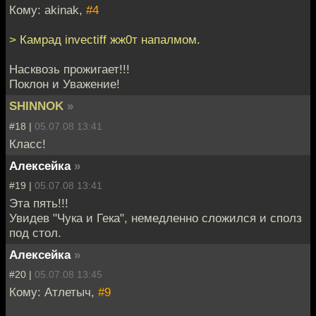
Кому: akinak,
#4
> Камрад invectiff жж0т напалмом.
Насквозь прожигает!!!
Поклон и Уважение!
SHINNOK
»
#18 |
05.07.08 13:41
Класс!
Алексейка
»
#19 |
05.07.08 13:41
Эта пять!!!
Увидев "Чука и Гека", немедленно сложился и сполз
под стол.
Алексейка
»
#20 |
05.07.08 13:45
Кому: Атлетыч,
#9