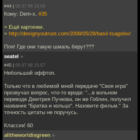
#44 |
05.07.08 15:56
Кому: Dem-x,
#35
> Ещё картинки.
>
http://designyoutrust.com/2008/05/28/basil-tsagolov/
Пля! Где они такую шмаль берут???
seatel
»
#45 |
05.07.08 15:57
Небольшой оффтоп.
Только что в любимой мной передаче "Своя игра"
прозвучал вопрос, что-то вроде: "...в вольном
переводе Дмитрия Пучкова, он же Гоблин, получил
название "Братва и кольцо". Назовите фильм." За
точность цитаты не поручусь.
Классик! 60
alltheworldisgreen
»