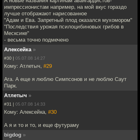
А новые названия картинам авангардистов-
импрессионистам например, на мой вкус гораздо
лучше отображают нарисованное
"Адам и Ева. Запретный плод оказался мухомором"
"Последствия урожая псилоцибиновых грибов в
Месксике"
- весьма точно подмечено
Алексейка
»
#30 |
05.07.08 14:27
Кому: Атлетыч,
#29
Ага. А еще я люблю Симпсонов и не люблю Саут
Парк.
Атлетыч
»
#31 |
05.07.08 14:33
Кому: Алексейка,
#30
А я и то и то, и еще футураму
bigdog
»