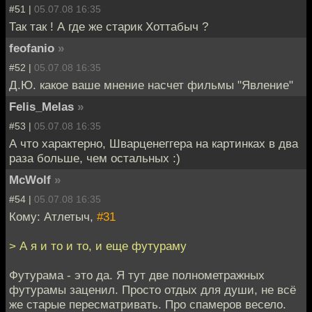
#51 |
05.07.08 16:35
Так так ! А где же старик Хоттабыч ?
feofanio
»
#52 |
05.07.08 16:35
Д.Ю. какое ваше мнение насчет фильмы "Явление"
Felis_Melas
»
#53 |
05.07.08 16:35
А что характерно, Шварценеггера на картинках в два
раза больше, чем остальных :)
McWolf
»
#54 |
05.07.08 16:35
Кому: Атлетыч,
#31
> А я и то и то, и еще футураму
Футурама - это да. Я тут две полнометражных
футурамы заценил. Просто отдых для души, не всё
же старые пересматривать. Про спамеров весело.