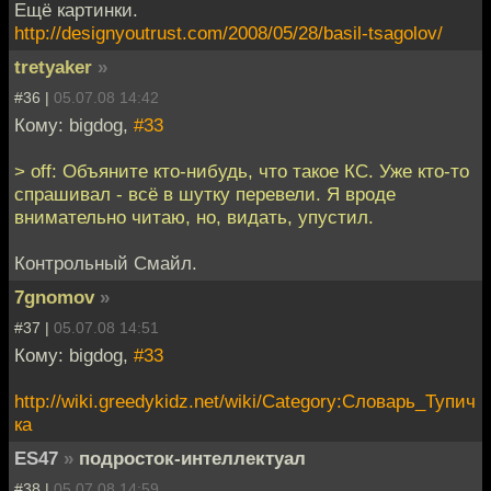
Ещё картинки.
http://designyoutrust.com/2008/05/28/basil-tsagolov/
tretyaker
»
#36 |
05.07.08 14:42
Кому: bigdog,
#33
> off: Объяните кто-нибудь, что такое КС. Уже кто-то
спрашивал - всё в шутку перевели. Я вроде
внимательно читаю, но, видать, упустил.
Контрольный Смайл.
7gnomov
»
#37 |
05.07.08 14:51
Кому: bigdog,
#33
http://wiki.greedykidz.net/wiki/Category:Словарь_Тупич
ка
ES47
»
подросток-интеллектуал
#38 |
05.07.08 14:59