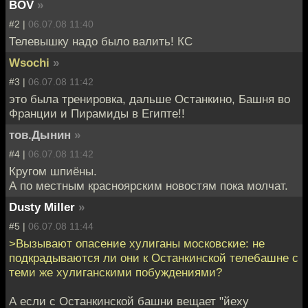
BOV
»
#2 |
06.07.08 11:40
Телевышку надо было валить! КС
Wsochi
»
#3 |
06.07.08 11:42
это была тренировка, дальше Останкино, Башня во
Франции и Пирамиды в Египте!!
тов.Дынин
»
#4 |
06.07.08 11:42
Кругом шпиёны.
А по местным красноярским новостям пока молчат.
Dusty Miller
»
#5 |
06.07.08 11:44
>Вызывают опасение хулиганы московские: не
подкрадываются ли они к Останкинской телебашне с
теми же хулиганскими побуждениями?
А если с Останкинской башни вещает "йеху