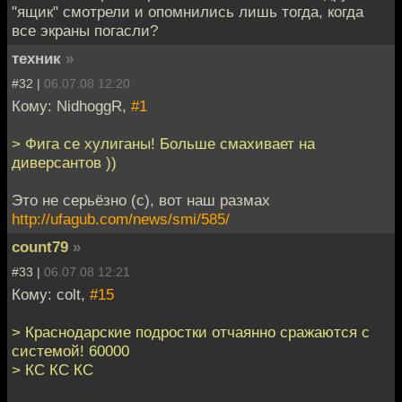
"ящик" смотрели и опомнились лишь тогда, когда
все экраны погасли?
техник
»
#32 |
06.07.08 12:20
Кому: NidhoggR,
#1
> Фига се хулиганы! Больше смахивает на
диверсантов ))
Это не серьёзно (с), вот наш размах
http://ufagub.com/news/smi/585/
count79
»
#33 |
06.07.08 12:21
Кому: colt,
#15
> Краснодарские подростки отчаянно сражаются с
системой! 60000
> КС КС КС