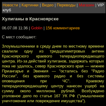
Новости
|
Картинки
|
Видео
|
Переводы
|
Магазин
|
VIP
клуб
Хулиганы в Красноярске
06.07.08 11:36
|
Goblin
|
156 комментариев
С мест сообщают:
Злоумышленники в среду днем по местному времени
свалили одну из тридцатиметровых антенн
Красноярского краевого телерадиопередающего
центра. Из-за действий хулиганов, задержать которых
пока не удалось, север Красноярского края — нижнее
Приангарье и Эвенкия — "остались без "Радио
России", без краевого радио и без системы
оповещения при ЧС". Краевому
телерадиопередающему центру нанесен ущерб на
сумму около миллиона рублей. Возбуждено
уголовное дело по статье 167 УК РФ ("умышленное
уничтожение или повреждение имущества").