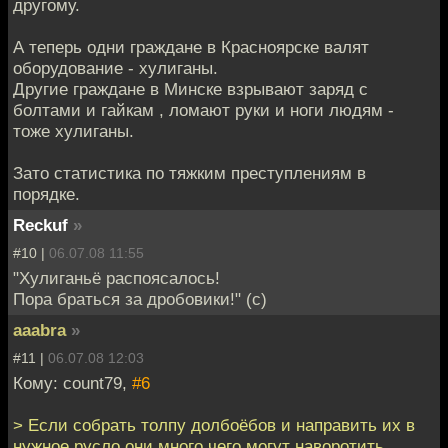
другому.
А теперь одни граждане в Красноярске валят
оборудование - хулиганы.
Другие граждане в Минске взрывают заряд с
болтами и гайкам , ломают руки и ноги людям -
тоже хулиганы.
Зато статистика по тяжким преступлениям в
порядке.
Reckuf
»
#10 |
06.07.08 11:55
"Хулиганьё распоясалось!
Пора браться за дробовики!" (с)
aaabra
»
#11 |
06.07.08 12:03
Кому: count79,
#6
> Если собрать толпу долбоёбов и направить их в
нужное русло они много чего могут наворотить.