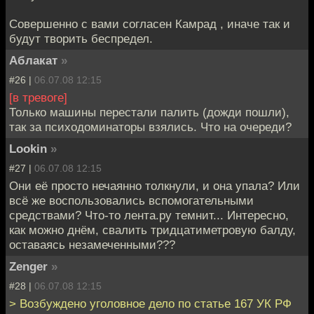
Совершенно с вами согласен Камрад , иначе так и
будут творить беспредел.
Аблакат
»
#26 |
06.07.08 12:15
[в тревоге]
Только машины перестали палить (дожди пошли),
так за психодоминаторы взялись. Что на очереди?
Lookin
»
#27 |
06.07.08 12:15
Они её просто нечаянно толкнули, и она упала? Или
всё же воспользовались вспомогательными
средствами? Что-то лента.ру темнит... Интересно,
как можно днём, свалить тридцатиметровую балду,
оставаясь незамеченными???
Zenger
»
#28 |
06.07.08 12:15
> Возбуждено уголовное дело по статье 167 УК РФ