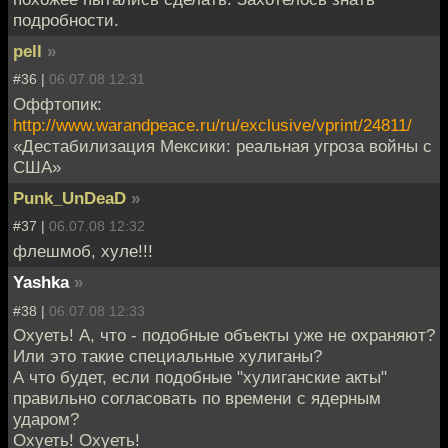
подробности.
pell
»
#36 |
06.07.08 12:31
Оффтопик:
http://www.warandpeace.ru/ru/exclusive/vprint/24811/
«Дестабилизация Мексики: реальная угроза войны с
США»
Punk_UnDeaD
»
#37 |
06.07.08 12:32
флешмоб, хуле!!!
Yashka
»
#38 |
06.07.08 12:33
Охуеть! А, что - подобные объекты уже не охраняют?
Или это такие специальные хулиганы?
А что будет, если подобные "хулиганские акты"
правильно согласовать по времени с ядерным
ударом?
Охуеть! Охуеть!