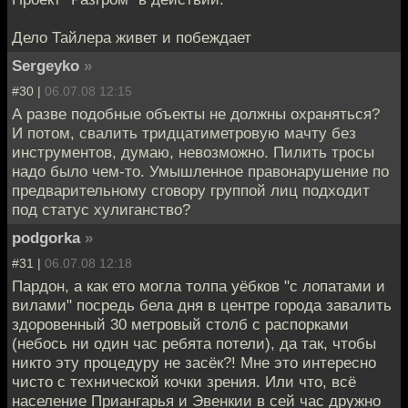
Дело Тайлера живет и побеждает
Sergeyko
»
#30 |
06.07.08 12:15
А разве подобные объекты не должны охраняться?
И потом, свалить тридцатиметровую мачту без
инструментов, думаю, невозможно. Пилить тросы
надо было чем-то. Умышленное правонарушение по
предварительному сговору группой лиц подходит
под статус хулиганство?
podgorka
»
#31 |
06.07.08 12:18
Пардон, а как ето могла толпа уёбков "с лопатами и
вилами" посредь бела дня в центре города завалить
здоровенный 30 метровый столб с распорками
(небось ни один час ребята потели), да так, чтобы
никто эту процедуру не засёк?! Мне это интересно
чисто с технической кочки зрения. Или что, всё
население Приангарья и Эвенкии в сей час дружно