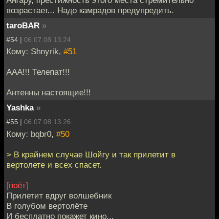
Ангару, престижность этого места стремительно
возрастает... Надо камрадов предупредить.
taroBAR
»
#54 |
06.07.08 13:24
Кому: Shnyrik,
#51
ААА!!! Телепат!!!
Антенны настоящие!!!
Yashka
»
#55 |
06.07.08 13:26
Кому: bqbr0,
#50
> В крайнем случае Шойгу и так прилетит в
вертолете и всех спасет.
[поёт]
Прилетит вдруг волшебник
В голубом вертолёте
И бесплатно покажет кино...