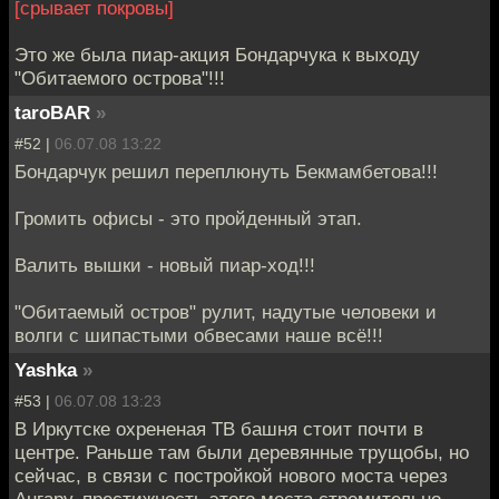
[срывает покровы]
Это же была пиар-акция Бондарчука к выходу
"Обитаемого острова"!!!
taroBAR
»
#52 |
06.07.08 13:22
Бондарчук решил переплюнуть Бекмамбетова!!!
Громить офисы - это пройденный этап.
Валить вышки - новый пиар-ход!!!
"Обитаемый остров" рулит, надутые человеки и
волги с шипастыми обвесами наше всё!!!
Yashka
»
#53 |
06.07.08 13:23
В Иркутске охрененая ТВ башня стоит почти в
центре. Раньше там были деревянные трущобы, но
сейчас, в связи с постройкой нового моста через