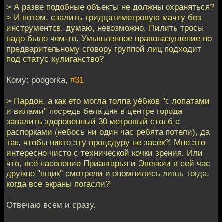
> А разве подобные объекты не должны охраняться?
> И потом, свалить тридцатиметровую мачту без
инструментов, думаю, невозможно. Пилить тросы
надо было чем-то. Умышленное правонарушение по
предварительному сговору группой лиц подходит
под статус хулиганство?
Кому: podgorka,
#31
> Пардон, а как ето могла толпа уёбков "с лопатами
и вилами" посредь бела дня в центре города
завалить здоровенный 30 метровый столб с
распорками (небось ни один час ребята потели), да
так, чтобы никто эту процедуру не засёк?! Мне это
интересно чисто с технической кочки зрения. Или
что, всё население Приангарья и Эвенкии в сей час
дружно "ящик" смотрели и опомнились лишь тогда,
когда все экраны погасли?
Отвечаю всем и сразу.