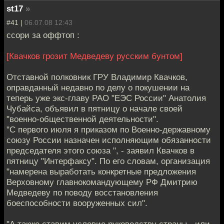
st17
»
#41 |
06.07.08 12:43
ссори за оффтоп :
[Квачков грозит Медведеву русским бунтом]
Отставной полковник ГРУ Владимир Квачков,
оправданный недавно по делу о покушении на
теперь уже экс-главу РАО "ЕЭС России" Анатолия
Чубайса, объявил в пятницу о начале своей
"военно-общественной деятельности".
"С первого июля я приказом по Военно-державному
союзу России назначен исполняющим обязанности
председателя этого союза ", - заявил Квачков в
пятницу "Интерфаксу". По его словам, организация
"намерена выработать конкретные предложения
Верховному главнокомандующему РФ Дмитрию
Медведеву по поводу восстановления
боеспособности вооруженных сил".
"А также ставим условие руководству страны - или