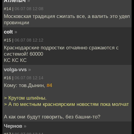
Атлетыч
»
#14 |
06.07.08 12:08
Московская традиция сжигать все, а валить это удел
провинции
colt
»
#15 |
06.07.08 12:12
Краснодарские подростки отчаянно сражаются с
системой! 60000
КС КС КС
volga-vvs
»
#16 |
06.07.08 12:14
Кому: тов.Дынин,
#4
> Кругом шпиёны.
> А по местным красноярским новостям пока молчат
А как они будут говорить, без башни-то?
Чернов
»