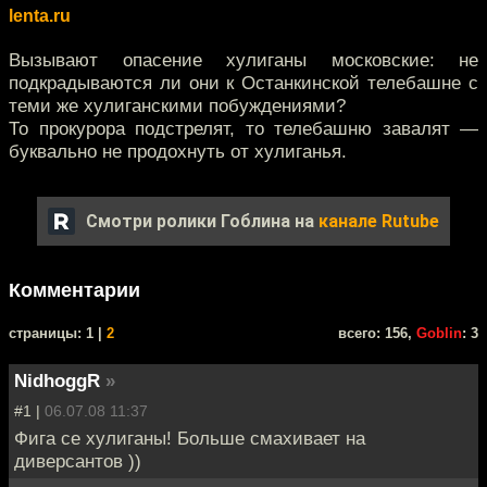
lenta.ru
Вызывают опасение хулиганы московские: не
подкрадываются ли они к Останкинской телебашне с
теми же хулиганскими побуждениями?
То прокурора подстрелят, то телебашню завалят —
буквально не продохнуть от хулиганья.
Смотри ролики Гоблина на
канале Rutube
Комментарии
cтраницы: 1 |
2
всего: 156,
Goblin
: 3
NidhoggR
»
#1 |
06.07.08 11:37
Фига се хулиганы! Больше смахивает на
диверсантов ))