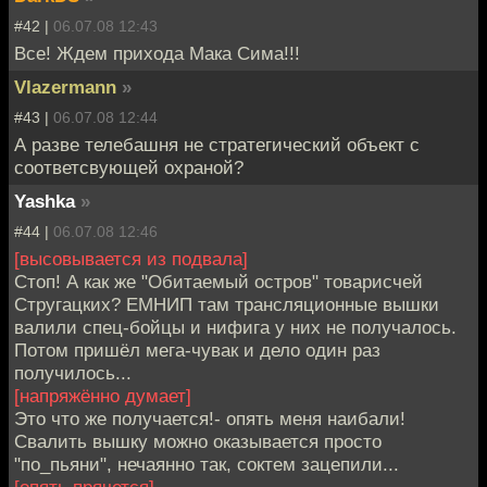
#42 |
06.07.08 12:43
Все! Ждем прихода Мака Сима!!!
Vlazermann
»
#43 |
06.07.08 12:44
А разве телебашня не стратегический объект с
соответсвующей охраной?
Yashka
»
#44 |
06.07.08 12:46
[высовывается из подвала]
Стоп! А как же "Обитаемый остров" товарисчей
Стругацких? ЕМНИП там трансляционные вышки
валили спец-бойцы и нифига у них не получалось.
Потом пришёл мега-чувак и дело один раз
получилось...
[напряжённо думает]
Это что же получается!- опять меня наибали!
Свалить вышку можно оказывается просто
"по_пьяни", нечаянно так, соктем зацепили...
[опять прячется]