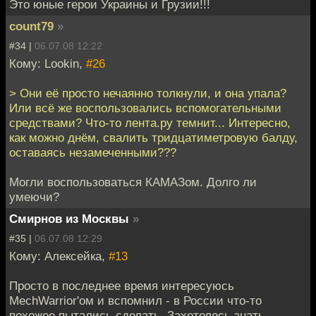
Это юные герои Украины и Грузии!!!
count79
»
#34 |
06.07.08 12:22
Кому: Lookin,
#26
> Они её просто нечаянно толкнули, и она упала?
Или всё же воспользовались вспомогательными
средствами? Что-то лента.ру темнит... Интересно,
как можно днём, свалить тридцатиметровую балду,
оставаясь незамеченными???
Могли воспользоваться КАМАЗом. Долго ли
умеючи?
Смирнов из Москвы
»
#35 |
06.07.08 12:29
Кому: Алексейка,
#13
Просто в последнее время интересуюсь
MechWarrior'ом и вспомнил - в России что-то
похожее пытались сделать. Захотелось знать