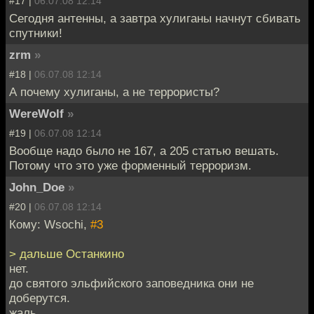
#17 |
06.07.08 12:14
Сегодня антенны, а завтра хулиганы начнут сбивать
спутники!
zrm
»
#18 |
06.07.08 12:14
А почему хулиганы, а не террористы?
WereWolf
»
#19 |
06.07.08 12:14
Вообще надо было не 167, а 205 статью вешать.
Потому что это уже форменный терроризм.
John_Doe
»
#20 |
06.07.08 12:14
Кому: Wsochi,
#3
> дальше Останкино
нет.
до святого эльфийского заповедника они не
доберутся.
жаль.