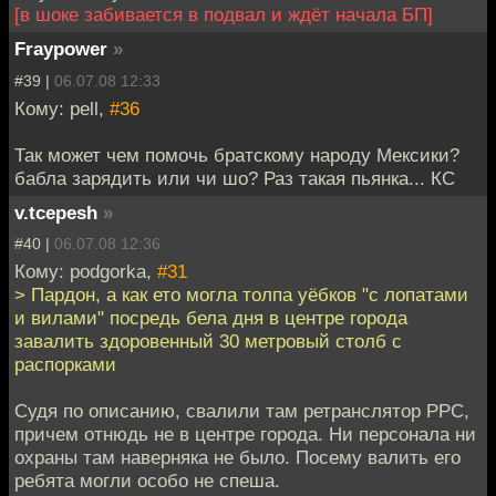
[в шоке забивается в подвал и ждёт начала БП]
Fraypower
»
#39 |
06.07.08 12:33
Кому: pell,
#36
Так может чем помочь братскому народу Мексики?
бабла зарядить или чи шо? Раз такая пьянка... КС
v.tcepesh
»
#40 |
06.07.08 12:36
Кому: podgorka,
#31
> Пардон, а как ето могла толпа уёбков "с лопатами
и вилами" посредь бела дня в центре города
завалить здоровенный 30 метровый столб с
распорками
Судя по описанию, свалили там ретранслятор РРС,
причем отнюдь не в центре города. Ни персонала ни
охраны там наверняка не было. Посему валить его
ребята могли особо не спеша.