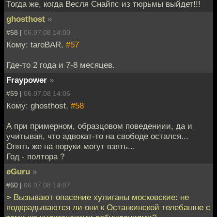
Тогда же, когда Весля Снайпс из тюрьмы выйдет!!!
ghosthost
»
#58 |
06.07.08 14:00
Кому: taroBAR,
#57
Где-то 2 года и 7-8 месяцев.
Fraypower
»
#59 |
06.07.08 14:06
Кому: ghosthost,
#58
А при примерном, образцовом поведениии, да и
учитывая, что адвокат-то на свободе остался...
Опять же на поруки могут взять...
Год - полтора ?
eGuru
»
#60 |
06.07.08 14:07
> Вызывают опасение хулиганы московские: не
подкрадываются ли они к Останкинской телебашне с