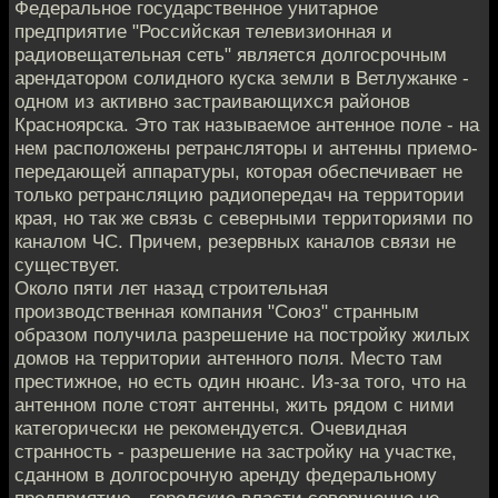
Федеральное государственное унитарное
предприятие "Российская телевизионная и
радиовещательная сеть" является долгосрочным
арендатором солидного куска земли в Ветлужанке -
одном из активно застраивающихся районов
Красноярска. Это так называемое антенное поле - на
нем расположены ретрансляторы и антенны приемо-
передающей аппаратуры, которая обеспечивает не
только ретрансляцию радиопередач на территории
края, но так же связь с северными территориями по
каналом ЧС. Причем, резервных каналов связи не
существует.
Около пяти лет назад строительная
производственная компания "Союз" странным
образом получила разрешение на постройку жилых
домов на территории антенного поля. Место там
престижное, но есть один нюанс. Из-за того, что на
антенном поле стоят антенны, жить рядом с ними
категорически не рекомендуется. Очевидная
странность - разрешение на застройку на участке,
сданном в долгосрочную аренду федеральному
предприятию - городские власти совершенно не