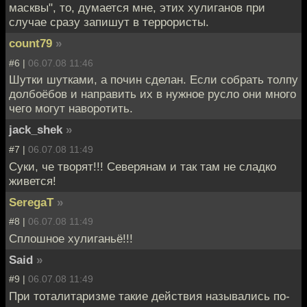
масквы", то, думается мне, этих хулиганов при
случае сразу запишут в террористы.
count79
»
#6 |
06.07.08 11:46
Шутки шутками, а почин сделан. Если собрать толпу
долбоёбов и направить их в нужное русло они много
чего могут наворотить.
jack_shek
»
#7 |
06.07.08 11:49
Суки, че творят!!! Северянам и так там не сладко
живется!
SeregaT
»
#8 |
06.07.08 11:49
Сплошное хулиганьё!!!
Said
»
#9 |
06.07.08 11:49
При тоталитаризме такие действия назывались по-