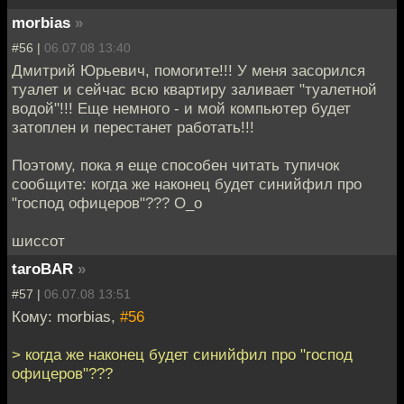
morbias
»
#56 |
06.07.08 13:40
Дмитрий Юрьевич, помогите!!! У меня засорился
туалет и сейчас всю квартиру заливает "туалетной
водой"!!! Еще немного - и мой компьютер будет
затоплен и перестанет работать!!!
Поэтому, пока я еще способен читать тупичок
сообщите: когда же наконец будет синийфил про
"господ офицеров"??? О_о
шиссот
taroBAR
»
#57 |
06.07.08 13:51
Кому: morbias,
#56
> когда же наконец будет синийфил про "господ
офицеров"???