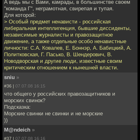
А ведь мы с Вами, камрады, в большинстве своем
"команда Г", неграмотная, свирепая и тупая.
Для которой:
> Особый предмет ненависти - российская
либеральная интеллигенция, бывшие диссиденты,
независимые журналисты и правозащитное
движение, а также отдельные особо ненавистные
личности: С.А. Ковалев, Е. Боннэр, А. Бабицкий, А.
Политковская, Г. Пасько, В. Шендерович, В.
Новодворская и другие люди, известные своим
критическим отношением к нынешней власти.
sniu
»
#36 |
07.07.08 16:15
что общего у российских правозащитников и
морских свинок?
Подсказка:
Морские свинки не свинки и не морские
))
M@ndeich
»
#37 |
07.07.08 16:16