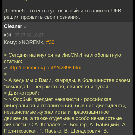
Долбоёб - то есть гуссоязыный интеллигент UFB -
решил проявить свои познания.
Cleaner
»
#54 |
07.07.08 16:27
Кому: xNOREMx,
#36
> Сегодня наткнулся на ИноСМИ на любопытную
статью:
>
http://inosmi.ru/print/242398.html
>
> А ведь мы с Вами, камрады, в большинстве своем
"команда Г", неграмотная, свирепая и тупая.
> Для которой:
> > Особый предмет ненависти - российская
либеральная интеллигенция, бывшие диссиденты,
независимые журналисты и правозащитное
движение, а также отдельные особо ненавистные
личности: С.А. Ковалев, Е. Боннэр, А. Бабицкий, А.
Политковская, Г. Пасько, В. Шендерович, В.