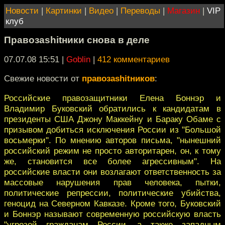
Новости
|
Картинки
|
Видео
|
Переводы
|
Магазин
|
VIP
клуб
Правозаshitники снова в деле
07.07.08 15:51
|
Goblin
|
412 комментариев
Свежие новости от
правозаshitников
:
Российские правозащитники Елена Боннэр и
Владимир Буковский обратились к кандидатам в
президенты США Джону Маккейну и Бараку Обаме с
призывом добиться исключения России из "Большой
восьмерки". По мнению авторов письма, "нынешний
российский режим не просто авторитарен, он, к тому
же, становится все более агрессивным". На
российские власти они возлагают ответственность за
массовые нарушения прав человека, пытки,
политические репрессии, политические убийства,
геноцид на Северном Кавказе. Кроме того, Буковский
и Боннэр называют современную российскую власть
"угрозой гражданам России, а также западным