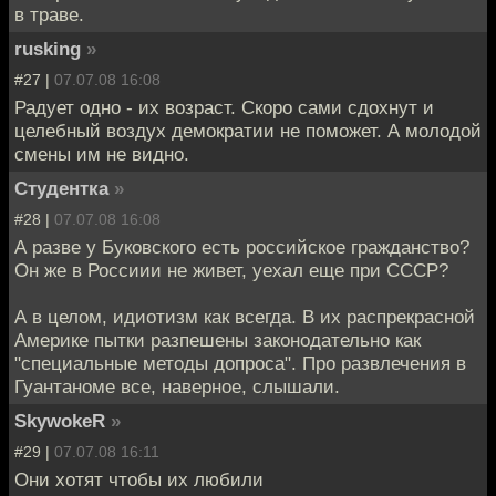
в траве.
rusking
»
#27 |
07.07.08 16:08
Радует одно - их возраст. Скоро сами сдохнут и
целебный воздух демократии не поможет. А молодой
смены им не видно.
Студентка
»
#28 |
07.07.08 16:08
А разве у Буковского есть российское гражданство?
Он же в Россиии не живет, уехал еще при СССР?
А в целом, идиотизм как всегда. В их распрекрасной
Америке пытки разпешены законодательно как
"специальные методы допроса". Про развлечения в
Гуантаноме все, наверное, слышали.
SkywokeR
»
#29 |
07.07.08 16:11
Они хотят чтобы их любили