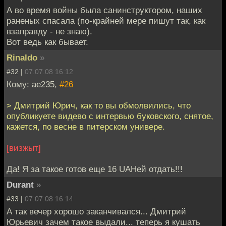
А во время войны была санинструктором, наших
раненых спасала (по-крайней мере пишут так, как
взаправду - не знаю).
Вот ведь как бывает.
Rinaldo
»
#32 |
07.07.08 16:12
Кому: ae235,
#26
> Дмитрий Юрич, как то вы обмолвились, что
опубликуете видево с интервью буковского, снятое,
кажется, по весне в питерском универе.
[визжыт]
Да! Я за такое готов еще 16 UAHей отдать!!!
Durant
»
#33 |
07.07.08 16:14
А так вечер хорошо заканчивался... Дмитрий
Юрьевич зачем такое выдали... теперь я кушать