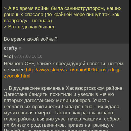
> А во время войны была санинструктором, наших
раненых спасала (по-крайней мере пишут так, как
взаправду - не знаю).
> Вот ведь как бывает.
Во время какой войны?
crafty
»
#42 |
07.07.08 16:18
Немного OFF, ближе к предыдущей новости, но тем
не менее
http://www.sknews.ru/main/9096-poslednijj-
zvonok.html
…В дудаевские времена в Хасавюртовском районе
Дагестана бандиты похитили и увезли в Чечню
пятерых дагестанских милиционеров. Участь
несчастных практически была решена – их ждала
мучительная смерть. Так вот, как рассказывают,
глава района, выявив участников «акции», собрал
их близких родственников, привез на границу с
Чечней и, выстроив в одну длинную шеренгу,