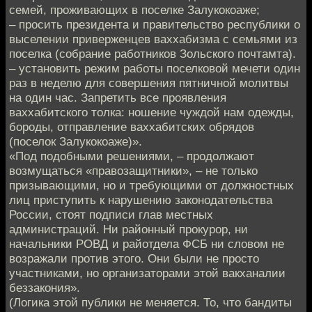
семей, проживающих в поселке Залукокоаже;
– просить президента и правительство республики о
выселении приверженцев ваххабизма с семьями из
поселка (собрание работников Зольского почтамта).
– установить режим работы поселковой мечети один
раз в неделю для совершения пятничной молитвы
на один час. Запретить все проявления
ваххабитского толка: ношение чуждой нам одежды,
бороды, отправление ваххабитских обрядов
(поселок Залукокоаже)».
«Под подобными решениями, – продолжают
возмущаться «правозащитники», – не только
призывающими, но и требующими от должностных
лиц приступить к нарушению законодательства
России, стоят подписи глав местных
администраций. Ни районный прокурор, ни
начальники РОВД и райотдела ФСБ ни словом не
возражали против этого. Они были не просто
участниками, но организаторами этой вакханалии
беззакония».
(Логика этой публики не меняется. То, что бандиты