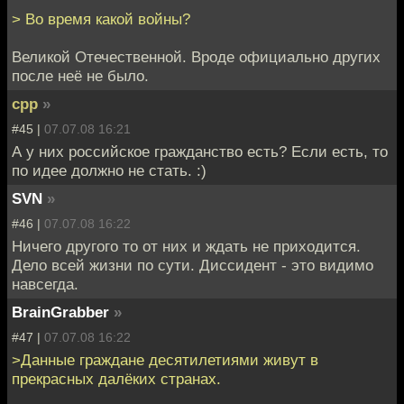
> Во время какой войны?
Великой Отечественной. Вроде официально других
после неё не было.
cpp
»
#45 |
07.07.08 16:21
А у них российское гражданство есть? Если есть, то
по идее должно не стать. :)
SVN
»
#46 |
07.07.08 16:22
Ничего другого то от них и ждать не приходится.
Дело всей жизни по сути. Диссидент - это видимо
навсегда.
BrainGrabber
»
#47 |
07.07.08 16:22
>Данные граждане десятилетиями живут в
прекрасных далёких странах.