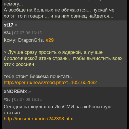
немогу...
А вообще на больных не обижаются... пускай че
хотят то и говарят... и на них свинец найдется...
st17
»
#34 |
07.07.08 16:15
Кому: DragonGris,
#29
> Лучше сразу просить о ядерной, а лучше
биологической атаке страны, чтобы вычистить всех
этих россиян
тебе стоит Беркема почитать.
http://oper.ru/news/read.php?t=1051602882
xNOREMx
»
#35 |
07.07.08 16:15
Сегодня наткнулся на ИноСМИ на любопытную
статью:
http://inosmi.ru/print/242398.html