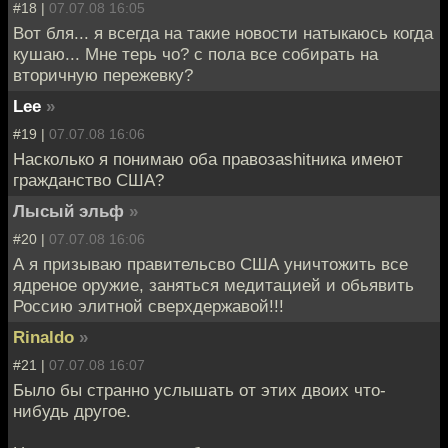
#18 |
07.07.08 16:05
Вот бля... я всегда на такие новости натыкаюсь когда
кушаю... Мне терь чо? с пола все собирать на
вторичную пережевку?
Lee
»
#19 |
07.07.08 16:06
Насколько я понимаю оба правозаshitника имеют
гражданство США?
Лысый эльф
»
#20 |
07.07.08 16:06
А я призываю правительсво США уничтожить все
ядреное оружие, заняться медитацией и обьявить
Россию элитной сверхдержавой!!!
Rinaldo
»
#21 |
07.07.08 16:07
Было бы странно услышать от этих двоих что-
нибудь другое.