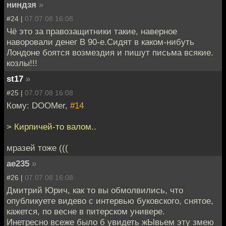
ниндзя
»
#24 |
07.07.08 16:08
Чё это за правозащитники такие, наверное
наворовали денег В 90-е.Сидят в каком-нибуть
Лондоне боятся возмездия и пишут письма всякие.
козлы!!!
st17
»
#25 |
07.07.08 16:08
Кому: DOOMer,
#14
> Кирпичей-то валом..
мразей тоже (((
ae235
»
#26 |
07.07.08 16:08
Дмитрий Юрич, как то вы обмолвились, что
опубликуете видево с интервью буковского, снятое,
кажется, по весне в питерском универе.
Инетресно всеже было б увидеть жЫвьем эту змею