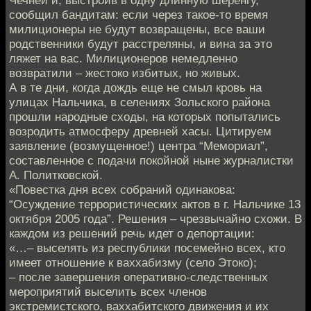
сообщил бандитам: если через такое-то время
милиционеры не будут возвращены, все ваши
родственники будут расстреляны, и вина за это
ляжет на вас. Милиционеров немедленно
возвратили – жестоко избитых, но живых.
А в те дни, когда дождь еще не смыл кровь на
улицах Нальчика, в селениях Зольского района
прошли народные сходы, на которых попытались
возродить атмосферу древней хасы. Цитируем
заявление (возмущенное!) центра “Мемориал”,
составленное с подачи покойной ныне журналистки
А. Политковской.
«Повестка дня всех собраний одинакова:
“Осуждение террористических актов в г. Нальчике 13
октября 2005 года”. Решения – чрезвычайно схожи. В
каждом из решений речь идет о депортации:
«…– выселять из республики посемейно всех, кто
имеет отношение к ваххабизму (село Этоко);
– после завершения оперативно-следственных
мероприятий выселить всех членов
экстремистского, ваххабитского движения и их