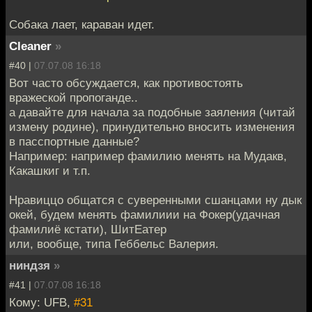
Собака лает, караван идет.
Cleaner
»
#40 |
07.07.08 16:18
Вот часто обсуждается, как противостоять
вражеской пропоганде..
а давайте для начала за подобные заяления (читай
измену родине), принудительно вносить изменения
в пасспортные данные?
Например: например фамилию менять на Мудакв,
Какашкиг и т.п.
Нравиццо общатся с суверенными сшанцами ну дык
окей, будем менять фамилиии на Фокер(удачная
фамилиё кстати), ШитЕатер
или, вообще, типа Геббельс Валерия.
ниндзя
»
#41 |
07.07.08 16:18
Кому: UFB,
#31