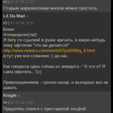
#2 |
07.07.08 15:57
Старым маразматикам многое можно простить.
LX Da Mad
»
#3 |
07.07.08 15:57
Блин!
Атпиридили(тм)!
Я бегу со сцылкой в руках кричать, в какую-нибудь
тему офтопом "что же делается!"
http://www.newsru.com/world/07jul2008/g_8.html
а тут уже все схвачено :( до нас.
Как говорила одна собака из анекдота - "А что я? Я
сама офигела..."(с)
Правозащечников - срочно нахер, и въездных виз не
давать.
Knight
»
#4 |
07.07.08 15:57
Предатель спелся с престарелой эльфой.