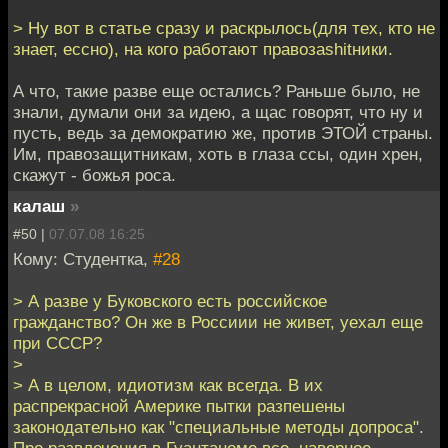
> Ну вот в статье сразу и раскрылось(для тех, кто не
знает, ессно), на кого работают правозаshitники.
А что, такие разве еще остались? Раньше было, не
знали, думали они за идею, а щас говорят, что ну и
пусть, ведь за демократию же, против ЭТОЙ страны.
Им, правозащитникам, хоть в глаза ссы, один хрен,
скажут - божья роса.
калаш
»
#50 |
07.07.08 16:25
Кому: Студентка,
#28
> А разве у Буковского есть российское
гражданство? Он же в Россиии не живет, уехал еще
при СССР?
>
> А в целом, идиотизм как всегда. В их
распрекрасной Америке пытки разпешены
законодательно как "специальные методы допроса".