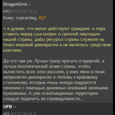
DragonGris
»
#30 |
07.07.08 16:11
Кому: sopran4eg,
#17
> я думаю, что мелко действуют граждане. и пора
ставить перед сша вопрос о срочной оккупации
нашей страны. дабы ресурсы страны служили на
благо мировой демократии а не являлись средством
шантажа.
Да что там уж. Лучше сразу просить о ядерной, а
лучше биологической атаке страны, чтобы
вычистить всех этих россиян, у коих явно в генах
непринятие демократии и любовь к кровавому
сталинизму, которые лишь иногда поддаются
лечению с помощью денежных вливаний зелеными
бумажками. А уже освобожденные территории
следует поделить по справедливости...
UFB
»
#31 |
07.07.08 16:11