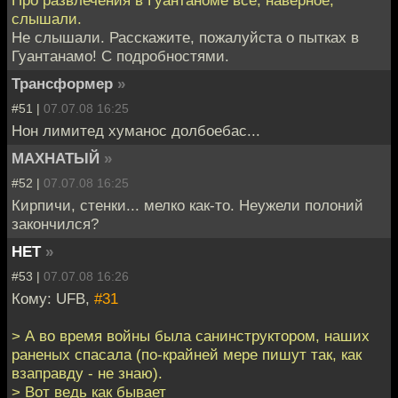
Про развлечения в Гуантаноме все, наверное,
слышали.
Не слышали. Расскажите, пожалуйста о пытках в
Гуантанамо! С подробностями.
Трансформер
»
#51 |
07.07.08 16:25
Нон лимитед хуманос долбоебас...
МАХНАТЫЙ
»
#52 |
07.07.08 16:25
Кирпичи, стенки... мелко как-то. Неужели полоний
закончился?
НЕТ
»
#53 |
07.07.08 16:26
Кому: UFB,
#31
> А во время войны была санинструктором, наших
раненых спасала (по-крайней мере пишут так, как
взаправду - не знаю).
> Вот ведь как бывает