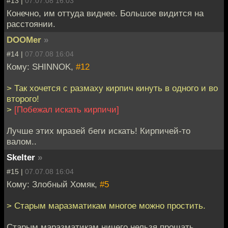
#13 |
07.07.08 16:03
Конечно, им оттуда виднее. Большое видится на
расстоянии.
DOOMer
»
#14 |
07.07.08 16:04
Кому: SHINNOK,
#12
> Так хочется с размаху кирпич кинуть в одного и во
второго!
>
[Побежал искать кирпичи]
Лучше этих мразей беги искать! Кирпичей-то
валом..
Skelter
»
#15 |
07.07.08 16:04
Кому: Злобный Хомяк,
#5
> Старым маразматикам многое можно простить.
Старым маразматикам ничего нельзя прощать.