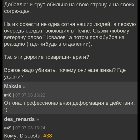
Добавлю: и срут обильно на свою страну и на своих
сограждан.
На их совести не одна сотня наших людей, в первую
очередь солдат, воюющих в Чечне. Скажи любому
ветерану слово "Ковалев" а потом полюбуйся на
реакцию ( где-нибудь в отдалении).
Т.е. эти дорогие товарищи- враги?
Врагов надо убивать. почему они еще живы? Где
удавки?
Maksle
»
#48 |
07.07.08 16:22
От она, профессиональная деформация в действии.
:)
des_renards
»
#49 |
07.07.08 16:24
Кому: Discostu,
#38