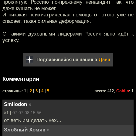
проклятую Россию по-прежнему ненавидит так, что
даже кушать не может.
И никакая психиатрическая помощь от этого уже не
спасает, такая сильная деформация.
С такими духовными лидерами Россия явно идёт к
успеху.
Подписывайся на канал в
Дзен
Комментарии
cтраницы: 1 |
2
|
3
|
4
|
5
всего: 412,
Goblin
: 1
Smilodon
»
#1 |
07.07.08 15:56
от веть им делать нех...
Злобный Хомяк
»