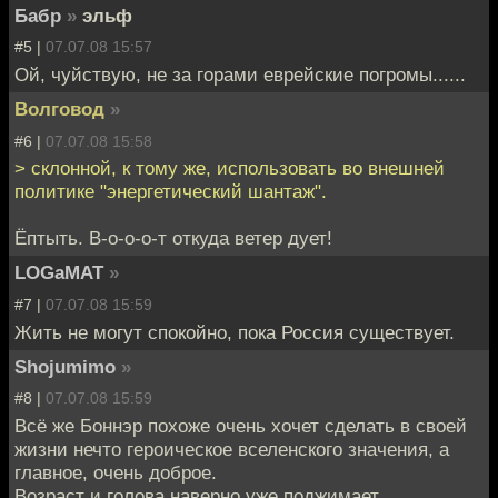
Бабр
»
эльф
#5 |
07.07.08 15:57
Ой, чуйствую, не за горами еврейские погромы......
Волговод
»
#6 |
07.07.08 15:58
> склонной, к тому же, использовать во внешней
политике "энергетический шантаж".
Ёптыть. В-о-о-о-т откуда ветер дует!
LOGaMAT
»
#7 |
07.07.08 15:59
Жить не могут спокойно, пока Россия существует.
Shojumimo
»
#8 |
07.07.08 15:59
Всё же Боннэр похоже очень хочет сделать в своей
жизни нечто героическое вселенского значения, а
главное, очень доброе.
Возраст и голова наверно уже поджимает.