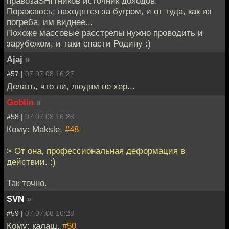
правозаSHITников источник доходов.
Поражаюсь; находятся за бугром, и от туда, как из
погреба, им виднее...
Похоже массовые расстрелы нужно проводить и
зарубежом, и таки спасти Родину :)
Ajaj
»
#57 |
07.07.08 16:27
Делать, что ли, людям не хер...
Goblin
»
#58 |
07.07.08 16:28
Кому: Maksle,
#48
> От она, профессиональная деформация в
действии. :)
Так точно.
SVN
»
#59 |
07.07.08 16:28
Кому: калаш,
#50