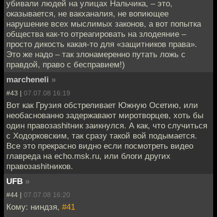
убивали людей на улицах Нальчика, – это,
оказывается, не вакханалия, не вопиющее
нарушение всех мыслимых законов, а вот попытка
общества как-то отреагировать на злодеяние –
просто дикость какая-то для «защитников права».
Это же надо – так злонамеренно путать ложь с
правдой, право с бесправием!)
marcheneli
»
#43 |
07.07.08 16:19
Вот как Грузия обстреливает Южную Осетию, или
необаснованно задержавают миротворцев, хоть бы
один правозаshitник заикнулся. А как, что случиться
с Ходорковским, так сразу такой вой подымается.
Все это прекрасно видно если посмотреть видео
главреда на echo.msk.ru, или блоги других
правозаshitников.
UFB
»
#44 |
07.07.08 16:20
Кому: ниндзя,
#41