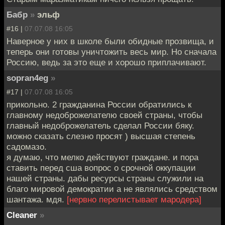
Бабр
»
эльф
#16 |
07.07.08 16:05
Наверное у них в школе были обидные прозвища, и
теперь они готовы уничтожить весь мир. Но сначала
Россию, ведь за это еще и хорошо приплачивают.
sopran4eg
»
#17 |
07.07.08 16:05
прикольно. 2 гражданина России обратились к
главному недоброжелателю своей страны, чтобы
главный недоброжелатель сделал России бяку.
можно сказать слезно просят ) высшая степень
садомазо.
я думаю, что мелко действуют граждане. и пора
ставить перед сша вопрос о срочной оккупации
нашей страны. дабы ресурсы страны служили на
благо мировой демократии а не являлись средством
шантажа. мдя.
[нервно перелистывает мародера]
Cleaner
»