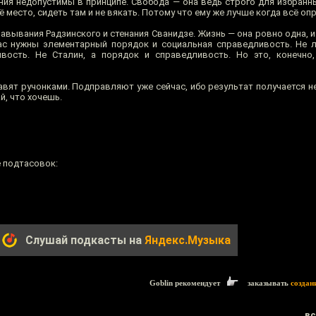
ения недопустимы в принципе. Свобода — она ведь строго для избранн
 место, сидеть там и не вякать. Потому что ему же лучше когда всё опр
завывания Радзинского и стенания Сванидзе. Жизнь — она ровно одна, и 
час нужны элементарный порядок и социальная справедливость. Не 
вость. Не Сталин, а порядок и справедливость. Но это, конечно
равят ручонками. Подправляют уже сейчас, ибо результат получается 
й, что хочешь.
 подтасовок:
Слушай подкасты на
Яндекс.Музыка
Goblin рекомендует
заказывать
создан
вс