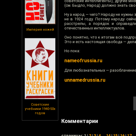
советские интеллигенты), другие мн
(см. Быдло, Народ) должно знать своё
Ну а народ — чего? Народу не нужны 
не в 1924 году. Потому народу сей
расстрелы, а порядок и справедли
отечественных интеллектуалов.
Империя ножей
Оно понятно, что к итогам всё подп
Это и есть настоящая свобода — дела
Но пока:
nameofrussia.ru
Для любознательных — разоблачение
unnamedrussia.ru
Советские
учебники 1940-50х
годов
Комментарии
cтраницы: 1 |
2
|
3
|
4
...
14
|
15
|
16
|
17