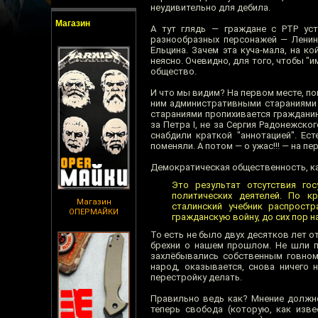
неудивительно для дебила.
Магазин
А тут глядь — граждане с РТР уст
разнообразных персонажей — Ленина
Ельцина. Зачем эта куча-мала, на к
неясно. Очевидно, для того, чтобы "
общество.
И что мы видим? На первом месте, по
ним административными стараниями 
стараниями пропихивается граждани
за Петра I, не за Сергия Радонежско
снабдили краткой "аннотацией". Ес
поменяли. А потом — о ужас!!! — на п
Демократическая общественность, к
Это результат отсутствия го
политических деятелей. По к
Магазин
сталинский учебник распрост
ОПЕРМАЙКИ
гражданскую войну, до сих пор н
То есть не было двух десятков лет 
брехни о нашем прошлом. Не шли по
захлёбывались собственным говном
народ, оказывается, снова ничего н
перестройку делать.
Правильно ведь как? Мнение должно
теперь свобода (которую, как изв