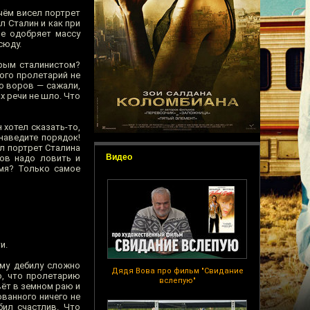
ичём висел портрет
л Сталин и как при
не одобряет массу
сюду.
рым сталинистом?
ого пролетарий не
о воров — сажали,
х речи не шло. Что
 хотел сказать-то,
наведите порядок!
ал портрет Сталина
Видео
ков надо ловить и
емя? Только самое
и.
ему дебилу сложно
Дядя Вова про фильм "Свидание
То, что пролетарию
вслепую"
вёт в земном раю и
ованного ничего не
бил счастлив. Что