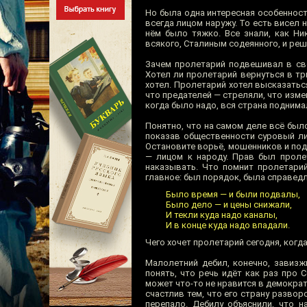
Но была одна интересная особенност
всегда лицом наружу. То есть висел 
нём было тяжко. Все знали, как Ни
всякого, Сталиным содеянного, и ре
Зачем пролетарий подвешивал в св
Хотел ли пролетарий вернуться в тр
хотел. Пролетарий хотел высказатьс
что предателей — стреляли, что изме
когда было надо, вся страна поднима
Понятно, что на самом деле всё было
показав общественности суровый ли
Остановите ворьё, мошенников и под
— лицом к народу. Прав был пролет
наказывать. Что помнит пролетари
главное: был порядок, была справедл
Было время — и были подвалы,
Было дело — и цены снижали,
И текли куда надо каналы,
И в конце куда надо впадали.
Чего хочет пролетарий сегодня, когд
Малолетний дебил, конечно, завизж
понять, что речь идёт как раз про 
может что-то не нравится в демократ
счастлив тем, что его страну развор
перепало. Дебилу объяснили, что 