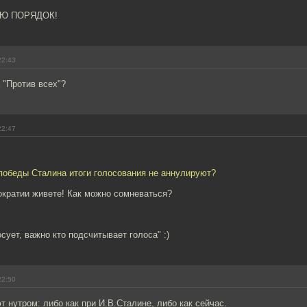
АЮ ПОРЯДОК!
22:43
 "Против всех"?
22:47
 победы Сталина итоги голосования не аннулируют?
ократии живете! Как можно сомневаться?
сует, важно кто подсчитывает голоса" :)
22:50
 нутром: либо как при И.В.Сталине, либо как сейчас.