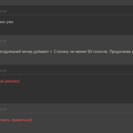
22:37
вно уже.
22:37
егодняшний вечер добавил т. Сталину не менее 50 голосов. Продолжаю 
22:37
ий рейтинг]
22:37
овать правильно]