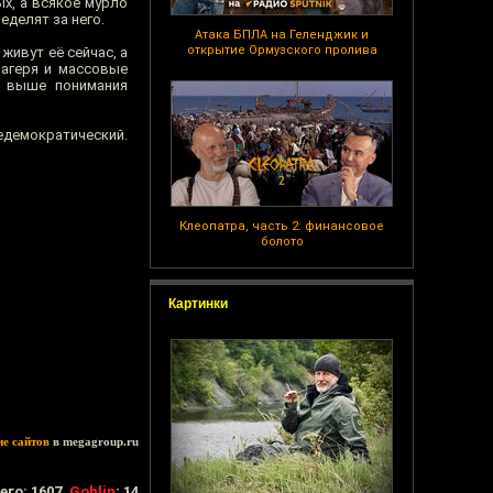
ых, а всякое мурло
еделят за него.
Атака БПЛА на Геленджик и
открытие Ормузского пролива
живут её сейчас, а
лагеря и массовые
, выше понимания
недемократический.
Клеопатра, часть 2: финансовое
болото
Картинки
ие сайтов
в megagroup.ru
его: 1607,
Goblin
: 14