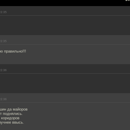
22:35
22:35
ю правильно!!!
22:36
22:36
шин да майоров
т поднялись.
х коридоров
ручнее ввысь.