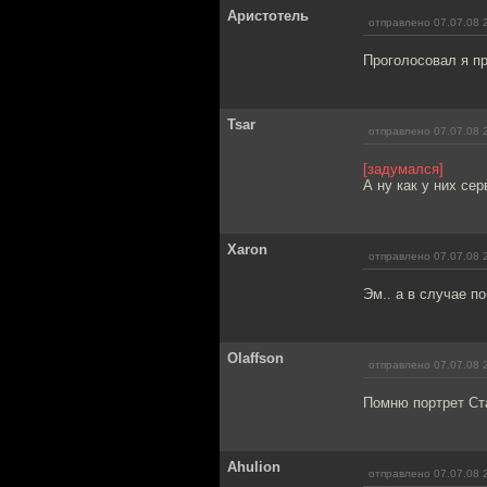
Аристотель
отправлено 07.07.08 
Проголосовал я пр
Tsar
отправлено 07.07.08 
[задумался]
А ну как у них се
Xaron
отправлено 07.07.08 
Эм.. а в случае п
Olaffson
отправлено 07.07.08 
Помню портрет Ста
Ahulion
отправлено 07.07.08 