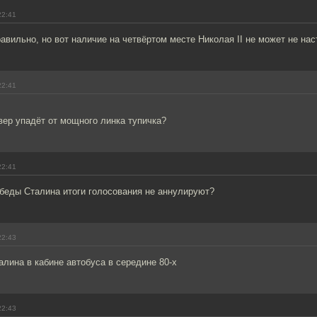
22:41
авильно, но вот наличие на четвёртом месте Николая II не может не на
22:41
рвер упадёт от мощного линка тупичка?
22:41
обеды Сталина итоги голосования не аннулируют?
22:43
лина в кабине автобуса в середине 80-х
22:43