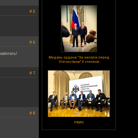
# 5
# 6
работать!
Медаль ордена "За заслуги перед
Отечеством" II степени
# 7
# 8
РВИО