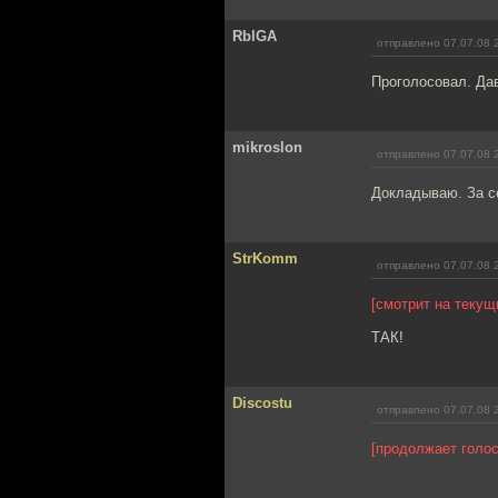
RblGA
отправлено 07.07.08 
Проголосовал. Да
mikroslon
отправлено 07.07.08 
Докладываю. За с
StrKomm
отправлено 07.07.08 
[смотрит на текущ
ТАК!
Discostu
отправлено 07.07.08 
[продолжает голос