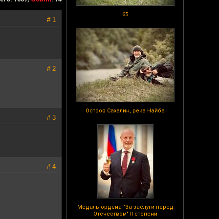
65
# 1
# 2
Остров Сахалин, река Найба
# 3
# 4
Медаль ордена "За заслуги перед
Отечеством" II степени