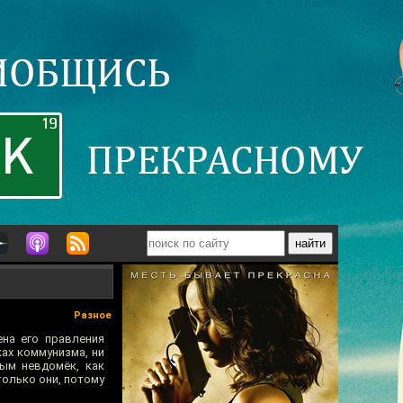
Разное
ена его правления
ках коммунизма, ни
лым невдомёк, как
олько они, потому