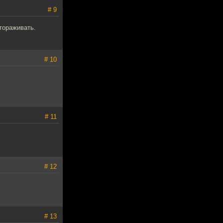
# 9
стораживать.
# 10
# 11
# 12
# 13