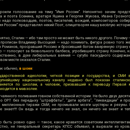
роили голосование на тему "Имя России". Непонятно зачем предс
 и поэта Есенина, вратаря Яшина и Георгия Жукова, Ивана Грозного
ой надо полководцев, поэтов, писателей, вождей, композиторов собир
имя России" представлял некий Поэт, олицетворяя нашу весёлую истор
нятно, Сталин — ибо там просто не может быть никого другого. Почему 
прописан Владимир Высоцкий — надо понимать, фигура ровно того же
н Романов, просравший Россию и бросивший богом вверенную страну н
го — голосуют за безвольного балбеса, угробившего страну. Конечно,
тественно, в духе либеральных веяний — сугубо паскудного содержа
ервом месте оказался Сталин.
ак обычно,
в шоке
:
сударственной идеологии, четкой позиции и государства, и СМИ 
рупнейшему национальному каналу недавно был показан сталинск
раняется по школам, а человек, призвавший к переводу Первой
аходится в мавзолее.
отчаянного поливания говном собственной истории. Не было двух деся
 ОРТ без передыху "штрафбаты", "дети арбата", "ликвидации" и про
 миллионные тиражи СМИ, не промывали мозги шустеры и резуны. 
е знает!!! Он ведь и тогда ничего не знал, он ничего не знает и те
 быть ровно одно — такое, какое нравится советским интеллигентам
естно, не генеральный секретарь КПСС объявил, а вырвали из кро