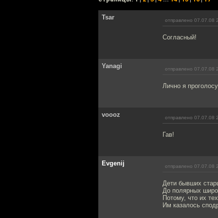
Tsar
отправлено 07.07.08 
Согласный!
Yanagi
отправлено 07.07.08 
Лично я проголосу
voooz
отправлено 07.07.08 
Гав!
Evgenij
отправлено 07.07.08 
Дети бывших стар
До полярных широ
Потому, что их те
Им казалось спод