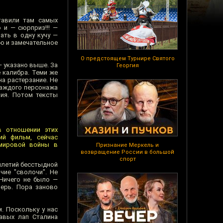
тавили там самых
 и — сюрприз!!! —
ать в одну кучу —
ию и замечательное
О предстоящем Турнире Святого
— указано выше. За
Георгия
 калибра. Теми же
а растерзание. Не
 каждого персонажа
ния. Потом тексты
в отношении этих
ий фильм, сейчас
 мировой войны в
Признание Меркель и
возвращение России в большой
спорт
тилетий бесстыдной
чие "сволочи". Не
Ничего не было —
перь. Пора заново
. Поскольку у нас
вавых лап Сталина