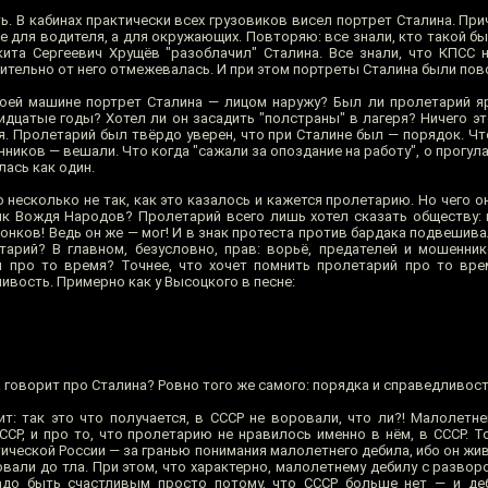
ь. В кабинах практически всех грузовиков висел портрет Сталина. Пр
не для водителя, а для окружающих. Повторяю: все знали, кто такой бы
кита Сергеевич Хрущёв "разоблачил" Сталина. Все знали, что КПСС 
шительно от него отмежевалась. И при этом портреты Сталина были пов
оей машине портрет Сталина — лицом наружу? Был ли пролетарий я
идцатые годы? Хотел ли он засадить "полстраны" в лагеря? Ничего эт
я. Пролетарий был твёрдо уверен, что при Сталине был — порядок. Чт
нников — вешали. Что когда "сажали за опоздание на работу", о прогула
лась как один.
 несколько не так, как это казалось и кажется пролетарию. Но чего он
к Вождя Народов? Пролетарий всего лишь хотел сказать обществу: 
онков! Ведь он же — мог! И в знак протеста против бардака подвешив
арий? В главном, безусловно, прав: ворьё, предателей и мошенни
й про то время? Точнее, что хочет помнить пролетарий про то вр
ивость. Примерно как у Высоцкого в песне:
а говорит про Сталина? Ровно того же самого: порядка и справедливост
ит: так это что получается, в СССР не воровали, что ли?! Малолетн
СССР, и про то, что пролетарию не нравилось именно в нём, в СССР. 
ической России — за гранью понимания малолетнего дебила, ибо он жи
овали до тла. При этом, что характерно, малолетнему дебилу с развор
надо быть счастливым просто потому, что СССР больше нет — и де