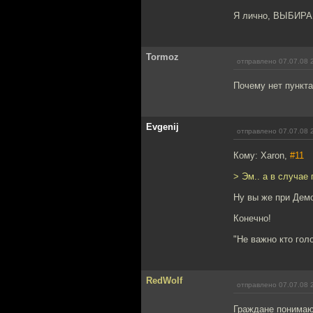
Я лично, ВЫБИР
Tormoz
отправлено 07.07.08 
Почему нет пункта
Evgenij
отправлено 07.07.08 
Кому: Xaron,
#11
> Эм.. а в случае
Ну вы же при Дем
Конечно!
"Не важно кто голо
RedWolf
отправлено 07.07.08 
Граждане понимают