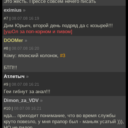
Это жесть. Прессе совсем нечего писать
eximius
»
#7 |
08.07.08 16:19
Дим Юрьич, второй день подряд да с козырей!!!
[ушОл за поп-корном и пивом]
DOOMer
»
#8 |
08.07.08 16:20
Кому: японский колонок,
#3
БТП!!!
Атлетыч
»
#9 |
08.07.08 16:21
Геи гибнут за анал!!!
Dimon_za_VDV
»
#10 |
08.07.08 16:21
нда... приходит понимание, что во время службы
круто повезло, у мня прапор был - маньяк усатый ))),
НО не пидор...