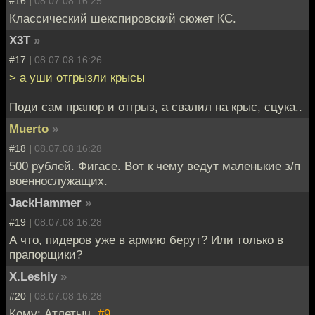
#16 |
08.07.08 16:25
Классический шекспировский сюжет КС.
X3T
»
#17 |
08.07.08 16:26
> а уши отгрызли крысы
Поди сам прапор и отгрыз, а свалил на крыс, сцука..
Muerto
»
#18 |
08.07.08 16:28
500 рублей. Фигасе. Вот к чему ведут маленькие з/п
военнослужащих.
JackHammer
»
#19 |
08.07.08 16:28
А что, пидеров уже в армию берут? Или только в
прапорщики?
X.Leshiy
»
#20 |
08.07.08 16:28
Кому: Атлетыч,
#9