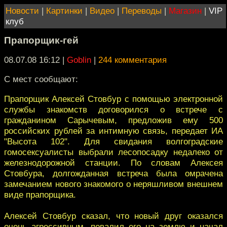
Новости
|
Картинки
|
Видео
|
Переводы
|
Магазин
|
VIP
клуб
Прапорщик-гей
08.07.08 16:12
|
Goblin
|
244 комментария
С мест сообщают:
Прапорщик Алексей Стовбур с помощью электронной
службы знакомств договорился о встрече с
гражданином Сарычевым, предложив ему 500
российских рублей за интимную связь, передает ИА
"Высота 102". Для свидания волгоградские
гомосексуалисты выбрали лесопосадку недалеко от
железнодорожной станции. По словам Алексея
Стовбура, долгожданная встреча была омрачена
замечанием нового знакомого о неряшливом внешнем
виде прапорщика.
Алексей Стовбур сказал, что новый друг оказался
очень агрессивным, повалил его на землю и начал