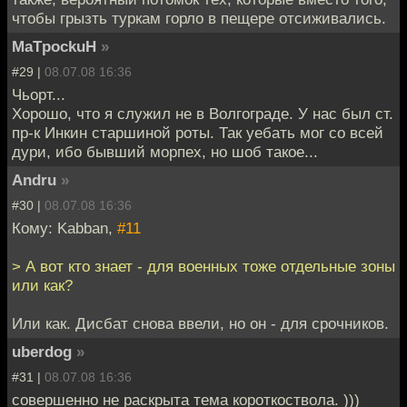
чтобы грызть туркам горло в пещере отсиживались.
MaTpockuH
»
#29 |
08.07.08 16:36
Чьорт...
Хорошо, что я служил не в Волгограде. У нас был ст.
пр-к Инкин старшиной роты. Так уебать мог со всей
дури, ибо бывший морпех, но шоб такое...
Andru
»
#30 |
08.07.08 16:36
Кому: Kabban,
#11
> А вот кто знает - для военных тоже отдельные зоны
или как?
Или как. Дисбат снова ввели, но он - для срочников.
uberdog
»
#31 |
08.07.08 16:36
совершенно не раскрыта тема короткоствола. )))