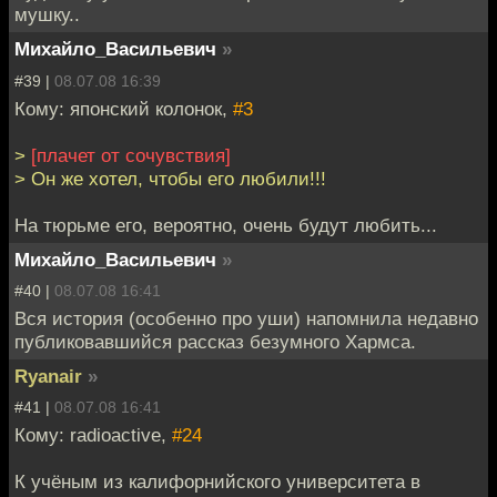
мушку..
Михайло_Васильевич
»
#39 |
08.07.08 16:39
Кому: японский колонок,
#3
>
[плачет от сочувствия]
> Он же хотел, чтобы его любили!!!
На тюрьме его, вероятно, очень будут любить...
Михайло_Васильевич
»
#40 |
08.07.08 16:41
Вся история (особенно про уши) напомнила недавно
публиковавшийся рассказ безумного Хармса.
Ryanair
»
#41 |
08.07.08 16:41
Кому: radioactive,
#24
К учёным из калифорнийского университета в