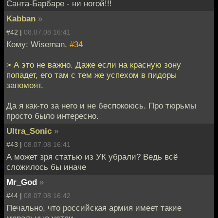
Санта-Барбаре - ни ногой!!!
Kabban
»
#42 |
08.07.08 16:41
Кому: Wiseman,
#34
> А это не важно. Даже если на красную зону
попадет, его там с тем же успехом в пидоры
запомоят.
Да я как-то за него и не беспокоюсь. Про тюрьмы
просто было интересно.
Ultra_Sonic
»
#43 |
08.07.08 16:41
А может зря статью из УК убрали? Ведь всё
сложилось бы иначе
Mr_God
»
#44 |
08.07.08 16:42
Печально, что российская армия имеет такие
моральные устои...