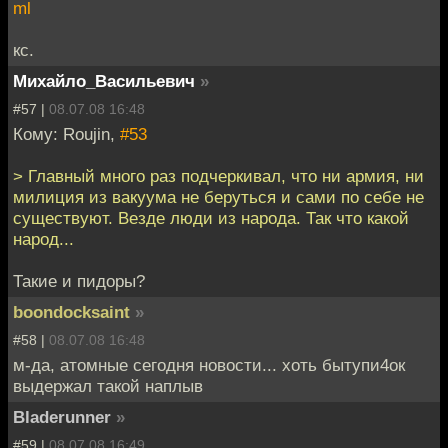
ml
кс.
Михайло_Васильевич
»
#57 |
08.07.08 16:48
Кому: Roujin,
#53
> Главный много раз подчеркивал, что ни армия, ни
милиция из вакуума не беруться и сами по себе не
существуют. Везде люди из народа. Так что какой
народ...
Такие и пидоры?
boondocksaint
»
#58 |
08.07.08 16:48
м-да, атомные сегодня новости... хоть бытупи4ок
выдержал такой наплыв
Bladerunner
»
#59 |
08.07.08 16:49