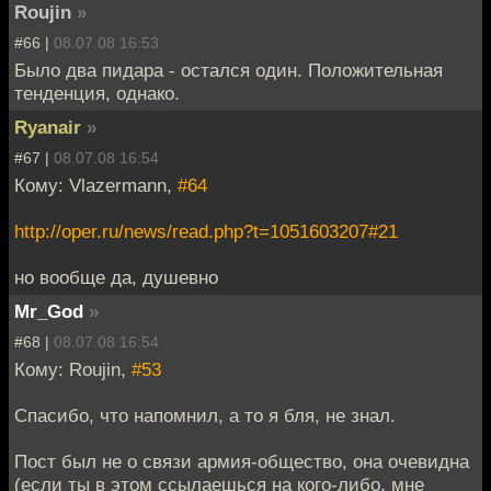
Roujin
»
#66 |
08.07.08 16:53
Было два пидара - остался один. Положительная
тенденция, однако.
Ryanair
»
#67 |
08.07.08 16:54
Кому: Vlazermann,
#64
http://oper.ru/news/read.php?t=1051603207#21
но вообще да, душевно
Mr_God
»
#68 |
08.07.08 16:54
Кому: Roujin,
#53
Cпасибо, что напомнил, а то я бля, не знал.
Пост был не о связи армия-общество, она очевидна
(если ты в этом ссылаешься на кого-либо, мне