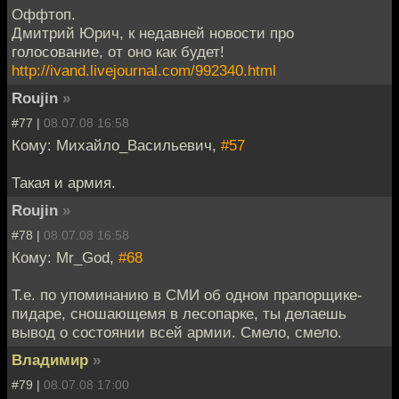
Оффтоп.
Дмитрий Юрич, к недавней новости про
голосование, от оно как будет!
http://ivand.livejournal.com/992340.html
Roujin
»
#77 |
08.07.08 16:58
Кому: Михайло_Васильевич,
#57
Такая и армия.
Roujin
»
#78 |
08.07.08 16:58
Кому: Mr_God,
#68
Т.е. по упоминанию в СМИ об одном прапорщике-
пидаре, сношающемя в лесопарке, ты делаешь
вывод о состоянии всей армии. Смело, смело.
Владимир
»
#79 |
08.07.08 17:00