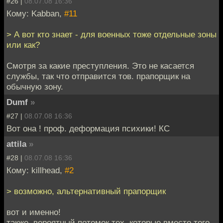
#26 |
08.07.08 16:36
Кому: Kabban,
#11
> А вот кто знает - для военных тоже отдельные зоны
или как?
Смотря за какие преступления. Это не касается
службы, так что отправится тов. прапорщик на
обычную зону.
Dumf
»
#27 |
08.07.08 16:36
Вот она ! проф. деформация психики! КС
attila
»
#28 |
08.07.08 16:36
Кому: killhead,
#2
> возможно, альтернативный прапорщик
вот и именно!
также, вероятный потомок тех, которые вместо того,