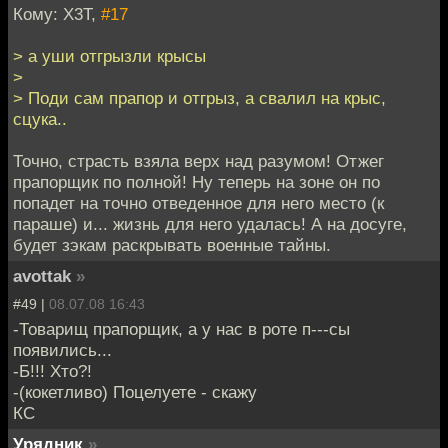
Кому: X3T,
#17
> а уши отгрызли крысы
>
> Поди сам прапор и отгрыз, а свалил на крыс,
сцука..
Точно, страсть взяла верх над разумом! Отжег
прапорщик по полной! Ну теперь на зоне он по
попадет на точно отведенное для него место (к
параше) и... жизнь для него удалась! А на досуге,
будет зэкам раскрывать военные тайны.
avottak
»
#49 |
08.07.08 16:43
-Товарищ прапорщик, а у нас в роте п---сы
появились...
-Б!!! Хто?!
-(кокетливо) Поцелуете - скажу
КС
Урядник
»