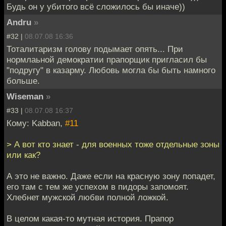
Будь он у убитого всё сложилось бы иначе))
Andru
»
#32 |
08.07.08 16:36
Тоталитаризм голову подымает опять... При
нормлаьной демократии прапорщик пригласил бы
"подругу" в казарму. Любовь могла бы быть намного
больше.
Wiseman
»
#33 |
08.07.08 16:37
Кому: Kabban,
#11
> А вот кто знает - для военных тоже отдельные зоны
или как?
А это не важно. Даже если на красную зону попадет,
его там с тем же успехом в пидоры запомоят.
Хлебнет мужской любви полной ложкой.
В целом какая-то мутная история. Прапор