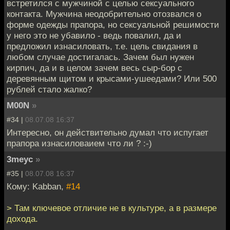
встретился с мужчиной с целью сексуального
контакта. Мужчина неодобрительно отозвался о
форме одежды прапора, но сексуальной решимости
у него это не убавило - ведь повалил, да и
предложил изнасиловать, т.е. цель свидания в
любом случае достигалась. Зачем был нужен
кирпич, да и в целом зачем весь сыр-бор с
деревянным щитом и крысами-ушеедами? Или 500
рублей стало жалко?
M00N
»
#34 |
08.07.08 16:37
Интересно, он действительно думал что испугает
прапора изнасиловаием что ли ? :-)
3meyc
»
#35 |
08.07.08 16:37
Кому: Kabban,
#14
> Там ключевое отличие не в культуре, а в размере
дохода.