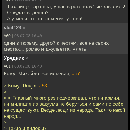
- Товарищ старшина, у нас в роте голубые завелись!
- Откуда сведения?
- А у меня кто-то косметичку спёр!
vlad123
»
#60 |
08.07.08 16:49
один в тюрьму, другой к чертям. все на своих
местах... ромео и джульетта, млять
Урядник
»
#61 |
08.07.08 16:49
Кому: Михайло_Васильевич,
#57
> Кому: Roujin,
#53
>
> > Главный много раз подчеркивал, что ни армия,
ни милиция из вакуума не беруться и сами по себе
не существуют. Везде люди из народа. Так что какой
народ...
>
> Такие и пидоры?