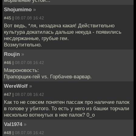
Shojumimo
»
#45 |
08.07.08 16:42
Вот ведь, *ля, незадача какая! Действительно
культура докатилась дальше некуда - появились
несдержанные, грубые геи.
Возмутительно.
Roujin
»
#46 |
08.07.08 16:42
Макроновость:
Прапорщик-гей vs. Горбачев-варвар.
WereWolf
»
#47 |
08.07.08 16:42
Как то не совсем понятен пассаж про наличие палок
в голове у убитого. То есть у него из башки торчали
несколько воткнутых в нее палок? 0_о
Val1974
»
#48 |
08.07.08 16:42