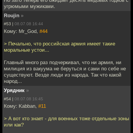
Но зато теперь его ожидает десять медовых годков с
угрюмыми мужиками.
Roujin
»
#53 |
08.07.08 16:44
Кому: Mr_God,
#44
> Печально, что российская армия имеет такие
моральные устои...
Главный много раз подчеркивал, что ни армия, ни
милиция из вакуума не беруться и сами по себе не
существуют. Везде люди из народа. Так что какой
народ...
Урядник
»
#54 |
08.07.08 16:45
Кому: Kabban,
#11
> А вот кто знает - для военных тоже отдельные зоны
или как?