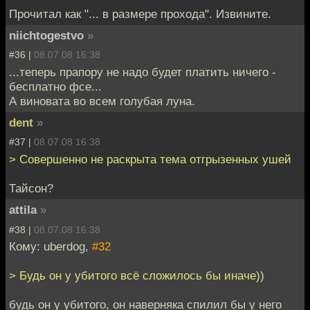
Прочитал как "... в размере прохода". Извините.
niichtogestvo
»
#36 |
08.07.08 16:38
...теперь прапору не надо будет платить ничего -
бесплатно фсе...
А виновата во всем голубая луна.
dent
»
#37 |
08.07.08 16:38
> Совершенно не раскрыта тема отгрызенных ушей
Тайсон?
attila
»
#38 |
08.07.08 16:38
Кому: uberdog,
#32
> Будь он у убитого всё сложилось бы иначе))
будь он у убитого, он наверняка спилил бы у него