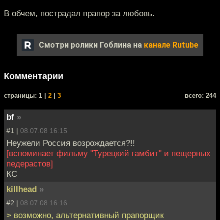
В обчем, пострадал прапор за любовь.
Смотри ролики Гоблина на
канале Rutube
Комментарии
cтраницы: 1 |
2
|
3
всего: 244
bf
»
#1 |
08.07.08 16:15
Неужели Россия возрождается?!!
[вспоминает фильму "Турецкий гамбит" и пещерных
педерастов]
КС
killhead
»
#2 |
08.07.08 16:16
> возможно, альтернативный прапорщик