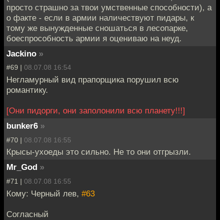
просто страшно за твои умственные способности), а
о факте - если в армии наличествуют пидары, к
тому же вынужденные сношаться в лесопарке,
боеспрособность армии я оцениваю на неуд.
Jackino
»
#69 |
08.07.08 16:54
Негламурный вид прапорщика порушил всю
романтику.
[Они пидорги, они заполонили всю планету!!!]
bunker6
»
#70 |
08.07.08 16:55
Крысы-ухоеды это сильно. Не то они отгрызли.
Mr_God
»
#71 |
08.07.08 16:55
Кому: Черный лев,
#63
Согласный