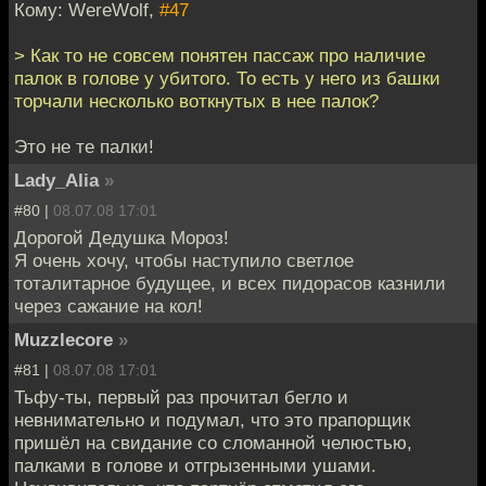
Кому: WereWolf,
#47
> Как то не совсем понятен пассаж про наличие
палок в голове у убитого. То есть у него из башки
торчали несколько воткнутых в нее палок?
Это не те палки!
Lady_Alia
»
#80 |
08.07.08 17:01
Дорогой Дедушка Мороз!
Я очень хочу, чтобы наступило светлое
тоталитарное будущее, и всех пидорасов казнили
через сажание на кол!
Muzzlecore
»
#81 |
08.07.08 17:01
Тьфу-ты, первый раз прочитал бегло и
невнимательно и подумал, что это прапорщик
пришёл на свидание со сломанной челюстью,
палками в голове и отгрызенными ушами.