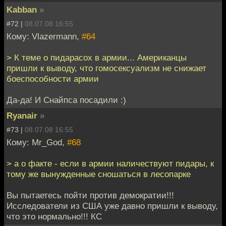
Kabban
»
#72 |
08.07.08 16:55
Кому: Vlazermann,
#64
> К теме о пидарасох в армии... Американцы
пришли к выводу, что гомосексуализм не снижает
боеспособности армии
Да-да! И Снайпса посадили :)
Ryanair
»
#73 |
08.07.08 16:55
Кому: Mr_God,
#68
> а о факте - если в армии наличествуют пидары, к
тому же вынужденные сношаться в лесопарке
Вы пытаетесь пойти против демократии!!!
Исследователи из США уже давно пришли к выводу,
что это нормально!!! КС