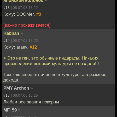
японский колонок
»
#13 |
08.07.08 16:22
Кому: DOOMer,
#8
[важно прохаживается]
Kabban
»
#14 |
08.07.08 16:23
Кому: araev,
#12
> Это не геи, это обычные пидарасы. Никаких
произведений высокой культуры не создали!!!
Там ключевое отличие не в культуре, а в размере
дохода.
PMY Archon
»
#15 |
08.07.08 16:25
Любви все звания покорны
MF_59
»