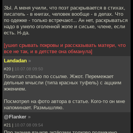
ЗЫ. А меня учили, что поэт раскрывается в стихах,
писатель - в книгах, человек вообще - в делах. Что
по одежке - только встречают... Ан нет, раскрываться
надо в умело оголенной жопе и сиське, члене, если
есть. Н-да.
[ушел срывать покровы и рассказывать матери, что
все не так, и в детстве она обманула]
Landadan
»
#20 |
10.07.08 09:50
Почитал статью по ссылке. Жжот. Перемежает
дельные мчысли (типа красных туфель) с аццким
жжением.
Посмотрел на фото автора в статье. Кого-то он мне
напоминает. Размышляю.
@Flanker
»
#21 |
10.07.08 09:54
Про знание языков актёрами толково подмечено.