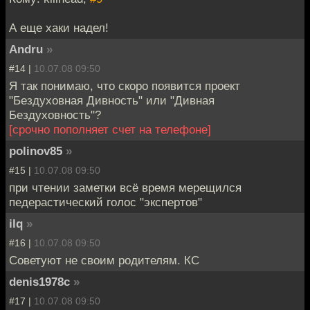
А еще хаки надел!
Andru
»
#14 |
10.07.08 09:50
Я так понимаю, что скоро появится проект
"Бездуховная Дивность" или "Дивная
Бездуховность"?
[срочно пополняет счет на телефоне]
polinov85
»
#15 |
10.07.08 09:50
при чтении заметки всё время мерещился
педерастический голос "экспертов"
ilq
»
#16 |
10.07.08 09:50
Советуют не своим родителям. КС
denis1978c
»
#17 |
10.07.08 09:50