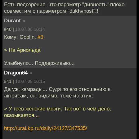
Есть подозрение, что параметр "дивность" плохо
совместим с параметром "dukhvnost"!!!
Durant
»
#40 |
10.07.08 10:14
Кому: Goblin,
#3
> На Арнольда
Улыбнуло... Поддерживыю...
Dragon64
»
#41 |
10.07.08 10:15
Да уж, камрады... Судя по его отношению к
актрисам, он, видимо, тоже из этих:
> У геев женские мозги. Так вот в чем дело,
оказывается...
http://ural.kp.ru/daily/24127/347535/