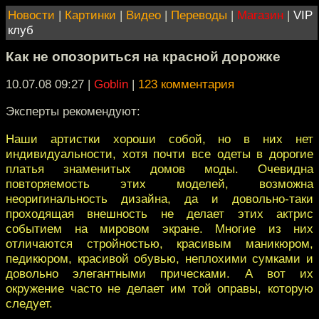
Новости
|
Картинки
|
Видео
|
Переводы
|
Магазин
|
VIP
клуб
Как не опозориться на красной дорожке
10.07.08 09:27
|
Goblin
|
123 комментария
Эксперты рекомендуют:
Наши артистки хороши собой, но в них нет
индивидуальности, хотя почти все одеты в дорогие
платья знаменитых домов моды. Очевидна
повторяемость этих моделей, возможна
неоригинальность дизайна, да и довольно-таки
проходящая внешность не делает этих актрис
событием на мировом экране. Многие из них
отличаются стройностью, красивым маникюром,
педикюром, красивой обувью, неплохими сумками и
довольно элегантными прическами. А вот их
окружение часто не делает им той оправы, которую
следует.