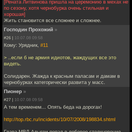
[Рената Литвинова пришла на церемонию в мехах не
по сезону, хотя чернобурка очень стильная и
хорошая]
Жить становится все сложнее и сложнее.
Господин Прохожий
»
#26 |
10.07.08 09:58
Кому: Урядник,
#11
> ..если б не армия идиотов, жаждущих все это
видеть.
Солидарен. Жажда к красным паласам и дамам в
чернобурках категорически развита у масс.
Пионер
»
#27 |
10.07.08 09:58
А тем временем... Опять беда на дорогах!
http://top.rbc.ru/incidents/10/07/2008/198834.shtml
Глава МВД Адыгеи попал в лобовое столкновение