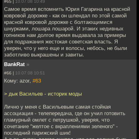
#65 |
10.07.08 10:49
Самое время вспомнить Юрия Гагарина на красной
ковровой дорожке - как он шлендал по этой самой
красной ковровой дорожке с болтающимися
шнурками, лошара лошарой. И этаких недивных
гопников нам долгое время выдавала за примеры
для подражания жестокая советская власть. Я
уверен, что у него еще и волосы, небось, не были
заботливо выкрашены и завиты.
BankRat
»
#66 |
10.07.08 10:51
Кому: azor,
#63
> дык Васильев - историк моды
Лично у меня с Васильевым самая стойкая
ассоциация - телепередача, где он учил готовить
гламурный омлет с петрушкой, уверяя, что
сочетание "желтое с вкраплениями зеленого" -
последний парижский шик!