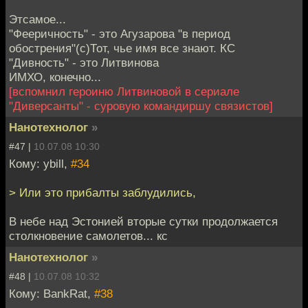
Этсамое...
"Фееричность" - это Агузарова "в период
обострения"(с)Тот, чье имя все знают. КС
"Дивность" - это Литвинова
ИМХО, конечно...
[вспомнил героиню Литвиновой в сериале
"Диверсанты" - суровую командиршу связистов]
Нанотехнолог
»
#47 |
10.07.08 10:30
Кому: ybill,
#34
> Или это прибалты заблудились,
В небе над Эстонией вторые сутки продолжается
столкновение самолетов... кс
Нанотехнолог
»
#48 |
10.07.08 10:32
Кому: BankRat,
#38