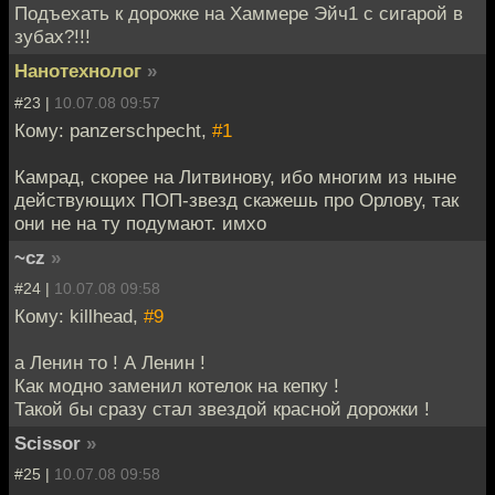
Подъехать к дорожке на Хаммере Эйч1 с сигарой в
зубах?!!!
Нанотехнолог
»
#23 |
10.07.08 09:57
Кому: panzerschpecht,
#1
Камрад, скорее на Литвинову, ибо многим из ныне
действующих ПОП-звезд скажешь про Орлову, так
они не на ту подумают. имхо
~cz
»
#24 |
10.07.08 09:58
Кому: killhead,
#9
а Ленин то ! А Ленин !
Как модно заменил котелок на кепку !
Такой бы сразу стал звездой красной дорожки !
Scissor
»
#25 |
10.07.08 09:58