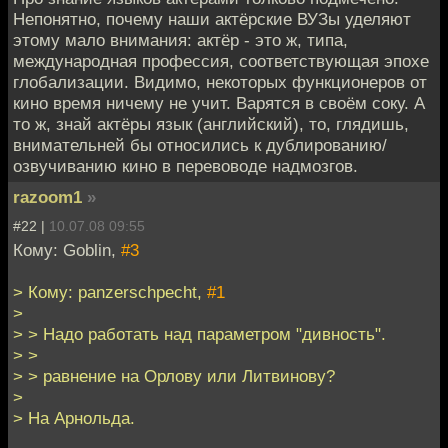
Непонятно, почему наши актёрские ВУЗы уделяют
этому мало внимания: актёр - это ж, типа,
международная профессия, соответствующая эпохе
глобализации. Видимо, некоторых функционеров от
кино время ничему не учит. Варятся в своём соку. А
то ж, знай актёры язык (английский), то, глядишь,
внимательней бы относились к дублированию/
озвучиванию кино в перевоводе надмозгов.
razoom1
»
#22 |
10.07.08 09:55
Кому: Goblin,
#3
> Кому: panzerschpecht,
#1
>
> > Надо работать над параметром "дивность".
> >
> > равнение на Орлову или Литвинову?
>
> На Арнольда.