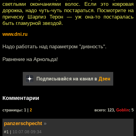
светлыми окончаниями волос. Если это ковровая
дорожка, надо чуть-чуть постараться. Посмотрите на
прическу Шарлиз Терон — уж она-то постаралась
быть гламурной звездой.
www.dni.ru
Надо работать над параметром "дивность".
Равнение на Арнольда!
Подписывайся на канал в
Дзен
Комментарии
cтраницы: 1 |
2
всего: 123,
Goblin
: 5
panzerschpecht
»
#1 |
10.07.08 09:34