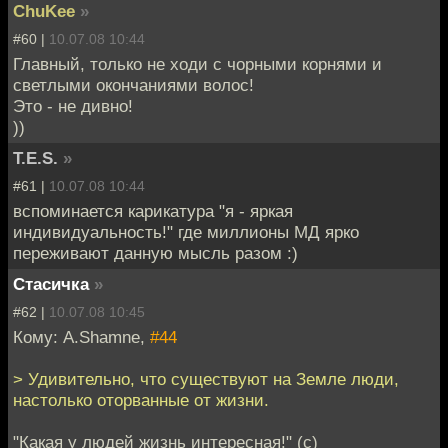
ChuKee
»
#60 |
10.07.08 10:44
Главный, только не ходи с чорными корнями и
светлыми окончаниями волос!
Это - не дивно!
))
T.E.S.
»
#61 |
10.07.08 10:44
вспоминается карикатура "я - яркая
индивидуальность!" где миллионы МД ярко
переживают данную мысль разом :)
Стасичка
»
#62 |
10.07.08 10:45
Кому: A.Shamne,
#44
> Удивительно, что существуют на Земле люди,
настолько оторванные от жизни.
"Какая у людей жизнь интересная!" (с)