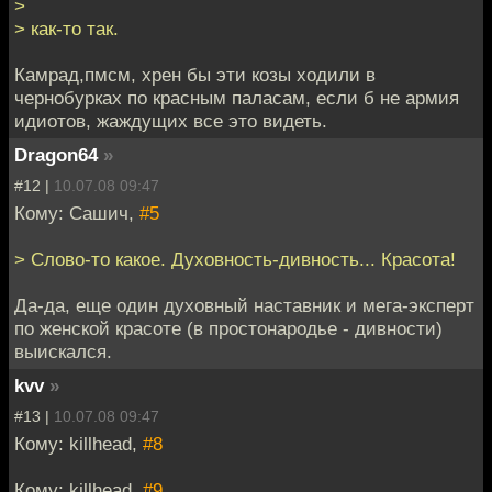
>
> как-то так.
Камрад,пмсм, хрен бы эти козы ходили в
чернобурках по красным паласам, если б не армия
идиотов, жаждущих все это видеть.
Dragon64
»
#12 |
10.07.08 09:47
Кому: Сашич,
#5
> Слово-то какое. Духовность-дивность... Красота!
Да-да, еще один духовный наставник и мега-эксперт
по женской красоте (в простонародье - дивности)
выискался.
kvv
»
#13 |
10.07.08 09:47
Кому: killhead,
#8
Кому: killhead,
#9