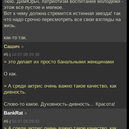
Тюю. ДимЮрьч, патриотизм воспитание молодежи -
этож все пустое и мелкое.
Вот к чему должна стремится истинная звезда! так
что надо срочно пересмотреть все свои взгляды на
жизь.
как-то так.
Сашич
»
#5 |
10.07.08 09:38
> это делает их просто банальными женщинами
О как.
> А среди актрис очень важно такое качество, как
дивность.
Слово-то какое. Духовность-дивность... Красота!
BankRat
»
#6 |
10.07.08 09:42
> А среди актрис очень важно такое качество, как