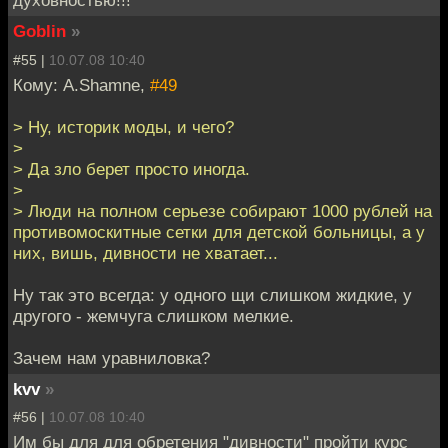
духовностью!!!
Goblin
»
#55 |
10.07.08 10:40
Кому: A.Shamne,
#49
> Ну, историк моды, и чего?
>
> Да зло берет просто иногда.
>
> Люди на полном серьезе собирают 1000 рублей на
противомоскитные сетки для детской больницы, а у
них, вишь, дивности не хватает...
Ну так это всегда: у одного щи слишком жидкие, у
другого - жемчуга слишком мелкие.
Зачем нам уравниловка?
kvv
»
#56 |
10.07.08 10:40
Им бы для для обретения "дивности" пройти курс