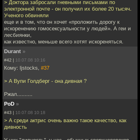
> Доктора забросали гневными письмами по
электронной почте - он получил их более 20 тысяч.
Ученого обвиняли
еще и в том, что он хочет «проложить дорогу к
искоренению гомосексуальности у людей». А геи и
лесбиянки,
как известно, меньше всего хотят искореняться.
Durant
»
#42 |
10.07.08 10:16
Кому: ljstocks,
#37
> А Вупи Голдберг - она дивная ?
Ржал..........
PoD
»
#43 |
10.07.08 10:18
> А среди актрис очень важно такое качество, как
дивность
У них "дивность", у нас - обычных сверхчеловеков -