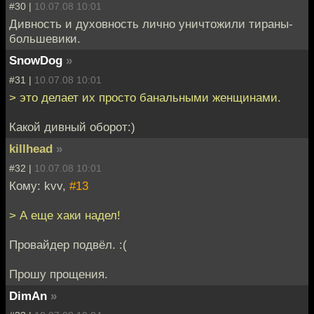
#30 |
10.07.08 10:01
Дивность и духовность лично уничтожили тираны-
большевики.
SnowDog
»
#31 |
10.07.08 10:01
> это делает их просто банальными женщинами.
Какой дивный оборот:)
killhead
»
#32 |
10.07.08 10:01
Кому: kvv,
#13
> А еще хаки надел!
Провайдер подвёл. :(
Прошу прощения.
DimAn
»