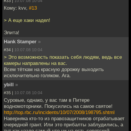
#33 |
10.07.08 10:04
Кому: kvv,
#13
> А еще хаки надел!
Элита!
Hank Stamper
»
#34 |
10.07.08 10:04
> Это возможность показать себя людям, ведь все
камеры направлены на вас.
Всем тёткам на красную дорожку выходить
исключительно голяком. Ага.
ybill
»
#35 |
10.07.08 10:04
Суровые, однако, у вас там в Питере
водномоторники. Покусились на самое святое!
http://top.rbc.ru/incidents/10/07/2008/198795.shtml
Наверняка кто-то из правозащитников отрабатывает
очередной грант. Или это прибалты заблудились, а
тут как назло самый что ни на есть советский