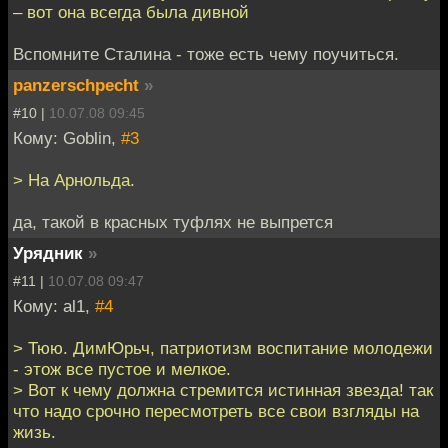
– вот она всегда была дивной
Вспомните Сталина - тоже есть чему поучиться.
panzerschpecht
»
#10 |
10.07.08 09:45
Кому: Goblin,
#3
> На Арнольда.
да, такой в красных туфлях не выпрется
Урядник
»
#11 |
10.07.08 09:47
Кому: al1,
#4
> Тюю. ДимЮрьч, патриотизм воспитание молодежи
- этож все пустое и мелкое.
> Вот к чему должна стремится истинная звезда! так
что надо срочно пересмотреть все свои взгляды на
жизь.