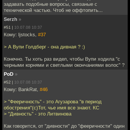
задавать подобные вопросы, связаные с
технической частью. Чтоб не оффтопить...
Serzh
»
#51 |
10.07.08 10:37
Кому: ljstocks,
#37
> А Вупи Голдберг - она дивная ? :)
Конечно. Ты хоть раз видел, чтобы Вупи ходила "с
черными корнями и светлыми окончаниями волос" ?
PoD
»
#52 |
10.07.08 10:37
Кому: BankRat,
#46
> "Фееричность" - это Агузарова "в период
обострения"(с)Тот, чье имя все знают. КС
> "Дивность" - это Литвинова
Как говорится, от "дивности" до "фееричности" один