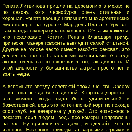
Рената Литвинова пришла на церемонию в мехах не
по сезону, хотя чернобурка очень стильная и
хорошая. Рената вообще напомнила мне аргентинских
миллионерш на курорте Мар-дель-Плата в Уругвае.
Там всегда температура не меньше +25, а им кажется,
что похолодало. Кстати, Рената благодаря гриму,
прическе, манере говорить выглядит самой стильной.
Другие на голове часто имеют какой-то сеновал, это
делает их просто банальными женщинами. А среди
актрис очень важно такое качество, как дивность. И
этой дивности у большинства актрис просто нет и
взять негде.
А вспомните звезду советской эпохи Любовь Орлову
– вот она всегда была дивной. Ковровая дорожка –
это момент, когда надо быть удивительной и
божественной, ведь это не теннисный корт, не поход в
спортклуб, не вечеринка у друзей. Это возможность
показать себя людям, ведь все камеры направлены
на вас. Ну причешитесь, дамы, и сделайте что-то
изящное. Нехорошо приходить с черными корнями и