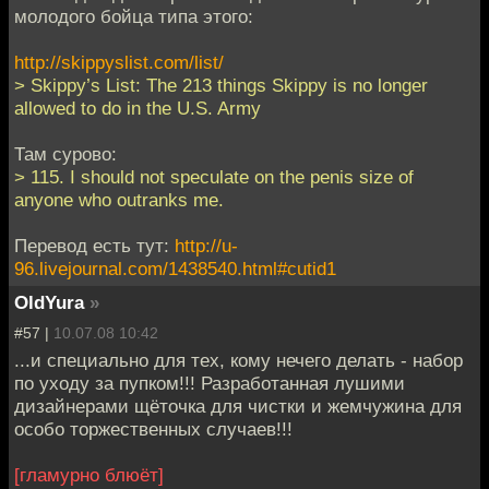
молодого бойца типа этого:
http://skippyslist.com/list/
> Skippy’s List: The 213 things Skippy is no longer
allowed to do in the U.S. Army
Там сурово:
> 115. I should not speculate on the penis size of
anyone who outranks me.
Перевод есть тут:
http://u-
96.livejournal.com/1438540.html#cutid1
OldYura
»
#57 |
10.07.08 10:42
...и специально для тех, кому нечего делать - набор
по уходу за пупком!!! Разработанная лушими
дизайнерами щёточка для чистки и жемчужина для
особо торжественных случаев!!!
[гламурно блюёт]