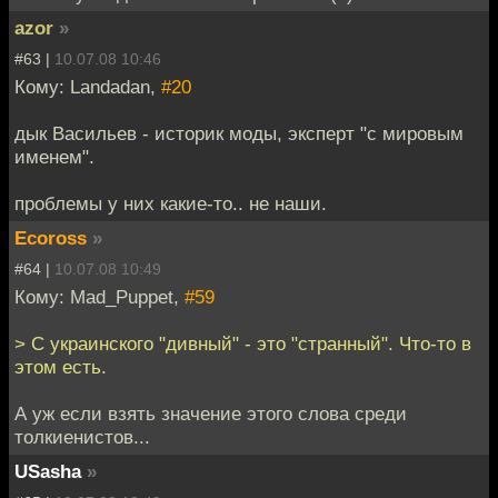
azor
»
#63 |
10.07.08 10:46
Кому: Landadan,
#20
дык Васильев - историк моды, эксперт "с мировым
именем".
проблемы у них какие-то.. не наши.
Ecoross
»
#64 |
10.07.08 10:49
Кому: Mad_Puppet,
#59
> С украинского "дивный" - это "странный". Что-то в
этом есть.
А уж если взять значение этого слова среди
толкиенистов...
USasha
»