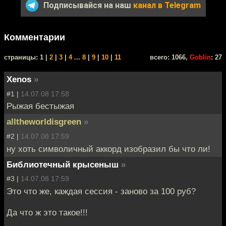
Подписывайся на наш
канал в Telegram
Комментарии
cтраницы: 1 |
2
|
3
|
4
...
8
|
9
|
10
|
11
всего: 1066,
Goblin
: 27
Xenos
»
#1 |
14.07.08 17:58
Рыжая бестыжая
alltheworldisgreen
»
#2 |
14.07.08 17:59
ну хоть символичный аккорд изобразил бы что ли!
Библиотечный крысеныш
»
#3 |
14.07.08 17:59
Это что же, каждая сессия - заново за 100 руб?
Да что ж это такое!!!