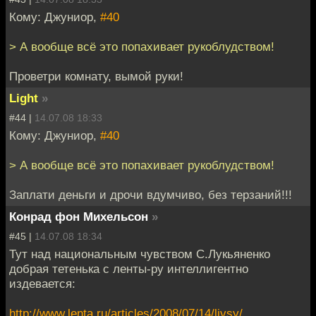
Кому: Джуниор,
#40
> А вообще всё это попахивает рукоблудством!
Проветри комнату, вымой руки!
Light
»
#44 |
14.07.08 18:33
Кому: Джуниор,
#40
> А вообще всё это попахивает рукоблудством!
Заплати деньги и дрочи вдумчиво, без терзаний!!!
Конрад фон Михельсон
»
#45 |
14.07.08 18:34
Тут над национальным чувством C.Лукьяненко
добрая тетенька с ленты-ру интеллигентно
издевается:
http://www.lenta.ru/articles/2008/07/14/livsy/