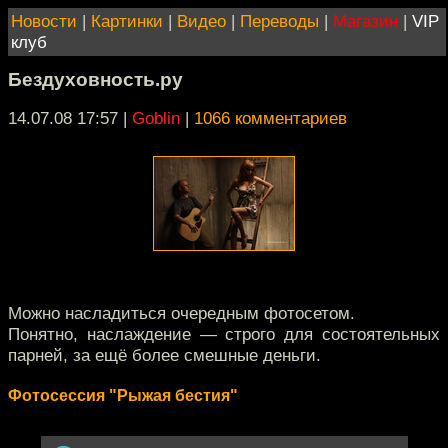
Новости
|
Картинки
|
Видео
|
Переводы
|
Магазин
|
VIP
клуб
Бездуховность.ру
14.07.08 17:57
|
Goblin
|
1066 комментариев
Можно насладиться очередным фотосетом.
Понятно, наслаждение — строго для состоятельных
парней, за ещё более смешные деньги.
Фотосессия "Рыжая бестия"