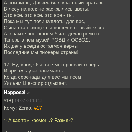
А помнишь, Дасаев был классный вратарь…
В лесу на поляне раскрылись цветы,
Это все, это все, это все - ты.
Пока мы тут пели куплеты для вас,
Сынишка принцессы пошел в первый класс.
А в замке роскошном был сделан ремонт
Теперь в нем музей РОВД и ОСВОД.
Их делу всегда остаемся верны
Последние мы пионеры страны!
17. Ну, вроде бы, все мы пропели теперь,
И зритель уже понимает -
Когда серенады для вас мы поем
Уильям Шекспир отдыхает.
Happosai
»
#19 |
14.07.08 18:13
Кому: Zomo,
#17
> А как там кремень? Размяк?