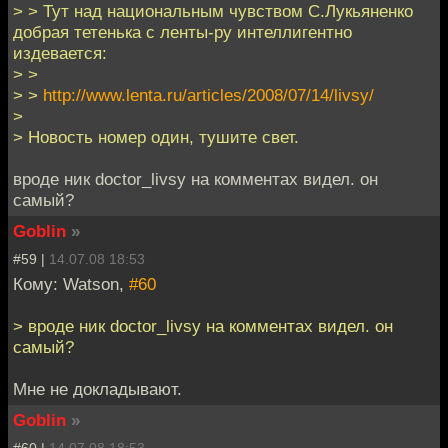
> > Тут над национальным чувством C.Лукьяненко
добрая тетенька с ленты-ру интеллигентно
издевается:
> >
> >
http://www.lenta.ru/articles/2008/07/14/livsy/
>
> Новость номер один, тушите свет.
вроде ник doctor_livsy на комментах видел. он
самый?
Goblin
»
#59 |
14.07.08 18:53
Кому: Watson,
#60
> вроде ник doctor_livsy на комментах видел. он
самый?
Мне не докладывают.
Goblin
»