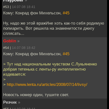
#53 |
14.07.08 18:41
Кому: Конрад фон Михельсон,
#45
Ну, надо же этой вражИне хоть как-то себя родимую
попиарить. Вот решила на знаменитости джигу
сплясать...
Goblin
»
#54 |
14.07.08 18:42
Кому: Конрад фон Михельсон,
#45
> Тут над национальным чувством C.Лукьяненко
добрая тетенька с ленты-ру интеллигентно
издевается:
>
>
http://www.lenta.ru/articles/2008/07/14/livsy/
Новость номер один, тушите свет.
Резчик
»
#55 |
14.07.08 18:44