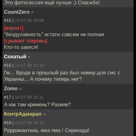
Это фотосессия ещё лучше :) Спасибо!
CountZero
»
#15 |
14.07.08 18:08
[ворчит]
"бездуховность" кстати совсем не полная
[срывает покровы]
Кто-то заелся!
Cохатый
»
#16 |
14.07.08 18:10
Гм... Вроде в прошлый раз был номер для смс с
Украины... А почему теперь нет?
Zomo
»
#17 |
14.07.08 18:11
А как там кремень? Размяк?
КонтрАдмирал
»
#18 |
14.07.08 18:12
Рррромантика, ема пма ! Серенада!