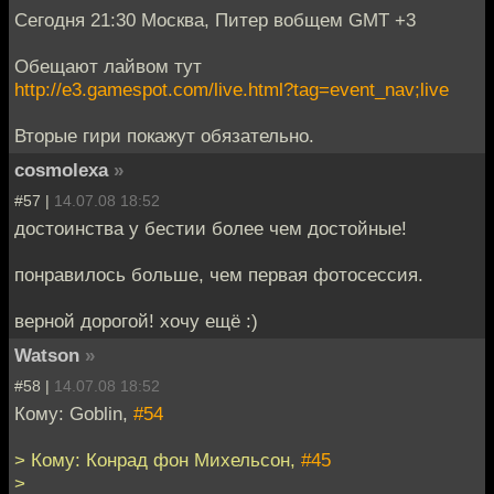
Сегодня 21:30 Москва, Питер вобщем GMT +3
Обещают лайвом тут
http://e3.gamespot.com/live.html?tag=event_nav;live
Вторые гири покажут обязательно.
cosmolexa
»
#57 |
14.07.08 18:52
достоинства у бестии более чем достойные!
понравилось больше, чем первая фотосессия.
верной дорогой! хочу ещё :)
Watson
»
#58 |
14.07.08 18:52
Кому: Goblin,
#54
> Кому: Конрад фон Михельсон,
#45
>