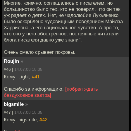
Многие, конечно, соглашались с писателем, но
большинство было тех, кто не поверил, что он так
уж радеет о детях. Нет, не чадолюбие Лукьяненко
было оскорблено чудовищным поведением Майлза
Харрисона, а его национальное чувство. А про то,
что оно у него обостренное, постоянные читатели
блога писателя давно уже знали".
Очень смело срывает покровы.
Roujin
»
#46 |
14.07.08 18:35
Кому: Light,
#41
Спасибо за информацию.
[побрел ждать
бездуховное завтра]
bigsmile
»
#47 |
14.07.08 18:35
Кому: bigsmile,
#42