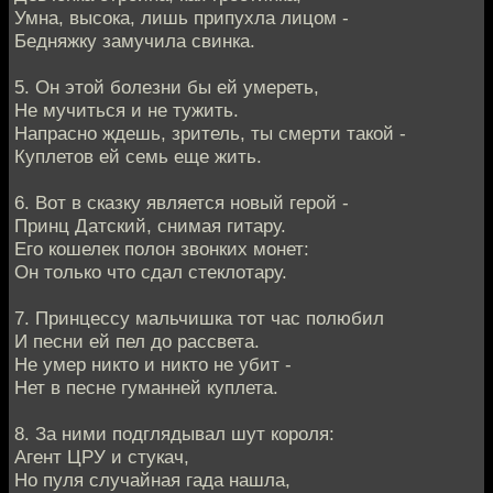
Умна, высока, лишь припухла лицом -
Бедняжку замучила свинка.
5. Он этой болезни бы ей умереть,
Не мучиться и не тужить.
Напрасно ждешь, зритель, ты смерти такой -
Куплетов ей семь еще жить.
6. Вот в сказку является новый герой -
Принц Датский, снимая гитару.
Его кошелек полон звонких монет:
Он только что сдал стеклотару.
7. Принцессу мальчишка тот час полюбил
И песни ей пел до рассвета.
Не умер никто и никто не убит -
Нет в песне гуманней куплета.
8. За ними подглядывал шут короля:
Агент ЦРУ и стукач,
Но пуля случайная гада нашла,