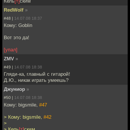
Кель
[т]
ским
RedWolf
»
#48 |
14.07.08 18:37
Кому: Goblin
Вот это да!
[упал]
ZMV
»
#49 |
14.07.08 18:38
Гляди-ка, главный с гитарой!
Д.Ю., никак играть умеешь?
Джуниор
»
#50 |
14.07.08 18:38
Кому: bigsmile,
#47
> Кому: bigsmile,
#42
>
> Кель
[т]
ским