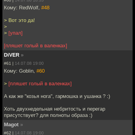
#60 |
14.07.08 18:53
Кому: RedWolf,
#48
> Вот это да!
>
>
[упал]
[пляшет голый в валенках]
DiVER
»
#61 |
14.07.08 19:00
Кому: Goblin,
#60
>
[пляшет голый в валенках]
А как же "козья нога", гармошка и ушанка ? :)
Хоть двухнедельная небритость и перегар
присутствует? для полноты образа :)
Magot
»
#62 |
14.07.08 19:00