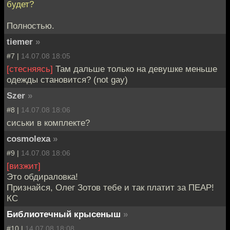
будет?
Полностью.
tiemer
»
#7 |
14.07.08 18:05
[стесняясь]
Там дальше только на девушке меньше
одежды становится? (not gay)
Szer
»
#8 |
14.07.08 18:06
сиськи в комплекте?
cosmolexa
»
#9 |
14.07.08 18:06
[визжит]
Это обдираловка!
Признайся, Олег Зотов тебе и так платит за ПЕАР!
КС
Библиотечный крысеныш
»
#10 |
14.07.08 18:08