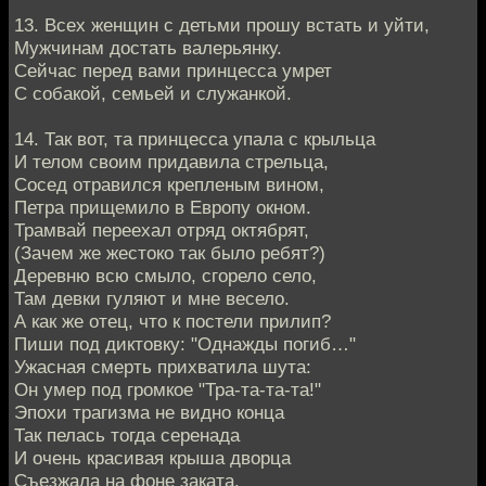
13. Всех женщин с детьми прошу встать и уйти,
Мужчинам достать валерьянку.
Сейчас перед вами принцесса умрет
С собакой, семьей и служанкой.
14. Так вот, та принцесса упала с крыльца
И телом своим придавила стрельца,
Сосед отравился крепленым вином,
Петра прищемило в Европу окном.
Трамвай переехал отряд октябрят,
(Зачем же жестоко так было ребят?)
Деревню всю смыло, сгорело село,
Там девки гуляют и мне весело.
А как же отец, что к постели прилип?
Пиши под диктовку: "Однажды погиб…"
Ужасная смерть прихватила шута:
Он умер под громкое "Тра-та-та-та!"
Эпохи трагизма не видно конца
Так пелась тогда серенада
И очень красивая крыша дворца
Съезжала на фоне заката.