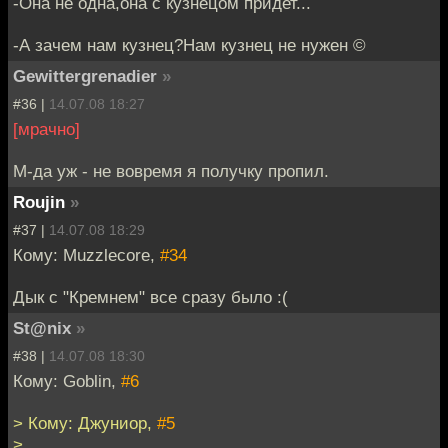
-Она не одна,она с кузнецом придет...
-А зачем нам кузнец?Нам кузнец не нужен ©
Gewittergrenadier
»
#36 |
14.07.08 18:27
[мрачно]
М-да уж - не вовремя я получку пропил.
Roujin
»
#37 |
14.07.08 18:29
Кому: Muzzlecore,
#34
Дык с "Кремнем" все сразу было :(
St@nix
»
#38 |
14.07.08 18:30
Кому: Goblin,
#6
> Кому: Джуниор,
#5
>