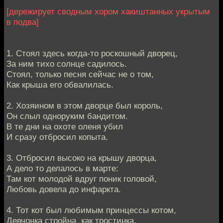
[дережирует сводным хором хакиштанных укрытым
в подва]
1. Стоял здесь когда-то роскошный дворец,
За ним тихо солнце садилось.
Стоял, только песня сейчас не о том,
Как крыша его обвалилась.
2. Хозяином в этом дворце был король,
Он слыл одноруким бандитом.
В те дни на охоте оленя убил
И сразу отбросил копыта.
3. Отбросил высоко на крышу дворца,
А дело то делалось в марте:
Там кот молодой вдруг поник головой,
Любовь довела до инфаркта.
4. Тот кот был любимым принцессы котом,
Девчонка стройна, как тростинка,