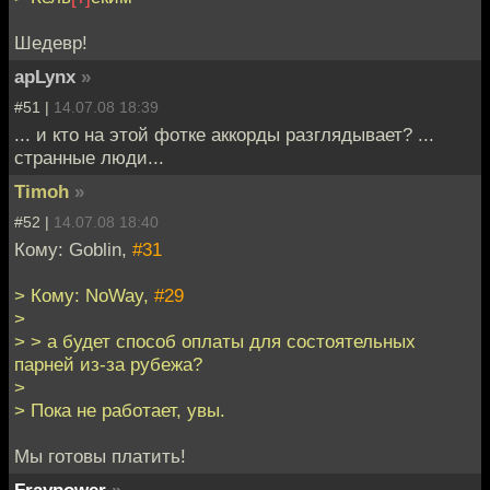
Шедевр!
apLynx
»
#51 |
14.07.08 18:39
... и кто на этой фотке аккорды разглядывает? ...
странные люди...
Timoh
»
#52 |
14.07.08 18:40
Кому: Goblin,
#31
> Кому: NoWay,
#29
>
> > а будет способ оплаты для состоятельных
парней из-за рубежа?
>
> Пока не работает, увы.
Мы готовы платить!
Fraypower
»