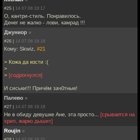
#25 |
14.07.08 18:17
О, кантри-стиль. Понравилось.
Денег не жалко - лови, камрад !!!
Джуниор
»
#26 |
14.07.08 18:18
Кому: Skwiz,
#21
> Кожа да кости :(
>
>
[содрогнулся]
И сиськи!!! Причём зач0тные!
Палево
»
#27 |
14.07.08 18:18
Не в обиду девушке Ане, эта просто...
[срывается на
хрип, жарко дышит]
Roujin
»
#28 |
14.07.08 18:21