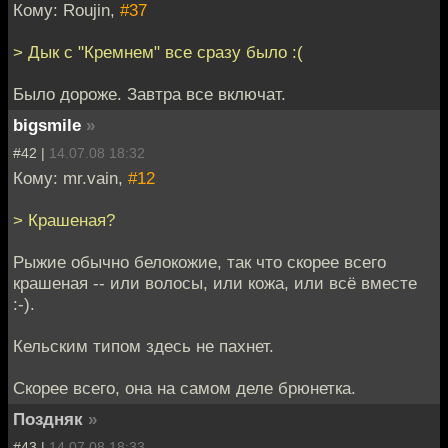
Кому: Roujin,
#37
> Дык с "Кремнем" все сразу было :(
Было дороже. Завтра все включат.
bigsmile
»
#42 |
14.07.08 18:32
Кому: mr.vain,
#12
> Крашеная?
Рыжие обычно белокожие, так что скорее всего
крашеная -- или волосы, или кожа, или всё вместе
:-).
Кельским типом здесь не пахнет.
Скорее всего, она на самом деле брюнетка.
Поздняк
»
#43 |
14.07.08 18:33