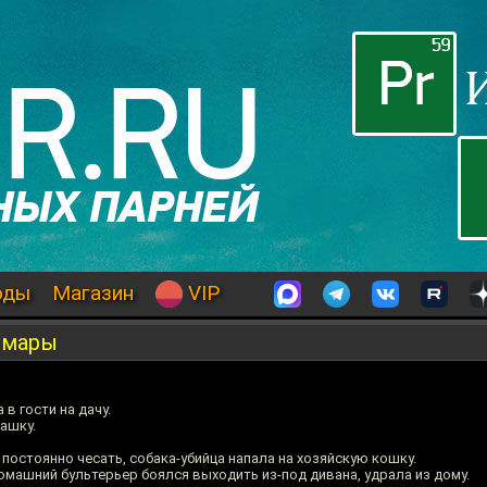
оды
Магазин
VIP
омары
в гости на дачу.
башку.
 постоянно чесать, собака-убийца напала на хозяйскую кошку.
омашний бультерьер боялся выходить из-под дивана, удрала из дому.