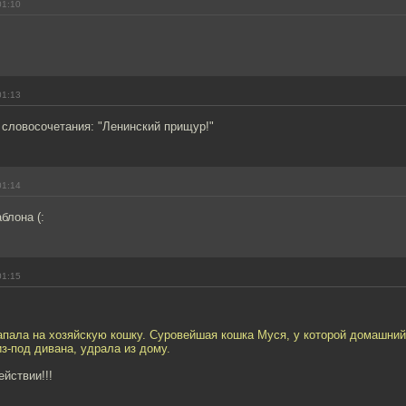
01:10
01:13
 словосочетания: "Ленинский прищур!"
01:14
блона (:
01:15
апала на хозяйскую кошку. Суровейшая кошка Муся, у которой домашний
з-под дивана, удрала из дому.
ействии!!!