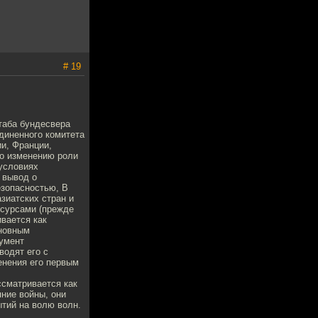
# 19
таба бундесвера
диненного комитета
и, Франции,
по изменению роли
 условиях
 вывод о
езопасностью, В
зиатских стран и
есурсами (прежде
вается как
сновным
румент
водят его с
енения его первым
ссматривается как
ние войны, они
ытий на волю волн.