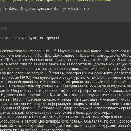
оже любила! Вроде из сушеных бычьих жил делают.
02:19
 вам наверняка будет интересно!
!
сокопоставленных военных – К. Науманн, бывший начальник главного ш
военного комитета НАТО, Дж. Шаликашвили, бывший председатель Объе
ов США, а также бывшие начальники генеральных штабов Великобритани
чале этого года по заказу Совета НАТО подготовили доклад-концепцию 
расширению зоны его ответственности и приданию ему новых функций в
ы за планетарные ресурсы. В этом многостраничном документе делается
угих (кроме НАТО) международных структур, включая ООН, управлять б
го вызова безопасности Запада рассматриваются динамичное развитие а
ии. На первый план стратегии НАТО выдвигается борьба за обладание р
кими), Оборонительный (реактивный) характер стратегии НАТО рассматри
рый должен быть преодолен. Кроме того, ядерное оружие объявляется о
тегии НАТО. «Ядерное оружие, – говорится в докладе, – основной инст
вета и эскалации, они трансформируют природу любого конфликта и вы
 глобальный уровень. К сожалению, ядерное оружие и возможность прим
имы, так как не существует перспективы безъядерного мира».
ытаются объявить новинки этой стратегии легитимными. «Упреждение ра
мообороны в рамках международного права». Объявляя, по сути, состоя
арантий, что Запад выйдет победителем, если пустить ход развития соб
вовать прямо сейчас, безотлагательно».