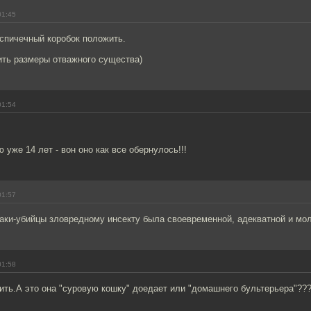
01:45
спичечный коробок положить.
ить размеры отважного существа)
01:54
ю уже 14 лет - вон оно как все обернулось!!!
01:57
аки-убийцы зловредному инсекту была своевременной, адекватной и мо
01:58
ть.А это она "суровую кошку" доедает или "домашнего бультерьера"??? 