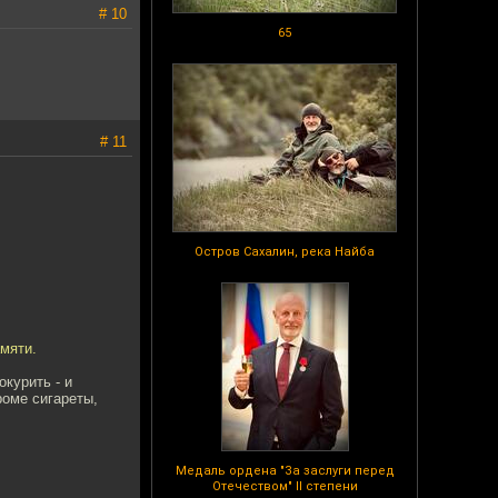
# 10
65
# 11
Остров Сахалин, река Найба
мяти.
окурить - и
роме сигареты,
Медаль ордена "За заслуги перед
Отечеством" II степени