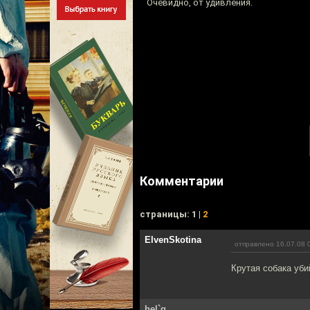
Очевидно, от удивления.
Комментарии
cтраницы: 1 |
2
ElvenSkotina
отправлено 16.07.08 
Крутая собака уби
hel`g