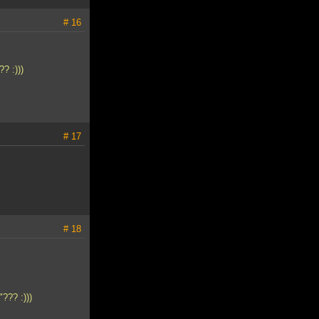
# 16
? :)))
# 17
# 18
?? :)))