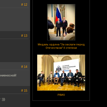
# 12
# 13
Медаль ордена "За заслуги перед
Отечеством" II степени
# 14
лниеносной!
# 15
РВИО
:)))