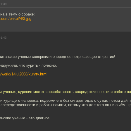
01:39
ка в тему о собаке:
.com/prikol/4/3.jpg
01:43
ританские ученые совершили очередное потрясающее открытие!
наружили, что курить - полезно.
a/world/14jul2008/kuryty.html
 ученых, курение может способствовать сосредоточенности и работе па
и курящего человека, подержи его без сигарет эдак с сутки, потом дай п
осредоточенности и работы памяти, потому что до этого он ни о чём, к
анские учёные - это диагноз.