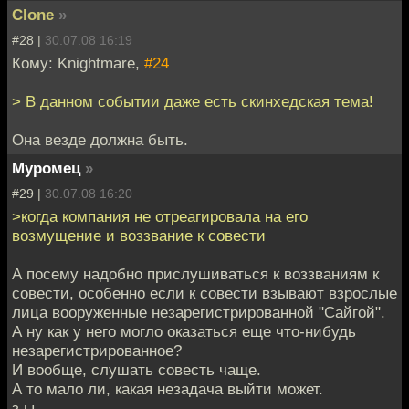
Clone
»
#28 |
30.07.08 16:19
Кому: Knightmare,
#24
> В данном событии даже есть скинхедская тема!
Она везде должна быть.
Муромец
»
#29 |
30.07.08 16:20
>когда компания не отреагировала на его
возмущение и воззвание к совести
А посему надобно прислушиваться к воззваниям к
совести, особенно если к совести взывают взрослые
лица вооруженные незарегистрированной "Сайгой".
А ну как у него могло оказаться еще что-нибудь
незарегистрированное?
И вообще, слушать совесть чаще.
А то мало ли, какая незадача выйти может.
з.ы.