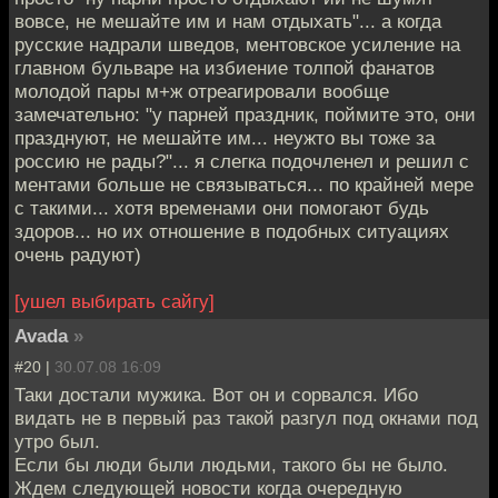
вовсе, не мешайте им и нам отдыхать"... а когда
русские надрали шведов, ментовское усиление на
главном бульваре на избиение толпой фанатов
молодой пары м+ж отреагировали вообще
замечательно: "у парней праздник, поймите это, они
празднуют, не мешайте им... неужто вы тоже за
россию не рады?"... я слегка подочленел и решил с
ментами больше не связываться... по крайней мере
с такими... хотя временами они помогают будь
здоров... но их отношение в подобных ситуациях
очень радуют)
[ушел выбирать сайгу]
Avada
»
#20 |
30.07.08 16:09
Таки достали мужика. Вот он и сорвался. Ибо
видать не в первый раз такой разгул под окнами под
утро был.
Если бы люди были людьми, такого бы не было.
Ждем следующей новости когда очередную