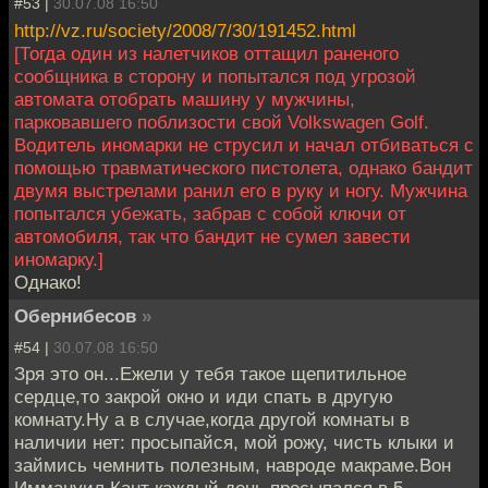
#53 |
30.07.08 16:50
http://vz.ru/society/2008/7/30/191452.html
[Тогда один из налетчиков оттащил раненого
сообщника в сторону и попытался под угрозой
автомата отобрать машину у мужчины,
парковавшего поблизости свой Volkswagen Golf.
Водитель иномарки не струсил и начал отбиваться с
помощью травматического пистолета, однако бандит
двумя выстрелами ранил его в руку и ногу. Мужчина
попытался убежать, забрав с собой ключи от
автомобиля, так что бандит не сумел завести
иномарку.]
Однако!
Обернибесов
»
#54 |
30.07.08 16:50
Зря это он...Ежели у тебя такое щепитильное
сердце,то закрой окно и иди спать в другую
комнату.Ну а в случае,когда другой комнаты в
наличии нет: просыпайся, мой рожу, чисть клыки и
займись чемнить полезным, навроде макраме.Вон