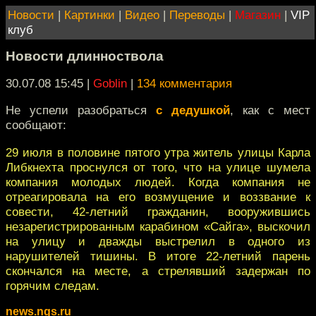
Новости
|
Картинки
|
Видео
|
Переводы
|
Магазин
|
VIP
клуб
Новости длинноствола
30.07.08 15:45
|
Goblin
|
134 комментария
Не успели разобраться
с дедушкой
, как с мест
сообщают:
29 июля в половине пятого утра житель улицы Карла
Либкнехта проснулся от того, что на улице шумела
компания молодых людей. Когда компания не
отреагировала на его возмущение и воззвание к
совести, 42-летний гражданин, вооружившись
незарегистрированным карабином «Сайга», выскочил
на улицу и дважды выстрелил в одного из
нарушителей тишины. В итоге 22-летний парень
скончался на месте, а стрелявший задержан по
горячим следам.
news.ngs.ru