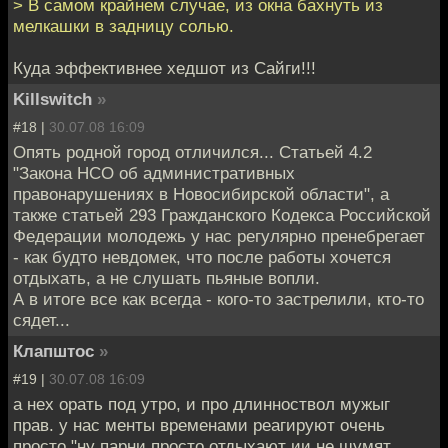
> В самом крайнем случае, из окна бахнуть из
мелкашки в задницу солью.
Куда эффективнее хедшот из Сайги!!!
Killswitch
»
#18 |
30.07.08 16:09
Опять родной город отличился... Cтатьей 4.2
"Закона НСО об административных
правонарушениях в Новосибирской области", а
также статьей 293 Гражданского Кодекса Российской
Федерации молодежь у нас регулярно пренебрегает
- как будто невдомек, что после работы хочется
отдыхать, а не слушать пьяные вопли.
А в итоге все как всегда - кого-то застрелили, кто-то
сядет...
Клапштос
»
#19 |
30.07.08 16:09
а нех орать под утро, и про длинноствол мужыг
прав. у нас менты временами реагируют очень
просто "ну парни просто отдыхают ии не шумят