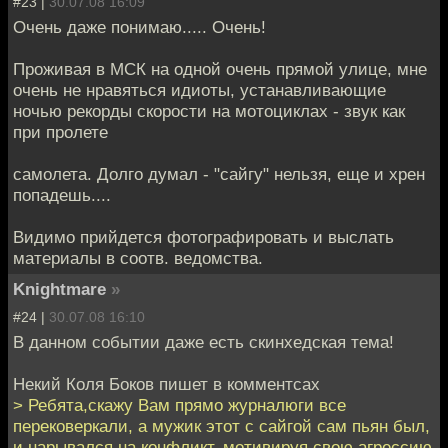
#23 |
30.07.08 16:09
Очень даже понимаю..... Очень!
Проживая в МСК на одной очень прямой улице, мне
очень не нравяться идиоты, устанавливающие
ночью рекорды скорости на мотоциклах - звук как
при пролете
самолета. Долго думал - "сайгу" нельзя, еще и хрен
попадешь....
Видимо прийдется фотографировать и выслать
материалы в соотв. ведомства.
Knightmare
»
#24 |
30.07.08 16:10
В данном событии даже есть скинхедская тема!
Некий Коля Боков пишет в комментсах
> Ребята,скажу Вам прямо журналюги все
перековеркали, а мужик этот с сайгой сам пьян был,
и нарывался на конфликт, мотивируя свою агрессию