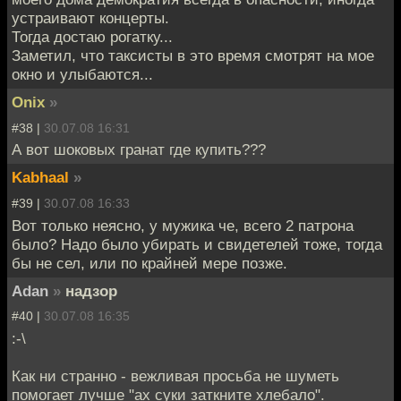
устраивают концерты.
Тогда достаю рогатку...
Заметил, что таксисты в это время смотрят на мое
окно и улыбаются...
Onix
»
#38 |
30.07.08 16:31
А вот шоковых гранат где купить???
Kabhaal
»
#39 |
30.07.08 16:33
Вот только неясно, у мужика че, всего 2 патрона
было? Надо было убирать и свидетелей тоже, тогда
бы не сел, или по крайней мере позже.
Adan
»
надзор
#40 |
30.07.08 16:35
:-\
Как ни странно - вежливая просьба не шуметь
помогает лучше "ах суки заткните хлебало".