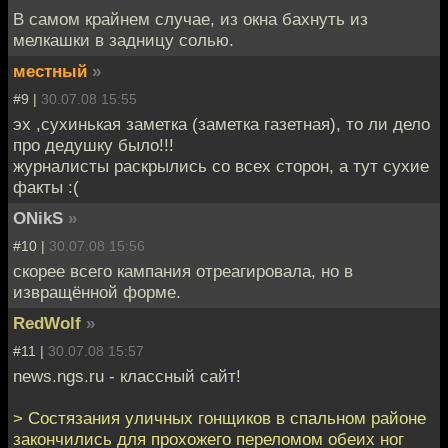
В самом крайнем случае, из окна бахнуть из
мелкашки в задницу солью.
местный
»
#9 |
30.07.08 15:55
эх ,сухинькая заметка (заметка газетная), то ли дело
про дедушку было!!!
журналисты раскрылись со всех сторон, а тут сухие
факты :(
ONikS
»
#10 |
30.07.08 15:56
скорее всего кампания отреагировала, но в
извращённой форме.
RedWolf
»
#11 |
30.07.08 15:57
news.ngs.ru - классный сайт!
> Состязания уличных гонщиков в спальном районе
закончились для прохожего переломом обеих ног