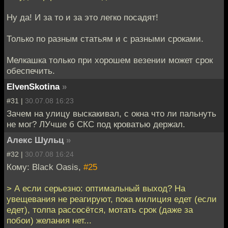
Ну да! И за то и за это легко посадят!
Только по разным статьям и с разными сроками.
Мелкашка только при хорошем везении может срок
обеспечить.
ElvenSkotina
»
#31 |
30.07.08 16:23
Зачем на улицу выскакивал, с окна что ли пальнуть
не мог? ЛУчше б СКС под кроватью держал.
Алекс Шульц
»
#32 |
30.07.08 16:24
Кому: Black Oasis,
#25
> А если серьезно: оптимальный выход? На
увещевания не реагируют, пока милиция едет (если
едет), толпа рассосётся, мотать срок (даже за
побои) желания нет...