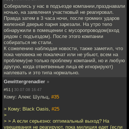
Соберались у нас в подъезде компании,празднавали
ночью, на заявления участковый не реагировал.
Правда затем в 3 часа ночи, после громких ударов
железной дверью парня зарезали. На утро тело
обнаружили в помещении с мусоропроводом(вход
рядом с подъездом). После этого компании
собираться не стали.
К сожелению наблюдая новости, также заметил, что
пока человека не покалечат или не убьют, всем на
проблему(не только проблему компаний, но и любую
другую, когда ответвенные лица её игнорируют)
наплевать и это типа нормально.
Gewittergrenadier
»
#51 |
30.07.08 16:47
Кому: Алекс Шульц,
#35
> Кому: Black Oasis,
#25
>
> > А если серьезно: оптимальный выход? На
увещевания не реагируют, пока милиция едет (если