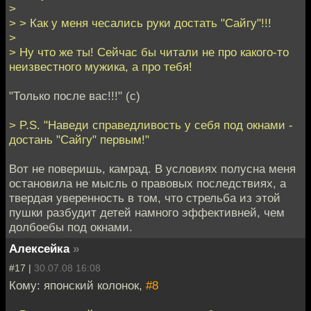
>
> > Как у меня чесались руки достать "Сайгу"!!!
>
> Ну что же ты! Сейчас бы читали не про какого-то
неизвестного мужика, а про тебя!
"Только после вас!!!" (с)
> P.S. "Наведи справедливость у себя под окнами -
достань "Сайгу" первым!"
Вот не поверишь, камрад. В условиях полусна меня
остановила не мысль о правовых последствиях, а
твердая уверенность в том, что стрельба из этой
пушки разбудит детей намного эффективней, чем
долбоебы под окнами.
Алексейка
»
#17 |
30.07.08 16:08
Кому: японский колонок,
#8