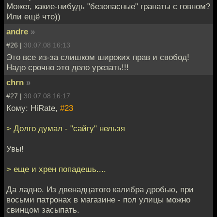
Может, какие-нибудь "безопасные" гранаты с говном?
Или ещё что))
andre
»
#26 |
30.07.08 16:13
Это все из-за слишком широких прав и свобод!
Надо срочно это дело урезать!!!
chrn
»
#27 |
30.07.08 16:17
Кому: HiRate,
#23
> Долго думал - "сайгу" нельзя
Увы!
> еще и хрен попадешь....
Да ладно. Из двенадцатого калибра дробью, при
восьми патронах в магазине - пол улицы можно
свинцом засыпать.