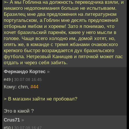
>- А мы Гоблина на должность переводчика взяли, и
никакого недопонимания больше не испытываем.
Бразилец мне два предложения на литературном
португальском, а Гоблин мне десять предложений
отборным ямбом и хореем! Зато я понимаю, что
хочет бразильский паренёк, какие у него мысли в
голове. Чаще всего холодно им, домой хотят, но,
опять же, в команде с тремя жбанами очаковского
крепкого быстро возраждается дух бразильского
футбола. Нетрезвый Канищев и пяточкой может пас
отдать и через себя забить.
Фернандо Кортес
»
#49 |
30.07.08 16:45
Кому: chrn,
#44
> В магазин зайти не пробовал?
Это в какой ?
Crus71
»
#50 |
30.07.08 16:47