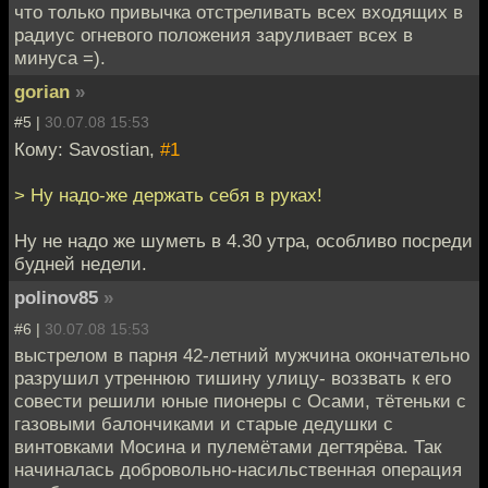
что только привычка отстреливать всех входящих в
радиус огневого положения заруливает всех в
минуса =).
gorian
»
#5 |
30.07.08 15:53
Кому: Savostian,
#1
> Ну надо-же держать себя в руках!
Ну не надо же шуметь в 4.30 утра, особливо посреди
будней недели.
polinov85
»
#6 |
30.07.08 15:53
выстрелом в парня 42-летний мужчина окончательно
разрушил утреннюю тишину улицу- воззвать к его
совести решили юные пионеры с Осами, тётеньки с
газовыми балончиками и старые дедушки с
винтовками Мосина и пулемётами дегтярёва. Так
начиналась добровольно-насильственная операция