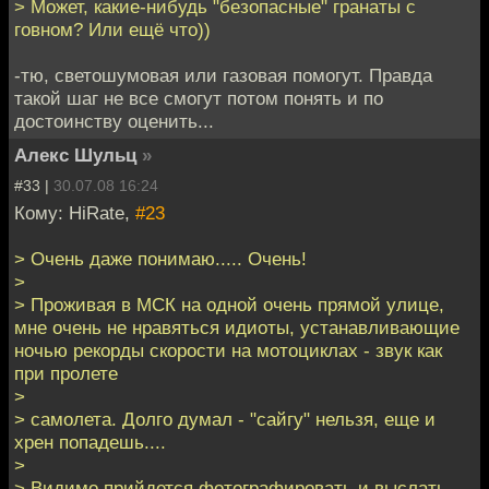
> Может, какие-нибудь "безопасные" гранаты с
говном? Или ещё что))
-тю, светошумовая или газовая помогут. Правда
такой шаг не все смогут потом понять и по
достоинству оценить...
Алекс Шульц
»
#33 |
30.07.08 16:24
Кому: HiRate,
#23
> Очень даже понимаю..... Очень!
>
> Проживая в МСК на одной очень прямой улице,
мне очень не нравяться идиоты, устанавливающие
ночью рекорды скорости на мотоциклах - звук как
при пролете
>
> самолета. Долго думал - "сайгу" нельзя, еще и
хрен попадешь....
>
> Видимо прийдется фотографировать и выслать