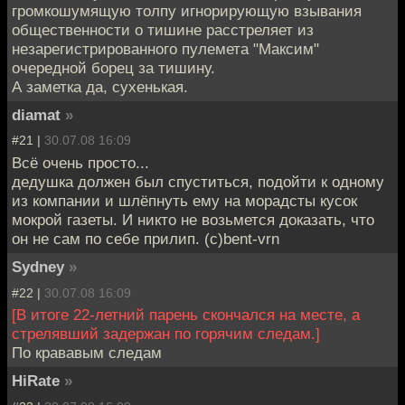
громкошумящую толпу игнорирующую взывания
общественности о тишине расстреляет из
незарегистрированного пулемета "Максим"
очередной борец за тишину.
А заметка да, сухенькая.
diamat
»
#21 |
30.07.08 16:09
Всё очень просто...
дедушка должен был спуститься, подойти к одному
из компании и шлёпнуть ему на морадсты кусок
мокрой газеты. И никто не возьмется доказать, что
он не сам по себе прилип. (с)bent-vrn
Sydney
»
#22 |
30.07.08 16:09
[В итоге 22-летний парень скончался на месте, а
стрелявший задержан по горячим следам.]
По крававым следам
HiRate
»