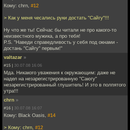
Кому: chrn,
#12
> Как у меня чесались руки достать "Сайгу"!!!
Ну что же ты! Сейчас бы читали не про какого-то
неизвестного мужика, а про тебя!
P.S. "Наведи справедливость у себя под окнами -
достань "Сайгу" первым!"
valtazar
»
#15 |
30.07.08 16:06
Мда. Никакого уважения к окружающим: даже не
надел на незарегистрированную "Саюгу"
незарегистрированный глушитель! И это в полпятого
утра!!!
chrn
»
#16 |
30.07.08 16:07
Кому: Black Oasis,
#14
> Кому: chrn,
#12