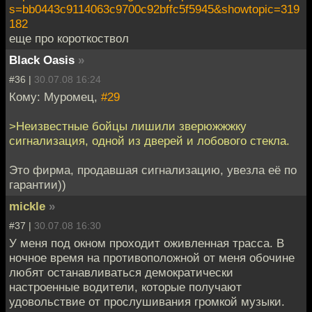
s=bb0443c9114063c9700c92bffc5f5945&showtopic=319
182
еще про короткоствол
Black Oasis
»
#36 |
30.07.08 16:24
Кому: Муромец,
#29
>Неизвестные бойцы лишили зверюжжжку
сигнализация, одной из дверей и лобового стекла.
Это фирма, продавшая сигнализацию, увезла её по
гарантии))
mickle
»
#37 |
30.07.08 16:30
У меня под окном проходит оживленная трасса. В
ночное время на противоположной от меня обочине
любят останавливаться демократически
настроенные водители, которые получают
удовольствие от прослушивания громкой музыки.