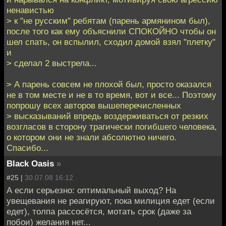
ненавистью
> к "не русским" ребятам (парень армянином был),
после того как ему объяснили СПОКОЙНО чтобы он
шел спать, он вспылил, сходил домой взял "плетку"
и
> сделал 2 выстрела...
> А парень совсем не плохой был, просто оказался
не в том месте и не в то время, вот и все... Поэтому
попрошу всех авторов вышеперечисленных
> высказываний впредь воздерживаться от резких
возгласов в сторону трагически погибшего человека,
о котором они не знали абсолютно ничего.
Спасибо...
Black Oasis
»
#25 |
30.07.08 16:12
А если серьезно: оптимальный выход? На
увещевания не реагируют, пока милиция едет (если
едет), толпа рассосётся, мотать срок (даже за
побои) желания нет...