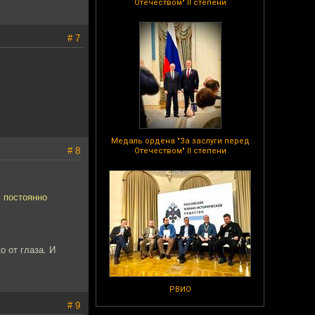
Отечеством" II степени
# 7
Медаль ордена "За заслуги перед
# 8
Отечеством" II степени
 постоянно
о от глаза. И
РВИО
# 9