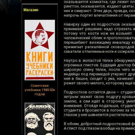
оказывается комнатка, где лежит пл
рингтон, оказывается, издают цветы 
Магазин
них и сжирают. Этих двух, правда, со
напрочь портит впечатления от пира
Наверху один из подростков оказыв
принимает решение: надо отрезать и
потому что кости нож не возьмёт. 
человеческий облик и проголосовать 
перешибают визжащему инвалиду к
прижигает раскалённой сковородой.
схватили отпиленные ноги и сожрали. 
Наутро в жопастой тёлке обнаружил
огромных глистов. Будущий доктор б
широкую спину тёлки, после чего м
индейцы под пирамидой утирают друг
неё в башке, сходит с ума, начинае
режет своего милого, которому ещё в
Советские
учебники 1940-50х
Подростков остаётся двое — студент 
годов
хитрым: мажет свою подругу кровью
землю, а сам идёт в сторонку, уме
внимания. Отойдя подальше, студен
студента и бросаются в погоню за тё
глазом у неё шевелится растительный
В обчем, добротный подростковый фи
А глист под глазом вообще на премию