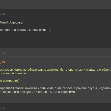
11:56
Южной Америке!
снован на реальных событиях :-).
11:57
r,
#4
остковом фильме обязательно должны быть сисястые и жопастые тёлки,
сиськи и > жопы
ко выживают)
нравится мазок какой-то хренью на лице героев в районе скулы, недалек
ле страшного пожара или бойни, ну типа екстрима.
11:57