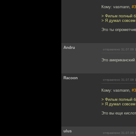
Кому: vasmann,
#3
> Фильм полный б
> Я думал совсем 
Это ты опрометчи
Andru
отправлено 31.07.08 
Это американский
Racoon
отправлено 31.07.08 
Кому: vasmann,
#3
> Фильм полный б
> Я думал совсем 
Это вы еще кислот
ulus
отправлено 31.07.08 