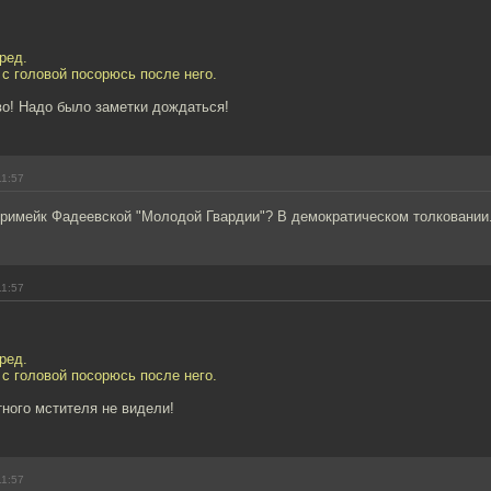
ред.
с головой посорюсь после него.
во! Надо было заметки дождаться!
11:57
 римейк Фадеевской "Молодой Гвардии"? В демократическом толковании
11:57
ред.
с головой посорюсь после него.
ного мстителя не видели!
11:57