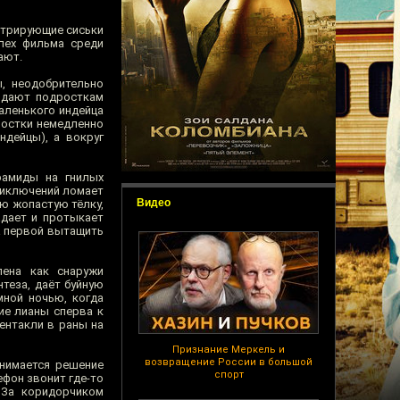
стрирующие сиськи
спех фильма среди
ают.
ы, неодобрительно
е дают подросткам
маленького индейца
ростки немедленно
ндейцы), а вокруг
рамиды на гнилых
риключений ломает
Видео
ую жопастую тёлку,
адает и протыкает
а первой вытащить
лена как снаружи
теза, даёт буйную
мной ночью, когда
ие лианы сперва к
тентакли в раны на
Признание Меркель и
возвращение России в большой
инимается решение
спорт
ефон звонит где-то
 За коридорчиком