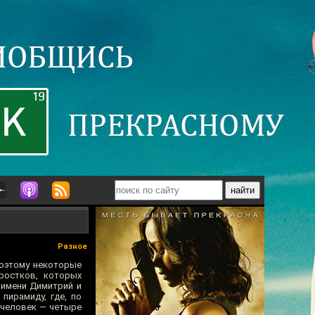
Разное
Поэтому некоторые
ростков, которых
 имени Димитрий и
пирамиду, где, по
и человек — четыре