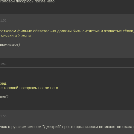
головой посорюсь после него.
11:52
остковом фильме обязательно должны быть сисястые и жопастые тёлки,
сиськи и > жопы
 выживают)
11:53
ред.
с головой посорюсь после него.
ышел?
11:53
вак с русским именем "Дмитрий" просто органически не может не оказа