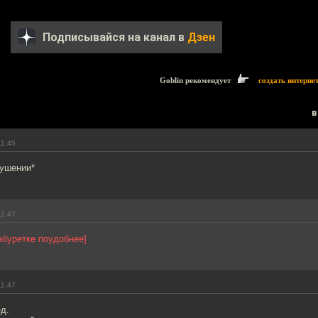
Подписывайся на канал в
Дзен
Goblin рекомендует
создать интерне
в
11:45
кушении*
11:47
абуретке поудобнее]
11:47
д.