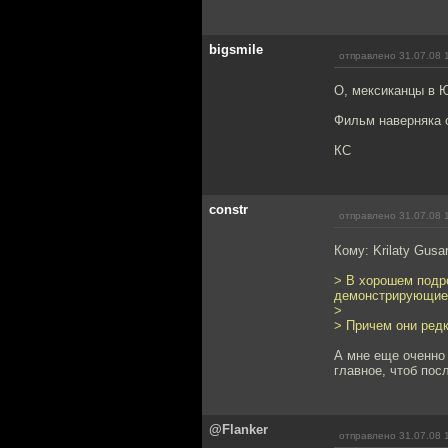
bigsmile
отправлено 31.07.08 
О, мексиканцы в 
Фильм наверняка о
КС
constr
отправлено 31.07.08 
Кому: Krilaty Gusa
> В хорошем подр
демонстрирующие 
>
> Причем они ред
А мне еще оченно 
главное, чтоб пос
@Flanker
отправлено 31.07.08 