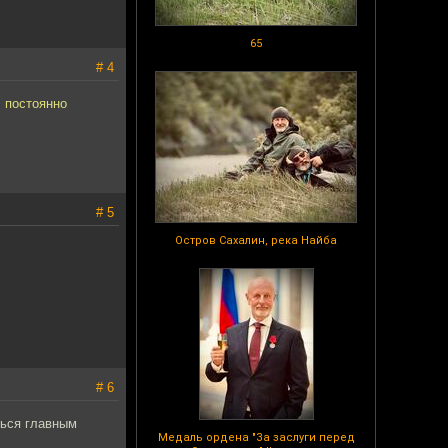
65
# 4
 постоянно
# 5
Остров Сахалин, река Найба
# 6
ться главным
Медаль ордена "За заслуги перед