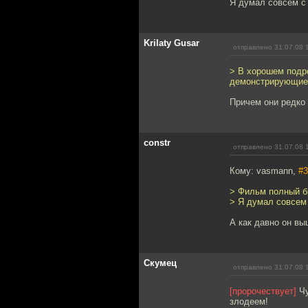
Я думал совсем с 
Krilaty Gusar
отправлено 31.07.08 
> В хорошем подр
демонстрирующие 
Причем они редко
constr
отправлено 31.07.08 
Кому: vasmann,
#3
> Фильм полный б
> Я думал совсем 
А как давно он в
Скумец
отправлено 31.07.08 
[пророчествует]
Чу
злодеем!