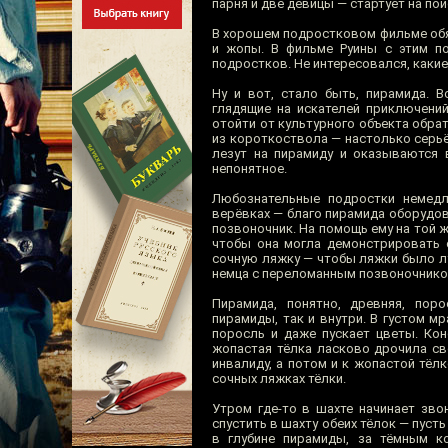
парня и две девицы — стартует на п
В хорошем подростковом фильме обя
и жопы. В фильме Руины с этим по
подростков. Не интересовался, каки
Ну и вот, стало быть, пирамида. 
глядящие на искателей приключений
отойти от культурного объекта обра
из короткоствола — настолько серьё
лезут на пирамиду и оказываются в
непонятное.
Любознательные подростки немедл
верёвках — благо пирамида оборудов
позвоночник. На помощь ему на той 
чтобы она могла демонстрировать с
сочную ляжку — чтобы ляжки было л
немца с переломанным позвоночнико
Пирамида, понятно, древняя, пор
пирамиды, так и внутри. В густом м
поросль и даже пускает цветы. Кон
жопастая тёлка ласково дрочила св
инвалиду, а потом и к жопастой тёл
сочных ляжках тёлки.
Утром где-то в шахте начинает зво
спустить в шахту обеих тёлок — пусть
в глубине пирамиды, за тёмным к