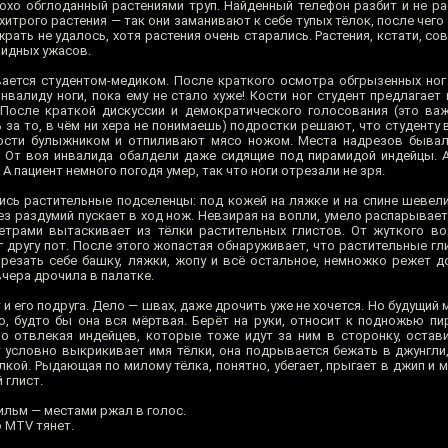
охо обглоданный растениями труп. Найденный телефон разбит и не ра
хитрого растения — так они заманивают к себе тупых тёлок, после чег
жрать не удалось, хотя растения очень старались. Растения, кстати, сов
мидных ужасов.
ается студентом-медиком. После краткого осмотра обгрызенных ног
нвалиду ноги, пока ему не стало хуже! Кости ног студент предлагает
После краткой дискуссии и демократического голосования (это ва
за то, в чём ни хера не понимаешь) подростки решают, что студенту 
ости булыжником и отпиливают мясо ножом. Места надрезов бывал
 От воя инвалида обалдели даже сидящие под пирамидой индейцы. 
А пациент немного погодя умер, так что ноги отрезали не зря.
ись растительные подселенцы: под кожей на ляжке и на спине шевел
ез раздумий пускает в ход нож. Невзирая на вопли, умело распарывае
етрами вытаскивает из тёлки растительных глистов. От жуткого в
 другу пот. После этого жопастая обнаруживает, что растительные гл
т резать себе башку, ляжки, жопу и всё остальное, немножко режет д
чера дрочила в палатке.
и его подруга. Дело — швах, даже дрочить уже не хочется. Но будущий
, будто бы она вся мёртвая. Берёт на руки, относит к подножью пи
ло отвлекая индейцев, которые тоже идут за ним в сторонку, остав
т условно выкрикивает имя тёлки, она подрывается бежать в джунгли
лкой. Рыдающая по милому тёлка, понятно, убегает, прыгает в джип и м
 глист.
льм — местами ржал в голос.
 MTV тянет.