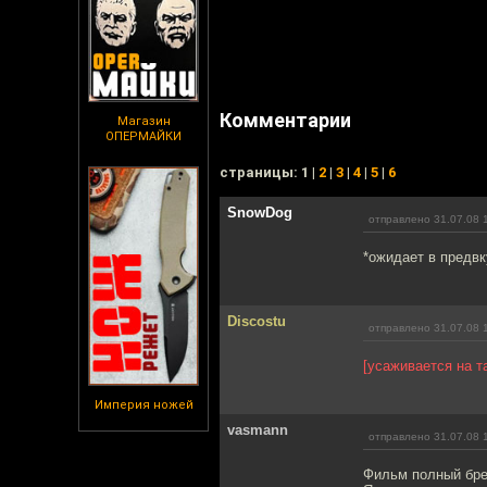
Комментарии
Магазин
ОПЕРМАЙКИ
cтраницы: 1 |
2
|
3
|
4
|
5
|
6
SnowDog
отправлено 31.07.08 
*ожидает в предв
Discostu
отправлено 31.07.08 
[усаживается на т
Империя ножей
vasmann
отправлено 31.07.08 
Фильм полный бре