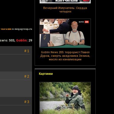
Вечерний Излучатель: Сердца
четырех
т магазин
в megagroup.ru
сего: 503,
Goblin
: 29
# 1
Goblin News 205: террорист Павел
Дуров, смерть академика Зезина,
масло из канализации
Картинки
# 2
# 3