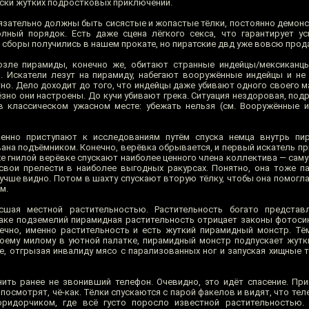
оиски жутких подростковых приключений.
зательно должны быть сисястые и жопастые тёлки, постоянно демон
лный порядок. Есть даже сцена лёгкого секса, что гарантирует у
е сборы получились в нашем прокате, но пиратские двд уже вовсю прод
Возле пирамиды, конечно же, обитают странные индейцы/мексиканц
. Искатели лезут на пирамиду, набегают вооружённые индейцы и н
тно. Дело доходит до того, что индейцы даже убивают одного своего 
зно они настроены. До кучи убивают грека. Ситуация нездоровая, под
 классическом ужасном месте: убежать нельзя (см. Вооружённые и
енно приступают к исследованиям путём спуска немца внутрь пи
ана подъёмником. Конечно, верёвка обрывается, и первый искатель п
же гнилой верёвке спускают наиболее ценного члена коллектива — сам
вои прелести в наиболее выгодных ракурсах. Понятно, она тоже п
учше видно. Потом в шахту спускают вторую тёлку, чтобы она помогл
м.
осшая местной растительностью. Растительность богато представ
раке подземелий пирамидная растительность отрицает законы фотосин
ечно, именно растительность и есть жуткий пирамидный монстр. Тё
оему милому в уютной палатке, пирамидный монстр подпускает жутк
ке, отгрызая инвалиду мясо с парализованных ног и запуская хищные 
нить ранее не звонивший телефон. Очевидно, это идёт спасение. Пр
 посмотрят, чё-как. Тёлки спускаются с парой факелов и видят, что тел
оридорчиком, где всё густо поросло известной растительностью.