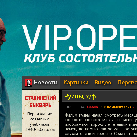
Картинки
Видео
Перев
Новости
Руины, х/ф
31.07.08 11:44 |
Goblin
|
503 комментария
»
Фильм Руины начал смотреть месяца
тонкости сюжета могли от меня у
изображают взрослые тётеньки и дя
немец, не помню как зовут. Поступ
слухам, очень интересно. Сразу стан