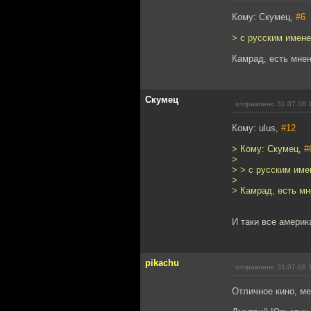
Кому: Скумец,
#6
> с русским имен
Камрад, есть мнени
Скумец
отправлено 31.07.08 
Кому: ulus,
#12
> Кому: Скумец,
#
>
> > с русским име
>
> Камрад, есть мне
И таки все америк
pikachu
отправлено 31.07.08 
Отличное кино, ме