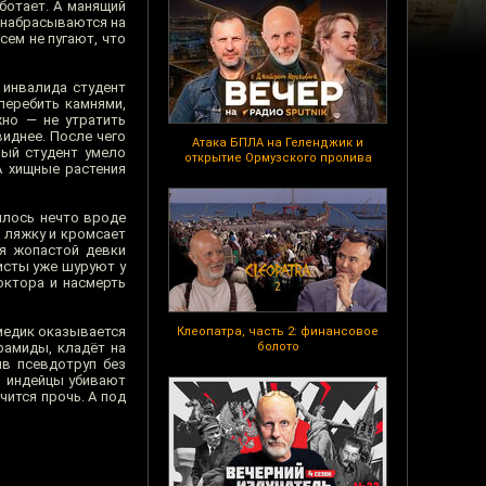
ботает. А манящий
о набрасываются на
сем не пугают, что
 инвалида студент
 перебить камнями,
жно — не утратить
виднее. После чего
Атака БПЛА на Геленджик и
ый студент умело
открытие Ормузского пролива
А хищные растения
илось нечто вроде
т ляжку и кромсает
оя жопастой девки
исты уже шуруют у
октора и насмерть
 медик оказывается
Клеопатра, часть 2: финансовое
рамиды, кладёт на
болото
ив псевдотруп без
, индейцы убивают
чится прочь. А под