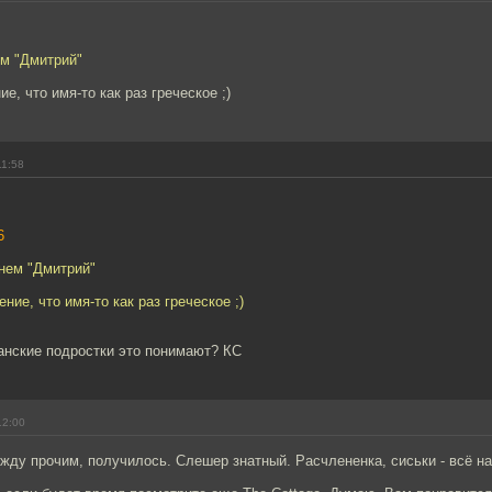
ем "Дмитрий"
е, что имя-то как раз греческое ;)
11:58
6
нем "Дмитрий"
ние, что имя-то как раз греческое ;)
анские подростки это понимают? КС
12:00
жду прочим, получилось. Слешер знатный. Расчлененка, сиськи - всё на