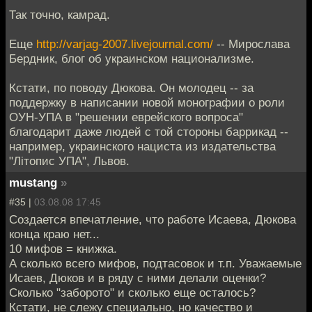
Так точно, камрад.
Еще
http://varjag-2007.livejournal.com/
-- Мирослава
Бердник, блог об украинском национализме.
Кстати, по поводу Дюкова. Он молодец -- за
поддержку в написании новой монографии о роли
ОУН-УПА в "решении еврейского вопроса"
благодарит даже людей с той стороны баррикад --
например, украинского нациста из издательства
"Літопис УПА", Львов.
mustang
»
#35 |
03.08.08 17:45
Создается впечатление, что работе Исаева, Дюкова
конца краю нет...
10 мифов = книжка.
А сколько всего мифов, подтасовок и т.п. Уважаемые
Исаев, Дюков и в ряду с ними делали оценки?
Сколько "заборото" и сколько еще осталось?
Кстати, не слежу специально, но качество и