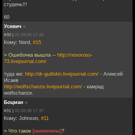
студень!!!
60
Усевич
»
#30 |
03.08.08 17:30
Кому: Nord,
#15
> Ошибочка вышла --
http://novoross-
73.livejournal.com/
туда же:
http://dr-guillotin.livejournal.com/
- Алексей
Исаев
http://wolfschanze.livejournal.com/
- камрад
wolfschanze.
Боцман
»
#31 |
03.08.08 17:37
Кому: Johnson,
#11
> Что такое
[онемечены]
?