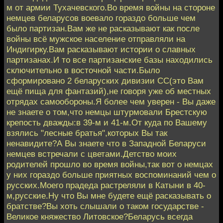
м от армии Тухачевского.Во время войны на стороне
немцев беларусов воевало гораздо больше чем
было партизан.Вам же не расказывают как после
войны всё мужское население отправляли на
Индигирку.Вам расказывают истории о славных
партизанах.И то все партизанские базы находились
сключительно в восточной части.Было
сформировано 2 беларуских дивизии СС(это Вам
ещё пища для фантазий),не говоря уже об местных
отрядах самообороны.Я более чем уверен - Вы даже
не знаете о том,что немцы штурмовали Брестскую
крепость дважды:в 39-м и 41-м.От куда по Вашему
взялись "лесные братья",которых Вы так
ненавидите?А Вы знаете что в Западной Беларуси
немцев встречали с цветами.Детство моих
родителей прошло во время войны,так вот о немцах
у них гораздо больше приятных воспоминаний чем о
русских.Моего прадеда растреляли в Катыни в 40-
м,русские.Ну что Вы мне будете ещё расказывать о
братстве?Вы хоть слышали о таком государстве -
Великое княжество Литовское?Беларусь всегда