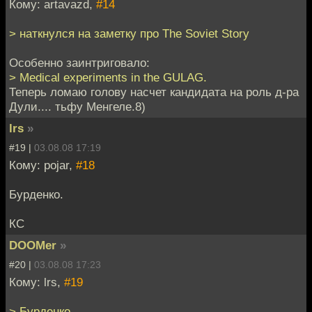
Кому: artavazd,
#14
> наткнулся на заметку про The Soviet Story
Особенно заинтриговало:
> Medical experiments in the GULAG.
Теперь ломаю голову насчет кандидата на роль д-ра
Дули.... тьфу Менгеле.8)
lrs
»
#19 |
03.08.08 17:19
Кому: pojar,
#18
Бурденко.
КС
DOOMer
»
#20 |
03.08.08 17:23
Кому: lrs,
#19
> Бурденко.