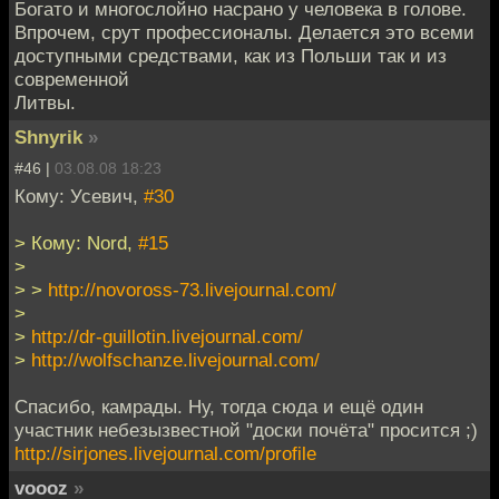
Богато и многослойно насрано у человека в голове.
Впрочем, срут профессионалы. Делается это всеми
доступными средствами, как из Польши так и из
современной
Литвы.
Shnyrik
»
#46 |
03.08.08 18:23
Кому: Усевич,
#30
> Кому: Nord,
#15
>
> >
http://novoross-73.livejournal.com/
>
>
http://dr-guillotin.livejournal.com/
>
http://wolfschanze.livejournal.com/
Спасибо, камрады. Ну, тогда сюда и ещё один
участник небезызвестной "доски почёта" просится ;)
http://sirjones.livejournal.com/profile
voooz
»