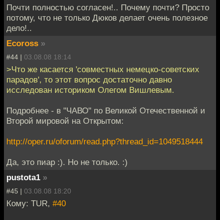
Почти полностью согласен!.. Почему почти? Просто
потому, что не только Дюков делает очень полезное
дело!..
Ecoross
»
#44 |
03.08.08 18:14
>Что же касается 'совместных немецко-советских
парадов', то этот вопрос достаточно давно
исследован историком Олегом Вишлевым.
Подробнее - в "ЧАВО" по Великой Отечественной и
Второй мировой на Открытом:
http://oper.ru/oforum/read.php?thread_id=1049518444
Да, это пиар :). Но не только. :)
pustota1
»
#45 |
03.08.08 18:20
Кому: TUR,
#40