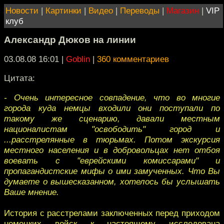
Новости
|
Картинки
|
Видео
|
Переводы
|
Магазин
|
VIP
клуб
Александр Дюков на линии
03.08.08 16:01
|
Goblin
|
360 комментариев
Цитата:
- Очень интересное совпадение, что во многие
города куда немцы входили они поступали по
такому же сценарию, давали местным
националистам "освободить" город и
...расстрелянные в тюрьмах. Потом экскурсия
местного населения и в добровольцах нет отбоя
воевать с "еврейскими комиссарами" и
пропагандистские мифы о ими замученных. Что Вы
думаете о вышесказанном, хотелось бы услышать
Ваше мнение.
История с расстрелами заключенных перед приходом
немецких войск к настоящему исследована