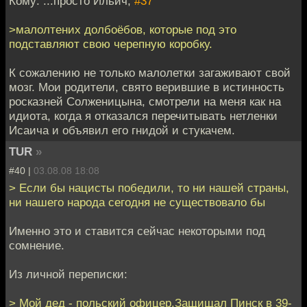
Кому: ...просто Ильич,
#37
>малолтених долбоёбов, которые под это
подставляют свою черепную коробку.
К сожалению не только малолетки загаживают свой
мозг. Мои родители, свято верившие в истинность
росказней Солженицына, смотрели на меня как на
идиота, когда я отказался перечитывать нетленки
Исаича и объявил его гнидой и стукачем.
TUR
»
#40 |
03.08.08 18:08
> Если бы нацисты победили, то ни нашей страны,
ни нашего народа сегодня не существовало бы
Именно это и ставится сейчас некоторыми под
сомнение.
Из личной переписки:
> Мой дед - польский офицер.Защищал Пинск в 39-