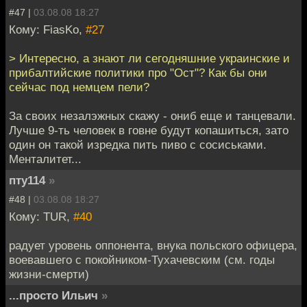
#47 |
03.08.08 18:27
Кому: FiasKo,
#27
> Интересно, а знают ли сегодняшние украинские и
прибалтийские политики про "Ост"? Как бы они
сейчас под немцем пели?
За своих незалэжных скажу - ониб еще и танцевали.
Лучше 9-ть человек в говне будут копашиться, зато
один он такой изредка пить пиво с сосиськами.
Менталитет...
пту114
»
#48 |
03.08.08 18:27
Кому: TUR,
#40
радует уровень оппонента, внука польского офицера,
воевавшего с покойником-Тухачевским (см. годы
жизни-смерти)
...просто Ильич
»