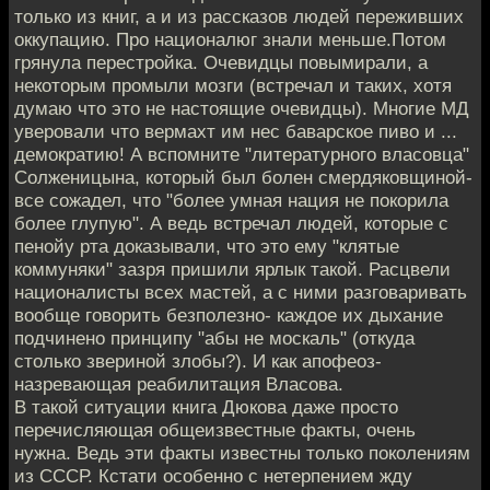
только из книг, а и из рассказов людей переживших
оккупацию. Про националюг знали меньше.Потом
грянула перестройка. Очевидцы повымирали, а
некоторым промыли мозги (встречал и таких, хотя
думаю что это не настоящие очевидцы). Многие МД
уверовали что вермахт им нес баварское пиво и ...
демократию! А вспомните "литературного власовца"
Солженицына, который был болен смердяковщиной-
все сожадел, что "более умная нация не покорила
более глупую". А ведь встречал людей, которые с
пенойу рта доказывали, что это ему "клятые
коммуняки" зазря пришили ярлык такой. Расцвели
националисты всех мастей, а с ними разговаривать
вообще говорить безполезно- каждое их дыхание
подчинено принципу "абы не москаль" (откуда
столько звериной злобы?). И как апофеоз-
назревающая реабилитация Власова.
В такой ситуации книга Дюкова даже просто
перечисляющая общеизвестные факты, очень
нужна. Ведь эти факты известны только поколениям
из СССР. Кстати особенно с нетерпением жду