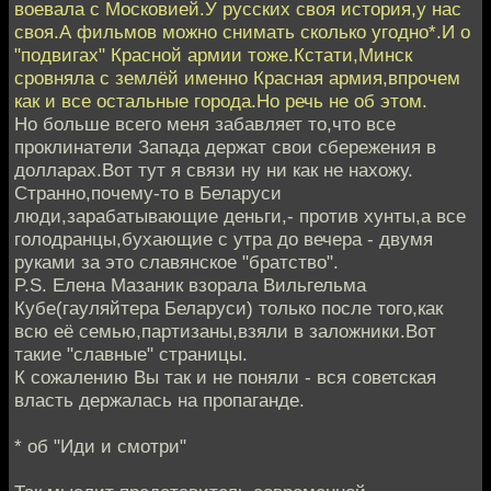
воевала с Московией.У русских своя история,у нас
своя.А фильмов можно снимать сколько угодно*.И о
"подвигах" Красной армии тоже.Кстати,Минск
сровняла с землёй именно Красная армия,впрочем
как и все остальные города.Но речь не об этом.
Но больше всего меня забавляет то,что все
проклинатели Запада держат свои сбережения в
долларах.Вот тут я связи ну ни как не нахожу.
Странно,почему-то в Беларуси
люди,зарабатывающие деньги,- против хунты,а все
голодранцы,бухающие с утра до вечера - двумя
руками за это славянское "братство".
P.S. Елена Мазаник взорала Вильгельма
Кубе(гауляйтера Беларуси) только после того,как
всю её семью,партизаны,взяли в заложники.Вот
такие "славные" страницы.
К сожалению Вы так и не поняли - вся советская
власть держалась на пропаганде.
* об "Иди и смотри"