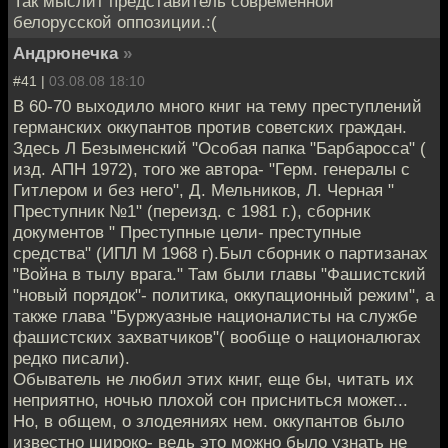
Так мыслит представитель современной
белорусской оппозиции.:(
Андрюнечка
»
#41 |
03.08.08 18:10
В 60-70 выходило много книг на тему преступлений
германских оккупантов против советских граждан.
Здесь Л Безыменский "Особая папка "Барбаросса" (
изд. АПН 1972), того же автора- "Герм. генералы с
Гитлером и без него", Д. Мельников, Л. Черная "
Преступник №1" (переизд. с 1981 г.), сборник
документов " Преступные цели- преступные
средства" (ИПЛ М 1968 г).Был сборник о партизанах
"Война в тылу врага." Там были главы "Фашистский
"новый порядок"- политика, оккупационный режим", а
также глава "Буржуазные националисты на службе
фашистских захватчиков"( вообще о националюгах
редко писали).
Обыватель не любил этих книг, еще бы, читать их
неприятно, ночью плохой сон присниться может...
Но, в общем, о злодеяниях нем. оккупантов было
известно широко- ведь это можно было узнать не