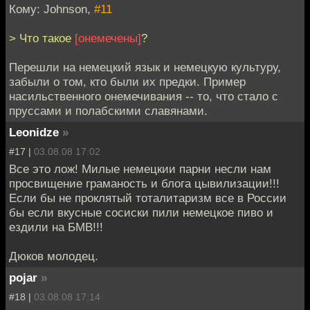
Кому: Johnson,
#11
> Что такое
[онемечены]
?
Перешли на немецкий язык и немецкую культуру,
забыли о том, кто были их предки. Пример
насильственного онемечивания -- то, что стало с
пруссами и полабскими славянами.
Leonidze
»
#17 |
03.08.08 17:02
Все это лож! Милые немецкии парни несли нам
просвищение граманость и блога цывилизации!!!
Если бы не проклятый тоталитаризм все в России
бы если вкусные сосиски пили немецкое пиво и
ездили на БМВ!!!
Дюков молодец.
pojar
»
#18 |
03.08.08 17:14