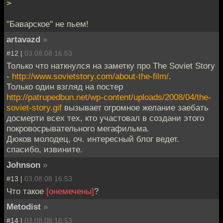
>
"Баварское" не пьем!
artavazd
»
#12 |
03.08.08 16:53
Только что наткнулся на заметку про The Soviet Story
-
http://www.sovietstory.com/about-the-film/
.
Только один взгляд на постер
http://patrupedbun.net/wp-content/uploads/2008/04/the-
soviet-story.gif
вызывает огромное желание заебать
досмерти всех тех, кто участовал в создани этого
покровосрывательного мегафильма.
Дюков молодец, оч. интересный блог ведет.
спасибо, извините.
Johnson
»
#13 |
03.08.08 16:53
Что такое
[онемечены]
?
Metodist
»
#14 |
03.08.08 16:53