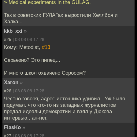
> Medical experiments in the GULAG.
Так в советских ГУЛАГах выростили Xеллбоя и
Xалка...
kkb_xxi
»
#25 |
03.08.08 17:28
Кому: Metodist,
#13
Серьезно? Это пипец...
И много школ охвачено Соросом?
Xaron
»
#26 |
03.08.08 17:28
Честно говоря, адрес источника удивил.. Уж было
подумал, что кто-то из западных журналистов
предал идеалы демократии и взял у Дюкова
интервью.. ан-нет.
FiasKo
»
#27 |
03.08.08 17:28