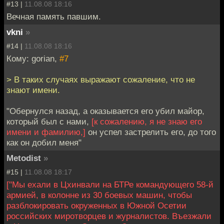
#13 |
11.08.08 18:16
Вечная память павшим.
vkni
»
#14 |
11.08.08 18:16
Кому: gorian,
#7
> В таких случаях выражают сожаление, что не
знают имени.
"Обернулся назад, а оказывается его убил майор,
который был с нами,
[к сожалению, я не знаю его
имени и фамилию,]
он успел застрелить его, до того
как он добил меня"
Metodist
»
#15 |
11.08.08 18:17
["Мы ехали в Цхинвали на БТРе командующего 58-й
армией, в колонне из 30 боевых машин, чтобы
разблокировать окруженных в Южной Осетии
российских миротворцев и журналистов. Въезжали