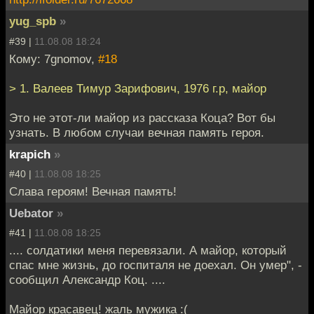
yug_spb
»
#39 |
11.08.08 18:24
Кому: 7gnomov,
#18
> 1. Валеев Тимур Зарифович, 1976 г.р, майор
Это не этот-ли майор из рассказа Коца? Вот бы
узнать. В любом случаи вечная память героя.
krapich
»
#40 |
11.08.08 18:25
Слава героям! Вечная память!
Uebator
»
#41 |
11.08.08 18:25
.... солдатики меня перевязали. А майор, который
спас мне жизнь, до госпиталя не доехал. Он умер", -
сообщил Александр Коц. ....
Майор красавец! жаль мужика :(