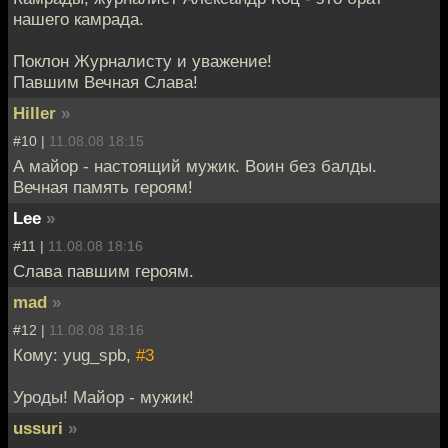
нашего камрада.
Поклон Журналисту и уважение!
Павшим Вечная Слава!
Hiller
»
#10 |
11.08.08 18:15
А майор - настоящий мужик. Воин без балды.
Вечная память героям!
Lee
»
#11 |
11.08.08 18:16
Слава павшим героям.
mad
»
#12 |
11.08.08 18:16
Кому: yug_spb,
#3
Уроды! Майор - мужик!
ussuri
»