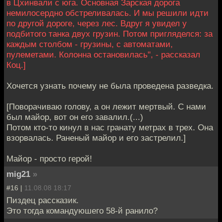
в Цхинвали с юга. Основная Зарская дорога
немилосердно обстреливалась. И мы решили идти
по другой дороге, через лес. Вдруг я увидел у
подбитого танка двух грузин. Потом пригляделся: за
каждым столбом - грузины, с автоматами,
пулеметами. Колонна остановилась", - рассказал
Коц.]
Хочется узнать почему не была проведена разведка.
[Поворачиваю голову, а он лежит мертвый. С нами
был майор, вот он его завалил.(...)
Потом кто-то кинул в нас гранату метрах в трех. Она
взорвалась. Раненый майор и его застрелил.]
Майор - просто герой!
mig21
»
#16 |
11.08.08 18:17
Пиздец рассказик.
Это тогда командуюшего 58-й ранило?