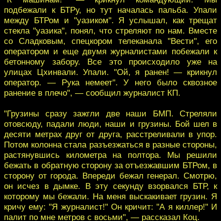
подбежали к БТРу, но тут началась пальба. Упали
между БТРом и "уазиком". Я услышал, как трещат
стекла "уазика", понял, что стреляют по нам. Вместе
со Сладковым, спецкором телеканала "Вести", его
оператором и еще двумя журналистами побежали к
бетонному забору. Все это происходило уже на
улицах Цхинвали. Упали. "Ой, я ранен! — крикнул
оператор. — Рука немеет". У него было сквозное
ранение в плечо", — сообщил журналист КП.
"Грузины сразу зажгли две наши БМП. Стреляли
отовсюду, падали люди, наши и грузины. Бой шел в
десяти метрах друг от друга, расстреливали в упор.
Потом колонна стала разъезжаться в разные стороны,
растянувшись километра на полтора. Мы решили
бежать в обратную сторону за отъезжавшим БТРом, в
сторону от города. Впереди бежал генерал. Смотрю,
он исчез в дымке. В эту секунду взорвался БТР, к
которому мы бежали. На меня выскакивает грузин. Я
кричу ему: "Я журналист!" Он кричит: "А я киллер!" И
палит по мне метров с восьми", — рассказал Коц.