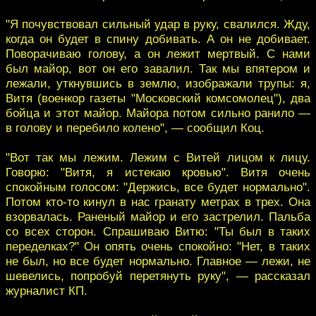
"Я почувствовал сильный удар в руку, свалился. Жду,
когда он будет в спину добивать. А он не добивает.
Поворачиваю голову, а он лежит мертвый. С нами
был майор, вот он его завалил. Так мы впятером и
лежали, уткнувшись в землю, изображали трупы: я,
Витя (военкор газеты "Московский комсомолец"), два
бойца и этот майор. Майора потом сильно ранило —
в голову и перебило колено", — сообщил Коц.
"Вот так мы лежим. Лежим с Витей лицом к лицу.
Говорю: "Витя, я истекаю кровью". Витя очень
спокойным голосом: "Держись, все будет нормально".
Потом кто-то кинул в нас гранату метрах в трех. Она
взорвалась. Раненый майор и его застрелил. Пальба
со всех сторон. Спрашиваю Витю: "Ты был в таких
переделках?" Он опять очень спокойно: "Нет, в таких
не был, но все будет нормально. Главное — лежи, не
шевелись, попробуй перетянуть руку", — рассказал
журналист КП.