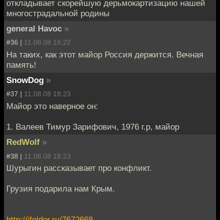
откладывает скорейшую дерьмокартизацию нашей
многострадальной родины
general Havoc
»
#36 |
11.08.08 18:22
На таких, как этот майор Россия держится. Вечная
память!
SnowDog
»
#37 |
11.08.08 18:23
Майор это наверное он:
1. Валеев Тимур Зарифович, 1976 г.р, майор
RedWolf
»
#38 |
11.08.08 18:23
Шурыгин рассказывает про конфликт.
Грузия подарила нам Крым.
http://ifolder.ru/7672668