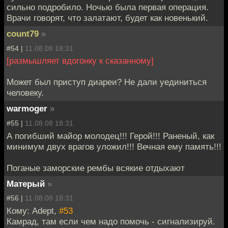
сильно подробило. Ночью была первая операция.
Врачи говорят, что залатают, будет как новенький.
count79
»
#54 |
11.08.08 18:31
[размышляет вдогонку к сказанному]
Может был приступ диареи? Не дали уединиться
человеку.
warmoger
»
#55 |
11.08.08 18:31
А погибший майор молодец!!! Герой!!! Раненый, как
минимум двух врагов уложил!!! Вечная ему память!!!
Поганые заморские рембы всякие отдыхают
Матерый
»
#56 |
11.08.08 18:31
Кому: Adept,
#53
Камрад, там если чем надо помочь - сигнализируй.