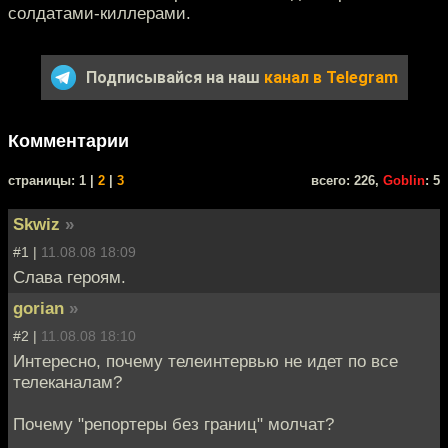
солдатами-киллерами.
Подписывайся на наш
канал в Telegram
Комментарии
cтраницы: 1 |
2
|
3
всего: 226,
Goblin
: 5
Skwiz
»
#1 |
11.08.08 18:09
Слава героям.
gorian
»
#2 |
11.08.08 18:10
Интересно, почему телеинтервью не идет по все
телеканалам?
Почему "репортеры без границ" молчат?