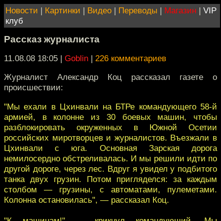
Новости
|
Картинки
|
Видео
|
Переводы
|
Магазин
|
VIP
клуб
Рассказ журналиста
11.08.08 18:05
|
Goblin
|
226 комментариев
Журналист Александр Коц рассказал газете о
происшествии:
"Мы ехали в Цхинвали на БТРе командующего 58-й
армией, в колонне из 30 боевых машин, чтобы
разблокировать окруженных в Южной Осетии
российских миротворцев и журналистов. Въезжали в
Цхинвали с юга. Основная Зарская дорога
немилосердно обстреливалась. И мы решили идти по
другой дороге, через лес. Вдруг я увидел у подбитого
танка двух грузин. Потом пригляделся: за каждым
столбом — грузины, с автоматами, пулеметами.
Колонна остановилась", — рассказал Коц.
"К машинам!" — крикнул командующий. Мы