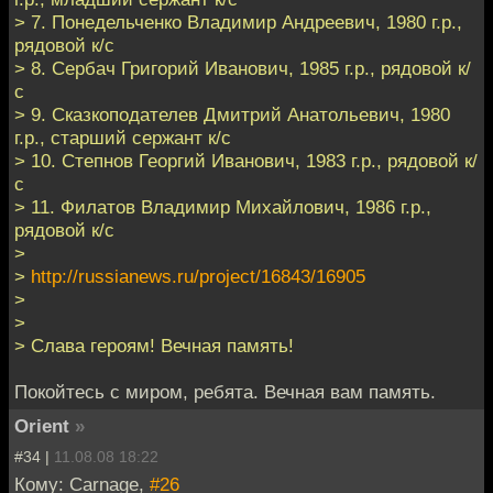
> 7. Понедельченко Владимир Андреевич, 1980 г.р.,
рядовой к/с
> 8. Сербач Григорий Иванович, 1985 г.р., рядовой к/
с
> 9. Сказкоподателев Дмитрий Анатольевич, 1980
г.р., старший сержант к/с
> 10. Степнов Георгий Иванович, 1983 г.р., рядовой к/
с
> 11. Филатов Владимир Михайлович, 1986 г.р.,
рядовой к/с
>
>
http://russianews.ru/project/16843/16905
>
>
> Слава героям! Вечная память!
Покойтесь с миром, ребята. Вечная вам память.
Orient
»
#34 |
11.08.08 18:22
Кому: Carnage,
#26