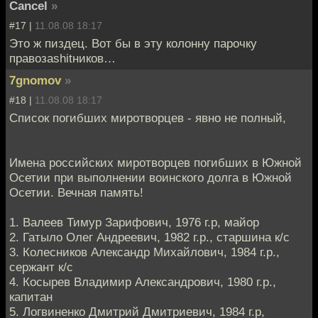
Cancel
»
#17 |
11.08.08 18:17
Это ж пиздец. Вот бы в эту колонну парочку
правозаshitников…
7gnomov
»
#18 |
11.08.08 18:17
Список погибших миротворцев - явно не полный,
Имена российских миротворцев погибших в Южной
Осетии при выполнении воинского долга в Южной
Осетии. Вечная память!
1. Валеев Тимур Зарифович, 1976 г.р, майор
2. Гатыло Олег Андреевич, 1982 г.р., старшина к/с
3. Колесников Александр Михайлович, 1984 г.р.,
сержант к/с
4. Косырев Владимир Александрович, 1980 г.р.,
капитан
5. Логвиненко Дмитрий Дмитриевич, 1984 г.р,