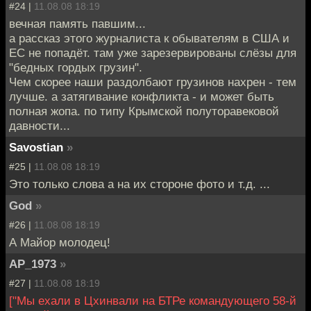
#24 |
11.08.08 18:19
вечная память павшим...
а рассказ этого журналиста к обывателям в США и
ЕС не попадёт. там уже зарезервированы слёзы для
"бедных гордых грузин".
Чем скорее наши раздолбают грузинов нахрен - тем
лучше. а затягивание конфликта - и может быть
полная жопа. по типу Крымской полуторавековой
давности...
Savostian
»
#25 |
11.08.08 18:19
Это только слова а на их стороне фото и т.д. ...
God
»
#26 |
11.08.08 18:19
А Майор молодец!
AP_1973
»
#27 |
11.08.08 18:19
["Мы ехали в Цхинвали на БТРе командующего 58-й