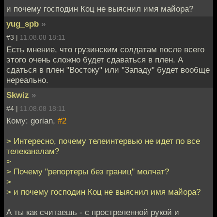
и почему господин Коц не выяснил имя майора?
yug_spb
»
#3 |
11.08.08 18:11
Есть мнение, что грузинским солдатам после всего
этого очень сложно будет сдаваться в плен. А
сдаться в плен "Востоку" или "Западу" будет вообще
нереально.
Skwiz
»
#4 |
11.08.08 18:11
Кому: gorian,
#2
> Интересно, почему телеинтервью не идет по все
телеканалам?
>
> Почему "репортеры без границ" молчат?
>
> и почему господин Коц не выяснил имя майора?
А ты как считаешь - с простреленной рукой и