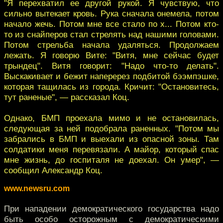
"Я перехватил ее другой рукой. Я чувствую, что
сильно вытекает кровь. Рука сначала онемела, потом
начало жечь. Потом мне все стало по х... Потом кто-
то из снайперов стал стрелять над нашими головами.
Потом стрельба начала удаляться. Продолжаем
лежать. Я говорю Вите: "Витя, мне сейчас будет
трындец". Витя говорит: "Надо что-то делать".
Выскакивает и бежит наперерез подбитой бээмпэшке,
которая тащилась из города. Кричит: "Остановитесь,
тут раненые", — рассказал Коц.
Однако, БМП проехала мимо и не остановилась,
следующая за ней подобрала раненных. "Потом мы
забрались в БМП и выехали из опасной зоны. Там
солдатики меня перевязали. А майор, который спас
мне жизнь, до госпиталя не доехал. Он умер", —
сообщил Александр Коц.
www.newsru.com
При нападении демократического государства надо
быть особо осторожным с демократическими