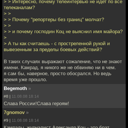
> > Интересно, почему телеинтервью не идет по все
телеканалам?
> >
> > Почему "репортеры без границ" молчат?
> >
> > и почему господин Коц не выяснил имя майора?
>
> А ты как считаешь - с простреленной рукой и
вывезенным за пределы боевых действий?
В таких случаях выражают сожаление, что не знают
имени. Камрад, я никого же не обвиняю ни в чем.
я сам бы, наверное, просто обосрался. Но ведь
время уже прошло.
Begemoth
»
#8 |
11.08.08 18:14
Слава России!Слава героям!
7gnomov
»
#9 |
11.08.08 18:14
Камрады, журналист Александр Коц - это брат