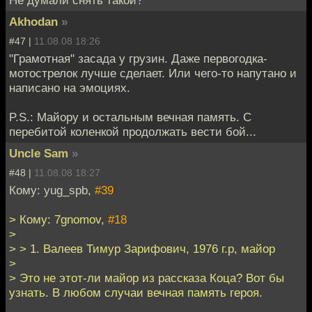
Akhodan
»
#47 |
11.08.08 18:26
"Грамотная" засада у грузин. Даже первогодка-
мотострелок лучше сделает. Или чего-то напутано и
написано на эмоциях.
P.S.: Майору и остальным вечная память. С
перебитой коленкой продолжать вести бой...
Uncle Sam
»
#48 |
11.08.08 18:27
Кому: yug_spb,
#39
> Кому: 7gnomov,
#18
>
> > 1. Валеев Тимур Зарифович, 1976 г.р, майор
>
> Это не этот-ли майор из рассказа Коца? Вот бы
узнать. В любом случаи вечная память героя.