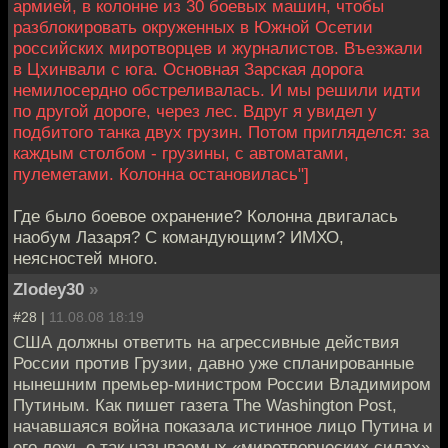
армией, в колонне из 30 боевых машин, чтобы
разблокировать окруженных в Южной Осетии
российских миротворцев и журналистов. Въезжали
в Цхинвали с юга. Основная Зарская дорога
немилосердно обстреливалась. И мы решили идти
по другой дороге, через лес. Вдруг я увидел у
подбитого танка двух грузин. Потом пригляделся: за
каждым столбом - грузины, с автоматами,
пулеметами. Колонна остановилась"]
Где было боевое охранение? Колонна двигалась
наобум Лазаря? С командующим? ИМХО,
неясностей много.
Zlodey30
»
#28 |
11.08.08 18:19
США должны ответить на агрессивные действия
России против Грузии, давно уже спланированные
нынешним премьер-министром России Владимиром
Путиным. Как пишет газета The Washington Post,
начавшаяся война показала истинное лицо Путина и
его ложь о так называемых «миротворческих силах»,