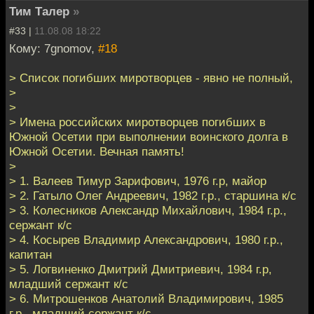
Тим Талер
»
#33 |
11.08.08 18:22
Кому: 7gnomov,
#18
> Список погибших миротворцев - явно не полный,
>
>
> Имена российских миротворцев погибших в
Южной Осетии при выполнении воинского долга в
Южной Осетии. Вечная память!
>
> 1. Валеев Тимур Зарифович, 1976 г.р, майор
> 2. Гатыло Олег Андреевич, 1982 г.р., старшина к/с
> 3. Колесников Александр Михайлович, 1984 г.р.,
сержант к/с
> 4. Косырев Владимир Александрович, 1980 г.р.,
капитан
> 5. Логвиненко Дмитрий Дмитриевич, 1984 г.р,
младший сержант к/с
> 6. Митрошенков Анатолий Владимирович, 1985
г.р., младший сержант к/с