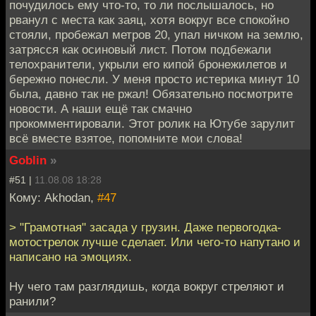
почудилось ему что-то, то ли послышалось, но
рванул с места как заяц, хотя вокруг все спокойно
стояли, пробежал метров 20, упал ничком на землю,
затрясся как осиновый лист. Потом подбежали
телохранители, укрыли его кипой бронежилетов и
бережно понесли. У меня просто истерика минут 10
была, давно так не ржал! Обязательно посмотрите
новости. А наши ещё так смачно
прокомментировали. Этот ролик на Ютубе зарулит
всё вместе взятое, попомните мои слова!
Goblin
»
#51 |
11.08.08 18:28
Кому: Akhodan,
#47
> "Грамотная" засада у грузин. Даже первогодка-
мотострелок лучше сделает. Или чего-то напутано и
написано на эмоциях.
Ну чего там разглядишь, когда вокруг стреляют и
ранили?