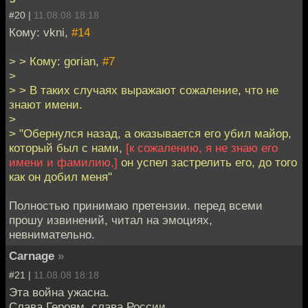
#20 |
11.08.08 18:18
Кому: vkni,
#14
> > Кому: gorian,
#7
>
> > В таких случаях выражают сожаление, что не
знают имени.
>
> "Обернулся назад, а оказывается его убил майор,
который был с нами,
[к сожалению, я не знаю его
имени и фамилию,]
он успел застрелить его, до того
как он добил меня"
Полностью принимаю претензии. перед всеми
прошу извинений, читал на эмоциях,
невнимательно.
Carnage
»
#21 |
11.08.08 18:18
Эта война ужасна.
Слава Героям, слава России.