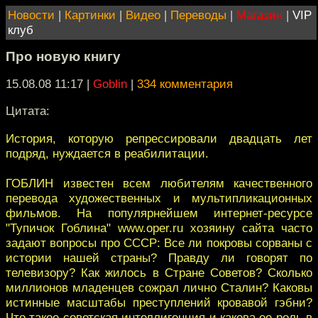
Новости
|
Картинки
|
Видео
|
Переводы
|
Магазин
|
VIP
клуб
Про новую книгу
15.08.08 11:17
|
Goblin
|
334 комментария
Цитата:
История, которую репрессировали двадцать лет
подряд, нуждается в реабилитации.
ГОБЛИН известен всем любителям качественного
перевода художественных и мультипликационных
фильмов. На популярнейшем интернет-ресурсе
"Тупичок Гоблина" www.oper.ru хозяину сайта часто
задают вопросы про СССР: Все ли покровы сорваны с
истории нашей страны? Правду ли говорят по
телевизору? Как жилось в Стране Советов? Сколько
миллионов младенцев сожрал лично Сталин? Каковы
истинные масштабы преступлений кровавой гэбни?
Что такое советская интеллигенция и какова ее роль в