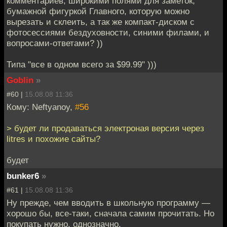
комментариев, широкими полями для заметок,
бумажной фигуркой Главного, которую можно
вырезать и склеить, а так же компакт-диском с
фотосессиями бездуховности, синими филами, и
вопросами-ответами? ))
Типа "все в одном всего за $99.99" )))
Goblin
»
#60 |
15.08.08 11:36
Кому: Neftyanoy,
#56
> будет ли продаваться электроная версия через
litres и похожие сайты?
будет
bunker6
»
#61 |
15.08.08 11:36
Ну прежде, чем вводить в школьную программу —
хорошо бы, все-таки, сначала самим прочитать. Но
покупать нужно, однозначно.