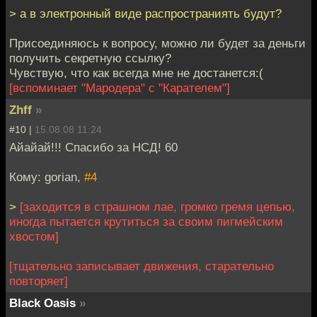
> а в электронный виде распространиять будут?
Присоединяюсь к вопросу, можно ли будет за деньги
получить секретную ссылку?
Чувствую, что как всегда мне не достанется:(
[вспоминает "Мародера" с "Карателем"]
Zhff
»
#10 |
15.08.08 11:24
Айайай!!! Спасибо за НСД! 60
Кому: gorian,
#4
>
[заходится в страшном лае, громко гремя цепью,
иногда пытается крутиться за своим пигмейским
хвостом]
[тщательно записывает движения, старательно
повторяет]
Black Oasis
»