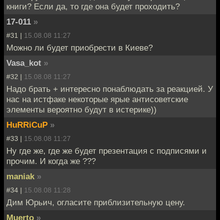
книги? Если да, то где она будет проходить?
17-011
»
#31 |
15.08.08 11:27
Можно ли будет приобрести в Киеве?
Vasa_kot
»
#32 |
15.08.08 11:27
Надо брать + интересно понаблюдать за реакцией. У
нас на истфаке некоторые ярые антисоветские
элементы вероятно будут в истерике))
HuRRiCuP
»
#33 |
15.08.08 11:27
Ну где же, где же будет презентация c подписями и
прочим. И когда же ???
maniak
»
#34 |
15.08.08 11:28
Дим Юрьич, огласите приблизительную цену.
Muerto
»