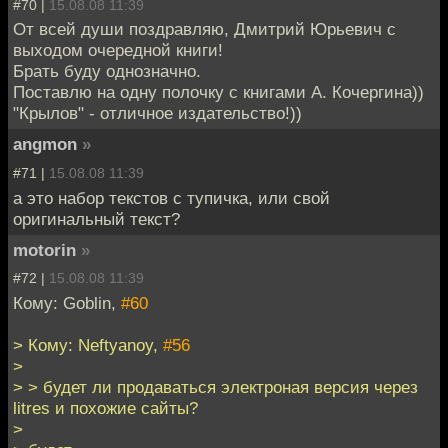
#70 |
15.08.08 11:39
От всей души поздравляю, Дмитрий Юрьевич с
выходом очередной книги!
Брать буду однозначно.
Поставлю на одну полочку с книгами А. Кочергина))
"Крылов" - отличное издательство!))
angmon
»
#71 |
15.08.08 11:39
а это набор текстов с тупичка, или свой
оригинальный текст?
motorin
»
#72 |
15.08.08 11:39
Кому: Goblin,
#60
> Кому: Neftyanoy,
#56
>
> > будет ли продаваться электроная версия через
litres и похожие сайты?
>