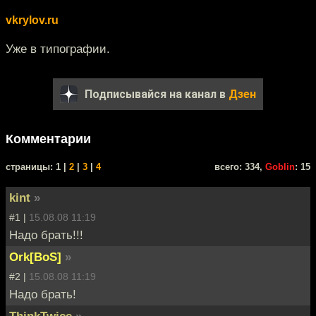
vkrylov.ru
Уже в типографии.
Подписывайся на канал в
Дзен
Комментарии
cтраницы: 1 |
2
|
3
|
4
всего: 334,
Goblin
: 15
kint
»
#1 |
15.08.08 11:19
Надо брать!!!
Ork[BoS]
»
#2 |
15.08.08 11:19
Надо брать!