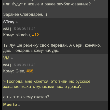
или будут и новые и ранее опубликованные?
Заранее благодарен. :)
STray
»
#83 |
15.08.08 11:42
Кому: pikachu,
#12
Ты лучше ребенку свою передай. А бери, конечно,
две. Подаришь кому-нибудь.
VM
»
#84 |
15.08.08 11:42
Кому: Glen,
#68
> Господа, мне кажется, это типично русское
желание 'махать кулаками после драки'.
а ты это к чему сказал?
Muerto
»