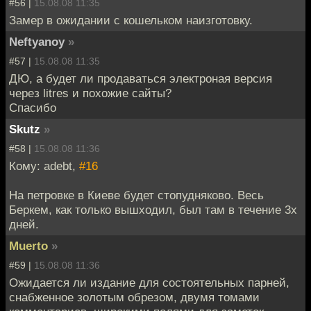
#56 |
15.08.08 11:35
Замер в ожидании с кошельком наизготовку.
Neftyanoy
»
#57 |
15.08.08 11:35
ДЮ, а будет ли продаваться электроная версия
через litres и похожие сайты?
Спасибо
Skutz
»
#58 |
15.08.08 11:36
Кому: adebt,
#16
На петровке в Киеве будет стопудняково. Весь
Беркем, как только вышходил, был там в течение 3х
дней.
Muerto
»
#59 |
15.08.08 11:36
Ожидается ли издание для состоятельных парней,
снабженное золотым обрезом, двумя томами