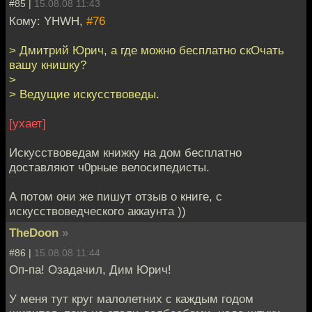
#85 |
15.08.08 11:43
Кому: YHWH,
#76
> Дмитрий Юрич, а где можно бесплатно скОчать
вашу книшку?
>
> Ведущие искусствоведы.
[ухает]
Искусствоведам книжку на дом бесплатно
доставляют ч0рные велосипедисты.
А потом они же пишут отзыв о книге, с
искусствоведческого аккаунта ))
TheDoon
»
#86 |
15.08.08 11:44
Оп-па! Озадачил, Дим Юрич!
У меня тут круг малолетних с каждым годом