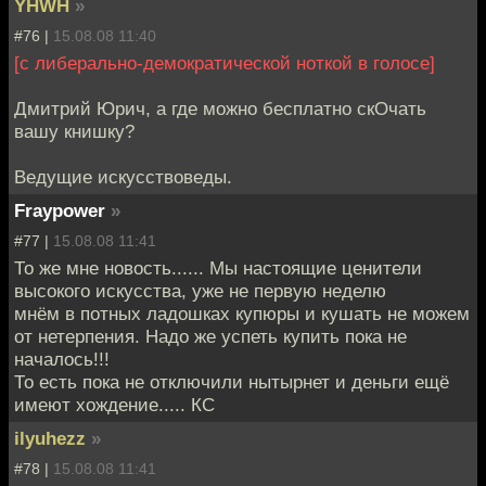
YHWH
»
#76 |
15.08.08 11:40
[с либерально-демократической ноткой в голосе]
Дмитрий Юрич, а где можно бесплатно скОчать
вашу книшку?
Ведущие искусствоведы.
Fraypower
»
#77 |
15.08.08 11:41
То же мне новость...... Мы настоящие ценители
высокого искусства, уже не первую неделю
мнём в потных ладошках купюры и кушать не можем
от нетерпения. Надо же успеть купить пока не
началось!!!
То есть пока не отключили нытырнет и деньги ещё
имеют хождение..... КС
ilyuhezz
»
#78 |
15.08.08 11:41