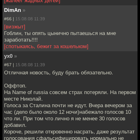
[жалеет жадных детей]
DimAn
»
#66 |
15.08.08 11:39
[визжыт]
Гоблин, ты опять цынично пытаешься на мне
заработать!!!!
[спотыкаясь, бежит за кошельком]
yx0
»
#67 |
15.08.08 11:39
Отличная новость, буду брать обязательно.
Оффтоп.
На Name of russia совсем страх потеряли. На первом
месте Николай.
Голоса за Сталина почти не идут. Вчера вечером за
час (дело было около 12 ночи)набежало голосов 10
что ли. При том что лично я не менее 30 голосов
добавил.
Короче, решили откровенно насрать, даже результат
голосования сфальсифицировать нормально не