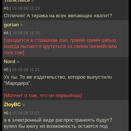
ThinkTwice
»
#3 |
15.08.08 11:19
Отлично! А тиража на всех желающих хватит?
gorian
»
#4 |
15.08.08 11:20
[заходится в страшном лае, громко гремя цепью,
иногда пытается крутиться за своим пигмейским
хвостом]
Nord
»
#5 |
15.08.08 11:21
Ух ты. То же издательство, которое выпустило
"Мародера".
[Молчит о том, что он первыйнах]
ZloyBC
»
#6 |
15.08.08 11:21
а в электронный виде распространиять будут?
купил бы книгу но возможность остается под