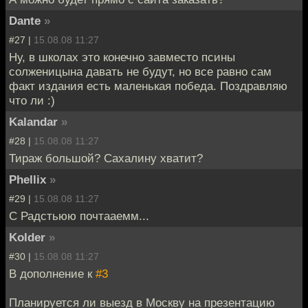
Dante
»
#27 |
15.08.08 11:27
Ну, в школах это конечно завместо псины
солженицына давать не будут, но все равно сам
факт издания есть маленькая победа. Поздравляю
что ли :)
Kalandar
»
#28 |
15.08.08 11:27
Тираж большой? Сахалину хватит?
Phellix
»
#29 |
15.08.08 11:27
С Радстьюю почтааемм...
Kolder
»
#30 |
15.08.08 11:27
В дополнение к
#3
Планируется ли выезд в Москву на презентацию