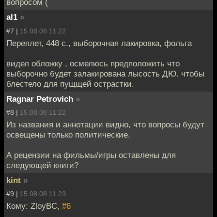
вопросом (
al1
»
#7 |
15.08.08 11:22
Переплет, 448 с., выборочная лакировка, фольга
видел обложку , осмелюсь предположить что
выборочно будет залакирована лысость ДЮ. чтобы
блестело для пущщей острастки.
Ragnar Petrovich
»
#8 |
15.08.08 11:22
Из названия и аннотации видно, что вопросы будут
освещены только политические.
А рецензии на фильмы/игры оставлены для
следующей книги?
kint
»
#9 |
15.08.08 11:23
Кому: ZloyBC,
#6