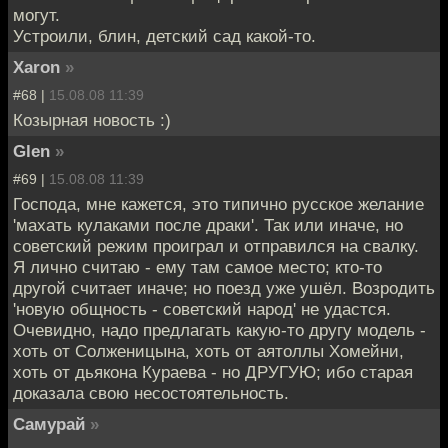
могут.
Устроили, блин, детский сад какой-то.
Xaron
»
#68 |
15.08.08 11:39
Козырная новость :)
Glen
»
#69 |
15.08.08 11:39
Господа, мне кажется, это типично русское желание
'махать кулаками после драки'. Так или иначе, но
советский режим проиграл и отправился на свалку.
Я лично считаю - ему там самое место; кто-то
другой считает иначе; но поезд уже ушёл. Возродить
'новую общность - советский народ' не удастся.
Очевидно, надо предлагать какую-то другу модель -
хоть от Солженицына, хоть от аятоллы Хомейни,
хоть от дьякона Кураева - но ДРУГУЮ; ибо старая
доказала свою несостоятельность.
Самурай
»