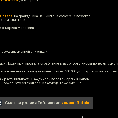
".
я стела
, на гражданина Вашингтона совсем не похожая.
ганом Клинтона.
его Бориса Моисеева.
 преждевременной эякуляции.
си Лохан имитировала ограбление в аэропорту, якобы попёрли сумочк
у той попёрли из хаты драгоценности на 600.000 долларов, плюс анорекс
 и растительность между ног и половой орган в целом.
Лобков, что с точки зрения Ахмеда тоже смешно.
Смотри ролики Гоблина на
канале Rutube