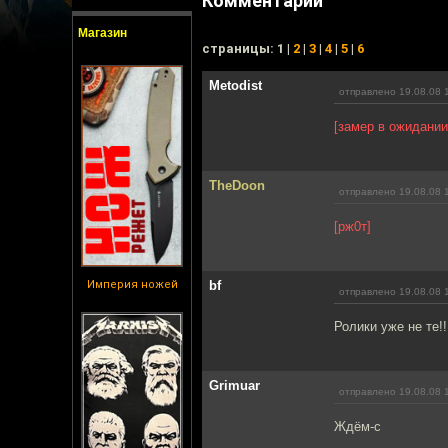
Комментарии
Магазин
cтраницы: 1 |
2
|
3
|
4
|
5
|
6
Metodist
отправлено 19.08.08 
[замер в ожидании
TheDoon
отправлено 19.08.08 
[рж0т]
Империя ножей
bf
отправлено 19.08.08 
Ролики уже не те!!
Grimuar
отправлено 19.08.08 
Ждём-с