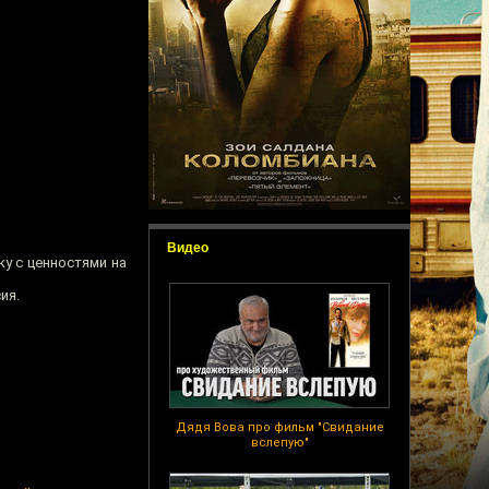
Видео
у с ценностями на
ия.
Дядя Вова про фильм "Свидание
вслепую"