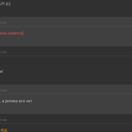
!! (с)
15:01
ски смеётся]
15:02
и!
15:03
, а ролика все нет
15:04
,
#16