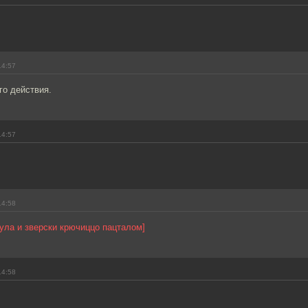
14:57
го действия.
14:57
14:58
ула и зверски крючиццо пацталом]
14:58