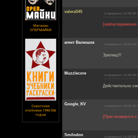
valera545
отправлено 19.08.08 
[заблаговременно 
Магазин
ОПЕРМАЙКИ
агент Валюшок
отправлено 19.08.08 
Зрелищ!!!
Muzzlecore
отправлено 19.08.08 
Действительно см
Google_KV
Советские
отправлено 19.08.08 
учебники 1940-50х
годов
[Пристегивается к
Smilodon
отправлено 19.08.08 