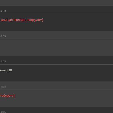
14:53
начинает ползать пацтулом]
14:53
14:55
ешной!!!
14:55
 табурету]
14:55