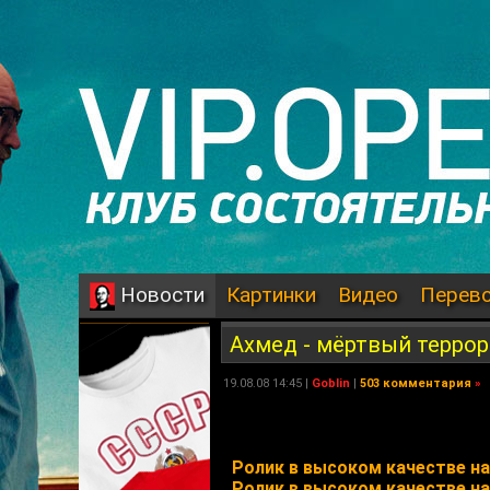
Картинки
Видео
Перев
Новости
Ахмед - мёртвый терро
19.08.08 14:45 |
Goblin
|
503 комментария
»
Ролик в высоком качестве на
Ролик в высоком качестве на