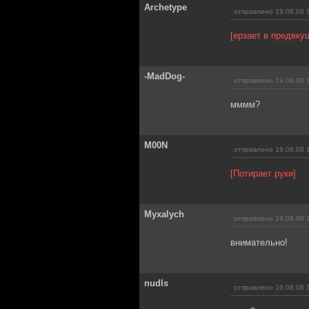
Archetype
отправлено 19.08.08 
[ерзает в предвку
-MadDog-
отправлено 19.08.08 
мммм?
M00N
отправлено 19.08.08 
[Потирает руки]
Myxalych
отправлено 19.08.08 
внимательно!
nudls
отправлено 19.08.08 