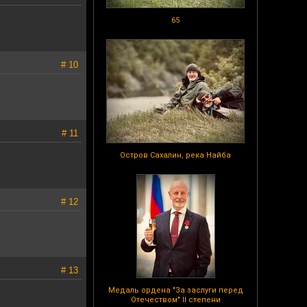
65
# 10
# 11
Остров Сахалин, река Найба
# 12
# 13
Медаль ордена "За заслуги перед
Отечеством" II степени