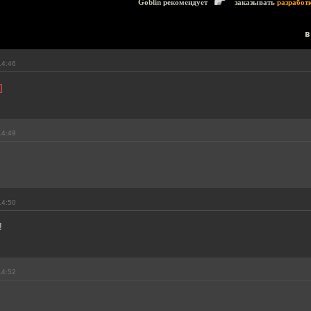
Goblin рекомендует
заказывать
разработ
в
14:46
]
14:49
14:50
!
14:52