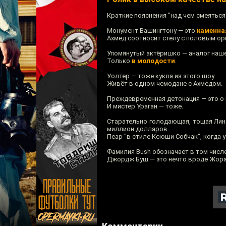
Краткие пояснения "над чем смеяться
Монумент Вашингтону — это
каменна
Ахмед соотносит стелу с половым ор
Упомянутый актёришко — аналог наш
Только
в молодости
.
Уолтер — тоже кукла из этого шоу.
Живёт в одном чемодане с Ахмедом.
Преждевременная детонация — это о
И мистер Ураган — тоже.
Старательно голодающая, тощая Линд
миллион долларов.
Пеар "в стиле Ксюши Собчак", когда 
Фамилия Bush обозначает в том числе
Джордж Буш — это нечто вроде Жора 