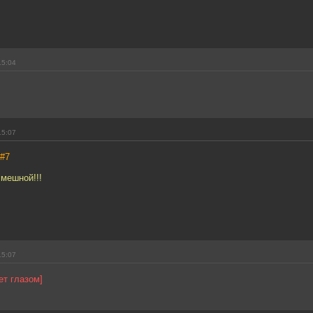
15:04
15:07
#7
мешной!!!
15:07
ет глазом]