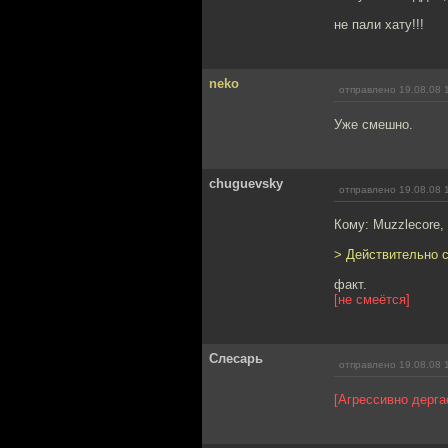
не пали хату!!!
neko
отправлено 19.08.08 
Уже смешно.
chuguevsky
отправлено 19.08.08 
Кому: Muzzlecore,
> Действительно с
факт.
[не смеётся]
Слесарь
отправлено 19.08.08 
[Агрессивно дерга