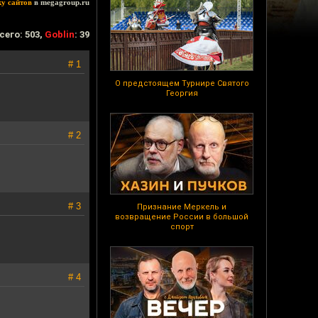
ку сайтов
в megagroup.ru
сего: 503,
Goblin
: 39
# 1
О предстоящем Турнире Святого
Георгия
# 2
# 3
Признание Меркель и
возвращение России в большой
спорт
# 4