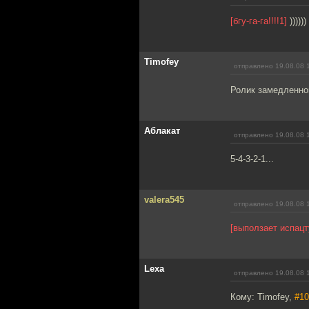
[бгу-га-га!!!!1]
))))))
Timofey
отправлено 19.08.08 
Ролик замедленно
Аблакат
отправлено 19.08.08 
5-4-3-2-1...
valera545
отправлено 19.08.08 
[выползает испацт
Lexa
отправлено 19.08.08 
Кому: Timofey,
#10