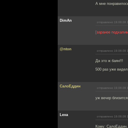
А мне понравилось!
DimAn
отправлено 19.08.08 
[заранее подхалим
@nton
отправлено 19.08.08 
Да это ж баян!!!
500 раз уже видел
СалоЕддин
отправлено 19.08.08 
уж вечер близится
Lexa
отправлено 19.08.08 
Кому: СалоЕддин