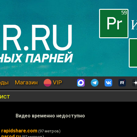
оды
Магазин
VIP
рист
Видео временно недоступно
 rapidshare.com
(97 метров)
 narod.ru
(97 метров)