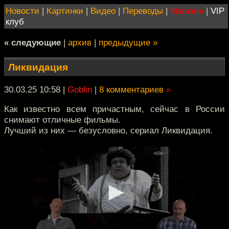
Новости
|
Картинки
|
Видео
|
Переводы
|
Магазин
|
VIP
клуб
« следующие
|
архив
|
предыдущие »
Ликвидация
30.03.25 10:58
|
Goblin
|
8 комментариев
»
Как известно всем причастным, сейчас в России
снимают отличные фильмы.
Лучший из них — безусловно, сериал Ликвидация.