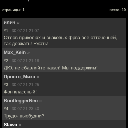
cтраницы: 1
всего: 10
илич
»
#1 |
30.07.21 21:07
Отлов приколюх и знаковых фрвз всё отточенней,
так держать! Ржать!
Max_Kein
»
#2 |
30.07.21 21:18
ДЮ, не сбавляйте накал! Мы поддержим!
Просто_Миха
»
#3 |
30.07.21 21:25
Фон классный!
BootleggerNeo
»
#4 |
30.07.21 23:40
Трудо- выебудни?
Slawa
»