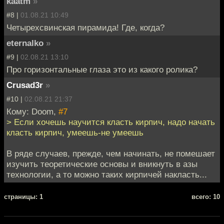
kaatm
»
#8 |
01.08.21 10:49
Четырехсвинская пирамида! Где, когда?
eternalko
»
#9 |
02.08.21 13:10
Про горизонтальные глаза это из какого ролика?
Crusad3r
»
#10 |
02.08.21 21:37
Кому: Doom,
#7
> Если хочешь научится класть кирпич, надо начать
класть кирпич, умеешь-не умеешь
В ряде случаев, прежде, чем начинать, не помешает
изучить теоретические основы и вникнуть в азы
технологии, а то можно таких кирпичей накласть...
cтраницы: 1
всего: 10