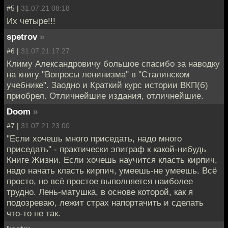
#5 |
31.07.21 08:18
Их четыре!!!
spetrov
»
#6 |
31.07.21 17:27
Климу Александровичу большое спасибо за наводку
на книгу "Вопросы ленинизма" в "Сталинском
учебнике". Заодно и Краткий курс истории ВКП(б)
приобрел. Отличнейшие издания, отличнейшие.
Doom
»
#7 |
31.07.21 23:00
"Если хочешь много приседать, надо много
приседать" - практически эпиграф к какой-нибудь
Книге Жизни. Если хочешь научится класть кирпич,
надо начать класть кирпич, умеешь-не умеешь. Всё
просто, но всё простое выполняется наиболее
трудно. Лень-матушка, в основе которой, как я
подозреваю, лежит страх напортачить и сделать
что-то не так.