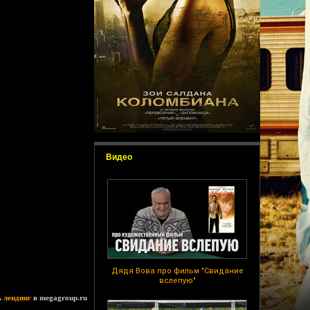
Видео
Дядя Вова про фильм "Свидание
вслепую"
ь
лендинг
в megagroup.ru