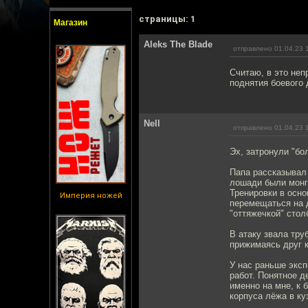
cтраницы: 1
Магазин
Aleks The Blade
отправлено 01.04.23 
Считаю, в это не
поднятия боевого 
Nell
отправлено 01.04.23 
Эх, затронули "бо
Папа рассказывал 
лошади были монг
Тренировки в осно
Империя ножей
перемещаться на 
"оттяжечкой" стол
В атаку звала тру
прижимаясь друг к
У нас раньше экс
работ. Понятное д
именно на мне, к 
корпуса лёжа в ку