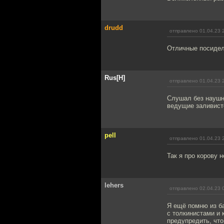
drudd
отправлено 01.04.23 
Отличные посидел
Rus[H]
отправлено 01.04.23 
Слушал без наушни
ведущие заливисто
pell
отправлено 01.04.23 
Так я про корову 
lehers
отправлено 02.04.23 
Я ещё помню из ба
с толкинистами и 
предупредить, что