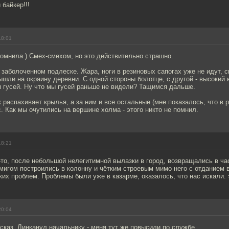
байкер!!!
18:01
омнила ) Смех-смехом, но это действительно страшно.
заболоченном подлеске. Жара, ноги в резиновых сапогах уже не идут, 
Вышли на окраину деревни. С одной стороны болотце, с другой - высокий
 гусей. Ну что мы гусей раньше не видели? Тащимся дальше.
к распахивает крылья, а за ним и все остальные (мне показалось, что в 
ас. Как мы очутились на вершине холма - этого никто не помнил.
18:21
то, после небольшой нелегитимной вылазки в город, возвращались в ча
мигом построились в колонну и чётким строевым мимо него с отданием 
ких проблем. Проблемы были уже в казарме, оказалось, что нас искали. 
20:04
каз. Линканул начальнику - меня тут же повысили по службе.