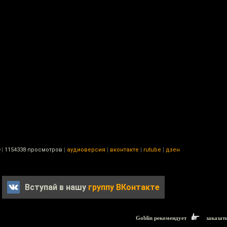
|
1154338 просмотров
|
аудиоверсия
|
вконтакте
|
rutube
|
дзен
Вступай в нашу
группу ВКонтакте
Goblin рекомендует
заказат