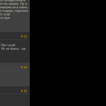
все четыре копыта
ил бы нахрен. Ну а
 конюшни он в очень
я старше, спросила
от этой
это был
# 13
.Про гусей
. Их не боюсь, так
# 14
# 15