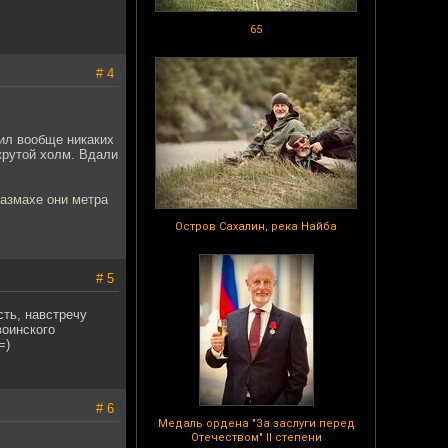
65
# 4
сил вообще никаких
 крутой холм. Вдали
размахе они метра
Остров Сахалин, река Найба
# 5
сть, навстречу
воинского
=)
# 6
Медаль ордена "За заслуги перед
Отечеством" II степени