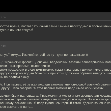
17:00
простое время, поставлять байки Клим Саныча необходимо в промышлен
духа и общего тонуса!
17:49
льную" тему… Извиняйте, сейчас тут длинно накалякаю ))
(3 Украинский фронт 5 Донской Гвардейский Казачий Кавалерийский полк
олки - низкорослые, выносливые.
вном проходили в виде джигитовки, когда кавалерист должен уметь вис
другую сторону под её брюхом и при этом должным образом владеть ша
бы на полном скаку.
ба. При первых её звуках лошади заложив уши сплошной лавиной рвали 
 другу. Папа говорил "в этот первый момент надо было ноги беречь".
педиции были на лошадях. Приезжали на места и там арендовали лошад
ело – мне страшно хотелось ещё и на лошадях поездить. Но всё это дел
большому сожалению. Универ купил нам горный тягач. Удобно конечно из
зове выехать в поле...