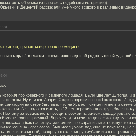
осмотреть сборники из нарезок с подобными историями))
Юрьевич и Дементий рассказали уже много всякого в различных видеоро
00:20
осто играя, причем совершенно неожиданно
жению морды" и глазам лошади ясно видно её радость своей удачной ш
07:04
ижу!
ь история про коварного и свирепого лошадя. Было мне лет 12 тогда, и 
льше таксы. Ну или как Авария Старк в первом сезоне Гомотрона. И отд
м санатории на озере Увильды, что на Урале. Помимо пилюль и свежего
 конюшня. А я, надо понимать, в 12 лет переживала острую болезнь му
о. Поэтому за возможность поездить верхом на живом лошаде ухватилась
ой масти, очень красивый. Впрочем, для меня тогда все лошадя были кр
 и поскакала (как нас отпустили одних - не спрашивайте, потому что я с
ринес меня на берег озера. Был месяц март, лед еще не вскрылся, но сн
 встал, как вкопанный, повернул шею, клацнул зубами и очень громко по