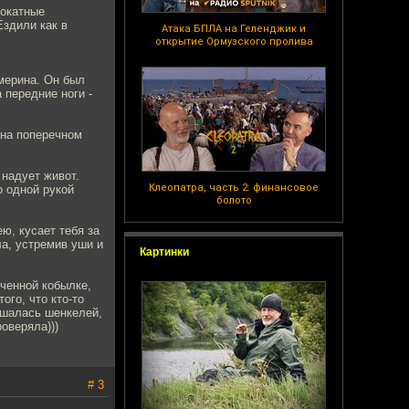
рокатные
Ездили как в
Атака БПЛА на Геленджик и
открытие Ормузского пролива
мерина. Он был
а передние ноги -
 на поперечном
 надует живот.
Клеопатра, часть 2: финансовое
о одной рукой
болото
ею, кусает тебя за
ла, устремив уши и
Картинки
ченной кобылке,
ого, что кто-то
ушалась шенкелей,
оверяла)))
# 3