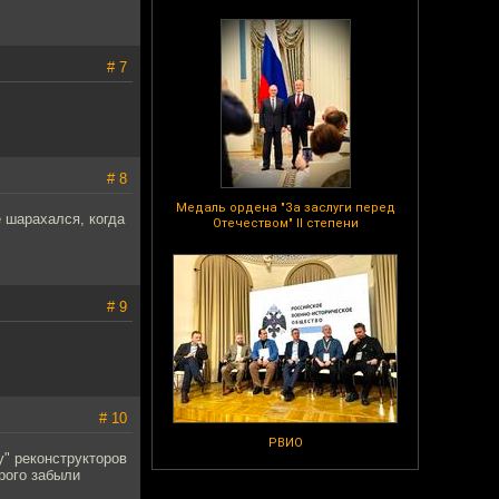
# 7
# 8
Медаль ордена "За заслуги перед
е шарахался, когда
Отечеством" II степени
# 9
# 10
РВИО
у" реконструкторов
орого забыли