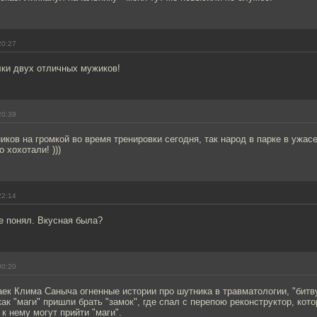
20:27
ки двух отличных мужиков!
20:39
ков на громкой во время тренировки сегодня, так народ в парке в ужас
 хохотали! )))
22:14
не понял. Вкусная была?
00:20
ек Клима Саныча огненные истории про шутника в травматологии, "битв
как "маги" пришли брать "замок", где спал с перепою реконструктор, кот
 к нему могут прийти "маги".