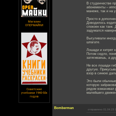
В студенчестве пр
абонементы – иппо
манеже, так и на 
Просто в дополне
Магазин
Доводилось ездить
ОПЕРМАЙКИ
спокоен как танк. 
задумался наверн
Выгуливали иногда
шпагате.
Лошади и хитрят к
Потом седло, поня
затягиваешь, а др
Не все лошади гиб
другую. Прикусыва
взор в синюю дал
Это были обычные 
которую забракова
рядом взмахивал р
Советские
малейшего движени
учебники 1940-50х
годов
Bomberman
отправлено 01.04.23 