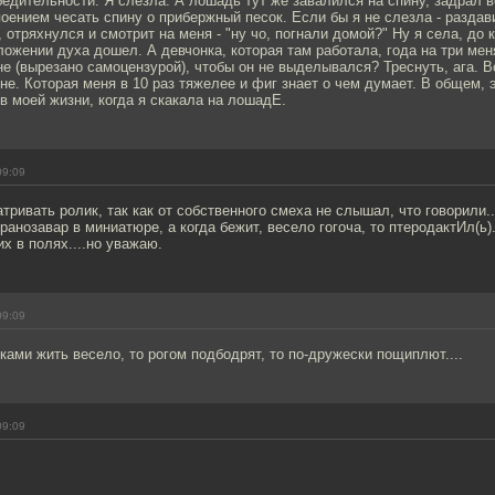
едительности. Я слезла. А лошадь тут же завалился на спину, задрал 
поением чесать спину о прибержный песок. Если бы я не слезла - раздав
, отряхнулся и смотрит на меня - "ну чо, погнали домой?" Ну я села, до
ожении духа дошел. А девчонка, которая там работала, года на три мен
 не (вырезано самоцензурой), чтобы он не выделывался? Треснуть, ага. В
не. Которая меня в 10 раз тяжелее и фиг знает о чем думает. В общем, 
в моей жизни, когда я скакала на лошадЕ.
09:09
ривать ролик, так как от собственного смеха не слышал, что говорили..
ранозавар в миниатюре, а когда бежит, весело гогоча, то птеродактИл(ь)
их в полях....но уважаю.
09:09
ами жить весело, то рогом подбодрят, то по-дружески пощиплют....
09:09