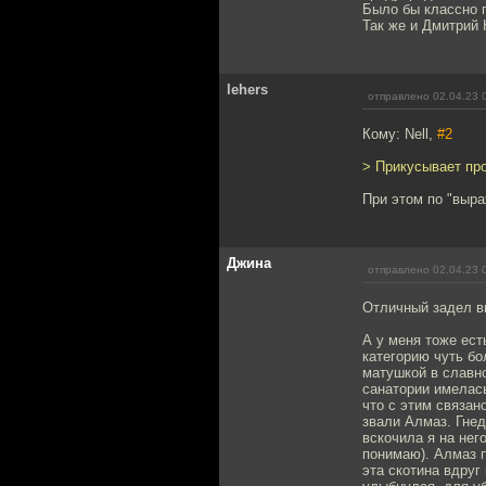
Было бы классно п
Так же и Дмитрий 
lehers
отправлено 02.04.23 
Кому: Nell,
#2
> Прикусывает пр
При этом по "выра
Джина
отправлено 02.04.23 
Отличный задел в
А у меня тоже ест
категорию чуть бо
матушкой в славно
санатории имелась
что с этим связан
звали Алмаз. Гнед
вскочила я на него
понимаю). Алмаз п
эта скотина вдруг