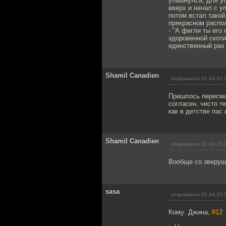
улыбнулся, для уб
вверх и начал с у
потом встал такой
прекрасном распол
- "А фигли ты его
здоровенной скоти
единственный раз 
Shamil Canadien
отправлено 02.04.23 
Пришлось пересмат
согласен, чисто те
как в детстве пас 
Shamil Canadien
отправлено 02.04.23 
Вообще со зверушк
sasa
отправлено 02.04.23 
Кому: Джина,
#12