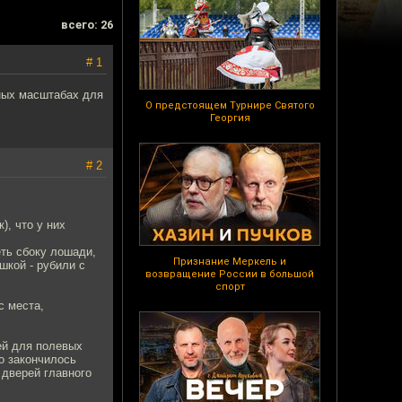
всего: 26
# 1
ных масштабах для
О предстоящем Турнире Святого
Георгия
# 2
), что у них
еть сбоку лошади,
Признание Меркель и
шкой - рубили с
возвращение России в большой
спорт
с места,
ей для полевых
о закончилось
 дверей главного