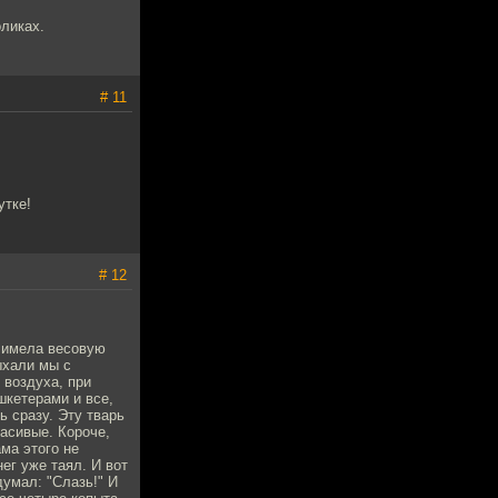
ликах.
# 11
утке!
# 12
я имела весовую
ыхали мы с
 воздуха, при
шкетерами и все,
 сразу. Эту тварь
асивые. Короче,
ама этого не
ег уже таял. И вот
думал: "Слазь!" И