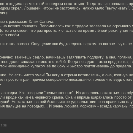
осто ходила на местный ипподром покататься. Тогда только начались п
дром хирел. Лошадей, чтобы не застоялись, нужно было "выгуливать". 
улице.
ние к рассказам Клим Саныча.
 на всяких лошадях. Запомнилось как с трудом залезала на огромного 
До того спокоен, что раз просто, к счастью во время лёгкой рыси, упал н
ое о своём.
 и тяжеловозов. Ощущение как будто едешь верхом на вагоне - чуть не
онечно: закинешь седло, начинаешь затягивать подпругу, а она, поганка,
тное дело, сползает вместе с тобой. Когда попадает такая вреднючка, т
угой неожиданно кулаком её по боку и быстро подтягиваешь до предела.
кие. Но есть чисто змеи! Ты ногу в стремя вставляешь, а она, изогнув ш
ет просто играя, причем совершенно неожиданно: только что ведь стоя
ь.
лошадки. Как говорили "невыезженные". Но довелось покататься на обу
ли вроде как из-за нервного срыва. Она и впрямь шарахалась просто от т
укой. Но кататься на ней было чистое удовольствие: она правильно сл
я пальцев на поводьях... И очень любила морковку - всегда карманы пр
17:58