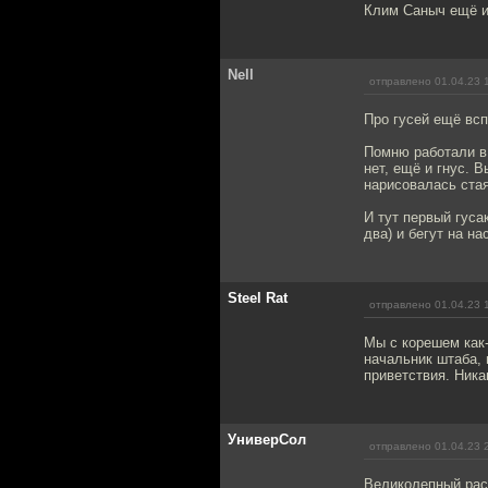
Клим Саныч ещё и 
Nell
отправлено 01.04.23 
Про гусей ещё всп
Помню работали в 
нет, ещё и гнус. 
нарисовалась стая
И тут первый гуса
два) и бегут на н
Steel Rat
отправлено 01.04.23 
Мы с корешем как-
начальник штаба, 
приветствия. Ника
УниверСол
отправлено 01.04.23 
Великолепный расс