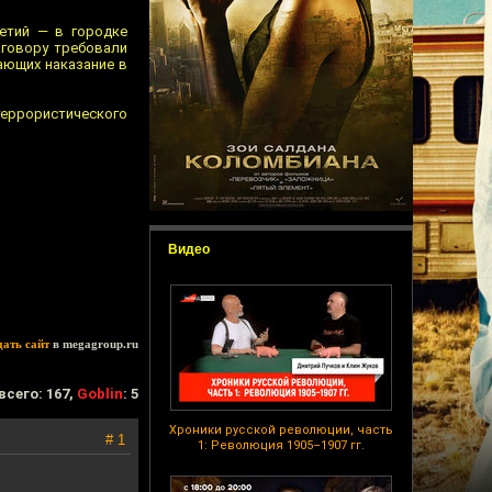
етий — в городке
аговору требовали
ающих наказание в
еррористического
Видео
дать сайт
в megagroup.ru
всего: 167,
Goblin
: 5
Хроники русской революции, часть
# 1
1: Революция 1905–1907 гг.