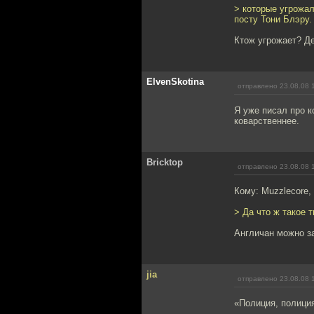
> которые угрожал
посту Тони Блэру.
Ктож угрожает? Де
ElvenSkotina
отправлено 23.08.08 
Я уже писал про к
коварственнее.
Bricktop
отправлено 23.08.08 
Кому: Muzzlecore,
> Да что ж такое 
Англичан можно за
jia
отправлено 23.08.08 
«Полиция, полици