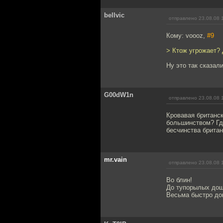
bellvic
отправлено 23.08.08 
Кому: voooz,
#9
> Ктож угрожает? 
Ну это так сказали
G00dW1n
отправлено 23.08.08 
Кровавая британс
большинством? Гд
бесчинства брита
mr.vain
отправлено 23.08.08 
Во блин!
До тупорылых дошл
Весьма быстро до