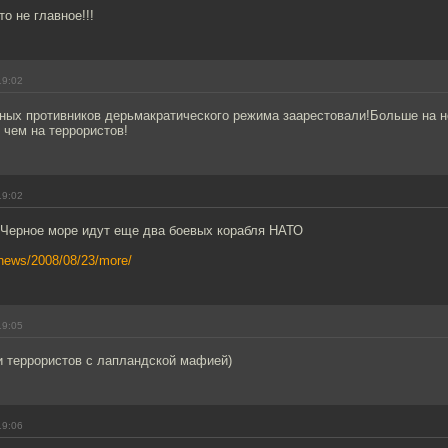
о не главное!!!
19:02
вных противников дерьмакратического режима заарестовали!Больше на 
 чем на террористов!
19:02
 Черное море идут еще два боевых корабля НАТО
/news/2008/08/23/more/
19:05
и террористов с лапландской мафией)
19:06