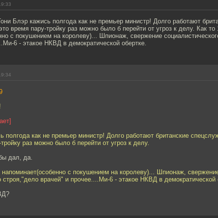
19:33
Тони Блэр кажись полгода как не премьер министр! Долго работают бри
это время пару-тройку раз можно было б перейти от угроз к делу. Как то
но с покушением на королеву)... Шпионаж, свержение социалистическог
...Ми-6 - этакое НКВД в демократической обертке.
19:34
9
!
ает]
ь полгода как не премьер министр! Долго работают британские спецслуж
-тройку раз можно было б перейти от угроз к делу.
бы дал, да.
0 напоминает(особенно с покушением на королеву)... Шпионаж, свержени
 строя,"дело врачей" и прочее....Ми-6 - этакое НКВД в демократической 
ВД?