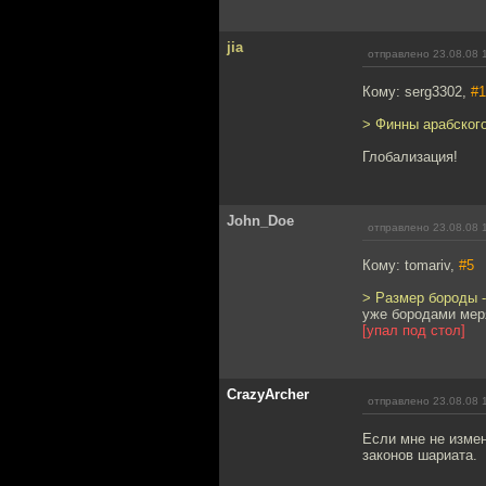
jia
отправлено 23.08.08 
Кому: serg3302,
#1
> Финны арабског
Глобализация!
John_Doe
отправлено 23.08.08 
Кому: tomariv,
#5
> Размер бороды - 
уже бородами ме
[упал под стол]
CrazyArcher
отправлено 23.08.08 
Если мне не измен
законов шариата.