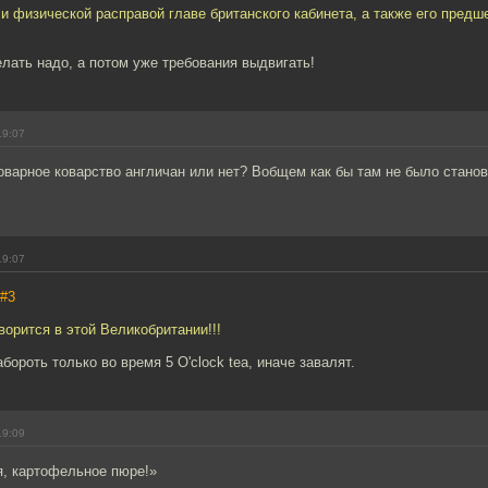
и физической расправой главе британского кабинета, а также его предш
лать надо, а потом уже требования выдвигать!
19:07
оварное коварство англичан или нет? Вобщем как бы там не было станов
19:07
#3
творится в этой Великобритании!!!
бороть только во время 5 O'clock tea, иначе завалят.
19:09
я, картофельное пюре!»