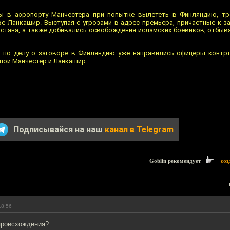
ы в аэропорту Манчестера при попытке вылететь в Финляндию, тр
ве Ланкашир. Выступая с угрозами в адрес премьера, причастные к з
истана, а также добивались освобождения исламских боевиков, отбыв
 по делу о заговоре в Финляндию уже направились офицеры контрт
шой Манчестер и Ланкашир.
Подписывайся на наш
канал в Telegram
Goblin рекомендует
соз
18:56
происхождения?