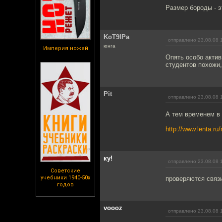
Размер бороды - эт
KoT9IPa
отправлено 23.08.08 
юнга
Империя ножей
Опять особо акти
студентов похожи,
Pit
отправлено 23.08.08 
А тем временем в
http://www.lenta.ru
ку!
отправлено 23.08.08 
Советские
учебники 1940-50х
проверяются связ
годов
voooz
отправлено 23.08.08 