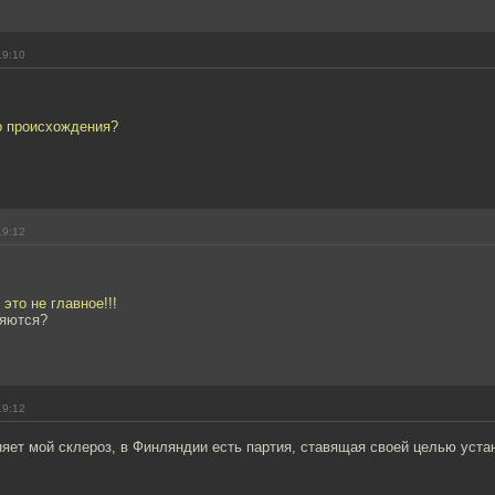
19:10
о происхождения?
19:12
это не главное!!!
ряются?
19:12
яет мой склероз, в Финляндии есть партия, ставящая своей целью уста