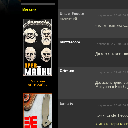
Магазин
Uncle_Feodor
отправлено 23.08.08 
малолетний
что то теры молод
Muzzlecore
отправлено 23.08.08 
Да что ж такое тв
Grimuar
отправлено 23.08.08 
Магазин
Да, жизнь действи
ОПЕРМАЙКИ
Михуила с Бен Л
tomariv
отправлено 23.08.08 
Кому: Uncle_Feodo
> что то теры мол