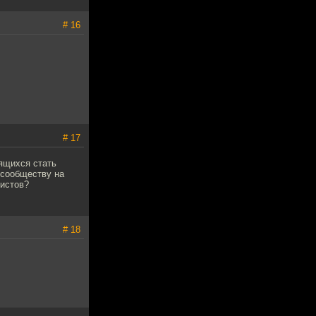
# 16
# 17
ящихся стать
 сообществу на
ристов?
# 18