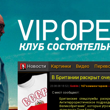
Картинки
Видео
Перев
Новости
В Британии раскрыт оче
23.08.08 18:52 |
Goblin
|
167 комментариев
»
С мест сообщают:
Британские спецслужбы раскр
Антитеррористическое подразде
Великобритании", которые угрож
этом посту Тони Блэру.