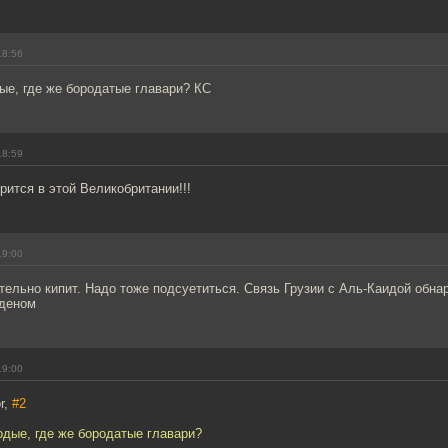
18:56
ые, где же бородатые главари? КС
18:59
орится в этой Великобритании!!!
19:00
тельно кипит. Надо тоже подсуетиться. Связь Грузии с Аль-Каидой обна
аденом
19:00
r,
#2
одые, где же бородатые главари?