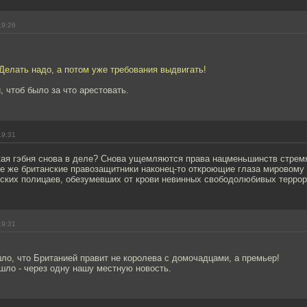
19:26
Делать надо, а потом уже требования выдвигать!
, чтоб было за что арестовать.
19:31
кая гэбня снова в деле? Снова ущемляются права нацменьшинств стрем
е же британские правозащитники наконец-то откроющие глаза мировому
нских полицаев, обезумевших от крови невинных свободолюбивых терро
19:31
о, что Британией правит не королева с домочадцами, а премьер!
шло - через одну нашу местную новость.