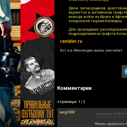
Двое заговорщиков арестован
Акрингтон в английском графст
вывода войск из Ирака и Афган
лондонской тюрьме Белмарш.
Для проведения расследования
подразделения из графств Боль
rambler.ru
Вот и в Финляндии жизнь уже кипит.
Комментарии
cтраницы: 1 |
2
serg3302
отправлено 23.08.08 
Финны арабского 