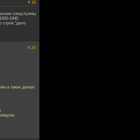
# 19
танские спецслужбы
 1930-1940
о строя,"дело
# 20
бы в таких делах!
е
обертке.