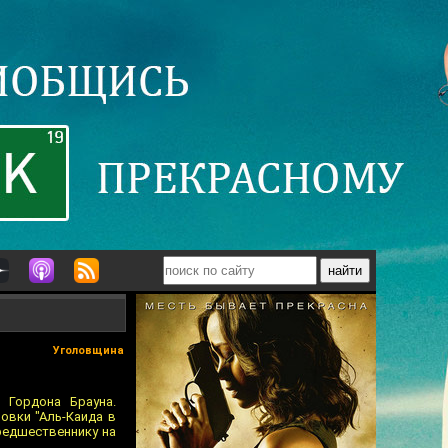
Уголовщина
 Гордона Брауна.
овки "Аль-Каида в
предшественнику на