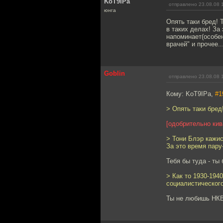
KoT9IPa
отправлено 23.08.08 
юнга
Опять таки бред! 
в таких делах! За 
напоминает(особен
врачей" и прочее.
Goblin
отправлено 23.08.08 
Кому: KoT9IPa,
#1
> Опять таки бред
[одобрительно кив
> Тони Блэр кажис
За это время пару
Тебя бы туда - ты 
> Как то 1930-194
социалистического
Ты не любишь НК