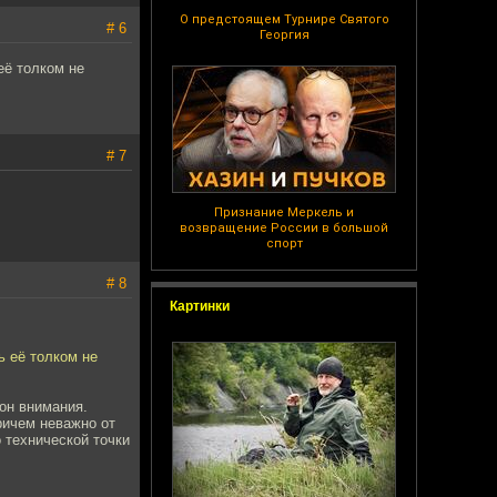
О предстоящем Турнире Святого
# 6
Георгия
её толком не
# 7
Признание Меркель и
возвращение России в большой
спорт
# 8
Картинки
ь её толком не
 он внимания.
ричем неважно от
о технической точки