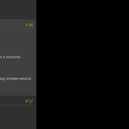
# 16
и и попытка
ред играми многих
# 17