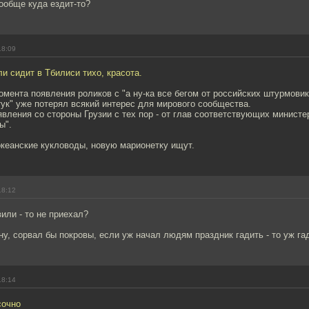
ообще куда ездит-то?
18:09
 сидит в Тбилиси тихо, красота.
мента появления роликов с "а ну-ка все бегом от российских штурмовик
ук" уже потерял всякий интерес для мирового сообщества.
явления со стороны Грузии с тех пор - от глав соответствующих министе
ы".
кеанские кукловоды, новую марионетку ищут.
18:12
или - то не приехал?
ну, сорвал бы покровы, если уж начал людям праздник гадить - то уж гад
18:14
сочно