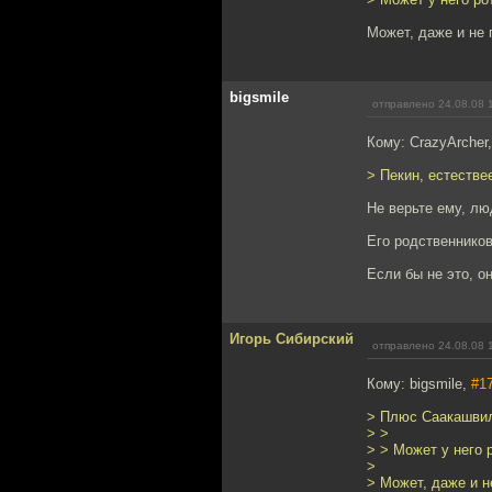
Может, даже и не 
bigsmile
отправлено 24.08.08 
Кому: CrazyArcher
> Пекин, естестве
Не верьте ему, люд
Его родственников
Если бы не это, о
Игорь Сибирский
отправлено 24.08.08 
Кому: bigsmile,
#1
> Плюс Саакашвили
> >
> > Может у него 
>
> Может, даже и н