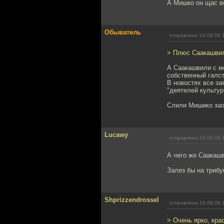
А Мишко он щас в
Обыватель
отправлено 24.08.08 
> Плюс Саакашвили
А Саакашвили с мо
собственный галст
В новостях все за
"деятелей культур
Слили Мишико зао
Lucawy
отправлено 24.08.08 
А чего же Саакашв
Залез бы на трибу
Shprizzendrossel
отправлено 24.08.08 
> Очень ярко, кра