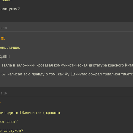
галстуком?
18:18
,
#5
ено, личше.
и!!!!!
 взяла в заложники кровавая коммунистическая диктатура красного Китая
н бы написал всю правду о том, как Ху Цзиньтао сожрал триллион тибетск
18:19
7
 сидит в Тбилиси тихо, красота.
рот занят?
е галстуком?