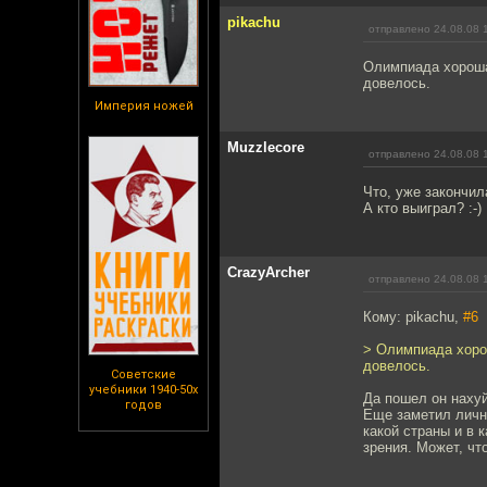
pikachu
отправлено 24.08.08 
Олимпиада хороша
довелось.
Империя ножей
Muzzlecore
отправлено 24.08.08 
Что, уже закончил
А кто выиграл? :-)
CrazyArcher
отправлено 24.08.08 
Кому: pikachu,
#6
> Олимпиада хорош
довелось.
Советские
учебники 1940-50х
Да пошел он нахуй
годов
Еще заметил лично
какой страны и в 
зрения. Может, что