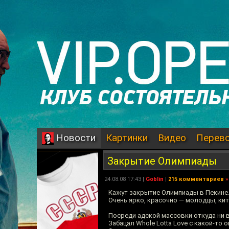
Картинки
Видео
Перев
Новости
Закрытие Олимпиады
24.08.08 17:43 |
Goblin
|
215 комментариев
»
Кажут закрытие Олимпиады в Пекине
Очень ярко, красочно — молодцы, ки
Посреди адской массовки откуда ни
Забацал Whole Lotta Love с какой-то 