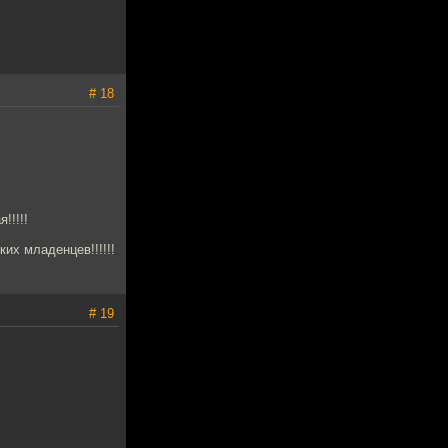
# 18
!!!!!
их младенцев!!!!!!
# 19