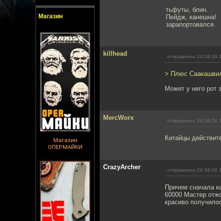
тьфуты, блин.
Магазин
Пейдж, канешна!
зарапортовался.
killhead
отправлено 24.08.08 
> Плюс Саакашвили
Может у него рот 
MercWorx
отправлено 24.08.08 
Китайцы действите
Магазин
ОПЕРМАЙКИ
CrazyArcher
отправлено 24.08.08 
Причем сначала ка
60000 Мастер отжо
красиво получилос