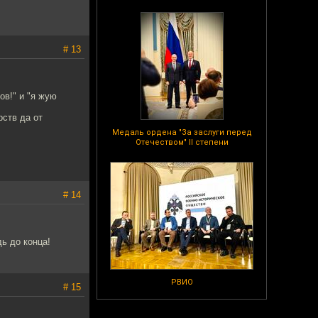
# 13
ов!" и "я жую
рств да от
Медаль ордена "За заслуги перед
Отечеством" II степени
# 14
ь до конца!
РВИО
# 15