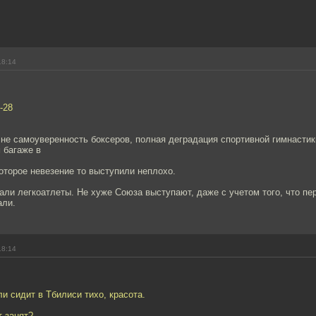
18:14
-28
не самоуверенность боксеров, полная деградация спортивной гимнастик
 багаже в
оторое невезение то выступили неплохо.
ли легкоатлеты. Не хуже Союза выступают, даже с учетом того, что пе
али.
18:14
 сидит в Тбилиси тихо, красота.
т занят?