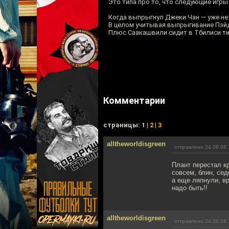
Это типа про то, что следующие игры
Когда выпрыгнул Джеки Чан — уже не 
В целом учитывая выпрыгивание Пэйд
Плюс Саакашвили сидит в Тбилиси ти
Комментарии
cтраницы: 1 |
2
|
3
alltheworldisgreen
отправлено 24.08.08 
Плант перестал к
совсем, блин, сед
а еще ляпнули, в
надо быть!!
alltheworldisgreen
отправлено 24.08.08 