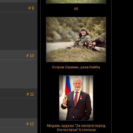
# 9
65
# 10
Остров Сахалин, река Найба
# 11
# 12
Медаль ордена "За заслуги перед
Отечеством" II степени