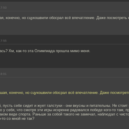
17:53
я, конечно, но сцукошвили обосрал всё впечатление. Даже посмотреть 
17:55
ась? Хм, как-то эта Олимпиада прошла мимо меня.
18:01
ая, конечно, но сцукошвили обосрал всё впечатление. Даже посмотрет
, пусть себе сидит и жует галстуки - они вкусны и питательны. Не стоит
 у себя, что смотря эти игры искренне радовался победе кого-то там, п
каком виде спорта. Раньше за собой такого не замечал, наблюдал с чист
-то со мной не так?