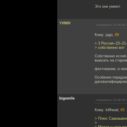
Это они умеют.
YHWH
отправлено 24.08.08 
Кому: jago,
#9
> 3 Россия--23--21-
> собственно вот
Собственно еслиб 
выехать на старом
фехтовании, и нек
Особенно порадова
дисквалифициров
bigsmile
отправлено 24.08.08 
Кому: killhead,
#3
> Плюс Саакашвили
>
> Может у него ро