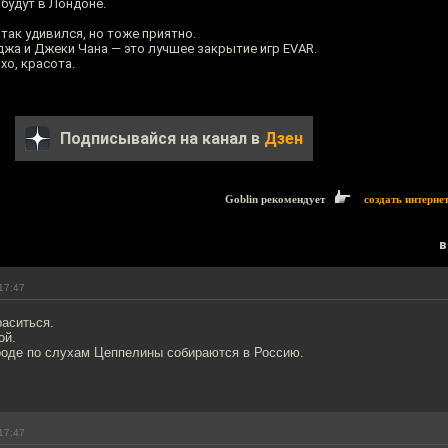
 будут в Лондоне.
так удивился, но тоже приятно.
жа и Джеки Чана — это лучшее закрытие игр EVAR.
хо, красота.
Подписывайся на канал в
Дзен
Goblin рекомендует
создать интерне
в
17:47
раситься.
ой.
роде по слухам Цеппелины собираются в Россию.
17:47