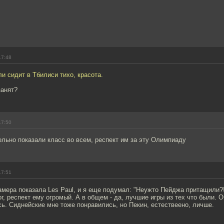
17:48
 сидит в Тбилиси тихо, красота.
занят?
17:50
льно показали класс во всем, респект им за эту Олимпиаду
17:51
мера показала Les Paul, и я еще подумал: "Неужто Пейджа притащили?!"
г, респект ему огромый. А в общем - да, лучшие игры из тех что были. О
ь. Сиднейские мне тоже понравились, но Пекин, естествеено, личше.