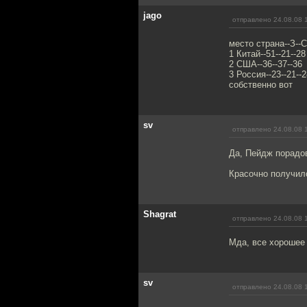
jago
отправлено 24.08.08 
место страна--З--С
1 Китай--51--21--28
2 США--36--37--36
3 Россия--23--21--2
собственно вот
sv
отправлено 24.08.08 
Да, Пейдж порадо
Красочно получило
Shagrat
отправлено 24.08.08 
Мда, все хорошее
sv
отправлено 24.08.08 