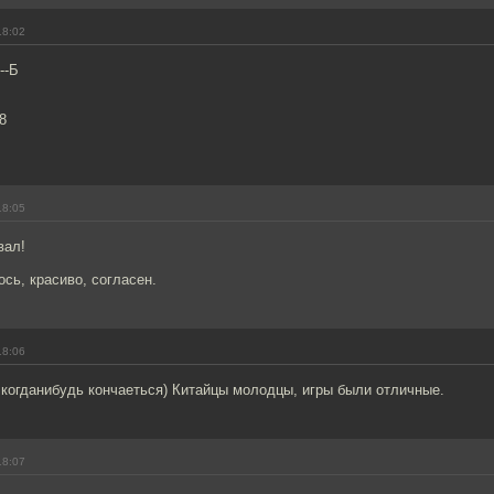
18:02
--Б
8
18:05
вал!
сь, красиво, согласен.
18:06
 когданибудь кончаеться) Китайцы молодцы, игры были отличные.
18:07