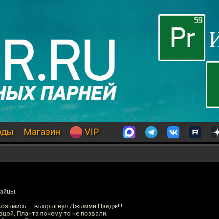
оды
Магазин
VIP
.
тайцы.
 возьмись — выпрыгнул Джымми Пэйдж!!!
овцой, Планта почему-то не позвали.