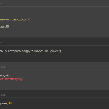
16:07
венно, происходит?!!!
сть!!!
16:07
м, у которого подруга ничуть не хуже! ;)
16:08
е идёт.
зёт клавиатуру]
16:08
green,
#7