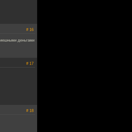
# 16
смешными деньгами
# 17
# 18