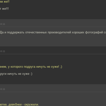
ом же!!
 же!!!
16:11
 Да и поддержать отечественных производителей хороших фотографий 
16:11
нем, у которого подруга ничуть не хуже! ;)
руги ничуть не хуже :)
16:11
шетке, девч0нки - окружили.