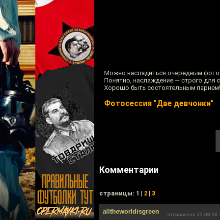
Можно насладиться очередным фото
Понятно, наслаждение — строго для с
Хорошо быть состоятельным парнем
Фотосессия "Две девчонки"
Комментарии
cтраницы: 1 |
2
|
3
alltheworldisgreen
отправлено 25.08.08 