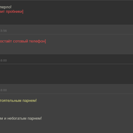
перло!
ит пробники]
15:56
достаёт сотовый телефон]
16:00
16:00
тоятельным парнем!
м и небогатым парнем!