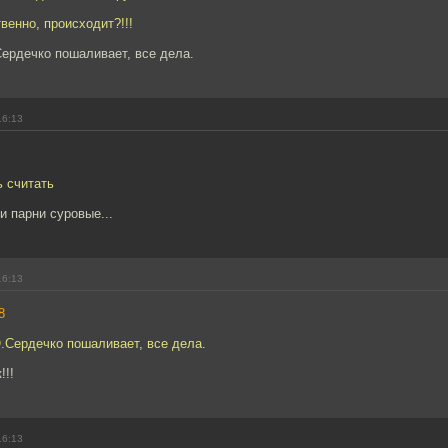
венно, происходит?!!!
ердечко пошаливает, все дела.
16:13
ь считать
 парни суровые...
16:13
8
.Сердечко пошаливает, все дела.
!!!
16:13