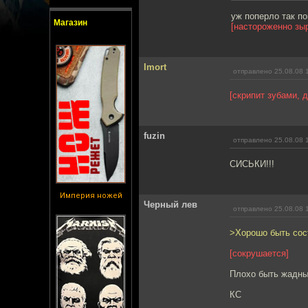
уж поперло так по
Магазин
[настороженно зыр
Imort
отправлено 25.08.08 
[скрипит зубами, 
fuzin
отправлено 25.08.08 
СИСЬКИ!!!
Империя ножей
Черный лев
отправлено 25.08.08 
>Хорошо быть сос
[сокрушается]
Плохо быть жадны
КС