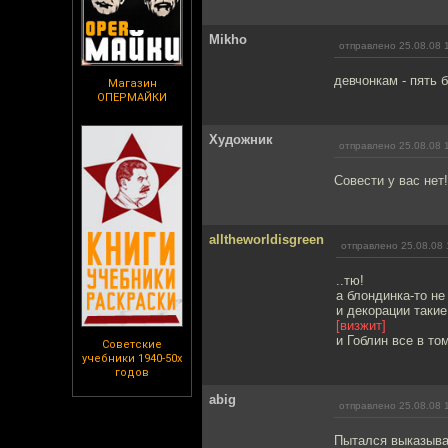
Mikho
отправлено 25.08.08 
девчонкам - пять 
Магазин
ОПЕРМАЙКИ
Художник
отправлено 25.08.08 
Совести у вас нет!
alltheworldisgreen
отправлено 25.08.08 
..тю!
а блондинка-то не
и декорации такие
[визжит]
и Гоблин все в том
Советские
учебники 1940-50х
годов
abig
отправлено 25.08.08 
Пытался выказыват