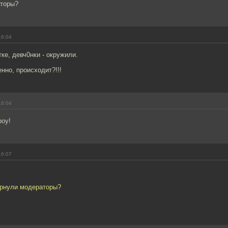
аторы?
16:04
тке, девч0нки - окружили.
енно, происходит?!!!
16:04
boy!
16:07
орнули модераторы?