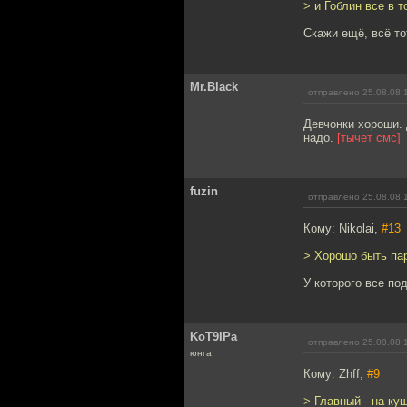
> и Гоблин все в т
Скажи ещё, всё тот
Mr.Black
отправлено 25.08.08 
Девчонки хороши.
надо.
[тычет смс]
fuzin
отправлено 25.08.08 
Кому: Nikolai,
#13
> Хорошо быть пар
У которого все под
KoT9IPa
отправлено 25.08.08 
юнга
Кому: Zhff,
#9
> Главный - на ку