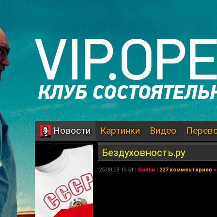
Картинки
Видео
Перев
Новости
Бездуховность.ру
25.08.08 15:51 |
Goblin
|
227 комментариев
»