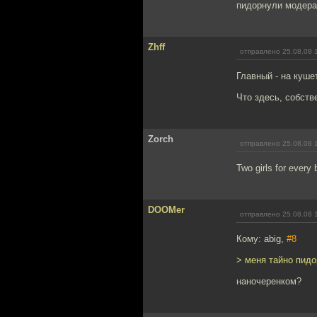
пидорнули модер
Zhff
отправлено 25.08.08 
Главный - на куше
Что здесь, собств
Zorch
отправлено 25.08.08 
Two girls for every 
DOOMer
отправлено 25.08.08 
Кому: abig,
#8
> меня тайно пид
наночеренком?