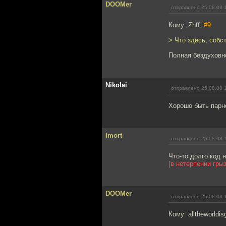
DOOMer
отправлено 25.08.08 
Кому: Zhff,
#9
> Что здесь, собст
Полная бездуховно
Nikolai
отправлено 25.08.08 
Хорошо быть парне
Imort
отправлено 25.08.08 
Что-то долго код н
[в нетерпении гры
DOOMer
отправлено 25.08.08 
Кому: alltheworldis