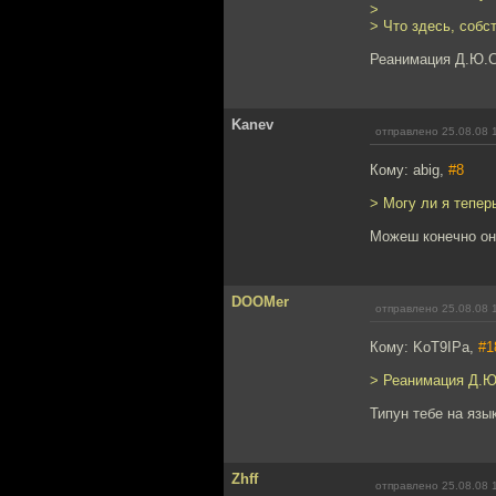
>
> Что здесь, собст
Реанимация Д.Ю.С
Kanev
отправлено 25.08.08 
Кому: abig,
#8
> Могу ли я тепер
Можеш конечно они
DOOMer
отправлено 25.08.08 
Кому: KoT9IPa,
#1
> Реанимация Д.Ю
Типун тебе на язык
Zhff
отправлено 25.08.08 