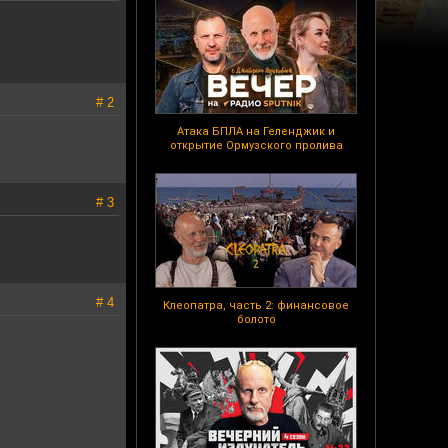
# 2
Атака БПЛА на Геленджик и
открытие Ормузского пролива
# 3
# 4
Клеопатра, часть 2: финансовое
болото