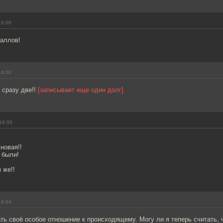
16:00
баллов!
16:00
 сразу две!!
[записывает еще один долг]
16:00
 новая!!
 были!
 же!!
16:04
ь своё особое отношение к происходящему. Могу ли я теперь считать, 