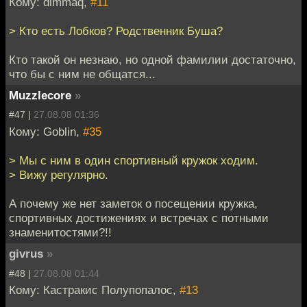
Кому: dimmaq,
#11
> Кто есть Лобков? Родственник Буша?
Кто такой он незнаю, но одной фамилии достаточно,
что бы с ним не общатся...
Muzzlecore
»
#47 |
27.08.08 01:36
Кому: Goblin,
#35
> Мы с ним в один спортивный кружок ходим.
> Вижу регулярно.
А почему же нет заметок о посещении кружка,
спортивных достижениях и встречах с потными
знаменитостями?!!
givrus
»
#48 |
27.08.08 01:44
Кому: Кастракис Полупопалос,
#13