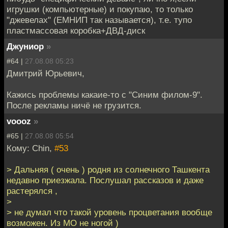
игрушки (компьютерные) и покупаю, то только
"джевелах" (ЕМНИП так называется), т.е. тупо
пластмассовая коробка+ДВД-диск
Джуниор
»
#64 |
27.08.08 05:23
Дмитрий Юрьевич,
Кажись проблемы какаие-то с "Синим филом-9".
После рекламы ничё не грузится.
voooz
»
#65 |
27.08.08 05:54
Кому: Chin,
#53
> Дальняя ( очень ) родня из солнечного Ташкента
недавно приезжала. Послушал рассказов и даже
растерялся ,
>
> не думал что такой уровень процветания вообще
возможен. Из МО не ногой )