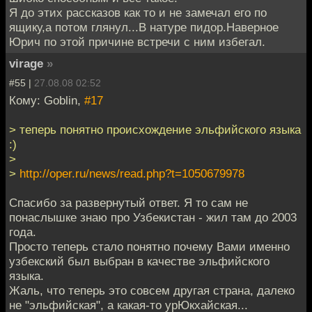
Я до этих рассказов как то и не замечал его по
ящику,а потом глянул...В натуре пидор.Наверное
Юрич по этой причине встречи с ним избегал.
virage
»
#55 |
27.08.08 02:52
Кому: Goblin,
#17
> теперь понятно происхождение эльфийского языка
:)
>
>
http://oper.ru/news/read.php?t=1050679978
Спасибо за развернутый ответ. Я то сам не
понаслышке знаю про Узбекистан - жил там до 2003
года.
Просто теперь стало понятно почему Вами именно
узбекский был выбран в качестве эльфийского
языка.
Жаль, что теперь это совсем другая страна, далеко
не "эльфийская", а какая-то урЮкхайская...