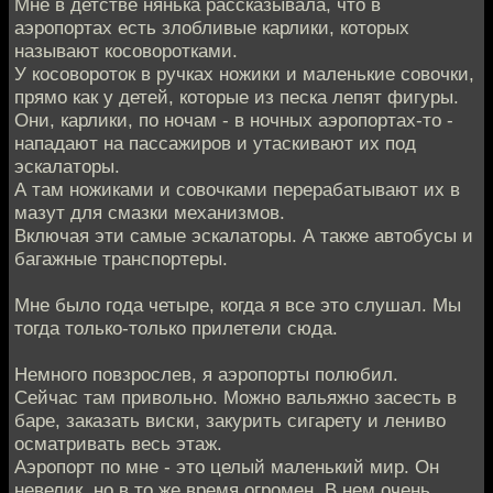
Мне в детстве нянька рассказывала, что в
аэропортах есть злобливые карлики, которых
называют косоворотками.
У косовороток в ручках ножики и маленькие совочки,
прямо как у детей, которые из песка лепят фигуры.
Они, карлики, по ночам - в ночных аэропортах-то -
нападают на пассажиров и утаскивают их под
эскалаторы.
А там ножиками и совочками перерабатывают их в
мазут для смазки механизмов.
Включая эти самые эскалаторы. А также автобусы и
багажные транспортеры.
Мне было года четыре, когда я все это слушал. Мы
тогда только-только прилетели сюда.
Немного повзрослев, я аэропорты полюбил.
Сейчас там привольно. Можно вальяжно засесть в
баре, заказать виски, закурить сигарету и лениво
осматривать весь этаж.
Аэропорт по мне - это целый маленький мир. Он
невелик, но в то же время огромен. В нем очень