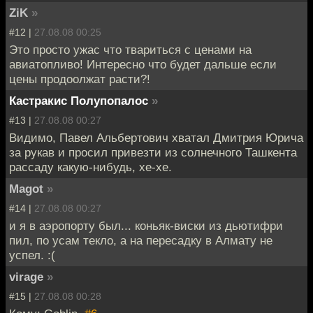
ZiK
»
#12 |
27.08.08 00:25
Это просто ужас что твариться с ценами на
авиатопливо! Интересно что будет дальше если
цены продоолжат расти?!
Кастракис Полупопалос
»
#13 |
27.08.08 00:27
Видимо, Павел Альбертович хватал Дмитрия Юрича
за рукав и просил привезти из солнечного Ташкента
рассаду какую-нибудь, хе-хе.
Magot
»
#14 |
27.08.08 00:27
и я в аэропорту был... коньяк-виски из дьютифри
пил, по усам текло, а на пересадку в Алмату не
успел. :(
virage
»
#15 |
27.08.08 00:28