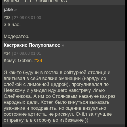
Бушем...эээ...Лобковым. КО.
jake
»
#33 |
27.08.08 01:00
3 в час.
Модератор.
Кастракис Полупопалос
»
#34 |
27.08.08 01:01
Кому: Goblin,
#28
Я как-то будучи в гостях в collтурной столице и
впитывая в себя всякие эманации (наряду со
слойкой с лимонной цедрой), прогуливался по
Невскому и увидел идущего навстречу Илью
Олейникова. А им со Стояновым накануне как раз
народных дали. Хотел было кинуться выказать
уважение и поздравить, но оценив визуально
состояние артиста, не рискнул. Счёл за лучшее
отпрыгнуть в сторону во избежание ))