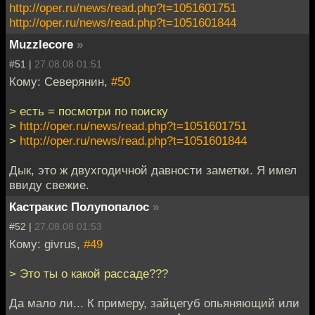
http://oper.ru/news/read.php?t=1051601751
http://oper.ru/news/read.php?t=1051601844
Muzzlecore
»
#51 |
27.08.08 01:51
Кому: Северянин,
#50
> есть = посмотри по поиску
>
http://oper.ru/news/read.php?t=1051601751
>
http://oper.ru/news/read.php?t=1051601844
Дык, это ж двухгодичной давности заметки. Я имел
ввиду свежие.
Кастракис Полупопалос
»
#52 |
27.08.08 01:53
Кому: givrus,
#49
> Это ты о какой рассаде???
Да мало ли... К примеру, зайцегуб опьяняющий или