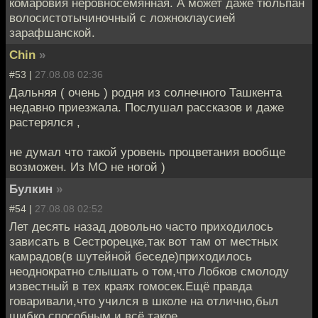
комаровия неровносемянная. А может даже тюльпан
волосистотычиночный с ложноклаусией
зарафшанской.
Chin
»
#53 |
27.08.08 02:36
Дальняя ( очень ) родня из солнечного Ташкента
недавно приезжала. Послушал рассказов и даже
растерялся ,
не думал что такой уровень процветания вообще
возможен. Из МО не ногой )
Булкин
»
#54 |
27.08.08 02:52
Лет десять назад довольно часто приходилось
зависать в Сестрорецке,так вот там от местных
камрадов(в шутейной беседе)приходилось
неоднократно слышать о том,что Лобков смолоду
известный в тех краях гомосек.Ещё правда
говаривали,что учился в школе на отлично,был
шибко способным и всё такое.