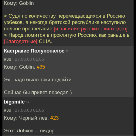
Кому: Goblin
> Судя по количеству перемещающихся в Россию
узбеков, в некогда братской республике наступило
полное процветание
[и засилие русских скинхэдов]
.
> Народ ломится в проклятую Россию, как раньше в
[благодатные]
США.
Кастракис Полупопалос
»
#38 |
27.08.08 01:05
Кому: Goblin,
#35
Эх, надо было таки подойти...
Сейчас бы привет передал )
bigsmile
»
#39 |
27.08.08 01:06
Кому: Черный лев,
#23
Этот Лобков -- пидор.