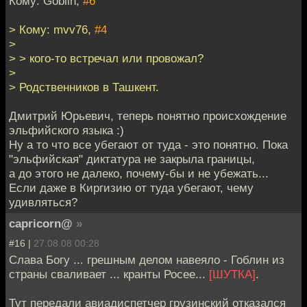
Кому: Goblin,
#6
> Кому: mvv76,
#4
>
> > кого-то встречал или провожал?
>
> Родственников в Ташкент.
Дмитрий Юрьевич, теперь понятно происхождение
эльфийского языка :)
Ну а то что все убегают от туда - это понятно. Пока
"эльфийская" диктатура не закрыла границы,
а до этого не далеко, почему-бы и не убежать...
Если даже в Киргизию от туда убегают, чему
удивляться?
capricorn@
»
#16 |
27.08.08 00:28
Слава Богу ... грешным делом навеяло - Гоблин из
страны сваливает ... кранты Росее...
[ШУТКА]
.
Тут передали авиадиспетчер грузинский отказался