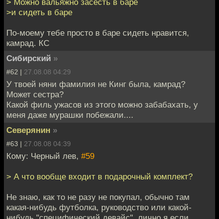
> Можно вальяжно засесть в баре
>и сидеть в баре
По-моему тебе просто в баре сидеть нравится,
камрад. КС
Сибирский
»
#62 |
27.08.08 04:29
У твоей няни фамилия не Кинг была, камрад?
Может сестра?
Какой филь ужасов из этого можно забабахать, у
меня даже мурашки побежали....
Северянин
»
#63 |
27.08.08 04:39
Кому: Черный лев,
#59
> А что вообще входит в подарочный комплект?
Не знаю, как то не разу не покупал, обычно там
какая-нибудь футболка, руководство или какой-
нибудь "специфический девайс", лично я,если