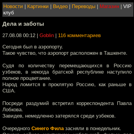
Новости
|
Картинки
|
Видео
|
Переводы
|
Магазин
|
VIP
клуб
Дела и заботы
27.08.08 00:12
|
Goblin
|
116 комментариев
Сегодня был в аэропорту.
Такое чувство, что аэропорт расположен в Ташкенте.
Судя по количеству перемещающихся в Россию
узбеков, в некогда братской республике наступило
полное процветание.
Народ ломится в проклятую Россию, как раньше в
США.
Посреди раздумий встретил корреспондента Павла
Лобкова.
Завидев, немедленно затерялся среди узбеков.
Очередного
Синего Фила
засняли в понедельник.