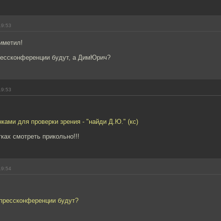
19:53
иметил!
рессконференции будут, а ДимЮрич?
19:53
нками для проверки зрения - "найди Д.Ю." (кс)
тках смотреть прикольно!!!
19:54
 прессконференции будут?