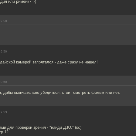
дия или римейк? :-)
19:50
19:50
дайской камерой запрятался - даже сразу не нашел!
19:50
, дабы окончательно убедиться, стоит смотреть фильм или нет.
19:53
ами для проверки зрения - "найди Д.Ю." (кс)
р 12