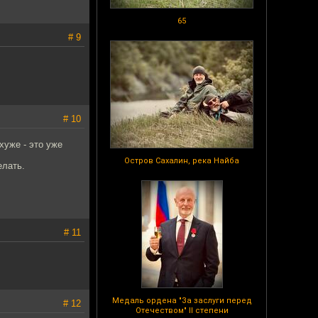
65
# 9
# 10
хуже - это уже
Остров Сахалин, река Найба
елать.
# 11
Медаль ордена "За заслуги перед
# 12
Отечеством" II степени