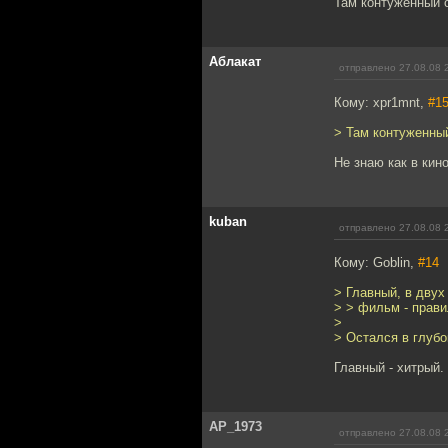
Там контуженный о
Аблакат
отправлено 27.08.08 
Кому: xpr1mnt,
#1
> Там контуженный
Не знаю как в кин
kuban
отправлено 27.08.08 
Кому: Goblin,
#14
> Главный, в двух
> > фильм - прав
>
> Остался в глуб
Главный - хитрый.
AP_1973
отправлено 27.08.08 