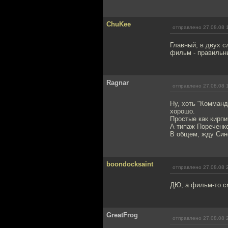
ChuKee
отправлено 27.08.08 
Главный, в двух с
фильм - правильн
Ragnar
отправлено 27.08.08 
Ну, хоть "Комманд
хорошо.
Простые как кирп
А типаж Пореченко
В общем, жду Син
boondocksaint
отправлено 27.08.08 
ДЮ, а фильм-то с
GreatFrog
отправлено 27.08.08 