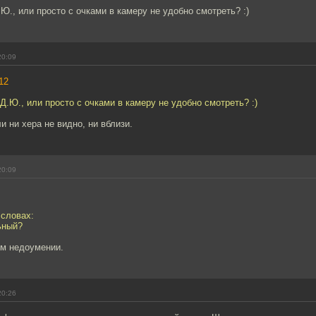
Ю., или просто с очками в камеру не удобно смотреть? :)
20:09
12
Д.Ю., или просто с очками в камеру не удобно смотреть? :)
и ни хера не видно, ни вблизи.
20:09
 словах:
ьный?
ом недоумении.
20:26