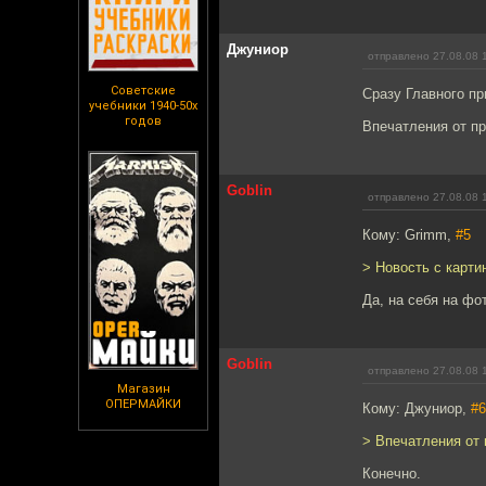
Джуниор
отправлено 27.08.08 
Советские
Сразу Главного пр
учебники 1940-50х
годов
Впечатления от п
Goblin
отправлено 27.08.08 
Кому: Grimm,
#5
> Новость с карти
Да, на себя на фо
Goblin
отправлено 27.08.08 
Магазин
ОПЕРМАЙКИ
Кому: Джуниор,
#6
> Впечатления от
Конечно.