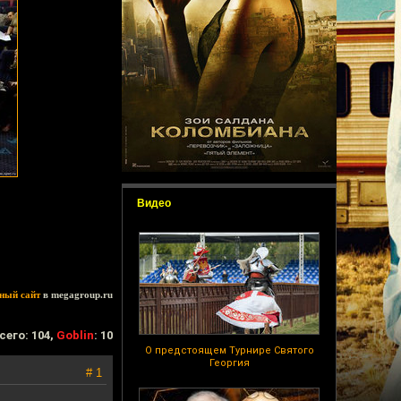
Видео
ный сайт
в megagroup.ru
сего: 104,
Goblin
: 10
О предстоящем Турнире Святого
Георгия
# 1