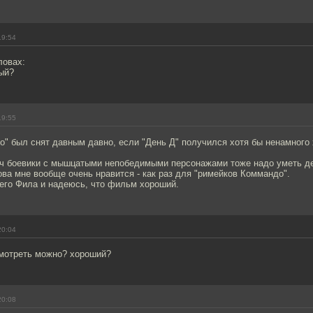
19:54
ловах:
ый?
19:55
о" был снят давным давно, если "День Д" получился хотя бы ненамного 
ич боевики с мышцатыми непобедимыми персонажами тоже надо уметь д
ва мне вообще очень нравится - как раз для "римейков Коммандо".
его Фила и надеюсь, что фильм хороший.
20:04
мотреть можно? хороший?
20:08