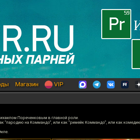
оды
Магазин
VIP
ихаилом Пореченковым в главной роли.
к "пародию на Коммандо", или как "римейк Коммандо", или как комеди
иле.