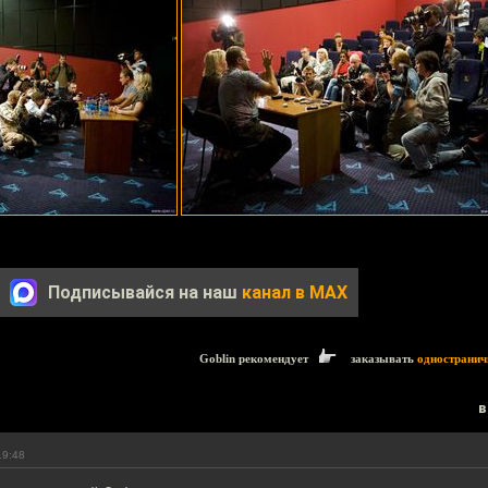
Подписывайся на наш
канал в MAX
Goblin рекомендует
заказывать
одностранич
в
19:48