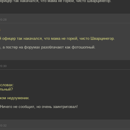
фицер так накачался, что мама не горюй, чисто Шварцинегор.
20:28
5
 офицер так накачался, что мама не горюй, чисто Шварцинегор.
о, а постер на форумах разоблачают как фотошопный.
20:30
 словах:
ильный?
оком недоумении.
 Ничего не сообщил, но очень заинтриговал!
20:32