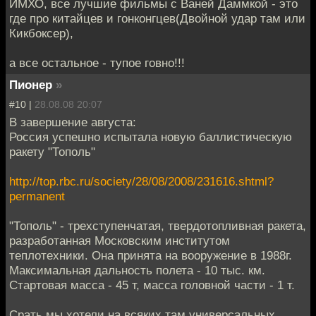
ИМХО, все лучшие фильмы с Ваней Даммкой - это
где про китайцев и гонконгцев(Двойной удар там или
Кикбоксер),
а все остальное - тупое говно!!!
Пионер
»
#10 |
28.08.08 20:07
В завершение августа:
Россия успешно испытала новую баллистическую
ракету "Тополь"
http://top.rbc.ru/society/28/08/2008/231616.shtml?
permanent
"Тополь" - трехступенчатая, твердотопливная ракета,
разработанная Московским институтом
теплотехники. Она принята на вооружение в 1988г.
Максимальная дальность полета - 10 тыс. км.
Стартовая масса - 45 т, масса головной части - 1 т.
Срать мы хотели на всяких там универсальных