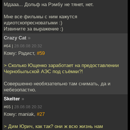
Мдааа... Дольф на Рэмбу не тянет, нет.
Мне все фильмы с ним кажутся
идиотскопресноватыми :)
Извините за выражение :)
Crazy Cat
»
#64 |
28.08.08 20:32
Кому: Радист,
#59
> Сколько Ющенко заработает на предоставлении
Чернобыльской АЭС под съёмки?!
Совершенно необязательно там снимать, да и
небезопастно.
Skelter
»
#65 |
28.08.08 20:32
Кому: maniak,
#27
> Дим Юрич, как так? они ж всю жизнь нам