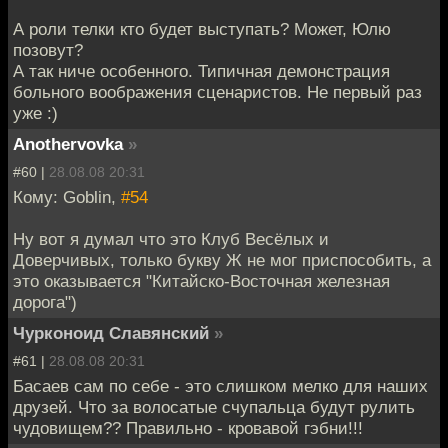
А роли телки кто будет выступать? Может, Юлю
позовут?
А так ниче особенного. Типичная демонстрация
больного воображения сценаристов. Не первый раз
уже :)
Anothervovka
»
#60 |
28.08.08 20:31
Кому: Goblin,
#54
Ну вот я думал что это Клуб Весёлых и
Доверчивых, только букву Ж не мог приспособить, а
это оказывается "Китайско-Восточная железная
дорога")
Чурконоид Славянский
»
#61 |
28.08.08 20:31
Басаев сам по себе - это слишком мелко для наших
друзей. Что за волосатые счупальца будут рулить
чудовищем?? Правильно - кровавой гэбни!!!