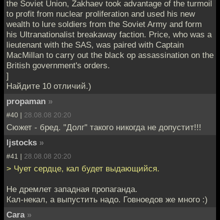
the Soviet Union, Zakhaev took advantage of the turmoil
to profit from nuclear proliferation and used his new
wealth to lure soldiers from the Soviet Army and form
his Ultranationalist breakaway faction. Price, who was a
lieutenant with the SAS, was paired with Captain
MacMillan to carry out the black op assassination on the
British government's orders.
]
Найдите 10 отличий.)
propaman
»
#40 |
28.08.08 20:20
Сюжет - бред. "Долг" такого никогда не допустит!!!
ljstocks
»
#41 |
28.08.08 20:20
> Чует сердце, кал будет выдающийся.
Не дремлет западная пропаганда.
Кал-некал, а выпустить надо. Говноедов же много :)
Cara
»