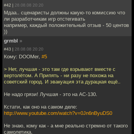
#42 |
28.08.08 20:20
Мдаа.. сценаристы должны какую-то комиссию что
ли разработчикам игр отстегивать
например, каждый положительный отзыв - 50 центов
))
grmbl
»
#43 |
28.08.08 20:20
Кому: DOOMer,
#5
> Нет, лучшая - это там где взрывают вместе с
вертолётом. А Припять - ни разу не похожа на
советский город. И эвакуация эта дурацкая ещё..
Не надо грязи! Лучшая - это на AC-130.
Кстати, как оно на самом деле:
http://www.youtube.com/watch?v=0Jn6nByuDS0
Не знаю, кому как - а мне реально стремно от такого
самолетика.