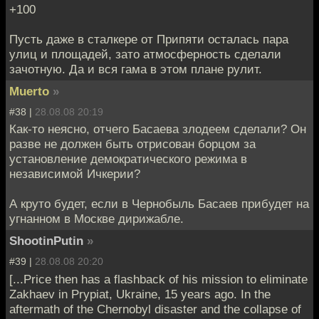
+100
Пусть даже в сталкере от Припяти осталась пара
улиц и площадей, зато атмосферность сделали
зачотную. Да и вся гама в этом плане рулит.
Muerto
»
#38 |
28.08.08 20:19
Как-то неясно, отчего Басаева злодеем сделали? Он
разве не должен быть отрисован борцом за
установление демократического режима в
независимой Ичкерии?
А круто будет, если в Чернобыль Басаев прибудет на
угнанном в Москве дирижабле.
ShootinPutin
»
#39 |
28.08.08 20:20
[...Price then has a flashback of his mission to eliminate
Zakhaev in Prypiat, Ukraine, 15 years ago. In the
aftermath of the Chernobyl disaster and the collapse of