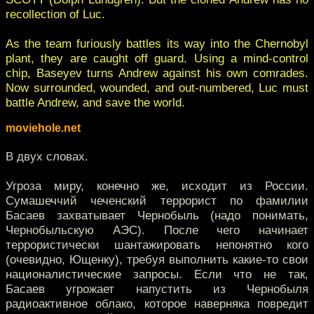
recollection of Luc.
As the team furiously battles its way into the Chernobyl
plant, they are caught off guard. Using a mind-control
chip, Baseyev turns Andrew against his own comrades.
Now surrounded, wounded, and out-numbered, Luc must
battle Andrew, and save the world.
moviehole.net
В двух словах.
Угроза миру, конечно же, исходит из России.
Сумашеччий чеченский террорист по фамилии
Басаев захватывает Чернобыль (надо понимать,
Чернобыльскую АЭС). После чего начинает
террористически шантажировать непонятно кого
(очевидно, Ющенку), требуя выполнить какие-то свои
националистические запросы. Если что не так,
Басаев угрожает напустить из Чернобыля
радиоактивное облако, которое наверняка повредит