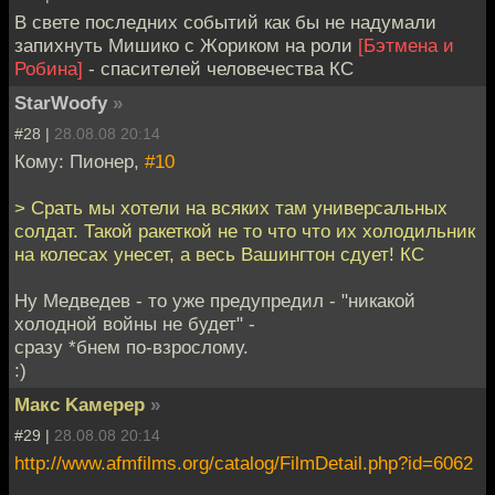
В свете последних событий как бы не надумали
запихнуть Мишико с Жориком на роли
[Бэтмена и
Робина]
- спасителей человечества КС
StarWoofy
»
#28 |
28.08.08 20:14
Кому: Пионер,
#10
> Срать мы хотели на всяких там универсальных
солдат. Такой ракеткой не то что что их холодильник
на колесах унесет, а весь Вашингтон сдует! КС
Ну Медведев - то уже предупредил - "никакой
холодной войны не будет" -
сразу *бнем по-взрослому.
:)
Mакс Kамерер
»
#29 |
28.08.08 20:14
http://www.afmfilms.org/catalog/FilmDetail.php?id=6062