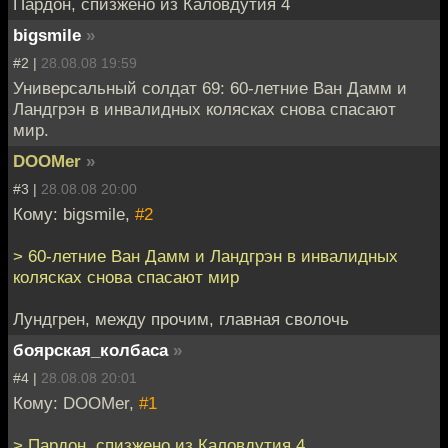
Пардон, спизжено из Каловдутия 4
bigsmile
»
#2 |
28.08.08 19:59
Универсальный солдат 69: 60-летние Ван Дамм и
Ландгрэн в инвалидных колясках снова спасают
мир.
DOOMer
»
#3 |
28.08.08 20:00
Кому: bigsmile,
#2
> 60-летние Ван Дамм и Ландгрэн в инвалидных
колясках снова спасают мир
Лундгрен, между прочим, главная сволочь
боярская_колбаса
»
#4 |
28.08.08 20:01
Кому: DOOMer,
#1
> Пардон, спизжено из Каловдутия 4