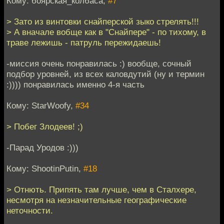
Кому: боярская_колбаса,
#7
> Зато из винтовки снайперской зыко стрелять!!!
> А вначале вобще как в "Снайпере" - по тихому, в
траве лежишь - патруль пережидаешь!
-миссия очень понравилась :) вообще, сочный
подбор уровней, из всех каловдутий (ну и термин
:)))) понравилась именно 4-я часть
Кому: StarWoofy,
#34
> Побег Злодеев! ;)
-Парад Уродов :)))
Кому: ShootinPutin,
#18
> Отнють. Припять там лучше, чем в Сталхере,
несмотря на незначительные географические
неточности.