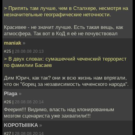
> Припять там лучше, чем в Сталхере, несмотря на
незначительные географические неточности.
Красивее - не значит лучше. Есть такая вещь, как
атмосфера. Так вот в КоД я её не почувствовал
maniak
»
#25 |
28.08.08 20:13
> В двух словах: сумашеччий чеченский террорист
по фамилии Басаев
Дим Юрич, как так? они ж всю жизнь нам впрягали,
что он "борец за независимость чеченского народа".
Plaga
»
#26 |
28.08.08 20:14
Феерия!!! Видимо, власть над клонированным
мозгом сценариста уже захватили!!!
KOPOTbIIIIKA
»
#27 |
28.08.08 20:14