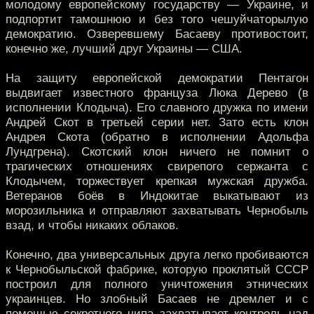
молодому европейскому государству — Украине, и
подпортит тамошнюю и без того чешуйчаторылую
демократию. Озверевшему Басаеву противостоит,
конечно же, лучший друг Украины — США.
На защиту европейской демократии Пентагон
выдвигает известного француза Люка Дерево (в
исполнении Клодыча). Его славного дружка по имени
Андрей Скот в третьей серии нет. Зато есть клон
Андрея Скота (обратно в исполнении Адольфа
Лундгрена). Скотский клон ничего не помнит о
трагических отношениях свирепого сержанта с
Клодычем, торжествует крепкая мужская дружба.
Ветеранов боёв в Индокитае выкатывают из
морозильника и отправляют захватывать Чернобыль
взад, и чтобы никаких облаков.
Конечно, два универсальных друга легко пробиваются
к Чернобыльской фабрике, которую проклятый СССР
построил для полного уничтожения этнических
украинцев. Но злобный Басаев не дремлет и с
помощью секретного чипа захватывает контроль над