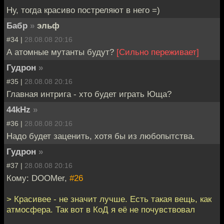
Ну, тогда красиво постреляют в него =)
Бабр
»
эльф
#34 |
28.08.08 20:16
А атомные мутанты будут?
[Сильно переживает]
Гудрон
»
#35 |
28.08.08 20:16
Главная интрига - хто будет играть Юща?
44kHz
»
#36 |
28.08.08 20:16
Надо будет заценить, хотя бы из любопытства.
Гудрон
»
#37 |
28.08.08 20:16
Кому: DOOMer,
#26
> Красивее - не значит лучше. Есть такая вещь, как
атмосфера. Так вот в КоД я её не почувствовал