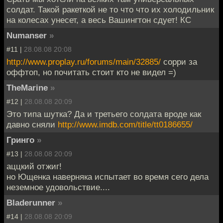
солдат. Такой ракеткой не то что что их холодильник
на колесах унесет, а весь Вашингтон сдует! КС
Numanser
»
#11 |
28.08.08 20:08
http://www.proplay.ru/forums/main/32885/
сорри за
оффтоп, но почитать стоит кто не видел =)
TheMarine
»
#12 |
28.08.08 20:09
Это типа шутка? Да и третьего солдата вроде как
давно сняли
http://www.imdb.com/title/tt0186655/
Гринго
»
#13 |
28.08.08 20:09
аццкий отжиг!
но Ющенка наверняка испытает во время сего дела
неземное удовольствие....
Bladerunner
»
#14 |
28.08.08 20:09