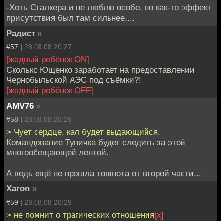
-Хоть Сталкера и не люблю особо, но как-то эффект
присутствия был там сильнее....
Радист
»
#57 |
28.08.08 20:27
[жадный ребёнок ON]
Сколько Ющенко заработает на предоставлении
Чернобыльской АЭС под съёмки?!
[жадный ребёнок OFF]
AMV76
»
#58 |
28.08.08 20:29
> Чует сердце, кал будет выдающийся.
Командование Тупичка будет следить за этой
многообещающей лентой.
А ведь ещё не прошла тошнота от второй части...
Xaron
»
#59 |
28.08.08 20:29
> не помнит о трагических отношения
[х]