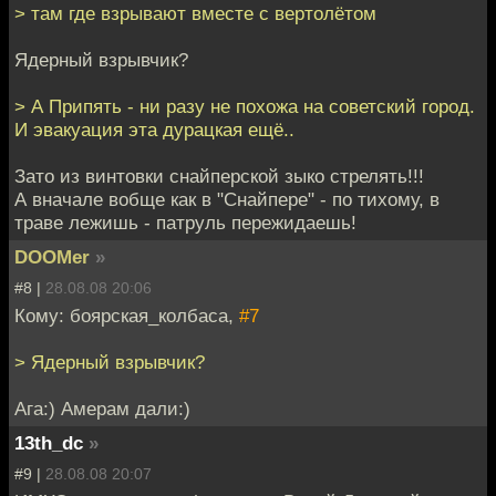
> там где взрывают вместе с вертолётом
Ядерный взрывчик?
> А Припять - ни разу не похожа на советский город.
И эвакуация эта дурацкая ещё..
Зато из винтовки снайперской зыко стрелять!!!
А вначале вобще как в "Снайпере" - по тихому, в
траве лежишь - патруль пережидаешь!
DOOMer
»
#8 |
28.08.08 20:06
Кому: боярская_колбаса,
#7
> Ядерный взрывчик?
Ага:) Амерам дали:)
13th_dc
»
#9 |
28.08.08 20:07