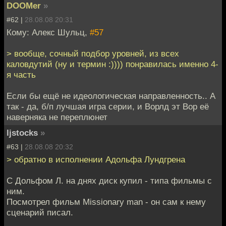
DOOMer
»
#62 |
28.08.08 20:31
Кому: Алекс Шульц,
#57
> вообще, сочный подбор уровней, из всех
каловдутий (ну и термин :)))) понравилась именно 4-
я часть
Если бы ещё не идеологическая направленность.. А
так - да, б/п лучшая игра серии, и Ворлд эт Вор её
наверняка не переплюнет
ljstocks
»
#63 |
28.08.08 20:32
> обратно в исполнении Адольфа Лундгрена
С Дольфом Л. на днях диск купил - типа фильмы с
ним.
Посмотрел фильм Missionary man - он сам к нему
сценарий писал.