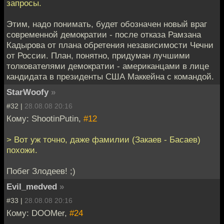
запросы.
Этим, надо понимать, будет обозначен новый враг
современной демократии - после отказа Рамзана
Кадырова от плана обретения независимости Чечни
от России. План, понятно, придуман лучшими
толкователями демократии - американцами в лице
кандидата в президенты США Маккейна с командой.
StarWoofy
»
#32 |
28.08.08 20:16
Кому: ShootinPutin,
#12
> Вот уж точно, даже фамилии (Закаев - Басаев)
похожи.
Побег Злодеев! ;)
Evil_medved
»
#33 |
28.08.08 20:16
Кому: DOOMer,
#24