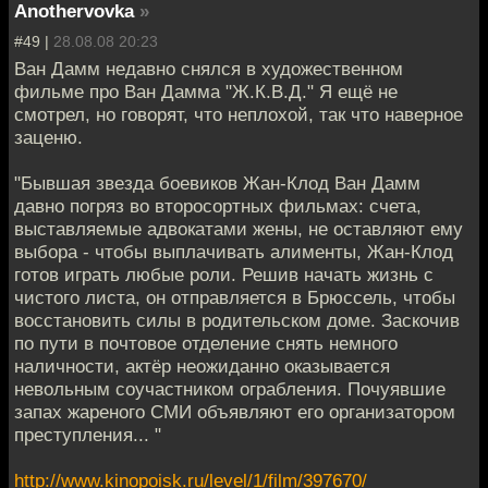
Anothervovka
»
#49 |
28.08.08 20:23
Ван Дамм недавно снялся в художественном
фильме про Ван Дамма "Ж.К.В.Д." Я ещё не
смотрел, но говорят, что неплохой, так что наверное
заценю.
"Бывшая звезда боевиков Жан-Клод Ван Дамм
давно погряз во второсортных фильмах: счета,
выставляемые адвокатами жены, не оставляют ему
выбора - чтобы выплачивать алименты, Жан-Клод
готов играть любые роли. Решив начать жизнь с
чистого листа, он отправляется в Брюссель, чтобы
восстановить силы в родительском доме. Заскочив
по пути в почтовое отделение снять немного
наличности, актёр неожиданно оказывается
невольным соучастником ограбления. Почуявшие
запах жареного СМИ объявляют его организатором
преступления... "
http://www.kinopoisk.ru/level/1/film/397670/