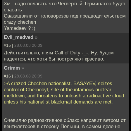
Хм...надо полагать что Четвёртый Терминатор будет
спасать
Саакашвили от головорезов под предводительством
crazy chechen
Yamadaev ? :)
Evil_medved
»
#15 |
28.08.08 20:09
Действительно, прям Call of Duty -_-. Ну, будем
надеятся, что хотя бы постреляют красиво.
Grimm
»
#16 |
28.08.08 20:09
>A crazed Chechen nationalist, BASAYEV, seizes
control of Chernobyl, site of the infamous nuclear
meltdown, and threatens to unleash a radioactive cloud
unless his nationalist blackmail demands are met.
Очевилно радиоактивное облако направит ветром от
вентиляторов в сторону Польши, в самом деле не