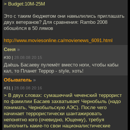
> Budget:10M-25M
Это с таким бюджетом они намылились приглашать
двух ветеранов? Для сравнения: Rambo 2008
обошёлся в 50 лямов
http://www.moviesonline.ca/movienews_6091.html
Сеня
»
#30 |
28.08.08 20:15
Даёшь Басаеву пулемёт вместо ноги, чтобы кабы
кал, то Планет Террор - style, хоть!
Обыватель
»
#31 |
28.08.08 20:16
> В двух словах: сумашеччий чеченский террорист
по фамилии Басаев захватывает Чернобыль (надо
понимать, Чернобыльскую АЭС). После чего
начинает террористически шантажировать
непонятно кого (очевидно, Ющенку), требуя
выполнить какие-то свои националистические