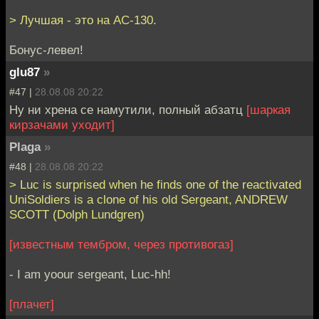
> Лучшая - это на AC-130.
Бонус-левел!
glu87
»
#47 |
28.08.08 20:22
Ну ни хрена се намутили, полный абзатц
[шаркая
кирзачами уходит]
Plaga
»
#48 |
28.08.08 20:22
> Luc is surprised when he finds one of the reactivated
UniSoldiers is a clone of his old Sergeant, ANDREW
SCOTT (Dolph Lundgren)
[известным тембром, через противогаз]
- I am yoour sergeant, Luc-hh!
[плачет]