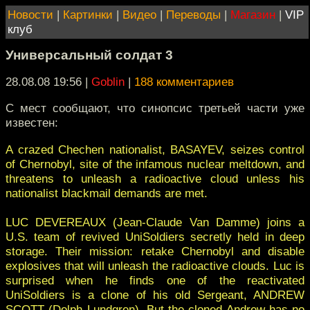
Новости
|
Картинки
|
Видео
|
Переводы
|
Магазин
|
VIP
клуб
Универсальный солдат 3
28.08.08 19:56
|
Goblin
|
188 комментариев
С мест сообщают, что синопсис третьей части уже
известен:
A crazed Chechen nationalist, BASAYEV, seizes control
of Chernobyl, site of the infamous nuclear meltdown, and
threatens to unleash a radioactive cloud unless his
nationalist blackmail demands are met.
LUC DEVEREAUX (Jean-Claude Van Damme) joins a
U.S. team of revived UniSoldiers secretly held in deep
storage. Their mission: retake Chernobyl and disable
explosives that will unleash the radioactive clouds. Luc is
surprised when he finds one of the reactivated
UniSoldiers is a clone of his old Sergeant, ANDREW
SCOTT (Dolph Lundgren). But the cloned Andrew has no