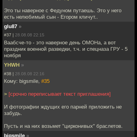
Это ты наверное с Федуном путаешь. Это у него
есть нелюбимый сын - Егором кличут..
glu87
»
#37 |
28.08.08 22:15
Ваабсче-то - это наверное день ОМОНа, а вот
праздник военной разведки, т.ч. и спецназа ГРУ - 5
ноября
YHWH
»
#38 |
28.08.08 22:16
Кому: bigsmile,
#35
>
[срочно переписывает текст приглашения]
И фотографии ждущих его парней приложить не
забудь.
Пусть и на них возьмет "цирконивых" браслетов.
bigsmile
»