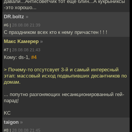
давали...Антисоветчик тот еще блин...А кукрыниксы
-это хорошо...
DR.boltz
»
#6 |
28.08.08 21:39
С праздником всех кто к нему причастен ! ! !
Mакс Kамерер
»
#7 |
28.08.08 21:43
Кому: ds-1,
#4
> Почему-то отсутсвует 3-й и самый интересный
этап: массовый исход подвыпивших десантников по
домам.
... попутно разгоняющих несанкционированный гей-
парад!
KC
taigon
»
#8 |
28.08.08 21:45