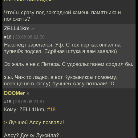
Чтобы сразу под закладной камень памятника и
положить?
ZELL41km
»
#18 |
28.08.08 21:56
Наконецт зарегался. Уф. С тех пор как оппал на
тупич0к подсел. Едрёная штука я вам заявлю)
Эх жаль я не с Питера. С удовольствием сходил бы.
з.ы. Чиж то ладно, а вот Кукрыниксы помоему,
вообще не в кассу) Лучшеб Алсу позвали! :D
DOOMer
»
#19 |
28.08.08 21:57
Кому: ZELL41km,
#18
> Лучшеб Алсу позвали!
Алсу? Дочку Лукойла?