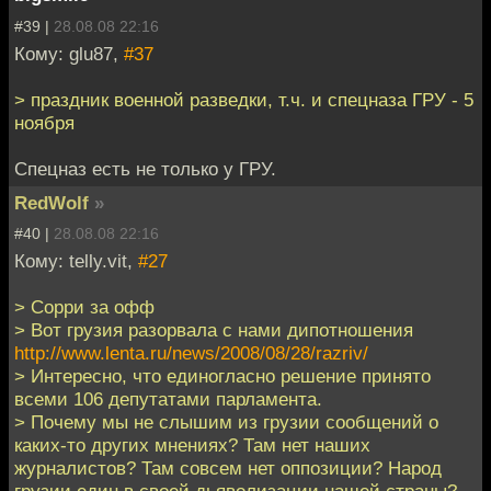
#39 |
28.08.08 22:16
Кому: glu87,
#37
> праздник военной разведки, т.ч. и спецназа ГРУ - 5
ноября
Спецназ есть не только у ГРУ.
RedWolf
»
#40 |
28.08.08 22:16
Кому: telly.vit,
#27
> Сорри за офф
> Вот грузия разорвала с нами дипотношения
http://www.lenta.ru/news/2008/08/28/razriv/
> Интересно, что единогласно решение принято
всеми 106 депутатами парламента.
> Почему мы не слышим из грузии сообщений о
каких-то других мнениях? Там нет наших
журналистов? Там совсем нет оппозиции? Народ
грузии един в своей дьяволизации нашей страны?