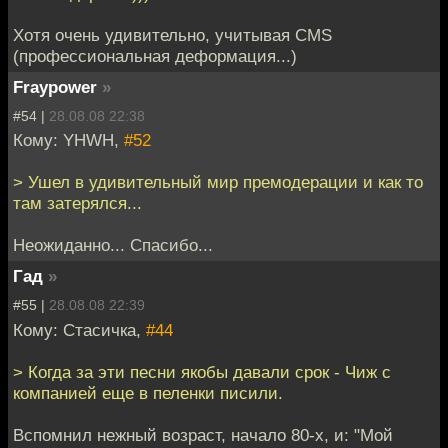
Хотя очень удивительно, учитывая CMS
(профеcсиональная деформация...)
Fraypower
»
#54 |
28.08.08 22:38
Кому: YHWH,
#52
> Ушел в удивительный мир премодерации и как то
там затерялся...
Неожиданно... Спасибо...
Гад
»
#55 |
28.08.08 22:39
Кому: Стасичка,
#44
> Когда за эти песни якобы давали срок - Чиж с
компанией еще в пеленки писили.
Вспомнил нежный возраст, начало 80-х, и: "Мой