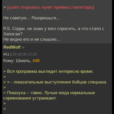
>
[ушёл открывать пункт приёма стеклотары]
Не советую... Разоришься...
P.S. Cорри, не знаю у кого спросить, а что стало с
Хапосаи?
Не видно его и не слышно...
RedWolf
»
#51 |
28.08.08 22:33
Кому: Шмель,
#49
> Вся программа выглядит интересно кроме:
>
> > - показательные выступления бойцов спецназа
>
> Показуха -- говно. Лучше когда нормальные
соревнования устраивают.
>
>