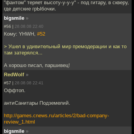
"фантом" теряет высоту-у-у-у" - под гитару, в скверу,
где детские грЫбочки.
bigsmile
»
#56 |
28.08.08 22:40
Кому: YHWH,
#52
> Ушел в удивительный мир премодерации и как то
там затерялся...
А хорошо писал, паршивец!
RedWolf
»
#57 |
28.08.08 22:41
Оффтоп.
антиСанитары Подземелий.
http://games.cnews.ru/articles/2/bad-company-
review_1.html
bigsmile
»