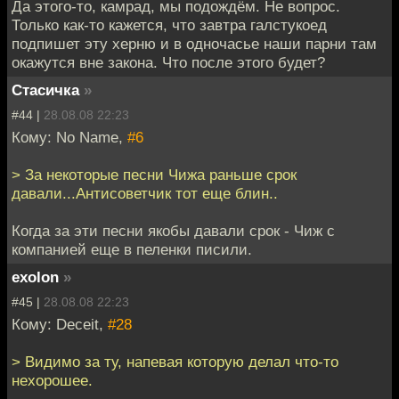
Да этого-то, камрад, мы подождём. Не вопрос.
Только как-то кажется, что завтра галстукоед
подпишет эту херню и в одночасье наши парни там
окажутся вне закона. Что после этого будет?
Стасичка
»
#44 |
28.08.08 22:23
Кому: No Name,
#6
> За некоторые песни Чижа раньше срок
давали...Антисоветчик тот еще блин..
Когда за эти песни якобы давали срок - Чиж с
компанией еще в пеленки писили.
exolon
»
#45 |
28.08.08 22:23
Кому: Deceit,
#28
> Видимо за ту, напевая которую делал что-то
нехорошее.