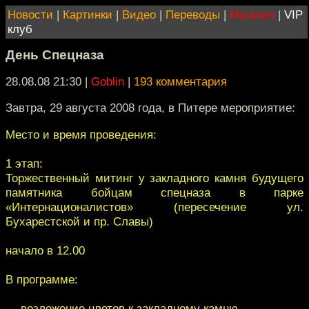
Новости
|
Картинки
|
Видео
|
Переводы
|
Магазин
|
VIP
клуб
День Спецназа
28.08.08 21:30
|
Goblin
|
193 комментария
Завтра, 29 августа 2008 года, в Питере мероприятие:
Место и время проведения:
1 этап:
Торжественный митинг у закладного камня будущего
памятника бойцам спецназа в парке
«Интернационалистов» (пересечение ул.
Бухарестской и пр. Славы)
начало в 12.00
В программе:
— возложение цветов к закладному камню