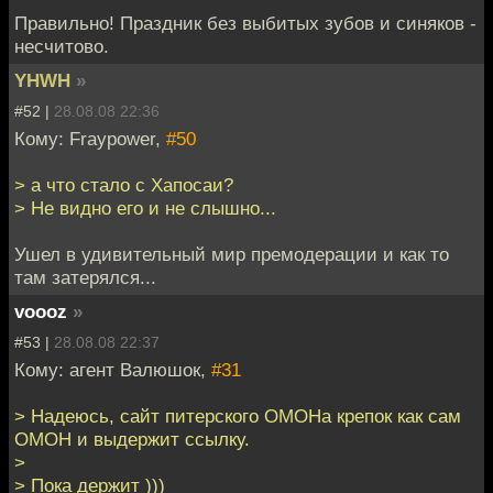
Правильно! Праздник без выбитых зубов и синяков -
несчитово.
YHWH
»
#52 |
28.08.08 22:36
Кому: Fraypower,
#50
> а что стало с Хапосаи?
> Не видно его и не слышно...
Ушел в удивительный мир премодерации и как то
там затерялся...
voooz
»
#53 |
28.08.08 22:37
Кому: агент Валюшок,
#31
> Надеюсь, сайт питерского ОМОНа крепок как сам
ОМОН и выдержит ссылку.
>
> Пока держит )))