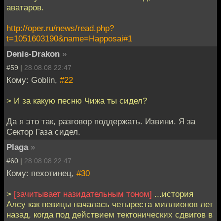
аватаров.
http://oper.ru/news/read.php?
t=1051603190&name=Happosai#1
Denis-Drakon
»
#59 |
28.08.08 22:47
Кому: Goblin,
#22
> И за какую песню Чижа ты сидел?
Да я это так, разговор поддержать. Извини. Я за
Сектор Газа сидел.
Plaga
»
#60 |
28.08.08 22:47
Кому: пехотинец,
#30
>
[зачитывает назидательным тоном]
...история
Алсу как певицы началась четыреста миллионов лет
назад, когда под действием тектонических сдвигов в