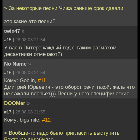
> За некоторые песни Чижа раньше срок давали
это какие это песни?
twix47
»
#15 |
28.08.08 21:54
У вас в Питере каждый год с таким размахом
десантники отмечают?)
No Name
»
#16 |
28.08.08 21:54
Кому: Goblin,
#11
Дмитрий Юрьевич - это оборот речи такой, жаль что
не сажали всерьез))) Песни у него специфические...
DOOMer
»
#17 |
28.08.08 21:55
Кому: bigsmile,
#12
> Вообще-то надо было пригласить выступить
Вахтанга Кикабидзе.