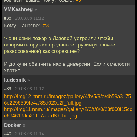
VMKashneg
»
#38 |
29.08.08 11:12
Кому: Launcher,
#31
> они сами пожар в Лазовой устроили чтобы
оформить оружие проданное Грузии(и прочее
разворованное) как сгоревшее?
И до кучи обвинить нас в диверсии. Если смелости
хватит.
kudesnik
»
#39 |
29.08.08 11:12
http://img12.nnm.ru/imagez/gallery/4/b/5/9/a/4b59a3175
6c2296599fe4af85d020c2f_full.jpg
http://img11.nnm.ru/imagez/gallery/2/3/f/8/0/23f800f15cc
e694619dc40ff17accd8d_full.jpg
Docker
»
#40 |
29.08.08 11:14