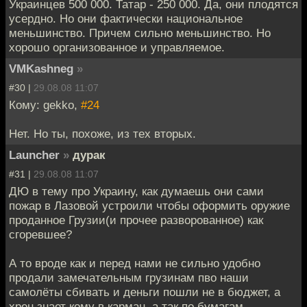
Украинцев 500 000. Татар - 250 000. Да, они плодятся
усердно. Но они фактически национальное
меньшинство. Причем сильно меньшинство. Но
хорошо организованное и управляемое.
VMKashneg
»
#30 |
29.08.08 11:07
Кому: gekko,
#24
Нет. Но ты, похоже, из тех вторых.
Launcher
»
дурак
#31 |
29.08.08 11:07
ДЮ в тему про Украину, как думаешь они сами
пожар в Лазовой устроили чтобы оформить оружие
проданное Грузии(и прочее разворованное) как
сгоревшее?
А то вроде как и перед нами не сильно удобно
продали замечательным грузинам пво наши
самолёты сбивать и деньги пошли не в бюджет, а
хрен знает кому в карман, а так по бумагам