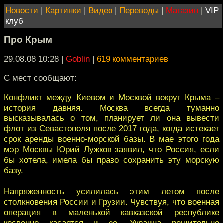
Новости
|
Картинки
|
Видео
|
Переводы
|
Магазин
|
VIP
клуб
Про Крым
29.08.08 10:28
|
Goblin
|
619 комментариев
С мест сообщают:
Конфликт между Киевом и Москвой вокруг Крыма –
история давняя. Москва всегда туманно
высказывалась о том, планирует ли она вывести
флот из Севастополя после 2017 года, когда истекает
срок аренды военно-морской базы. В мае этого года
мэр Москвы Юрий Лужков заявил, что Россия, если
бы хотела, имела бы право сохранить эту морскую
базу.
Напряженность усилилась этим летом после
столкновения России и Грузии. Чувствуя, что военная
операция в маленькой кавказской республике
косвенно касается и ее, Украина решительно