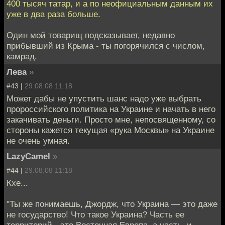
400 тысяч татар, и а по неофициальным данным их
уже в два раза больше.
Один мой товарищ подсказывает, недавно
прибывший из Крыма - ты погорячился с числом,
камрад.
Лева
»
#43 |
29.08.08 11:18
Может дабы не упустить шанс надо уже выбрать
пророссийского политика на Украине и начать в него
закачивать деньги. Просто мне, непосвященному, со
стороны кажется текущая «рука Москвы» на Украине
не очень умная.
LazyCamel
»
#44 |
29.08.08 11:18
Кхе...
"Ты же понимаешь, Джордж, что Украина — это даже
не государство! Что такое Украина? Часть ее
территорий - это Восточная Европа, а часть, и