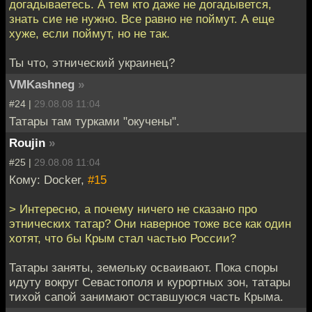
догадываетесь. А тем кто даже не догадывется,
знать сие не нужно. Все равно не поймут. А еще
хуже, если поймут, но не так.
Ты что, этнический украинец?
VMKashneg
»
#24 |
29.08.08 11:04
Татары там турками "окучены".
Roujin
»
#25 |
29.08.08 11:04
Кому: Docker,
#15
> Интересно, а почему ничего не сказано про
этнических татар? Они наверное тоже все как один
хотят, что бы Крым стал частью России?
Татары заняты, земельку осваивают. Пока споры
идуту вокруг Севастополя и курортных зон, татары
тихой сапой занимают оставшуюся часть Крыма.