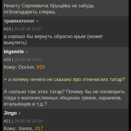
Никиту Сергеевича Хрущёва не забудь
отблагодарить сперва.
травматолог
»
#19 |
29.08.08 10:57
а хорошо бы вернуть обратно крым (может
выкупить)
bigsmile
»
#20 |
29.08.08 10:57
Кому: Docker,
#15
> а почему ничего не сказано про этнических татар?
А сколько там этих татар? Почему бы не поговорить
тогда о малочисленных общинах греков, караимов,
итальянцев и т.д.?
Jingo
»
#21 |
29.08.08 10:59
Кому: Xenos,
#17