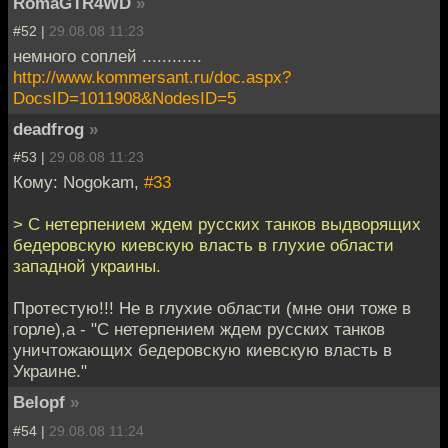
RomaGTR4WD
»
#52 |
29.08.08 11:23
немного соплей ............
http://www.kommersant.ru/doc.aspx?
DocsID=1011908&NodesID=5
deadfrog
»
#53 |
29.08.08 11:23
Кому: Nogokam,
#33
> С нетерпением ждем русских танков выдворящих
бедеровскую киевскую власть в глухие области
западной украины.
Протестую!!! Не в глухие области (мне они тоже в
горле),а - "С нетерпением ждем русских танков
уничтожающих бедеровскую киевскую власть в
Украине."
Belopf
»
#54 |
29.08.08 11:24