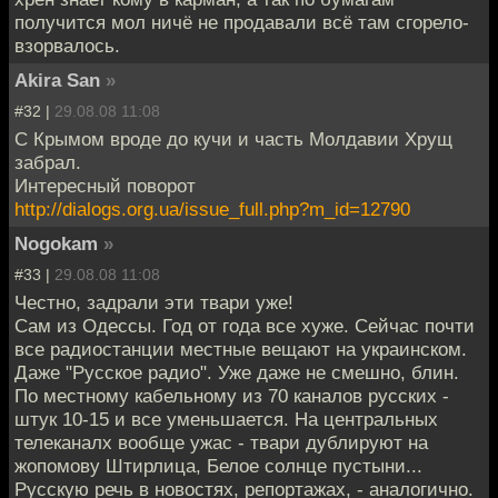
получится мол ничё не продавали всё там сгорело-
взорвалось.
Akira San
»
#32 |
29.08.08 11:08
С Крымом вроде до кучи и часть Молдавии Хрущ
забрал.
Интересный поворот
http://dialogs.org.ua/issue_full.php?m_id=12790
Nogokam
»
#33 |
29.08.08 11:08
Честно, задрали эти твари уже!
Сам из Одессы. Год от года все хуже. Сейчас почти
все радиостанции местные вещают на украинском.
Даже "Русское радио". Уже даже не смешно, блин.
По местному кабельному из 70 каналов русских -
штук 10-15 и все уменьшается. На центральных
телеканалх вообще ужас - твари дублируют на
жопомову Штирлица, Белое солнце пустыни...
Русскую речь в новостях, репортажах, - аналогично.