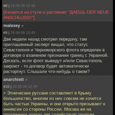
#8 |
29.08.08 10:48
[Качается на стуле и распевает "ДАЕШЬ DER NEUE
ANSCHLUSS!!"]
malexey
»
#9 |
29.08.08 10:49
Две недели назад смотрел передачу, там
приглашенный эксперт вещал, что статус
Севастополя и Черноморского флота определен в
договоре о взаимном признании границ с Украиной.
Дескать, если флот выведут и/или Севастополь
закроют - то договор будет автоматически
расторгнут. Слышали что-нибудь о таком?
anarchistt
»
#10 |
29.08.08 10:49
> Этнические русские составляют в Крыму
большинство, многим из них совсем не хочется
быть частью Украины, и они открыто призывают к
аннексии со стороны России. Москва же на
протяжении долгих лет содействует группам,