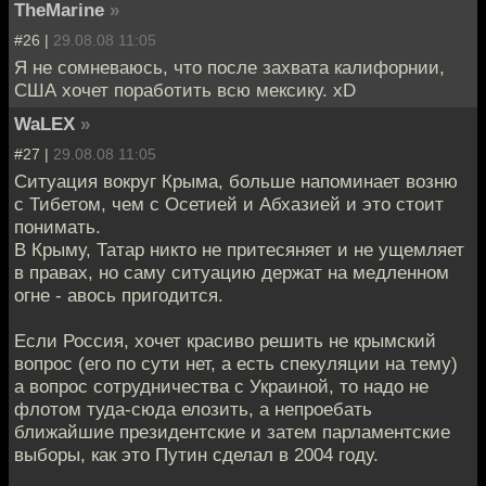
TheMarine
»
#26 |
29.08.08 11:05
Я не сомневаюсь, что после захвата калифорнии,
США хочет поработить всю мексику. xD
WaLEX
»
#27 |
29.08.08 11:05
Ситуация вокруг Крыма, больше напоминает возню
с Тибетом, чем с Осетией и Абхазией и это стоит
понимать.
В Крыму, Татар никто не притесяняет и не ущемляет
в правах, но саму ситуацию держат на медленном
огне - авось пригодится.
Если Россия, хочет красиво решить не крымский
вопрос (его по сути нет, а есть спекуляции на тему)
а вопрос сотрудничества с Украиной, то надо не
флотом туда-сюда елозить, а непроебать
ближайшие президентские и затем парламентские
выборы, как это Путин сделал в 2004 году.