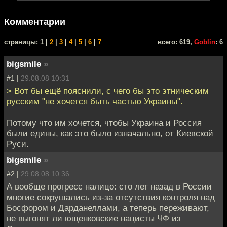
Комментарии
cтраницы: 1 |
2
|
3
|
4
|
5
|
6
|
7
всего: 619,
Goblin
: 6
bigsmile
»
#1 |
29.08.08 10:31
> Вот бы ещё пояснили, с чего бы это этническим
русским "не хочется быть частью Украины".
Потому что им хочется, чтобы Украина и Россия
были едины, как это было изначально, от Киевской
Руси.
bigsmile
»
#2 |
29.08.08 10:36
А вообще прогресс налицо: сто лет назад в России
многие сокрушались из-за отсутствия контроля над
Босфором и Дарданеллами, а теперь переживают,
не выгонят ли ющенковские нацисты ЧФ из