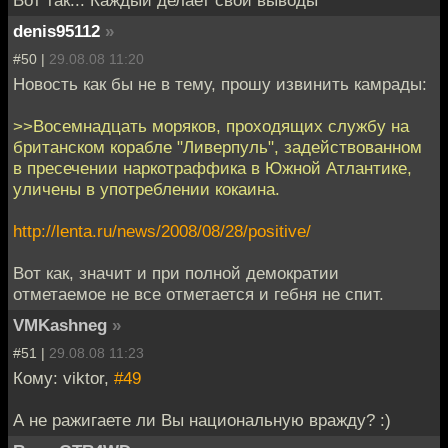
Вот так... Каждый делает свои выводы
denis95112
»
#50 |
29.08.08 11:20
Новость как бы не в тему, прошу извинить камрады:
>>Восемнадцать моряков, проходящих службу на
британском корабле "Ливерпуль", задействованном
в пресечении наркотраффика в Южной Атлантике,
уличены в употреблении кокаина.
http://lenta.ru/news/2008/08/28/positive/
Вот как, значит и при полной демократии
отметаемое не все отметается и гебня не спит.
VMKashneg
»
#51 |
29.08.08 11:23
Кому: viktor,
#49
А не ражигаете ли Вы национальную вражду? :)