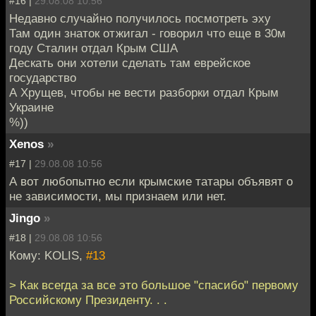
#16 |
29.08.08 10:56
Недавно случайно получилось посмотреть эху
Там один знаток отжигал - говорил что еще в 30м
году Сталин отдал Крым США
Дескать они хотели сделать там еврейское
государство
А Хрущев, чтобы не вести разборки отдал Крым
Украине
%))
Xenos
»
#17 |
29.08.08 10:56
А вот любопытно если крымские татары объявят о
не зависимости, мы признаем или нет.
Jingo
»
#18 |
29.08.08 10:56
Кому: KOLIS,
#13
> Как всегда за все это большое "спасибо" первому
Российскому Президенту. . .