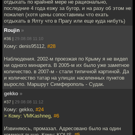
отдыхать по крайней мере не рационально,
последние 4 года езжу за бугор, и на разу об этом не
пожалел (хотя цены сопоставимы что ехать
отдыхать в Ялту что в Прагу или еще куда нибуть)
Roujin
»
#36 |
29.08.08 11:10
Кому: denis95112,
#28
Наблюдения. 2002-м проезжая по Крыму я не видел
ни одного минарета. В 2005-м их было уже заметное
количество. в 2007-м - стали типичной картиной. Да
и количество татар на улицах населенных пунктов
выросло. Маршрут Симферополь - Судак.
gekko
»
#37 |
29.08.08 11:12
Кому: gekko,
#24
> Кому: VMKashneg,
#6
Извиняюсь, промазал. Адресовано было на один
коммент выше, Кому: KOLIS,
#5