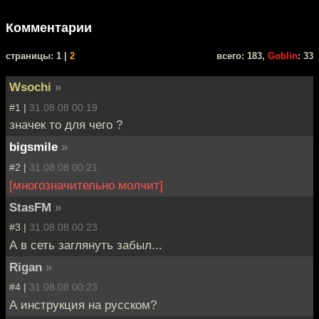
Комментарии
cтраницы: 1 |
2
всего: 183,
Goblin
: 33
Wsochi
»
#1 |
31.08.08 00:19
значек то для чего ?
bigsmile
»
#2 |
31.08.08 00:21
[многозначительно молчит]
StasFM
»
#3 |
31.08.08 00:23
А в сеть заглянуть забыл...
Rigan
»
#4 |
31.08.08 00:23
А инструкция на русском?