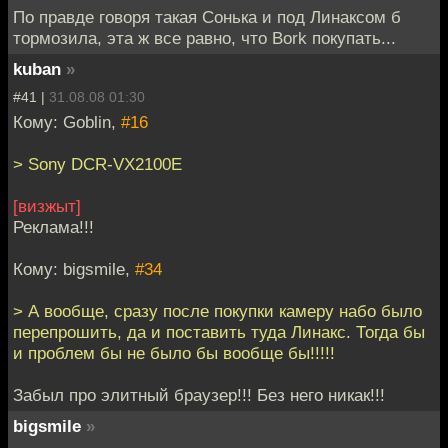
По правде говоря такая Сонька и под Линаксом б
тормозила, эта ж все равно, что Bork покупать...
kuban
»
#41 |
31.08.08 01:30
Кому: Goblin,
#16
> Sony DCR-VX2100E
[визжыт]
Реклама!!!
Кому: bigsmile,
#34
> А вообще, сразу после покупки камеру набо было
перепрошить, да и поставить туда Линакс. Тогда бы
и проблем бы не было бы вообще бы!!!!!
Забыл про элитный браузер!!! Без него никак!!!
bigsmile
»