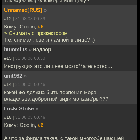
Так ждём марку камеры или цену!!!
Unnamed[RUS]
»
#12 |
31.08.08 00:39
Кому: Goblin,
#6
> Снимать с прожектором
Т.е. снимал, светя лампой в лицо? :)
hummius
»
надзор
#13 |
31.08.08 00:39
Инструкция это лишнее мозго**ательство...
unit982
»
#14 |
31.08.08 00:46
какой же должна быть терпения мера
владельца добротной види'мо каме'ры???
Lucki.Strike
»
#15 |
31.08.08 00:46
Кому: Goblin,
#6
А что за фирма такая, с такой многообещающей