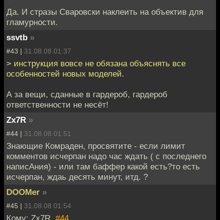
Да. И стразы Сваровски наклеить на объектив для
гламурности.
ssvtb
»
#43 |
31.08.08 01:37
> инструкция вовсе не обязана объяснять все
особенностей новых моделей.
А за вещи, сданные в гардероб, гардероб
ответственности не несёт!
Zx7R
»
#44 |
31.08.08 01:51
Знающие Комраден, просвятите - если лимит
комментов исчерпан надо час ждать ( с последнего
написАния) - или там баффер какой есть?то есть
исчерпан, ждаь десять минут, итд. ?
DOOMer
»
#45 |
31.08.08 01:54
Кому: Zx7R,
#44