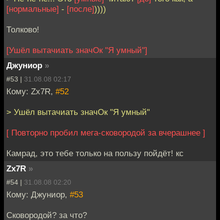
[нормальные]
-
[после]
))))
Толково!
[Ушёл вытачиать значОк "Я умный"]
Джуниор
»
#53 |
31.08.08 02:17
Кому: Zx7R,
#52
> Ушёл вытачиать значОк "Я умный"
[ Повторно пробил мега-сковородой за вчерашнее ]
Камрад, это тебе только на пользу пойдёт! кс
Zx7R
»
#54 |
31.08.08 02:20
Кому: Джуниор,
#53
Сковородой? за что?