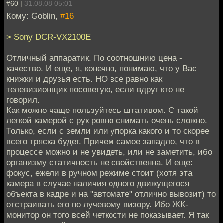
#60 |
31.08.08 05:01
Кому: Goblin,
#16
> Sony DCR-VX2100E
Отличный аппаратик. По соотношнию цена -
качество. И еще, я, конечно, понимаю, что у Вас
книжки и друзья есть. НО все равно как
телевизионщик посоветую, если вдруг кто не
говорил.
Как можно чаще пользуйтесь штативом. С такой
легкой камерой с рук ровно снимать очень сложно.
Только, если с земли или упорка какого и то скорее
всего тряска будет. Причем самое западло, что в
процессе можно и не увидеть, или не заметить, ибо
организму статичность не свойственна. И еще:
фокус, ежели в ручном режиме стоит (хотя эта
камера в случае наличия одного движущегося
объекта в кадре и на "автомате" отлично вывозит) то
отстраивать его по лучевому визору. Ибо ЖК-
монитор он того всей четкости не показывает. Я так