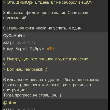
> Эта, ДимЮрич, "День Д" не забороли ещО?
Забарывал фильм про создание Санитаров
подземелий.
Остальное физически не успеть, я один.
CyCaHuH
»
#32 |
31.08.08 01:07
Кому: Кортез Рубрум,
#20
> Инструкция это лишнее мозго**ательство...
>
> Вот, наш человек!!! :)
В идеальном аппарате должны быть: одна кнопка
(красная), два пункта меню и три страницы в
инструкции!
Тогда прогресс не страшОн. :)
@nton
»
#33 |
31.08.08 01:11