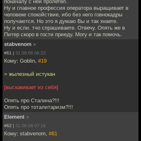
поначалу с ней пролетел.
Ну и главное профессия оператора выращивает в
человеке спокойствие, ибо без него говнокадры
получаются. Но это я думаю Вы и так знаете.
Ну и если. тчо спрашиваете. Отвечу. Опять же в
Питер скоро в гости приеду. Могу и так помочь.
stabvenom
»
#61 |
31.08.08 06:23
Кому: Goblin,
#19
> жылезный истукан
[выскакивает из себя]
Опять про Сталина?!!!
Опять про тоталитаризм?!!!
Element
»
#62 |
31.08.08 07:16
Кому: stabvenom,
#61