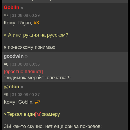
Goblin
»
#7 |
31.08.08 00:29
Кому: Rigan,
#3
> А инструкция на русском?
я по-всякому понимаю
goodwin
»
#8 |
31.08.08 00:36
[яростно пляшет]
"видимокамерой" -опечатка!!!
@nton
»
#9 |
31.08.08 00:37
Кому: Goblin,
#7
>Терзал види
[м]
окамеру
ЗЫ как-то скучно, нет еще срыва покровов: