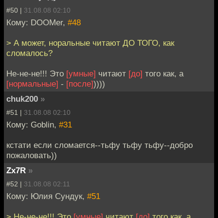
#50 |
31.08.08 02:10
Кому: DOOMer,
#48
> А может, норальные читают ДО ТОГО, как
сломалось?
Не-не-не!!! Это
[умные]
читают
[до]
того как, а
[нормальные]
-
[после]
))))
chuk200
»
#51 |
31.08.08 02:10
Кому: Goblin,
#31
кстати если сломается--тьфу тьфу тьфу--добро
пожаловать))
Zx7R
»
#52 |
31.08.08 02:11
Кому: Юлия Сундук,
#51
> Не-не-не!!! Это
[умные]
читают
[до]
того как, а