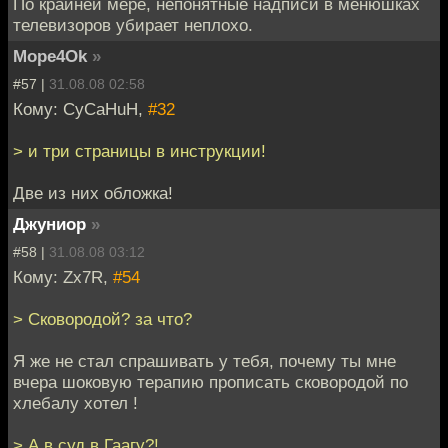
По крайней мере, непонятные надписи в менюшках
телевизоров убирает неплохо.
Mope4Ok
»
#57 |
31.08.08 02:58
Кому: CyCaHuH,
#32
> и три страницы в инструкции!
Две из них обложка!
Джуниор
»
#58 |
31.08.08 03:12
Кому: Zx7R,
#54
> Сковородой? за что?
Я же не стал спрашивать у тебя, почему ты мне
вчера шоковую терапию прописать сковородой по
хлебалу хотел !
> А в суд в Гаагу?!