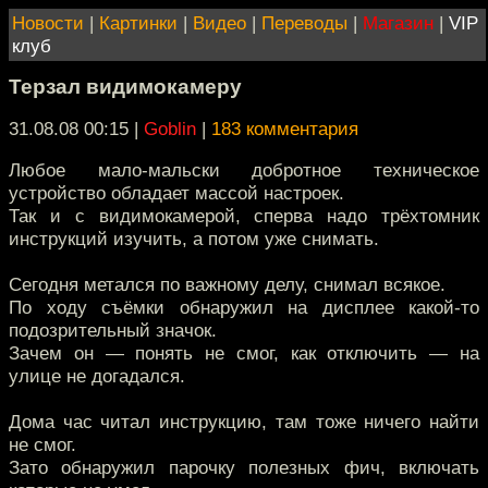
Новости
|
Картинки
|
Видео
|
Переводы
|
Магазин
|
VIP
клуб
Терзал видимокамеру
31.08.08 00:15
|
Goblin
|
183 комментария
Любое мало-мальски добротное техническое
устройство обладает массой настроек.
Так и с видимокамерой, сперва надо трёхтомник
инструкций изучить, а потом уже снимать.
Сегодня метался по важному делу, снимал всякое.
По ходу съёмки обнаружил на дисплее какой-то
подозрительный значок.
Зачем он — понять не смог, как отключить — на
улице не догадался.
Дома час читал инструкцию, там тоже ничего найти
не смог.
Зато обнаружил парочку полезных фич, включать