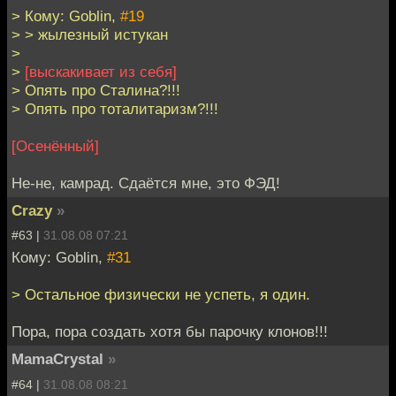
> Кому: Goblin,
#19
> > жылезный истукан
>
>
[выскакивает из себя]
> Опять про Сталина?!!!
> Опять про тоталитаризм?!!!
[Осенённый]
Не-не, камрад. Сдаётся мне, это ФЭД!
Crazy
»
#63 |
31.08.08 07:21
Кому: Goblin,
#31
> Остальное физически не успеть, я один.
Пора, пора создать хотя бы парочку клонов!!!
MamaCrystal
»
#64 |
31.08.08 08:21