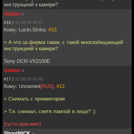
инструкцией к камере?
Goblin
»
#16 |
31.08.08 00:47
Кому: Lucki.Strike,
#15
> А что за фирма такая, с такой многообещающей
инструкцией к камере?
Sony DCR-VX2100E
Goblin
»
#17 |
31.08.08 00:48
Кому: Unnamed
[RUS]
,
#12
> Снимать с прожектором
> Т.е. снимал, светя лампой в лицо? :)
[густо краснеет]
ShootNICK
»