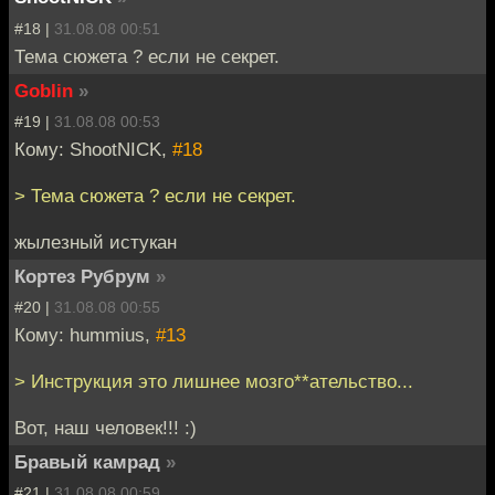
#18 |
31.08.08 00:51
Тема сюжета ? если не секрет.
Goblin
»
#19 |
31.08.08 00:53
Кому: ShootNICK,
#18
> Тема сюжета ? если не секрет.
жылезный истукан
Кортез Рубрум
»
#20 |
31.08.08 00:55
Кому: hummius,
#13
> Инструкция это лишнее мозго**ательство...
Вот, наш человек!!! :)
Бравый камрад
»
#21 |
31.08.08 00:59