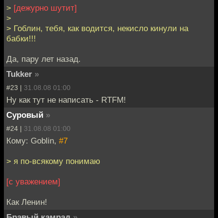
>
[дежурно шутит]
>
> Гоблин, тебя, как водится, некисло кинули на
бабки!!!
Да, пару лет назад.
Tukker
»
#23 |
31.08.08 01:00
Ну как тут не написать - RTFM!
Суровый
»
#24 |
31.08.08 01:00
Кому: Goblin,
#7
> я по-всякому понимаю
[с уважением]
Как Ленин!
Бравый камрад
»