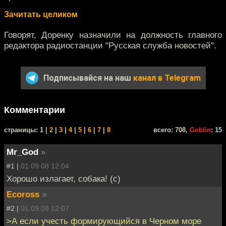
Зачитать целиком
Говорят, Доренку назначили на должность главного
редактора радиостанции "Русская служба новостей".
Подписывайся на наш
канал в Telegram
Комментарии
cтраницы: 1 |
2
|
3
|
4
|
5
|
6
|
7
|
8
всего: 708,
Goblin
: 15
Mr_God
»
#1 |
01.09.08 12:04
Хорошо излагает, собака! (с)
Ecoross
»
#2 |
01.09.08 12:07
>А если учесть формирующийся в Черном море