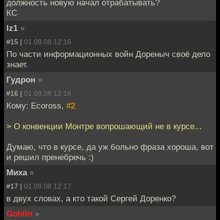
должность новую начал отрабатывать?
КС
lz1
»
#15 |
01.09.08 12:16
По части информационных войн Дореныч своё дело
знает.
Гудрон
»
#16 |
01.09.08 12:16
Кому: Ecoross,
#2
> О конвенции Монтре вопрошающий не в курсе...
Думаю, что в курсе, да уж больно фраза хороша, вот
и решил пренебречь :)
Миха
»
#17 |
01.09.08 12:17
в двух словах, а кто такой Сергей Доренко?
Goblin
»