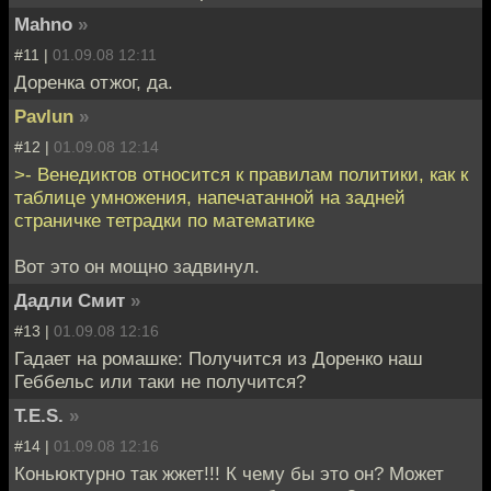
Mahno
»
#11 |
01.09.08 12:11
Доренка отжог, да.
Pavlun
»
#12 |
01.09.08 12:14
>- Венедиктов относится к правилам политики, как к
таблице умножения, напечатанной на задней
страничке тетрадки по математике
Вот это он мощно задвинул.
Дадли Смит
»
#13 |
01.09.08 12:16
Гадает на ромашке: Получится из Доренко наш
Геббельс или таки не получится?
T.E.S.
»
#14 |
01.09.08 12:16
Коньюктурно так жжет!!! К чему бы это он? Может