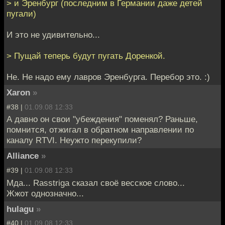
> и Эренбург (последним в Германии даже детей
пугали)
И это не удивительно...
> Пущай теперь будут пугать Доренкой.
Не. Не надо ему лавров Эренбурга. Перебор это. :)
Xaron
»
#38 |
01.09.08 12:33
А давно он свои "убеждения" поменял? Раньше,
помнится, отжигал в обратном направлении по
каналу RTVI. Неужто перекупили?
Alliance
»
#39 |
01.09.08 12:33
Мда... Rasstriga сказал своё весское слово...
Жжот однозначно...
hulagu
»
#40 |
01.09.08 12:33