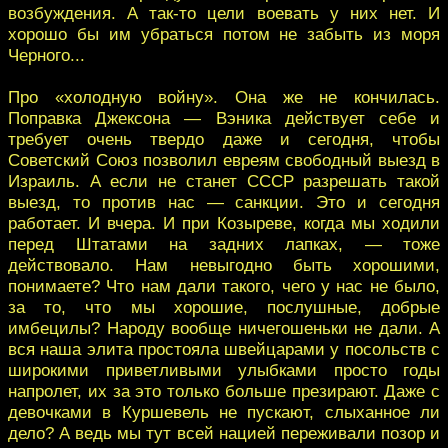
возбуждения. А так-то цели воевать у них нет. И
хорошо бы им убраться потом не забыть из моря
Черного...
Про «холодную войну». Она же не кончилась.
Поправка Джексона — Вэника действует себе и
требует очень твердо даже и сегодня, чтобы
Советский Союз позволил евреям свободный выезд в
Израиль. А если не станет СССР разрешать такой
выезд, то против нас — санкции. Это и сегодня
работает. И вчера. И при Козыреве, когда мы ходили
перед Штатами на задних лапках, — тоже
действовало. Нам невыгодно быть хорошими,
понимаете? Что нам дали такого, чего у нас не было,
за то, что мы хорошие, послушные, добрые
имбецилы? Народу вообще ничегошеньки не дали. А
вся наша элита простояла швейцарами у посольств с
широкими приветливыми улыбками просто годы
напролет, их за это только больше презирают. Даже с
девочками в Куршевель не пускают, слыханное ли
дело? А ведь мы тут всей нацией переживали позор и