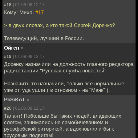
#18 |
01.09.08 12:17
Кому: Миха,
#17
> в двух словах, а кто такой Сергей Доренко?
Телеведущий, лучший в России.
Ойген
»
#19 |
01.09.08 12:17
Доренку назначили на должность главного редактора
радиостанции "Русская служба новостей".
Назначить-то назначили, только все нормальные
уже оттуда ушли ( в отновном - на "Маяк" ).
PeSiKoT
»
#20 |
01.09.08 12:17
Талант! Побольше бы таких людей, владеющих
слогом, занимались не самобичеванием и
русофобской риторикой, а вдохновляли бы к
трудовым подвигам!