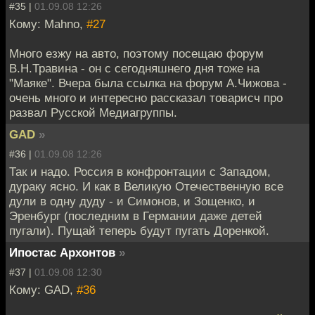
#35 |
01.09.08 12:26
Кому: Mahno,
#27
Много езжу на авто, поэтому посещаю форум
В.Н.Травина - он с сегодняшнего дня тоже на
"Маяке". Вчера была ссылка на форум А.Чижова -
очень много и интересно рассказал товарисч про
развал Русской Медиагруппы.
GAD
»
#36 |
01.09.08 12:26
Так и надо. Россия в конфронтации с Западом,
дураку ясно. И как в Великую Отечественную все
дули в одну дуду - и Симонов, и Зощенко, и
Эренбург (последним в Германии даже детей
пугали). Пущай теперь будут пугать Доренкой.
Ипостас Архонтов
»
#37 |
01.09.08 12:30
Кому: GAD,
#36