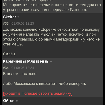
Мне нравятся его передачи на эхе, вот и сегодня его
утром по радио слушал в передаче Разворот.
Skelter
»
#33 |
01.09.08 12:23
Да, можно конечно к Доренке относиться по всякому,
но умения излагать мысли - чётко, понятно, и при
этом с огоньком, с сочными метафорами - у него не
отнимешь.
Силён.
Карычневы Мядзведзь
»
#34 |
01.09.08 12:24
В целом - толково.
Либо Московское княжество - либо империя.
[уходит в Полесье строить землянку]
Ойген
»