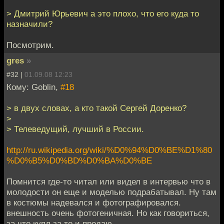
> Дмитрий Юрьевич а это плохо, что его куда то
назначили?
Посмотрим.
gres
»
#32 |
01.09.08 12:23
Кому: Goblin,
#18
> в двух словах, а кто такой Сергей Доренко?
>
> Телеведущий, лучший в России.
http://ru.wikipedia.org/wiki/%D0%94%D0%BE%D1%80
%D0%B5%D0%BD%D0%BA%D0%BE
Помнится где-то читал или видел в интервью что в
молодости он еще и моделью подрабатывал. Ну там
в костюмы надевался и фотографировался.
внешность очень фотогеничная. Но как говориться,
за что купл за то и продаю.