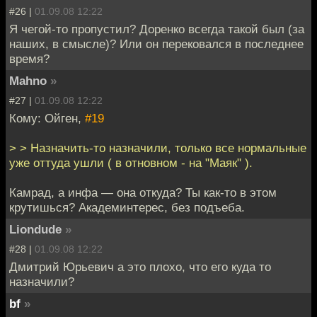
#26 |
01.09.08 12:22
Я чегой-то пропустил? Доренко всегда такой был (за
наших, в смысле)? Или он перековался в последнее
время?
Mahno
»
#27 |
01.09.08 12:22
Кому: Ойген,
#19
> > Назначить-то назначили, только все нормальные
уже оттуда ушли ( в отновном - на "Маяк" ).
Камрад, а инфа — она откуда? Ты как-то в этом
крутишься? Академинтерес, без подъеба.
Liondude
»
#28 |
01.09.08 12:22
Дмитрий Юрьевич а это плохо, что его куда то
назначили?
bf
»