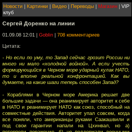
Новости
|
Картинки
|
Видео
|
Переводы
|
Магазин
|
VIP
клуб
Сергей Доренко на линии
01.09.08 12:01
|
Goblin
|
708 комментариев
Цитата:
- Но если по уму, то Запад сейчас грозит России ни
много ни мало «холодной войной». А если учесть
формирующийся в Черном море ударный кулак НАТО,
то и вполне реальной конфронтацией. Как вы
думаете, на какие шаги теперь способен Запад?
- Кораблями в Черном море Америка решает две
большие задачи — она реанимирует авторитет к себе
в НАТО и реанимирует НАТО как союз, способный на
совместные действия. Авторитет упал совсем, когда
все поняли, что американцы руками Саакашвили и
под свои гарантии напали на Цхинвал, но а)
потерпели поражение, б) не поддержали военными