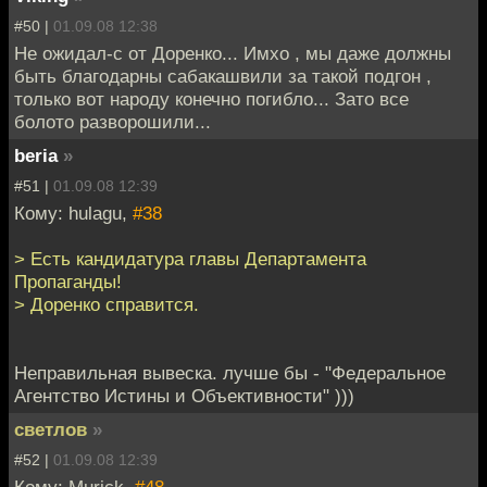
#50 |
01.09.08 12:38
Не ожидал-с от Доренко... Имхо , мы даже должны
быть благодарны сабакашвили за такой подгон ,
только вот народу конечно погибло... Зато все
болото разворошили...
beria
»
#51 |
01.09.08 12:39
Кому: hulagu,
#38
> Есть кандидатура главы Департамента
Пропаганды!
> Доренко справится.
Неправильная вывеска. лучше бы - "Федеральное
Агентство Истины и Объективности" )))
светлов
»
#52 |
01.09.08 12:39