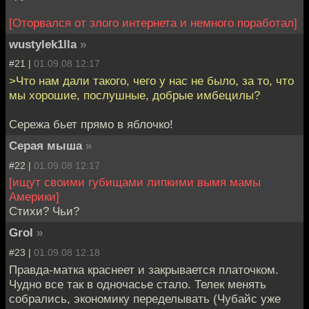
[Оторвался от злого интернета и немного поработал]
wustylek1lla
»
#21 |
01.09.08 12:17
>Что нам дали такого, чего у нас не было, за то, что
мы хорошие, послушные, добрые имбецилы?
Сережа бьет прямо в яблочко!
Серая мыша
»
#22 |
01.09.08 12:17
[ищут своими губищами липкими вымя мамы
Америки]
Стихи? Чьи?
Grol
»
#23 |
01.09.08 12:18
Правда-матка краснеет и закрывается платочком.
Чудно все так в одночасье стало. Телек менять
собрались, экономику переделывать (Чубайс уже