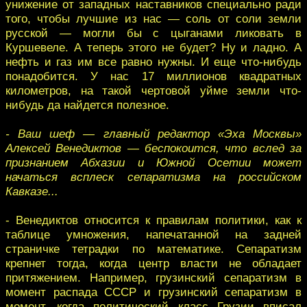
унижение от западных наставников специально ради
того, чтобы лучшие из нас — соль от соли земли
русской — могли бы с цыганами ликовать в
Куршевеле. А теперь этого не будет? Ну и ладно. А
нефть и газ им все равно нужны. И еще что-нибудь
понадобится. У нас 17 миллионов квадратных
километров, на такой чертовой уйме земли что-
нибудь да найдется полезное.
- Ваш шеф — главный редактор «Эха Москвы»
Алексей Венедиктов — беспокоится, что вслед за
признанием Абхазии и Южной Осетии может
начаться всплеск сепаратизма на российском
Кавказе...
- Венедиктов относится к правилам политики, как к
таблице умножения, напечатанной на задней
страничке тетрадки по математике. Сепаратизм
крепнет тогда, когда центр власти не обладает
притяжением. Например, грузинский сепаратизм в
момент распада СССР и грузинский сепаратизм в
момент, когда политический класс Грузии вписал