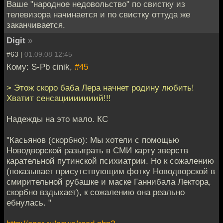
Ваше "народное недовольство" по свистку из
телевизора начинается и по свистку оттуда же
заканчивается.
Digit
»
#63 |
01.09.08 12:45
Кому: S-Pb cinik,
#45
> Этож скоро баба Лера начнет родину любить!
Хватит сенсацииииииий!!!
Надежды на это мало. КС
"Касьянов (скорбно): Мы хотели с помощью
Новодворской разыграть в СМИ карту зверств
карательной путинской психиатрии. Но к сожалению
(показывает присутствующим фотку Новодворской в
смирительной рубашке и маске Ганнибала Лектора,
скорбно вздыхает), к сожалению она реально
ебнулась. "