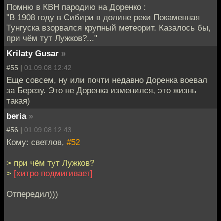
Помню в КВН пародию на Доренко :
"В 1908 году в Сибири в долине реки Покаменная
Тунгуска взорвался крупный метеорит. Казалось бы,
при чём тут Лужков?..."
Krilaty Gusar
»
#55 |
01.09.08 12:42
Еще совсем, ну или почти недавно Доренка воевал
за Березу. Это не Доренка изменился, это жизнь
такая)
beria
»
#56 |
01.09.08 12:43
Кому: светлов,
#52
> при чём тут Лужков?
>
[хитро подмигивает]
Отпередил)))