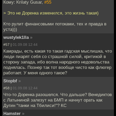
Кому: Krilaty Gusar,
#55
> Это не Доренка изменился, это жизнь такая)
Кто рулит финансовыми потоками, тех и правда в
уста)))
wustylek1lla
»
#57 |
01.09.08 12:44
Камрады, есть какая то такая гадская мыслишка, что
люди пиарят себя со страшной силой, критикой в
сторону запада, ибо волна народного недовольства
поднялась. Познер так тот вообще чисто как флюгер
работает. У меня одного такое?
Stopbf
»
#58 |
01.09.08 12:44
Что-то Доренка разошелся. Что дальше? Венедиктов
с Латыниной залезут на БМП и начнут орать как
Дугин "танки на Тбилиси!"? КС
Hamster
»