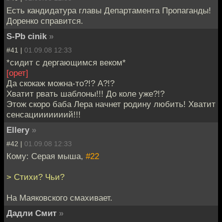
Есть кандидатура главы Департамента Пропаганды!
Доренко справится.
S-Pb cinik
»
#41 |
01.09.08 12:33
*сидит с дергающимся веком*
[орет]
Да скокаж можна-то?!? А?!?
Хватит рвать шаблоны!!! До коле уже?!?
Этож скоро баба Лера начнет родину любить! Хватит
сенсацииииииий!!!
Ellery
»
#42 |
01.09.08 12:33
Кому: Серая мыша,
#22
> Стихи? Чьи?
На Маяковского смахивает.
Дадли Смит
»