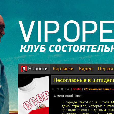
Картинки
Видео
Перев
Новости
Несогласные в цитадел
05.09.08 12:48 |
Goblin
|
425 комментариев
»
С мест сообщают:
В городе Сент-Пол в штате Ми
демонстрантов, которые пытали
проходит съезд. По данным Reut
которые протестовали против 