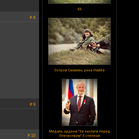
65
# 8
Остров Сахалин, река Найба
# 9
Медаль ордена "За заслуги перед
# 10
Отечеством" II степени