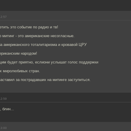
12:57
тить это событие по радио и тв!
о митинг - это американские несогласные.
ба американского тоталитаризма и кровавой ЦРУ
ериканским народом!
им будет приятно, еслиони услышат голос поддержки
их миролюбивых стран.
аставил за пострадавших на митинге заступиться.
12:59
 блин...
13:00