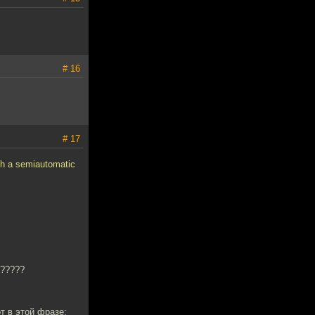
# 16
# 17
th a semiautomatic
"?????
т в этой фразе: