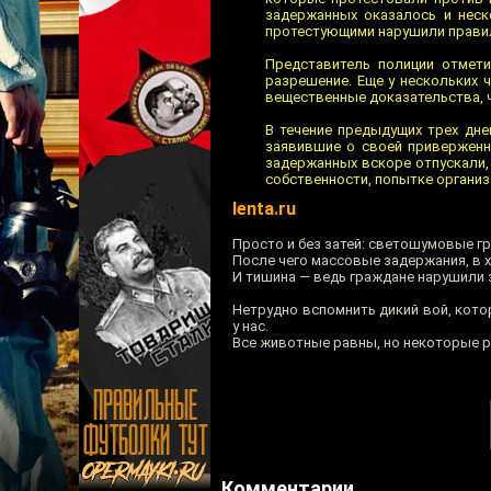
задержанных оказалось и неск
протестующими нарушили правил
Представитель полиции отмети
разрешение. Еще у нескольких 
вещественные доказательства, ч
В течение предыдущих трех дне
заявившие о своей приверженн
задержанных вскоре отпускали,
собственности, попытке организ
lenta.ru
Просто и без затей: светошумовые гр
После чего массовые задержания, в 
И тишина — ведь граждане нарушили 
Нетрудно вспомнить дикий вой, кот
у нас.
Все животные равны, но некоторые ра
Комментарии