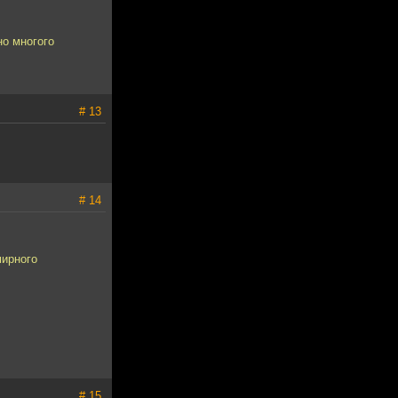
но многого
# 13
# 14
мирного
# 15