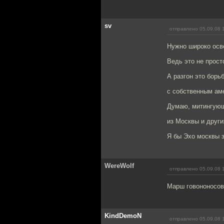
sv
отправлено 05.09.08 
Нужно широко осве
Ведь это не прост
А разгон это борь
с собственным ам
Думаю, митингующ
из Москвы и друг
Я бы Эхо москвы з
WereWolf
отправлено 05.09.08 
Марш говононосов,
KindDemoN
отправлено 05.09.08 