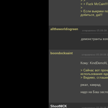
> >
> > Fuck McCain!!!!
>
> Если выкрики п
добиться, да!!!
alltheworldisgreen
отправлено 05.09.08 
демонстранты взя
boondocksaint
отправлено 05.09.08 
Кому: KindDemoN
> Сейчас вот проч
использования яде
> Видимо, сглашен
ржал, камрад.
надо на Баш засла
ShootNICK
отправлено 05.09.08 