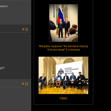
рного
# 11
Медаль ордена "За заслуги перед
Отечеством" II степени
!!!
# 12
РВИО