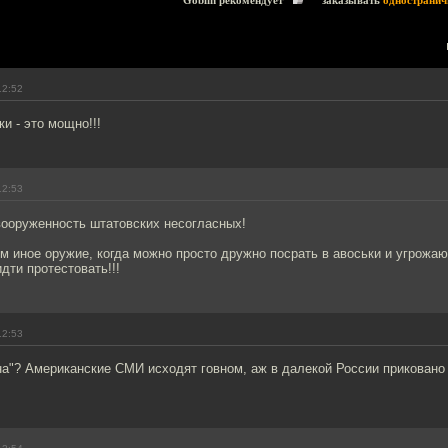
Goblin рекомендует
заказывать
одностранич
12:52
и - это мощно!!!
12:53
вооруженность штатовских несогласных!
м иное оружие, когда можно просто дружно посрать в авоськи и угрожа
дти протестовать!!!
12:53
на"? Американские СМИ исходят говном, аж в далекой России приковано