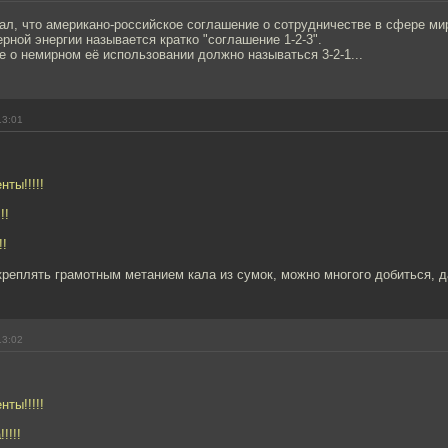
ал, что американо-российское соглашение о сотрудничестве в сфере ми
рной энергии называется кратко "соглашение 1-2-3".
 о немирном её использовании должно называться 3-2-1...
13:01
ты!!!!!
!!
!!
реплять грамотным метанием кала из сумок, можно многого добиться, да
13:02
ты!!!!!
!!!!