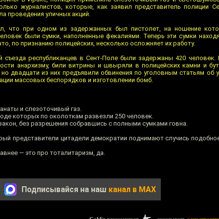
олько журналистов, которые, как заявил представитель полиции Се
а проведения уличных акций.
л, что при одном из задержанных был пистолет, на ношение кото
человек были сумки, наполненные фекалиями. Теперь эти сумки находя
то, по признанию полицейских, несколько осложняет их работу.
й съезда республиканцев в Сент-Поле были задержаны 420 человек. 
ости анархизму, били витрины и швыряли в полицейских камни и бу
 но двадцати из них предъявили обвинения по уголовным статьям об 
ации массовых беспорядков и изготовлении бомб.
анаты и слезоточивый газ.
ходе которых по околоткам развезли 250 человек.
закон, без разрешения собравшись с полными сумками говна.
орый представители цитадели демократии поднимают случись подобно
внее — это про тоталитаризм, да.
Подписывайся на наш
канал в MAX