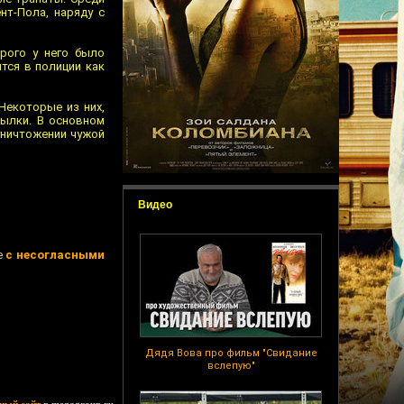
нт-Пола, наряду с
рого у него было
тся в полиции как
Некоторые из них,
тылки. В основном
уничтожении чужой
Видео
е
с несогласными
Дядя Вова про фильм "Свидание
вслепую"