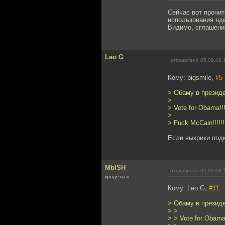
Сейчас вот прочит
использования яде
Видимо, сглашение
Leo G
отправлено 05.09.08 
Кому: bigsmile,
#5
> Обаму в президен
>
> Vote for Obama!!!
>
> Fuck McCain!!!!!!
Если выкрики подк
MblSH
отправлено 05.09.08 
кродеться
Кому: Leo G,
#11
> Обаму в президен
> >
> > Vote for Obama!