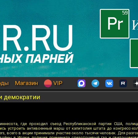
оды
Магазин
VIP
и демократии
ннесота, где проходил съезд Республиканской партии США, полиц
сь устроить антивоенный марш от капитолия штата до конгресс-холла
ers, всего в акции принимали участие около тысячи человек. Для разг
войны в Ираке, полиция применила слезоточивый газ и светошумов