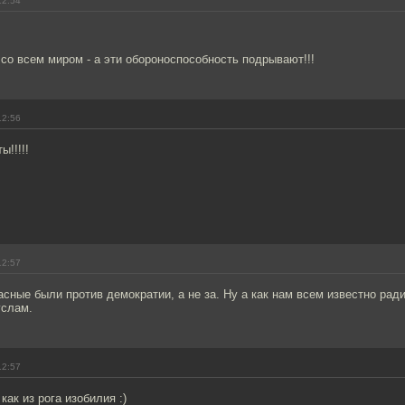
12:54
со всем миром - а эти обороноспособность подрывают!!!
12:56
ы!!!!!
12:57
асные были против демократии, а не за. Ну а как нам всем известно ра
услам.
12:57
как из рога изобилия :)