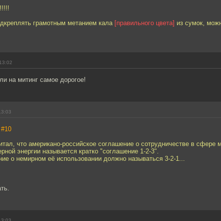
!!!!
одкреплять грамотным метанием кала
[правильного цвета]
из сумок, мож
13:02
ли на митинг самое дорогое!
13:03
,
#10
итал, что американо-российское соглашение о сотрудничестве в сфере 
рной энергии называется кратко "соглашение 1-2-3".
ие о немирном её использовании должно называться 3-2-1...
ть.
13:03