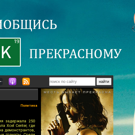
Политика
ия задержала 250
 Xcel Center, где
она демонстрантов,
ые гранаты. Среди