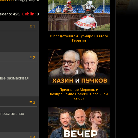
ный сайт
в megagroup.ru
всего: 425,
Goblin
: 3
# 1
О предстоящем Турнире Святого
Георгия
# 2
юще размахивая
Признание Меркель и
возвращение России в большой
спорт
# 3
 пристальное
# 4