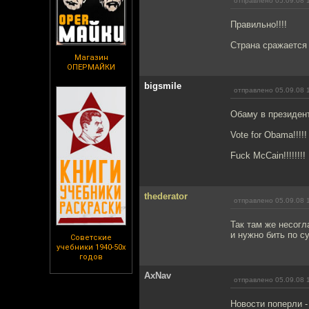
отправлено 05.09.08 
Правильно!!!!
Страна сражается 
Магазин
ОПЕРМАЙКИ
bigsmile
отправлено 05.09.08 
Обаму в президент
Vote for Obama!!!!!
Fuck McCain!!!!!!!!
thederator
отправлено 05.09.08 
Так там же несогл
и нужно бить по с
Советские
учебники 1940-50х
годов
AxNav
отправлено 05.09.08 
Новости поперли - 