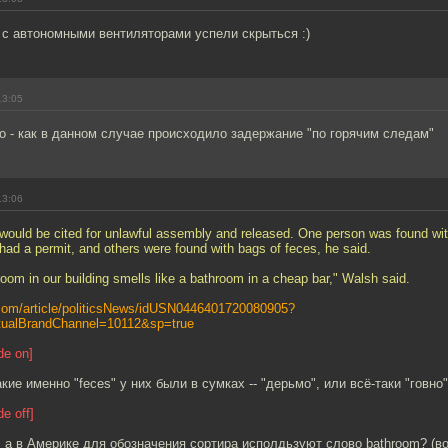
с автономными вентиляторами успели скрыться :)
13:05
о - как в данном случае происходило задержание "по горячим следам"
13:06
would be cited for unlawful assembly and released. One person was found wi
e had a permit, and others were found with bags of feces, he said.
oom in our building smells like a bathroom in a cheap bar," Walsh said.
.com/article/politicsNews/idUSN0446401720080905?
ualBrandChannel=10112&sp=true
e on]
акие именно "feces" у них были в сумках -- "дерьмо", или всё-таки "говно
e off]
а в Америке для обозначения сортира исполдьзуют слово bathroom? (во