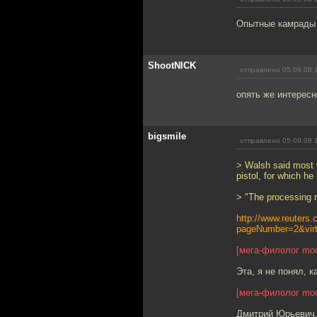
Опытные камрады 
ShootNICK
отправлено 05.09.08 
опять же интересн
bigsmile
отправлено 05.09.08 
> Walsh said most 
pistol, for which h
> "The processing r
http://www.reuters
pageNumber=2&virt
[мега-филолог mod
Эта, я не понял, к
[мега-филолог mod
Дмитрий Юрьевич, 