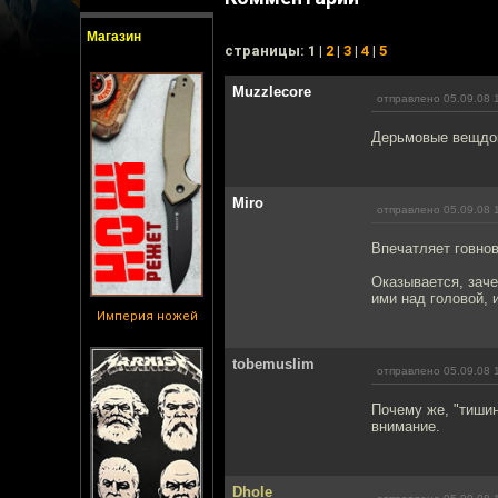
Магазин
cтраницы: 1 |
2
|
3
|
4
|
5
Muzzlecore
отправлено 05.09.08 
Дерьмовые вещдок
Miro
отправлено 05.09.08 
Впечатляет говно
Оказывается, заче
ими над головой, и
Империя ножей
tobemuslim
отправлено 05.09.08 
Почему же, "тиши
внимание.
Dhole