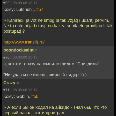
#69 |
08.09.08 13:17
Кому: Lutchshij,
#57
> Kamradi, ja vot ne smog bi tak vzjatj i udaritj pervim.
Ne to chto bi ja bojusj, no kak vi schitaete praviljno li tak
postupatj ?
http://www.translit.ru/
boondocksaint
»
#70 |
08.09.08 13:17
а, кстати, сразу напомнило фильм "Спиздили".
"Никуда ты не идешь, жирный пидор!"(с)
Crazy
»
#71 |
08.09.08 13:17
Кому: Goblin,
#50
> А если бы он ходил на айкидо - знал бы, что кто
первый напал, тот и проиграл.