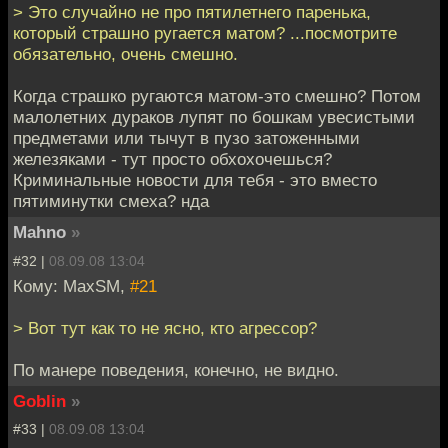
> Это случайно не про пятилетнего паренька,
который страшно ругается матом? ...посмотрите
обязательно, очень смешно.
Когда страшко ругаются матом-это смешно? Потом
малолетних дураков лупят по бошкам увесистыми
предметами или тычут в пузо затоженными
железяками - тут просто обхохочешься?
Криминальные новости для тебя - это вместо
пятиминутки смеха? нда
Mahno
»
#32 |
08.09.08 13:04
Кому: MaxSM,
#21
> Вот тут как то не ясно, кто агрессор?
По манере поведения, конечно, не видно.
Goblin
»
#33 |
08.09.08 13:04