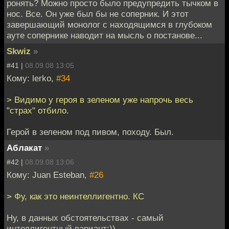
ронять? Можно просто было предупредить тычком в
нос. Все. Он уже был бы не соперник. И этот
завершающий монолог с находящимся в глубоком
ауте сопернике наводит на мысль о постанове...
Skwiz
»
#41 |
08.09.08 13:05
Кому: lerko,
#34
> Видимо у героя в зеленом уже напрочь весь
"страх" отбило.
Герой в зеленом под пивом, походу. Был.
Аблакат
»
#42 |
08.09.08 13:06
Кому: Juan Esteban,
#26
> Фу, как это неинтеллигентно. КС
Ну, в данных обстоятельствах - самый
интеллигентный вариант:))