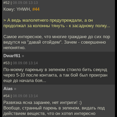
#52 |
08.09.08 13:13
Кому: YHWH,
#44
> А ведь малолетнего предупреждали, а он
продолжал за колонны тянуть - к засадному полку...
Самое интересное, что многие граждане до сих пор
ведутся на "давай отойдем". Зачем - совершенно
непонятно.
Dwarf61
»
#53 |
08.09.08 13:14
По-моему пареньку в зеленом стоило бить секунд
через 5-10 после контакта, а так бой был проигран
еще до начала боя...
Aias
»
#54 |
08.09.08 13:14
Развязка ясна заранее, нет интриги! :)
Вообще, странный парень в зеленом, видать под
действием веществ, что он хотел интересно