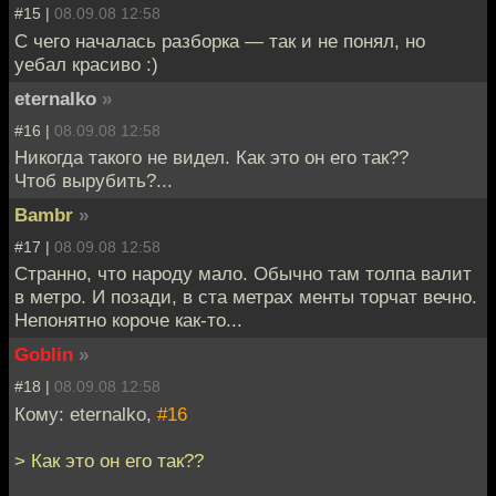
#15 |
08.09.08 12:58
С чего началась разборка — так и не понял, но
уебал красиво :)
eternalko
»
#16 |
08.09.08 12:58
Никогда такого не видел. Как это он его так??
Чтоб вырубить?...
Bambr
»
#17 |
08.09.08 12:58
Странно, что народу мало. Обычно там толпа валит
в метро. И позади, в ста метрах менты торчат вечно.
Непонятно короче как-то...
Goblin
»
#18 |
08.09.08 12:58
Кому: eternalko,
#16
> Как это он его так??