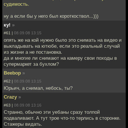
судимость.
ну а если бы у него был короткоствол...)))
ку!
»
#61 |
08.09.08 13:15
опять же на кой нужно было это снимать на видео и
выкладывать на ютюбе, если это реальный случай
из жизни а не постановка.
да и многие ли снимают на камеру свои походы в
супермаркет за бухлом?
Beebop
»
#62 |
08.09.08 13:15
Юрьич, а снимал, небось, ты?
Crazy
»
#63 |
08.09.08 13:16
Странно, обычно эти уебаны сразу толпой
подваливают. А тут трое что-то терлись в сторонке.
Стажеры видать.