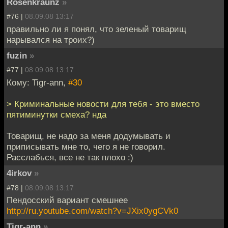
Rosenkraunz
»
#76 |
08.09.08 13:17
правильно ли я понял, что зеленый товарищ
нарывался на троих?)
fuzin
»
#77 |
08.09.08 13:17
Кому: Tigr-ann,
#30
> Криминальные новости для тебя - это вместо
пятиминутки смеха? нда
Товарищ, не надо за меня додумывать и
приписывать мне то, чего я не говорил.
Расслабься, все не так плохо :)
4irkov
»
#78 |
08.09.08 13:17
Пендосский вариант смешнее
http://ru.youtube.com/watch?v=JXix0ygCVk0
Tigr-ann
»