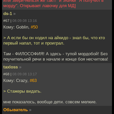
или звери-нельзя же так!!!" и значки "Я получил в
морду". Открывает лавочку для МД]
ds-1
»
#67 |
08.09.08 13:16
Кому: Goblin,
#50
> А если бы он ходил на айкидо - знал бы, что кто
первый напал, тот и проиграл.
Там - ФИЛОСОФИЯ! А здесь - тупой мордобой! Без
поучительной речи в начале и конце боя несчитова!
taxloss
»
#68 |
08.09.08 13:17
Кому: Crazy,
#63
> Стажеры видать.
мне показалось, вообще дети. совсем мелкие.
Обыватель
»