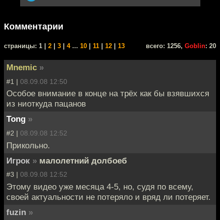
Комментарии
cтраницы: 1 |
2
|
3
|
4
...
10
|
11
|
12
|
13
всего: 1256,
Goblin
: 20
Mnemic
»
#1 |
08.09.08 12:50
Особое внимание в конце на трёх как бы взявшихся
из ниоткуда пацанов
Tong
»
#2 |
08.09.08 12:52
Прикольно.
Игрок
»
малолетний долбоеб
#3 |
08.09.08 12:52
Этому видео уже месяца 4-5, но, судя по всему,
своей актуальности не потеряло и вряд ли потеряет.
fuzin
»