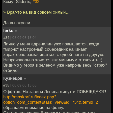
Кому: Sliderix,
#32
> Враг-то на вид совсем хилый...
Да вы охуели.
lerko
»
#34 |
08.09.08 13:04
Лично у меня адреналин уже повышается, когда
"мирно" настроеный собеседник начинает
характерно раскачиваться с одной ноги на другую.
Непроизвольно хочется как минимум отскочить :)
Видимо у героя в зеленом уже напрочь весь "страх"
отбило.
Кузнецов
»
#35 |
08.09.08 13:05
Оффтоп. Но заветы Ленина живут и ПОБЕЖДАЮТ!
http://moskprf.ru/index.php?
option=com_content&task=view&id=734&Itemid=2
обращаем внимание на фотку.
Статья подписана Егоровым. Надеюсь не тем