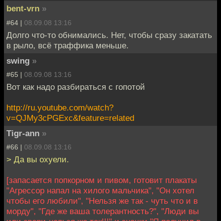
bent-vrn
»
#64 |
08.09.08 13:16
Долго что-то обнимались. Нет, чтобы сразу закатать
в рыло, всё траффика меньше.
swing
»
#65 |
08.09.08 13:16
Вот как надо разбираться с гопотой
http://ru.youtube.com/watch?
v=QJMy3cPGExc&feature=related
Tigr-ann
»
#66 |
08.09.08 13:16
> Да вы охуели.
[запасается попкорном и пивом, готовит плакаты
"Агрессор напал на хилого мальчика", "Он хотел
чтобы его любили", "Нельзя же так - чуть что и в
морду", "Где же ваша толерантность?", "Люди вы