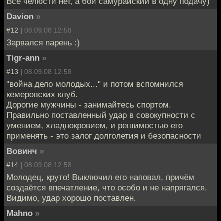
Все челюсти нет, а бой самурайский в одну подачу)
Davion
»
#12 |
08.09.08 12:58
Зарвался парень :)
Tigr-ann
»
#13 |
08.09.08 12:58
"война дело молодых..." и потом вспомнился
кемеровских клуб.
Дорогие мужчины - занимайтесь спортом.
Правильно поставленный удар в совокупности с
умением, хладнокровием, и решимостью его
применять - это залог долголетия и безопасности
Вовинч
»
#14 |
08.09.08 12:58
Молодец, круто! Выключил его наповал, причём
создаётся впечатление, что особо и не напрягался.
Видимо, удар хорошо поставлен.
Mahno
»