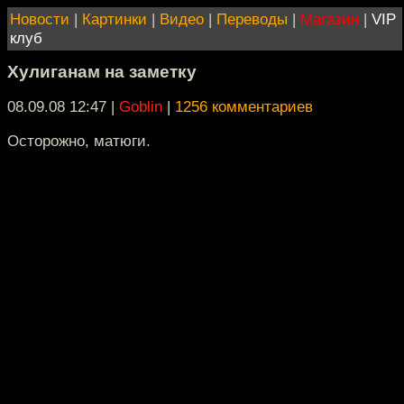
Новости
|
Картинки
|
Видео
|
Переводы
|
Магазин
|
VIP
клуб
Хулиганам на заметку
08.09.08 12:47
|
Goblin
|
1256 комментариев
Осторожно, матюги.