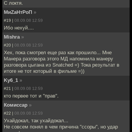
С локтя.
МиZаНтРоП
»
#19 |
08.09.08 12:59
Ибо нехуй....
Mishra
»
#20 |
08.09.08 12:59
Хех, пока смотрел еще раз как прошило... Мне
Манера разговора этого МД напомнила манеру
разговора цыгана из Snatched =) Тока результат в
итоге не тот который в фильме =))
Ky6_1
»
#21 |
08.09.08 12:59
кто первее тот и "прав".
Комиссар
»
#22 |
08.09.08 12:59
Ухайдокал, так ухайдокал...
Не совсем понял в чем причина "ссоры", но удар