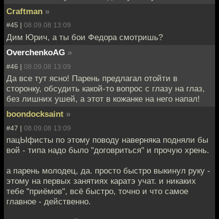
Craftman
»
#45 |
08.09.08 13:09
Дим Юрич, а ты бои Федора смотришь?
OverchenkoAG
»
#46 |
08.09.08 13:09
Да все тут ясно! Парень предлагал отойти в
сторонку, обсудить какой-то вопрос с глазу на глаз,
без лишних ушей, а этот в кожанке на него напал!
boondocksaint
»
#47 |
08.09.08 13:09
пацЫфисты по этому поводу наверняка подняли бы
вой - типа надо было "договриться" и прочую хрень.
а парень молодец, да. просто быстро выкинул руку -
этому на первых занятиях каратэ учат. и никаких
тебе "приёмов", всё быстро, точно и что самое
главное - действенно.