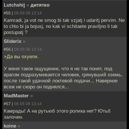
Lutchshij
»
дитятко
#55 |
08.09.08 13:14
Kamradi, ja vot ne smog bi tak vzjatj i udaritj pervim. Ne
to chto bi ja bojusj, no kak vi schitaete praviljno li tak
postupatj ?
Sliderix
»
#56 |
08.09.08 13:14
>Да вы охуели.
У меня такое ощущение, что я не так понят, под
врагом подразумевается человек, грянувший оземь,
после такой удачной локтевой подачи... Наверное
всеж не скоро он поднялся...
MadMaster
»
#57 |
08.09.08 13:14
Камрады! А на рутьюб этого ролика нет? Ютьб
залочен.
koine
»