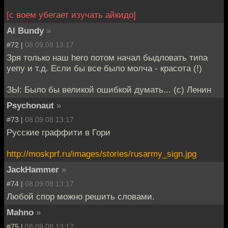
[с воем убегает изучать айкидо]
Al Bundy
»
#72 |
08.09.08 13:17
Зря только наш hero потом начал быдловать типа
уепу и т.д. Если бы все было молча - красота (!)
ЗЫ: Было бы великой ошибкой думать... (с) Ленин
Psychonaut
»
#73 |
08.09.08 13:17
Русские граффити в Гори
http://moskprf.ru/images/stories/rusarmy_sign.jpg
JackHammer
»
#74 |
08.09.08 13:17
Любой спор можно решить словами.
Mahno
»
#75 |
08.09.08 13:17