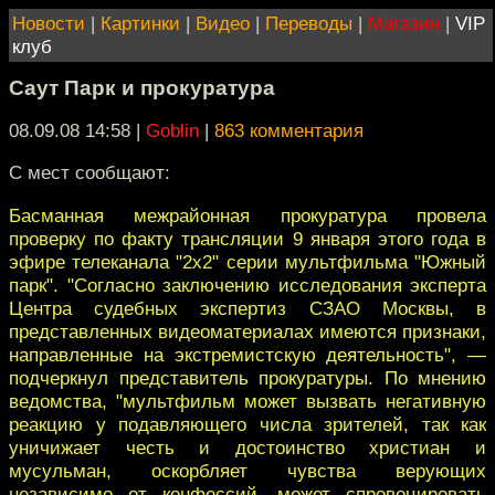
Новости
|
Картинки
|
Видео
|
Переводы
|
Магазин
|
VIP
клуб
Саут Парк и прокуратура
08.09.08 14:58
|
Goblin
|
863 комментария
С мест сообщают:
Басманная межрайонная прокуратура провела
проверку по факту трансляции 9 января этого года в
эфире телеканала "2х2" серии мультфильма "Южный
парк". "Согласно заключению исследования эксперта
Центра судебных экспертиз СЗАО Москвы, в
представленных видеоматериалах имеются признаки,
направленные на экстремистскую деятельность", —
подчеркнул представитель прокуратуры. По мнению
ведомства, "мультфильм может вызвать негативную
реакцию у подавляющего числа зрителей, так как
уничижает честь и достоинство христиан и
мусульман, оскорбляет чувства верующих
независимо от конфессий, может спровоцировать