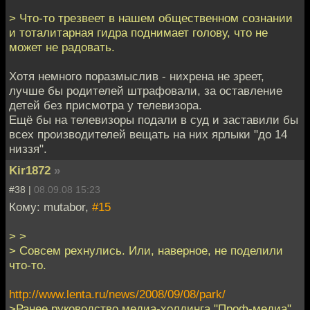
> Что-то трезвеет в нашем общественном сознании
и тоталитарная гидра поднимает голову, что не
может не радовать.
Хотя немного поразмыслив - нихрена не зреет,
лучше бы родителей штрафовали, за оставление
детей без присмотра у телевизора.
Ещё бы на телевизоры подали в суд и заставили бы
всех производителей вещать на них ярлыки "до 14
низзя".
Kir1872
»
#38 |
08.09.08 15:23
Кому: mutabor,
#15
> >
> Совсем рехнулись. Или, наверное, не поделили
что-то.
http://www.lenta.ru/news/2008/09/08/park/
>Ранее руководство медиа-холдинга "Проф-медиа",