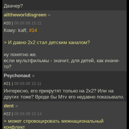
Двачер?
alltheworldisgreen
»
#20 |
08.09.08 15:11
Кому: kaff,
#14
> И давно 2х2 стал детским каналом?
ну понятно же.
если мультфильмы - значит, для детей, как иначе-
то?
Psychonaut
»
#21 |
08.09.08 15:11
Интересно, его прикрутят только на 2х2? Или на
других тоже? Вроде бы Мтv его недавно показывало.
dent
»
#22 |
08.09.08 15:14
> может спровоцировать межнациональный
конфликт