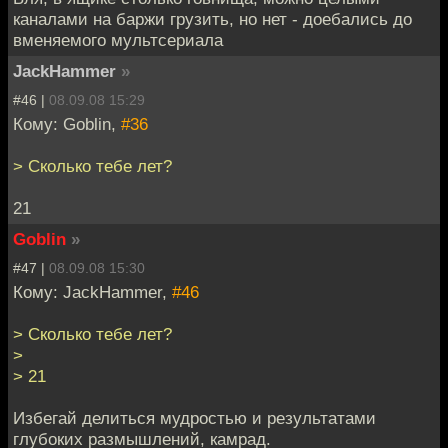
каналами на баржи грузить, но нет - доебались до
вменяемого мультсериала
JackHammer
»
#46 |
08.09.08 15:29
Кому: Goblin,
#36
> Сколько тебе лет?
21
Goblin
»
#47 |
08.09.08 15:30
Кому: JackHammer,
#46
> Сколько тебе лет?
>
> 21
Избегай делиться мудростью и результатами
глубоких размышлений, камрад.