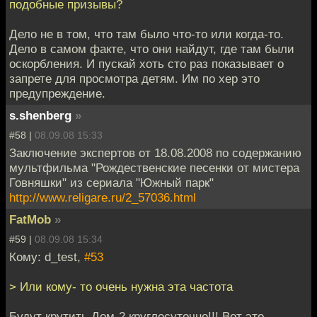
подобные призывы?
Дело не в том, что там было что-то или когда-то.
Дело в самом факте, что они найдут, где там были
оскорбления. И пускай хоть сто раз показывает о
запрете для просмотра детям. Им по хер это
предупреждение.
s.shenberg
»
#58 |
08.09.08 15:33
Заключение экспертов от 18.08.2008 по содержанию
мультфильма "Рождественские песенки от мистера
Говняшки" из сериала "Южный парк"
http://www.religare.ru/2_57036.html
FatMob
»
#59 |
08.09.08 15:34
Кому: d_test,
#53
> Или кому- то очень нужна эта частота
Будут крутить Дом-2 круглосуточно!!! Вот это