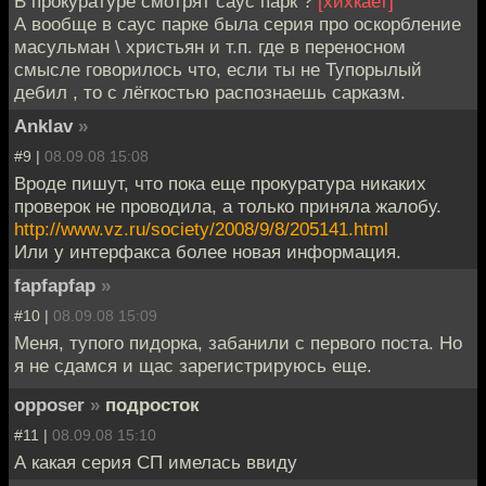
В прокуратуре смотрят саус парк ?
[хихкает]
А вообще в саус парке была серия про оскорбление
масульман \ христьян и т.п. где в переносном
смысле говорилось что, если ты не Тупорылый
дебил , то с лёгкостью распознаешь сарказм.
Anklav
»
#9 |
08.09.08 15:08
Вроде пишут, что пока еще прокуратура никаких
проверок не проводила, а только приняла жалобу.
http://www.vz.ru/society/2008/9/8/205141.html
Или у интерфакса более новая информация.
fapfapfap
»
#10 |
08.09.08 15:09
Меня, тупого пидорка, забанили с первого поста. Но
я не сдамся и щас зарегистрируюсь еще.
opposer
»
подросток
#11 |
08.09.08 15:10
А какая серия СП имелась ввиду