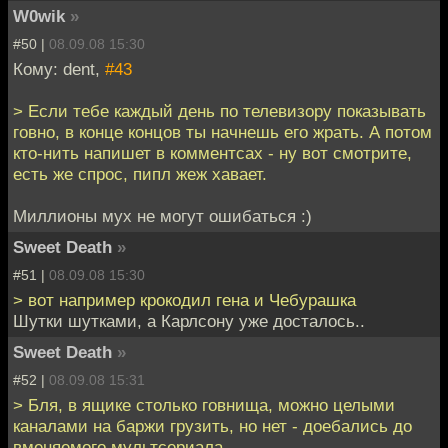
W0wik
»
#50 |
08.09.08 15:30
Кому: dent,
#43
> Если тебе каждый день по телевизору показывать
говно, в конце концов ты начнешь его жрать. А потом
кто-нить напишет в комментсах - ну вот смотрите,
есть же спрос, пипл жеж хавает.
Миллионы мух не могут ошибаться :)
Sweet Death
»
#51 |
08.09.08 15:30
> вот например крокодил гена и Чебурашка
Шутки шутками, а Карлсону уже досталось..
Sweet Death
»
#52 |
08.09.08 15:31
> Бля, в ящике столько говнища, можно целыми
каналами на баржи грузить, но нет - доебались до
вменяемого мультсериала