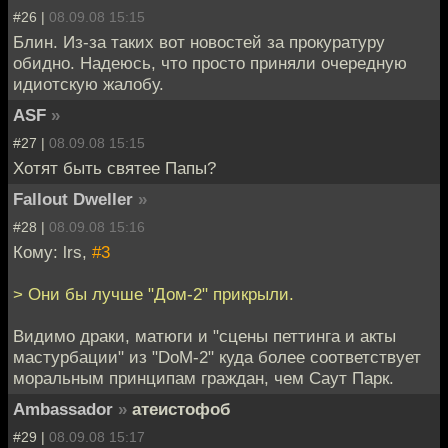
#26 |
08.09.08 15:15
Блин. Из-за таких вот новостей за прокуратуру
обидно. Надеюсь, что просто приняли очередную
идиотскую жалобу.
ASF
»
#27 |
08.09.08 15:15
Хотят быть святее Папы?
Fallout Dweller
»
#28 |
08.09.08 15:16
Кому: lrs,
#3
> Они бы лучше "Дом-2" прикрыли.
Видимо драки, матюги и "сцены петтинга и акты
мастурбации" из "DoM-2" куда более соответствует
моральным принципам граждан, чем Саут Парк.
Ambassador
»
атеистофоб
#29 |
08.09.08 15:17