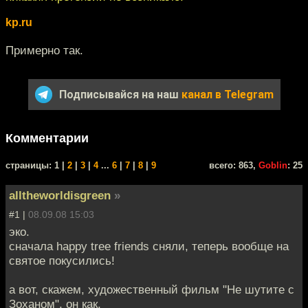
kp.ru
Примерно так.
Подписывайся на наш
канал в Telegram
Комментарии
cтраницы: 1 |
2
|
3
|
4
...
6
|
7
|
8
|
9
всего: 863,
Goblin
: 25
alltheworldisgreen
»
#1 |
08.09.08 15:03
эко.
сначала happy tree friends сняли, теперь вообще на
святое покусились!
а вот, скажем, художественный фильм "Не шутите с
Зоханом", он как,