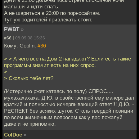
малыши и идти спать.
А не шариться в 23:00 по порносайтам.
Тут уж родителей привлекать стоит.
PWBT
»
#66 |
08.09.08 15:36
Кому: Goblin,
#36
> > А чего все на Дом 2 нападают? Если есть такие
программы значит есть на них спрос.
>
> Сколько тебе лет?
(Истерично ржет катаясь по полу) СПРОС....
мухахахахаха. Д.Ю. в свойственной ему манере дал
краткий и полностью исчерпывающий ответ!!! Д.Ю. -
РЕСПЕКТ без всяких шуток. Столь твердой позиции
по всем жизненным вопросам как у вас пожалуй
даже и не припомню.
ColDoc
»