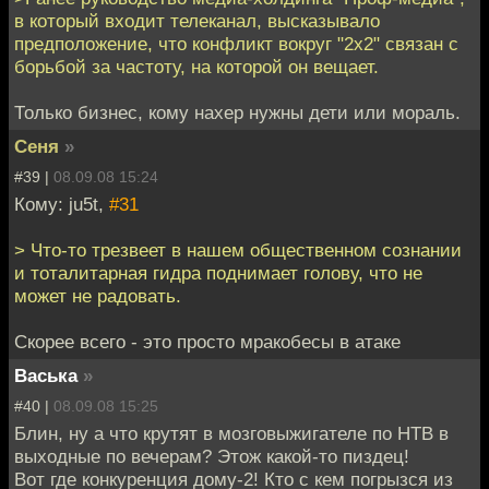
в который входит телеканал, высказывало
предположение, что конфликт вокруг "2x2" связан с
борьбой за частоту, на которой он вещает.
Только бизнес, кому нахер нужны дети или мораль.
Сеня
»
#39 |
08.09.08 15:24
Кому: ju5t,
#31
> Что-то трезвеет в нашем общественном сознании
и тоталитарная гидра поднимает голову, что не
может не радовать.
Скорее всего - это просто мракобесы в атаке
Васька
»
#40 |
08.09.08 15:25
Блин, ну а что крутят в мозговыжигателе по НТВ в
выходные по вечерам? Этож какой-то пиздец!
Вот где конкуренция дому-2! Кто с кем погрызся из