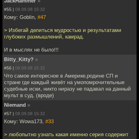
JackHammer
»
#55 |
08.09.08 15:32
Кому: Goblin,
#47
> Избегай делиться мудростью и результатами
глубоких размышлений, камрад.
И в мыслях не было!!!
Bitty_Kitty?
»
#56 |
08.09.08 15:32
Что самое интересное в Америке,родине СП и
стране где каждый живёт на умопомрочительные
судебные иски, никто ниразу не падавал на данный
мульт в суд. (вроде)
Niemand
»
#57 |
08.09.08 15:32
Кому: Wowa173,
#33
> любопытно узнать какая именно серия содержит