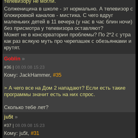
телевизору не могли.
Солженицина в школе - эт нормально. А телевизор с
блокировкой каналов - мистика. С чего вдруг
маленьких детей в 11 вечера (у нас в час блин ночи)
без присмотра у телевизора оставляют?
Может не в консерватории проблемы? По 2*2 с утра
как раз всякую муть про черепашек с обезьянками и
крутят.
Goblin
»
#36 |
08.09.08 15:23
Кому: JackHammer,
#35
> А чего все на Дом 2 нападают? Если есть такие
программы значит есть на них спрос.
Сколько тебе лет?
ju5t
»
#37 |
08.09.08 15:23
Кому: ju5t,
#31