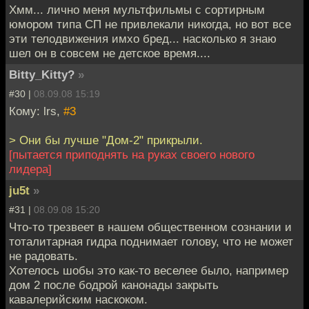
Хмм... лично меня мультфильмы с сортирным
юмором типа СП не привлекали никогда, но вот все
эти телодвижения имхо бред... насколько я знаю
шел он в совсем не детское время....
Bitty_Kitty?
»
#30 |
08.09.08 15:19
Кому: lrs,
#3
> Они бы лучше "Дом-2" прикрыли.
[пытается приподнять на руках своего нового
лидера]
ju5t
»
#31 |
08.09.08 15:20
Что-то трезвеет в нашем общественном сознании и
тоталитарная гидра поднимает голову, что не может
не радовать.
Хотелось шобы это как-то веселее было, например
дом 2 после бодрой канонады закрыть
кавалерийским наскоком.