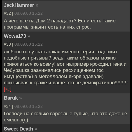
JackHammer
»
#32 |
08.09.08 15:22
А чего все на Дом 2 нападают? Если есть такие
программы значит есть на них спрос.
Wowa173
»
#33 |
08.09.08 15:22
любопытно узнать какая именно серия содержит
подобные призывы? ведь таким образом можно
прикопаться ко всему! вот например крокодил гена и
Чебурашка заанимались расхищением гос
имущества(на метоллолом якоря здавали)
призыввая к краже.и ваще это не демократично!!!!!!!!!
[кс]
Baruk
»
#34 |
08.09.08 15:22
Господи на сколько взрослые тупые, что это даже не
смешно(с)
Sweet Death
»