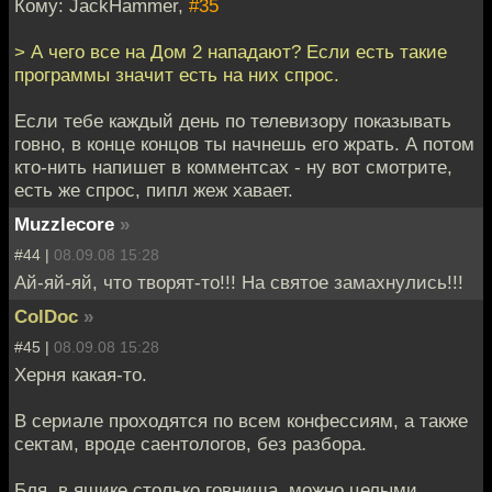
Кому: JackHammer,
#35
> А чего все на Дом 2 нападают? Если есть такие
программы значит есть на них спрос.
Если тебе каждый день по телевизору показывать
говно, в конце концов ты начнешь его жрать. А потом
кто-нить напишет в комментсах - ну вот смотрите,
есть же спрос, пипл жеж хавает.
Muzzlecore
»
#44 |
08.09.08 15:28
Ай-яй-яй, что творят-то!!! На святое замахнулись!!!
ColDoc
»
#45 |
08.09.08 15:28
Херня какая-то.
В сериале проходятся по всем конфессиям, а также
сектам, вроде саентологов, без разбора.
Бля, в ящике столько говнища, можно целыми