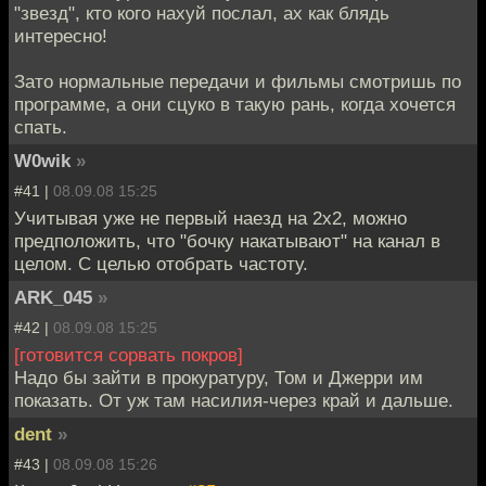
"звезд", кто кого нахуй послал, ах как блядь
интересно!
Зато нормальные передачи и фильмы смотришь по
программе, а они сцуко в такую рань, когда хочется
спать.
W0wik
»
#41 |
08.09.08 15:25
Учитывая уже не первый наезд на 2х2, можно
предположить, что "бочку накатывают" на канал в
целом. С целью отобрать частоту.
ARK_045
»
#42 |
08.09.08 15:25
[готовится сорвать покров]
Надо бы зайти в прокуратуру, Том и Джерри им
показать. От уж там насилия-через край и дальше.
dent
»
#43 |
08.09.08 15:26