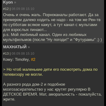
Kyon
»
#12 |
08.09.08 15:10
Очень и очень жаль. Порноканалы работают. Да за
примером далеко ходить не надо - на том же Рен-тв
по субботам всякое кажут, а тут канал с мультами
для взрослых пинают...
p.s. Мой любимый канал. Один из любимых
мультфильмов (после "Ну погоди!" и "Футурамы" ;) )
МАХНАТЫЙ
»
#13 |
08.09.08 15:10
Кому: Timofey,
#2
> Но чтоб маленькие дети его посмотреть дома по
телевизору не могли.
А разного рода дом-2 и подобное
мозгозасирательство у нас крутят регулярно В
ДЕТСКОЕ ВРЕМЯ. Мат, аморальность - пожалуйста,
жрите.