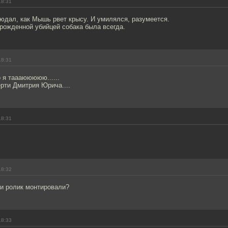
18:31
юдал, как Мышь рвет крысу. И умилялся, разумеется.
рожденной убийцей собака была всегда.
18:31
 я таааююююю......
рти Дмитрия Юрича....
18:31
18:32
и ролик монтировали?
18:33