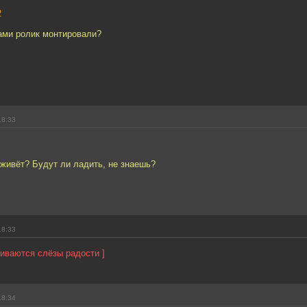
2
ами ролик монтировали?
18:33
 живёт? Будут ли ладить, не знаешь?
18:33
чиваются слёзы радости ]
18:34