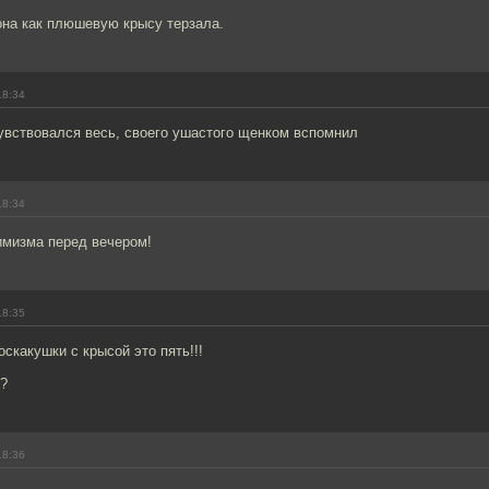
она как плюшевую крысу терзала.
18:34
увствовался весь, своего ушастого щенком вспомнил
18:34
имизма перед вечером!
18:35
скакушки с крысой это пять!!!
т?
18:36