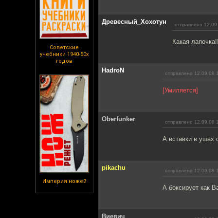
Древесный_Хохотун
отправлено 12.09
Какая лапочка!!
Советские
учебники 1940-50х
годов
HadroN
отправлено 12.09.08 
[Умиляется]
Oberfunker
отправлено 12.09.08 
А вставки в ушах 
pikachu
отправлено 12.09.08 
Империя ножей
А боксирует как Ва
Виевич