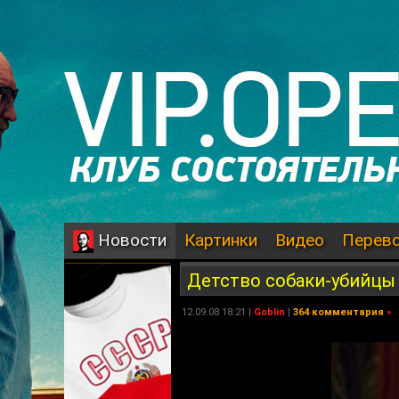
Картинки
Видео
Перев
Новости
Детство собаки-убийцы
12.09.08 18:21 |
Goblin
|
364 комментария
»