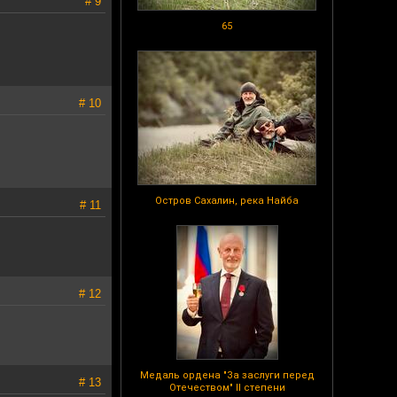
# 9
65
# 10
Остров Сахалин, река Найба
# 11
# 12
Медаль ордена "За заслуги перед
# 13
Отечеством" II степени