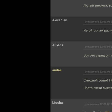
Лютый зверюга, в
Akira San
отправлено 12.09.08 
Чегойто я аж расч
AllxRB
отправлено 12.09.08 
Вот это заряд опт
andre
отправлено 12.09.08 
Смешной ролик! По
Часто пятки лиже
Liocha
отправлено 12.09.08 