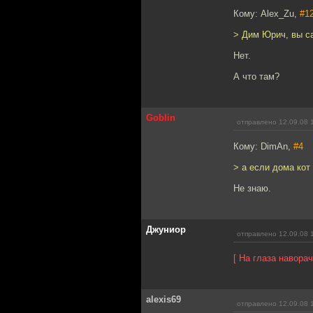
Кому: Alex_Zu,
#1
> Дим Юрич, вы с
Нет.
А что там?
Goblin
отправлено 12.09.08 
Кому: DimAn,
#4
> а если дома кот
Не знаю.
Джуниор
отправлено 12.09.08 
[ На глаза навора
alexis69
отправлено 12.09.08 