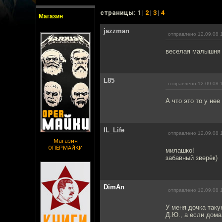
cтраницы: 1 |
2
|
3
|
4
Магазин
jazzman
отправлено 12.09.08 
веселая малышня 
L85
отправлено 12.09.08 
А что это то у нее
IL_Life
отправлено 12.09.08 
Магазин
ОПЕРМАЙКИ
милашко!
забавный зверёк)
DimAn
отправлено 12.09.08 
У меня дочка таку
Д.Ю., а если дома