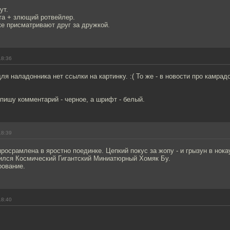
ут.
та + злющий ротвейлер.
е присматривают друг за дружкой.
18:36
для наладонника нет ссылки на картинку. :( То же - в новости про камрад
 пишу комментарий - черное, а шрифт - белый.
18:39
осрамлена в яростно поединке. Цепкий покус за жопу - и грызун в нока
ился Космический Гигантский Миниатюрный Хомяк Бу.
рование.
18:40