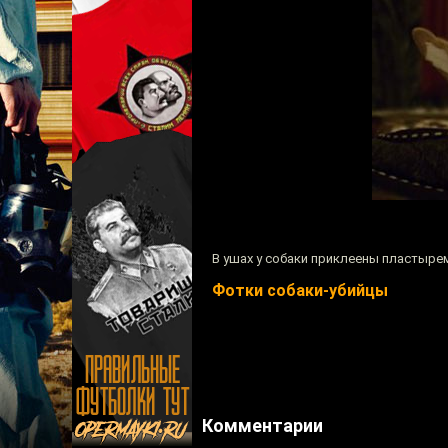
В ушах у собаки приклеены пластырем
Фотки собаки-убийцы
Комментарии