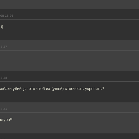
.08 18:26
))
18:27
18:28
собаки-убийцы- это чтоб их (ушей) стоячесть укрепить?
18:31
луев!!!