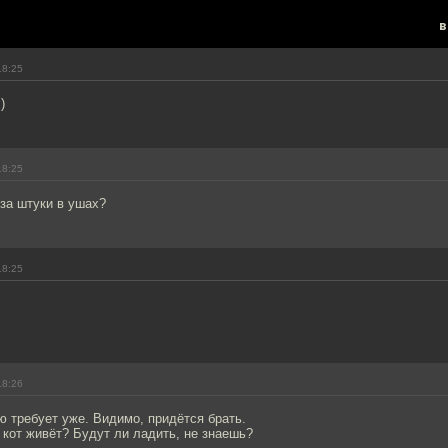
в
18:25
)
18:25
 за штуки в ушах?
18:25
18:26
ю требует уже. Видимо, придётся брать.
 кот живёт? Будут ли ладить, не знаешь?