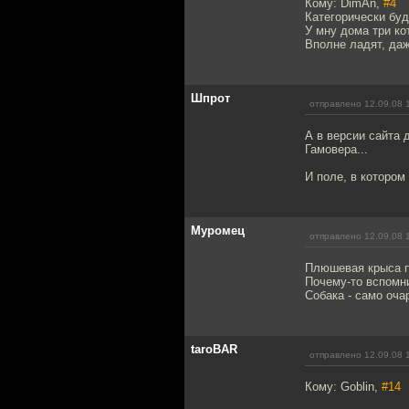
Кому: DimAn,
#4
Категорически буд
У мну дома три ко
Вполне ладят, даж
Шпрот
отправлено 12.09.08 
А в версии сайта 
Гамовера...
И поле, в котором
Муромец
отправлено 12.09.08 
Плюшевая крыса пр
Почему-то вспомн
Собака - само оча
taroBAR
отправлено 12.09.08 
Кому: Goblin,
#14