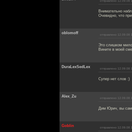
отправлено 12.09.08 
Внимательно набл
Очевидно, что при
oblomoff
отправлено 12.09.08 
Это слишком мило
Вините в моей сме
DuraLexSedLex
отправлено 12.09.08 
Супер нет слов :)
Alex_Zu
отправлено 12.09.08 
Дим Юрич, вы сам
Goblin
отправлено 12.09.08 