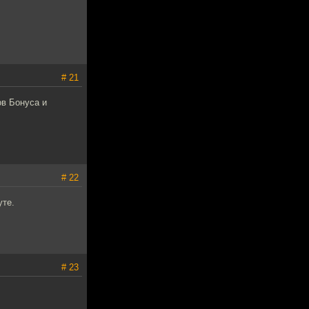
# 21
ов Бонуса и
# 22
уте.
# 23