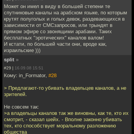
Может он имел в виду в большей степени те
спутниковые каналы на арабском языке, по которым
крутят полуголых и голых девок, раздевающихся в
зависимости от СМСзапросов, или трындят в
прямом эфире со звонящими арабами. Таких
бесплатных "эротических" каналов валом!
И кстати, по большей части они, вроде как,
израильские )))
split
»
#29 |
16.09.08 15:51
Кому: in_Formator,
#28
> Предлагают-то убивать владельцев каналов, а не
зрителей.
Не совсем так:
>а владельцы каналов так же виновны, как те, кто их
смотрит, - сказал шейх. - Вполне законно убивать
тех, кто способствует моральному разложению
общества