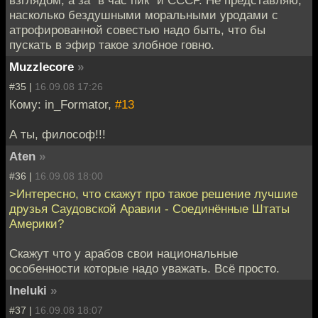
взглядом, а за "в час пик" и СССР. Не представляю,
насколько бездушными моральными уродами с
атрофированной совестью надо быть, что бы
пускать в эфир такое злобное говно.
Muzzlecore
»
#35 |
16.09.08 17:26
Кому: in_Formator,
#13
А ты, философ!!!
Aten
»
#36 |
16.09.08 18:00
>Интересно, что скажут про такое решение лучшие
друзья Саудовской Аравии - Соединённые Штаты
Америки?
Скажут что у арабов свои национальные
особенности которые надо уважать. Всё просто.
Ineluki
»
#37 |
16.09.08 18:07