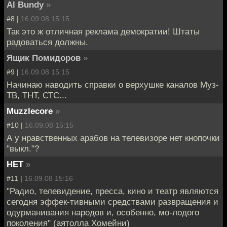
Al Bundy
»
#8 |
16.09.08 15:15
Так это ж отличная реклама демократии! Штаты
радоваться должны.
Ящик Помидоров
»
#9 |
16.09.08 15:15
Начинаю наводить справки о верхушке каналов Муз-
ТВ, ТНТ, СТС...
Muzzlecore
»
#10 |
16.09.08 15:15
А у нравственных арабов на телевизоре нет кнопочки
"выкл."?
НЕТ
»
#11 |
16.09.08 15:16
"Радио, телевидение, пресса, кино и театр являются
сегодня эффек-тивными средствами развращения и
одурманивания народов и, особенно, мо-лодого
поколения" (аятолла Хомейни)