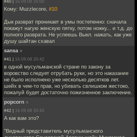
#40 |
16.09.08 20:00
Кому: Muzzlecore,
#10
Дык разврат проникает в умы постепенно: сначала
покажут нагую женскую пятку, потом ножку... и т.д. до
полного разврата. Не успеешь Выкл. нажать, как уже
душу шайтан схавал
sansa
»
#41 |
16.09.08 20:42
в одной мусульманской стране по закону за
воровство следует отрубать руки, но это наказание
не было исполнено уже несколько десятков лет.
шейх в чем-то прав, но убивать свлишком жестоко,
пожалуй будет достаточно пожизненное заключение.
popcorn
»
#42 |
16.09.08 20:42
А как вам это?
"Видный представитель мусульманского