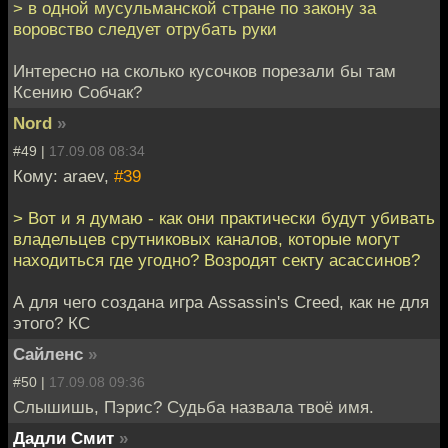
> в одной мусульманской стране по закону за
воровство следует отрубать руки
Интересно на сколько кусочков порезали бы там
Ксению Собчак?
Nord
»
#49 |
17.09.08 08:34
Кому: araev,
#39
> Вот и я думаю - как они практически будут убивать
владельцев срутниковых каналов, которые могут
находиться где угодно? Возродят секту асассинов?
А для чего создана игра Assassin's Creed, как не для
этого? КС
Сайленс
»
#50 |
17.09.08 09:36
Слышишь, Пэрис? Судьба назвала твоё имя.
Дадли Смит
»