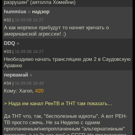
разрушен" (аятолла Хомейни)
hummius
»
надзор
#32 |
16.09.08 16:27
А как морпехи прибудут то начнет кричать о
американской агрессии! :)
DDQ
»
#33 |
16.09.08 16:27
Необходимо начать трансляцию дом 2 в Саудовскую
Аравию
первамай
»
#34 |
16.09.08 16:49
Кому: Xaron,
#20
> Нада им канал РенТВ и ТНТ там показать...
Да ТНТ что, так, "бесполезные идиоты". А вот РЕН-
ТВ просто сжечь. Не за Неделю с одним
проплаченным\непроплаченным "альтернативным"