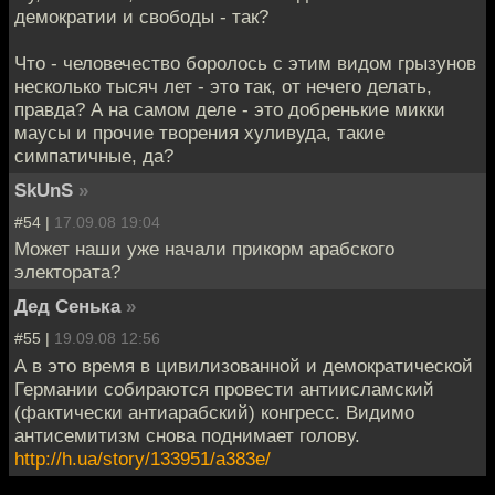
демократии и свободы - так?
Что - человечество боролось с этим видом грызунов
несколько тысяч лет - это так, от нечего делать,
правда? А на самом деле - это добренькие микки
маусы и прочие творения хуливуда, такие
симпатичные, да?
SkUnS
»
#54 |
17.09.08 19:04
Может наши уже начали прикорм арабского
электората?
Дед Сенька
»
#55 |
19.09.08 12:56
А в это время в цивилизованной и демократической
Германии собираются провести антиисламский
(фактически антиарабский) конгресс. Видимо
антисемитизм снова поднимает голову.
http://h.ua/story/133951/a383e/