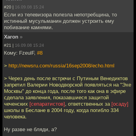
#20 |
16.09.08 15:24
Если из телевизора полезла непотребщина, то
истинный мусульманин должен устроить ему
побивание камнями.
Xaron
»
#21 |
16.09.08 15:24
Кому: FzeulF,
#8
>
http://newsru.com/russia/16sep2008/echo.html
> Через день после встречи с Путиным Венедиктов
запретил Валерии Новодворской появляться на "Эхе
Москвы" до конца года, после того как она в эфире
сделала заявления, показавшиеся защитой
чеченских
[сепаратистов]
, ответственных за
[осаду]
школы в Беслане в 2004 году, когда погибло 334
человека.
Ну разве не бляди, а?