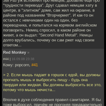
ЗЫ Раз уж вспомнил про немцев, добавлю еще про
"трудности перевода". Друг сдавал немцам хату в
центре, в "элитном" доме, сам жил на окраине, в
районе под названием "Вторчермет". И как-то он
остался с немчиками один на один, без
переводчика, и попытался на корявом английском
поговорить. Немец спросил, в каком районе он
живет, а он выдал: "Second Hand Metall". Немцы
долго врубались, почему он сам ржет над своим
ответом...
Red Monkey
»
#44 |
16.09.08 23:38
Кому: popcorn,
#41
> 2. Если мышь падает в горшок с едой, вы должны
прогнать мышь и выбросить пищу - будь она
твердая или жидкая. Вы должны выбросить все это,
потому что мышь нечиста...
Вполне в духе соблюдения правил санитарии. Я бы
тоже выбросил, причём не прогоняя предварительно