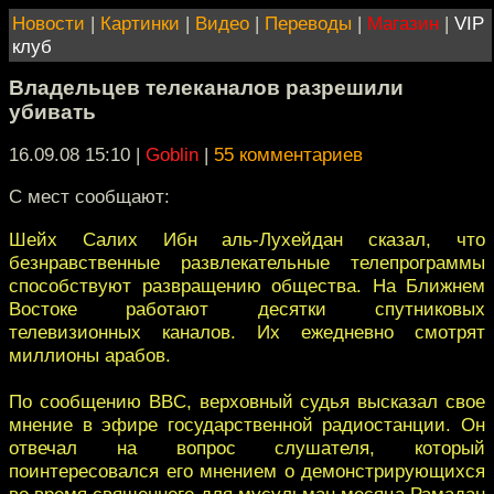
Новости
|
Картинки
|
Видео
|
Переводы
|
Магазин
|
VIP
клуб
Владельцев телеканалов разрешили
убивать
16.09.08 15:10
|
Goblin
|
55 комментариев
С мест сообщают:
Шейх Салих Ибн аль-Лухейдан сказал, что
безнравственные развлекательные телепрограммы
способствуют развращению общества. На Ближнем
Востоке работают десятки спутниковых
телевизионных каналов. Их ежедневно смотрят
миллионы арабов.
По сообщению BBC, верховный судья высказал свое
мнение в эфире государственной радиостанции. Он
отвечал на вопрос слушателя, который
поинтересовался его мнением о демонстрирующихся
во время священного для мусульман месяца Рамадан