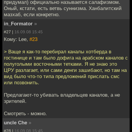
придумал) официально называется салафизмом.
Оный, кстати, есть ветвь суннизма. Ханбалитский
мазхаб, если конкретно.
in_Formator
»
#27 |
16.09.08 15:45
Кому: Lee,
#23
> Ваще я как-то перебирал каналы хотберда в
гостинице и там было дофига на арабском каналов с
полуголыми восточными тетками. Я не знаю это
ЦРУ разлагает, или сами денги зашибают, но там на
вид было что-то типа предложений прислать смс
или позвонить.
Предлагают-то убивать владельцев каналов, а не
зрителей.
Смотреть - можно.
uncle Che
»
#28 |
16.09.08 15:45