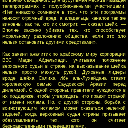
телепрограммах с полуобнаженными участницами.
«Нет никакого сомнения в том, что эти программы
наносят огромный вред, а владельцы каналов так же
виновны, как те, кто их смотрит, — сказал шейх. —
Вполне законно убивать тех, кто способствует
моральному разложению общества, если это зло
нельзя остановить другими средствами».
Как заявил аналитик по арабскому миру корпорации
ВВС Магди Абдельхади, учитывая положение
верховного судьи в стране, на высказывание шейха
нельзя просто махнуть рукой. Духовные лидеры
вроде шейха Салиха Ибн аль-Лухейдана ставят
королевскую семью Саудовской Аравии перед
дилеммой. С одной стороны, правители нуждаются в
их поддержке, чтобы утверждать, что правят страной
от имени ислама. Но, с другой стороны, борьба с
воинствующим исламом может оказаться нелегкой
задачей, когда верховный судья страны призывает
обезглавливать тех, кого он считает
безнравственными телевещателями.