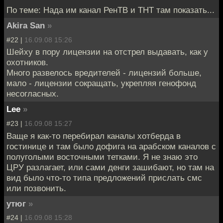
По теме: Нада им канал РенТВ и ТНТ там показать...
Akira San
»
#22 |
16.09.08 15:26
Шейху в пору лицензии на отстрел выдавать, как у
охотников.
Много развелось вредителей - лицензий больше,
мало - лицензии сокращать, укрепляя генофонд
несогласных.
Lee
»
#23 |
16.09.08 15:27
Ваще я как-то перебирал каналы хотберда в
гостинице и там было дофига на арабском каналов с
полуголыми восточными тетками. Я не знаю это
ЦРУ разлагает, или сами денги зашибают, но там на
вид было что-то типа предложений прислать смс
или позвонить.
утюг
»
#24 |
16.09.08 15:28