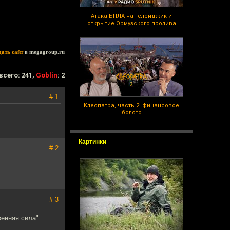
Атака БПЛА на Геленджик и
открытие Ормузского пролива
дать сайт
в megagroup.ru
всего: 241,
Goblin
: 2
# 1
Клеопатра, часть 2: финансовое
болото
Картинки
# 2
# 3
енная сила"