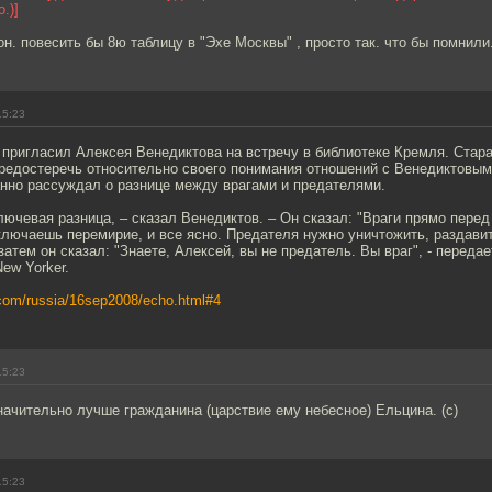
.)]
н. повесить бы 8ю таблицу в "Эхе Москвы" , просто так. что бы помнили
15:23
 пригласил Алексея Венедиктова на встречу в библиотеке Кремля. Стар
предостеречь относительно своего понимания отношений с Венедиктовым
анно рассуждал о разнице между врагами и предателями.
лючевая разница, – сказал Венедиктов. – Он сказал: "Враги прямо перед
лючаешь перемирие, и все ясно. Предателя нужно уничтожить, раздавит
затем он сказал: "Знаете, Алексей, вы не предатель. Вы враг", - переда
ew Yorker.
com/russia/16sep2008/echo.html#4
15:23
ачительно лучше гражданина (царствие ему небесное) Ельцина. (с)
15:23