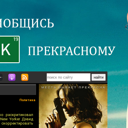
Политика
ко раскритиковал
New Yorker Дэвид
скорректировать