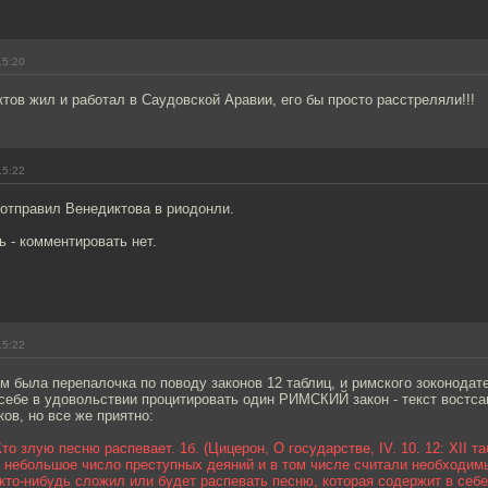
15:20
тов жил и работал в Саудовской Аравии, его бы просто расстреляли!!!
15:22
 отправил Венедиктова в риодонли.
 - комментировать нет.
15:22
м была перепалочка по поводу законов 12 таблиц, и римского зоконодат
 себе в удовольствии процитировать один РИМСКИЙ закон - текст востса
ков, но все же приятно:
 Кто злую песню распевает. 1б. (Цицерон, О государстве, IV. 10. 12: XII 
а небольшое число преступных деяний и в том числе считали необходим
 кто-нибудь сложил или будет распевать песню, которая содержит в себе