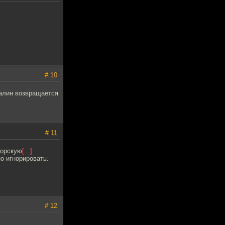
# 10
талин возвращается
# 11
ворскую
[...]
о игнорировать.
# 12