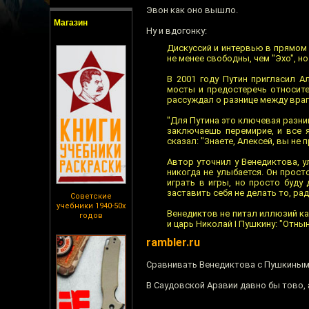
Эвон как оно вышло.
Магазин
Ну и вдогонку:
Дискуссий и интервью в прямом 
не менее свободны, чем "Эхо", но
В 2001 году Путин пригласил А
мосты и предостеречь относит
рассуждал о разнице между враг
"Для Путина это ключевая разниц
заключаешь перемирие, и все я
сказал: "Знаете, Алексей, вы не 
Автор уточнил у Венедиктова, у
никогда не улыбается. Он просто
играть в игры, но просто буду 
заставить себя не делать то, ра
Советские
учебники 1940-50х
Венедиктов не питал иллюзий ка
годов
и царь Николай I Пушкину: "Отны
rambler.ru
Сравнивать Венедиктова с Пушкиным —
В Саудовской Аравии давно бы тово, а