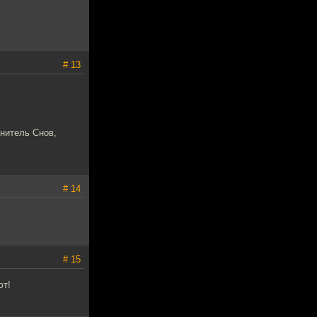
# 13
анитель Снов,
# 14
# 15
ют!