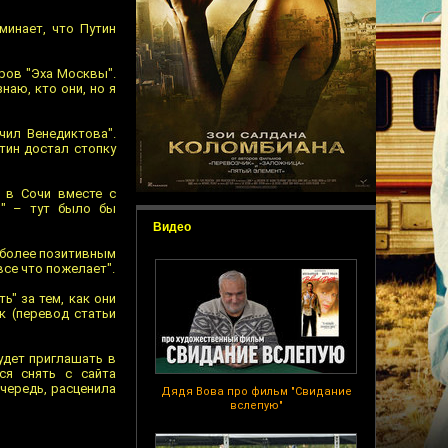
минает, что Путин
ров "Эха Москвы".
наю, кто они, но я
чил Венедиктова".
тин достал стопку
о в Сочи вместе с
ы" – тут было бы
Видео
л более позитивным
все что пожелает".
ь" за тем, как они
к (перевод статьи
удет приглашать в
ся снять с сайта
чередь, расценила
Дядя Вова про фильм "Свидание
вслепую"