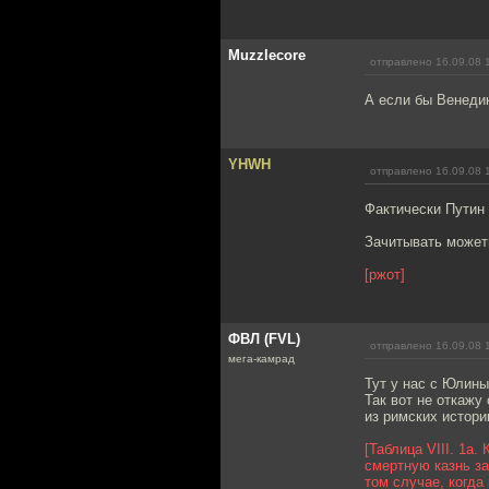
Muzzlecore
отправлено 16.09.08 
А если бы Венедик
YHWH
отправлено 16.09.08 
Фактически Путин
Зачитывать можеть
[ржот]
ФВЛ (FVL)
отправлено 16.09.08 
мега-камрад
Тут у нас с Юлины
Так вот не откажу
из римских истори
[Таблица VIII. 1а.
смертную казнь з
том случае, когда