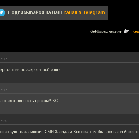
Подписывайся на наш
канал в Telegram
Goblin рекомендует
соз
15:17
крысятник не закроют всё равно.
15:17
 ответственность прессы!! КС
15:20
товствуют сатанинские СМИ Запада и Востока тем больше наша божеств
)