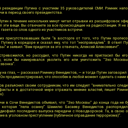
 резиденции Путина с участием 35 руководителей СМИ. Рэмник напо
чи в период своего президентства.
 Путин в течение нескольких минут читал отрывки из расшифровок эфи
л эти вещи. Вы отвечаете за все происходящее на радиостанции. Я не з
а газета со слов одного из участников встречи.
из присутствовавших были "в восторге от того, что Путин пропесо
Путину в коридоре и сказал ему, что тот "несправедлив". В ответ Пу
" и заявил: "Вам придется за это отвечать, Алексей Алексеевич!".
стревожился, но рассудил, что Путин никогда не пригласил бы ег
и, если бы намеревался уволить его или уничтожить "Эхо Москв
звонка".
у на глаз, — рассказал Рэмнику Венедиктов, — и тогда Путин заговори
 Он продемонстрировал, что способен в любой момент сделать с нами 
в разъяснил своим сотрудникам, что им следует "внимательно следит
факты и в достаточной мере отражать мнение властей, пишет Рэмни
u).
чи в Сочи Венедиктов объявил, что "Эхо Москвы" до конца года не б
которая "пела осанну" Шамилю Басаеву. Венедиктов распорядил
диофайл последнего выпуска передачи с Новодворской. Та, в свою о
ние в уголовном преступлении (публичное оправдание терроризма)".