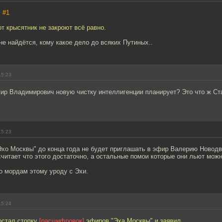
,
#1
т крысятник не закроют всё равно.
 не найдётся, кому какое дело до всяких Путиных..
15:23
мир Владимирович новую чистку интеллигенции планирует? Это что ж С
15:23
"Эхо Москвы" до конца года не будет приглашать в эфир Валерию Новод
считает что этого достаточно, а остальные помои которые они льют можн
по мордам этому уроду с Эхи.
15:24
остал стопку
[расшифровок]
эфиров "Эха Москвы" и заявил