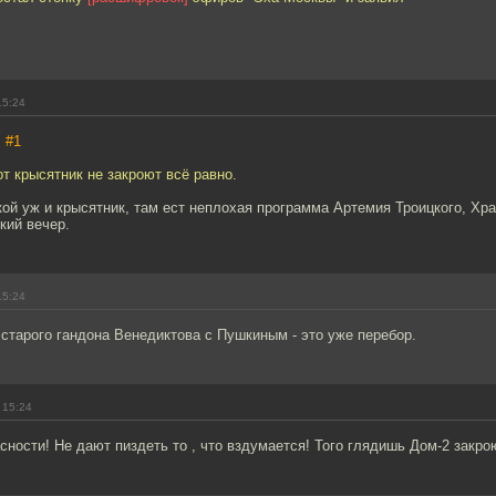
15:24
,
#1
т крысятник не закроют всё равно.
кой уж и крысятник, там ест неплохая программа Артемия Троицкого, Хр
кий вечер.
15:24
 старого гандона Венедиктова с Пушкиным - это уже перебор.
 15:24
сности! Не дают пиздеть то , что вздумается! Того глядишь Дом-2 закро