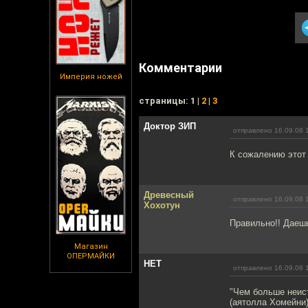
Комментарии
Империя ножей
cтраницы: 1 |
2
|
3
Доктор ЗИП
отправлено 16.09.08 
К сожалению этот 
Древесный
отправлено 16.09.08 
Хохотун
Правильно!! Даешь
Магазин
ОПЕРМАЙКИ
НЕТ
отправлено 16.09.08 
"Чем больше неис
(аятолла Хомейни