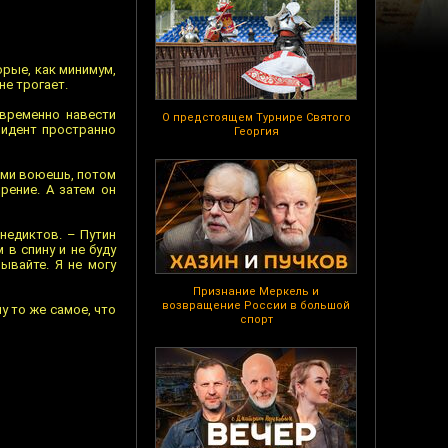
орые, как минимум,
не трогает.
овременно навести
О предстоящем Турнире Святого
зидент пространно
Георгия
ними воюешь, потом
рение. А затем он
енедиктов. – Путин
 в спину и не буду
рывайте. Я не могу
Признание Меркель и
возвращение России в большой
у то же самое, что
спорт