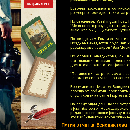
Встреча проходила в сочинской
регулярно проводил такие встре
По сведениям Washington Post,
"Меня не интересует, кто говори
знаю, кто вы", — цитирует Путин
По сведениям Рэмника, многие 
Позднее Венедиктов подошел к 
расшифровок эфиров "Эха Москвы
По словам Венедиктова, он "в
остальными членами делегаци
достаточно одного телефонного 
"Позднее мы встретились с глаз
тоном. Но свою мысль он донес.
Вернувшись в Москву, Венедикто
освещают события, проверять 
опубликован на сайте Inopressa.R
На следующий день после встре
эфир Валерию Новодворскую, 
радиостанции расшифровку и ау
это как "клеветническое обвине
Путин отчитал Венедиктова