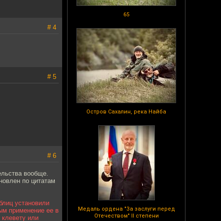
65
# 4
# 5
Остров Сахалин, река Найба
# 6
ельства вообще.
новлен по цитатам
таблиц установили
Медаль ордена "За заслуги перед
ым применение ее в
Отечеством" II степени
 клевету или