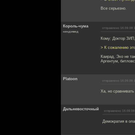
Все серьезно.
Король-чума
отправлено 16.09.08 
ниндзявед
Кому: Доктор ЗИП
> К сожалению это
Каирад, Эхо не та
Аргентум, битловс
Platoon
отправлено 16.09.08 
Ха, но сравнивать
Дальневосточный
отправлено 16.09.08
Демократия в опа