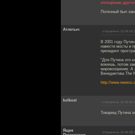
опозорение другого
Полезный был зако
Атлетыч
отправлено 16.09.08 
В 2001 году Путин
навести мосты и 
президент простр
"Для Путина это к
воюешь, потом зак
мировоззрение. А 
Венедиктова The N
http://www.newsru.
kolkost
отправлено 16.09.08 
Товарищ Путина зн
Ящик
отправлено 16.09.08 
Помидоров