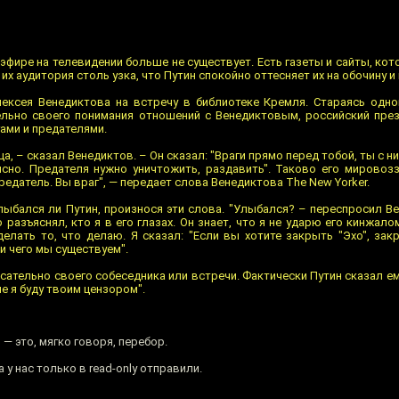
эфире на телевидении больше не существует. Есть газеты и сайты, кот
 их аудитория столь узка, что Путин спокойно оттесняет их на обочину и 
лексея Венедиктова на встречу в библиотеке Кремля. Стараясь одн
ельно своего понимания отношений с Венедиктовым, российский пре
ами и предателями.
а, – сказал Венедиктов. – Он сказал: "Враги прямо перед тобой, ты с 
сно. Предателя нужно уничтожить, раздавить". Таково его мировозз
предатель. Вы враг", — передает слова Венедиктова The New Yorker.
лыбался ли Путин, произнося эти слова. "Улыбался? – переспросил В
 разъяснял, кто я в его глазах. Он знает, что я не ударю его кинжалом
делать то, что делаю. Я сказал: "Если вы хотите закрыть "Эхо", зак
ди чего мы существуем".
сательно своего собеседника или встречи. Фактически Путин сказал ем
не я буду твоим цензором".
 это, мягко говоря, перебор.
 у нас только в read-only отправили.