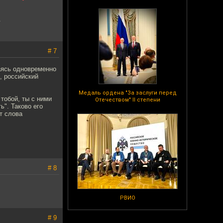
.
# 7
аясь одновременно
, российский
Медаль ордена "За заслуги перед
 тобой, ты с ними
Отечеством" II степени
ь". Таково его
ет слова
# 8
РВИО
# 9