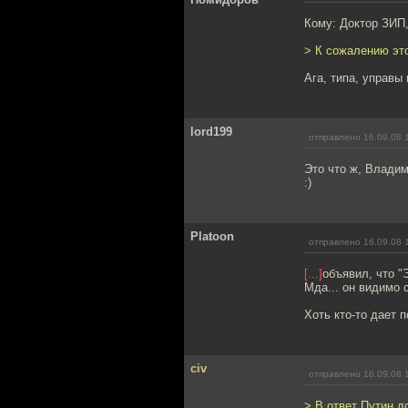
Кому: Доктор ЗИП
> К сожалению это
Ага, типа, управы
lord199
отправлено 16.09.08 
Это что ж, Влади
:)
Platoon
отправлено 16.09.08 
[...]
объявил, что 
Мда... он видимо 
Хоть кто-то дает 
civ
отправлено 16.09.08 
> В ответ Путин д