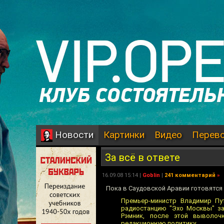
Картинки
Видео
Перев
Новости
За всё в ответе
16.09.08 15:14 |
Goblin
|
241 комментарий
»
Пока в Саудовской Аравии готовятся
Премьер-министр Владимир Пу
радиостанцию "Эхо Москвы" за
Рэмник, после этой выволоч
редакционную политику.