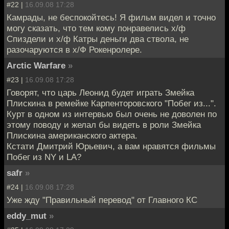
#22 |
16.09.08 17:28
Камрады, не беспокойтесь! Я фильм видел и точно
могу сказать, что тем кому понравелись х/ф
Спиздели и х/ф Катры деньги два ствола, не
разочаруются в х/Ф Рокенролере.
Arctic Warfare
»
#23 |
16.09.08 17:28
Говорят, что царь Леонид будет играть Змейка
Плискина в ремейке Карпенторовского "Побег из...".
Курт в одном из интервью был очень не доволен по
этому поводу и желал бы видеть в роли Змейка
Плискина американского актера.
Кстати Дмитрий Юрьевич, а вам нравятся фильмы
Побег из NY и LA?
safr
»
#24 |
16.09.08 17:28
Уже жду "Правильный перевод" от Главного КС
eddy_mut
»