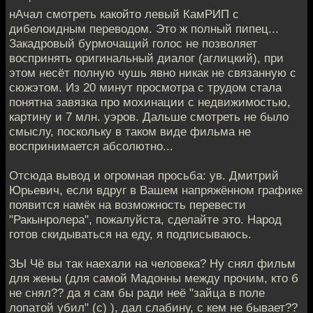
нАчал смотреть какойто левый КамРИП с
дибелоидным переводом. Это ж полный пипец...
Закадровый бурмочащий голос не позволяет
воспринять оригинальный диалог (аглицкий), при
этом несёт полную чушь явно никак не связанную с
сюжэтом. Из 20 минут просмотра с трудом стала
понятна завязка про мохинации с недвижимостью,
картину и 7 млн. уэров. Дальше смотреть не было
смыслу, поскольку в таком виде фильма не
воспринимается абсолютно...
Отсюда вывод и огромная просьба: ув. Дмитрий
Юрьевич, если вдруг в Вашем напряжённом графике
появится намёк на возможность перевести
"Ракынролера", пожалуйста, сделайте это. Народ
готов скидываться на еду, я подписываюсь.
ЗЫ Чё вы так наехали на человека? Ну снял фильм
для жены (для самой Мадонны между прочим, кто б
не снял?? да я сам бы ради неё "зайца в поле
лопатой убил" (с) ), дал слабину, с кем не бывает??