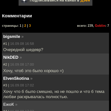
Подписывайся на канал в
Дзен
Комментарии
cтраницы: 1 |
2
|
3
всего: 239,
Goblin
: 7
bigsmile
»
#1 |
16.09.08 16:58
Очередной шедевр?
NikDED
»
#2 |
16.09.08 17:00
Хочу, чтоб это было хорошо =)
ElvenSkotina
»
#3 |
16.09.08 17:02
Хочу что б было смешно, но не пошло и что б тема
любви раскрывалась полностью.
ЕжоК
»