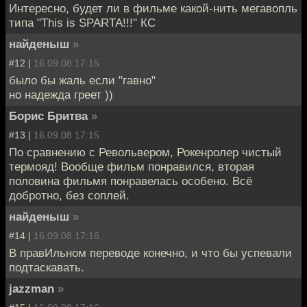
Интересно, будет ли в фильме какой-нить мегавопль
типа "This is SPARTA!!!" КС
найденыш
»
#12 |
16.09.08 17:15
было бы жаль если "гавно"
но надежда греет ))
Борис Бритва
»
#13 |
16.09.08 17:15
По сравнению с Револьвером, Рокенролер чистый
термояд! Вообще фильм понравился, вторая
половина фильмя понравелась особено. Всё
добротно, без соплей.
найденыш
»
#14 |
16.09.08 17:16
В правИльном переводе конечно, и что бы успевали
подтаскавать.
jazzman
»