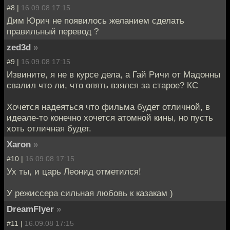
#8 |
16.09.08 17:15
Дим Юрич не появилось желанием сделать
правильный перевод ?
zed3d
»
#9 |
16.09.08 17:15
Извините, я не в курсе дела, а Гай Ричи от Мадонны
свалил что ли, что опять взялся за старое? КС
Хочется надеяться что фильма будет отличной, в
идеале-то конечно хочется атомной кины, но пусть
хоть отличная будет.
Xaron
»
#10 |
16.09.08 17:15
Ух ты, и царь Леонид отметился!
У режиссера сильная любовь к казакам )
DreamFlyer
»
#11 |
16.09.08 17:15