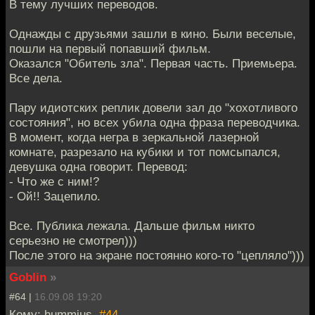
В тему лучших переводов.
Однажды с друзьями зашли в кино. Были веселые,
пошли на первый попавший фильм.
Оказался "Обитель зла". Первая часть. Приемьера.
Все дела.
Пару идиотских реплик довели зал до "хохотливого
состояния", но всех убила одна фраза переводчика.
В момент, когда негра в зеркальной лазерной
комнате, разрезало на кубики и тот помсыпался,
девушка одна говорит. Перевод:
- Что же с ним!?
- Ой!! Зацепило.
Все. Публика лежала. Дальше фильм никто
серьезно не смотрел)))
После этого на экране постоянно кого-то "цепляло")))
Goblin
»
#64 |
16.09.08 19:20
Кому: hummius,
#44