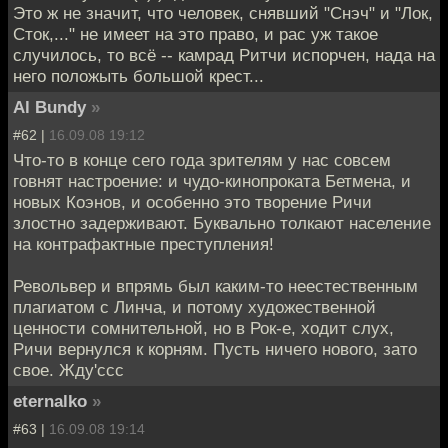
Это ж не значит, что человек, снявший "Снэч" и "Лок,
Сток,..." не имеет на это право, и рас уж такое
случилось, то всё -- камрад Ритчи испорчен, нада на
него положыть большой крест...
Al Bundy
»
#62 |
16.09.08 19:12
Что-то в конце сего года зрителям у нас совсем
говнят настроение: и чудо-кинопроката Бетмена, и
новых Коэнов, и особенно это творение Ричи
злостно задерживают. Буквально толкают население
на контрафактные преступления!
Револьвер и впрямь был каким-то неестественным
плагиатом с Линча, и потому художественной
ценности сомнительной, но в Рок-е, ходит слух,
Ричи вернулся к корням. Пусть ничего нового, зато
свое. Жду'ссс
eternalko
»
#63 |
16.09.08 19:14