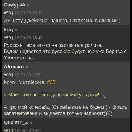
Самурай
»
#58 |
16.09.08 18:37
Эх, нету Джейсона, нашего, Стетхэма, в фильмЕ((
krig
»
#59 |
16.09.08 18:47
Русская тема как-то не раскрыта в ролике.
Будем надеятся что русские будут не хуже Бориса с
Узбекистана.
Аблакат
»
#60 |
16.09.08 18:55
Кому: Muzzlecore,
#35
> Мой копипаст всегда к вашим услугам! :-)
А про мой коперайд (С) забывать не будем;) - фраза
запатентована и выдается только напрокат)))))
Quentin_Z
»
#61 |
16.09.08 19:12