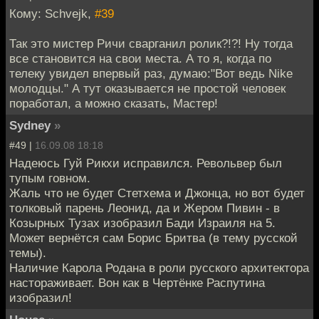
Кому: Schvejk,
#39
Так это мистер Ричи сварганил ролик?!?! Ну тогда
все становится на свои места. А то я, когда по
телеку увидел впервый раз, думаю:"Вот ведь Nike
молодцы." А тут оказывается не простой человек
поработал, а можно сказать, Мастер!
Sydney
»
#49 |
16.09.08 18:18
Надеюсь Гуй Рикхи исправился. Револьвер был
тупым говном.
Жаль что не будет Стетхема и Джонца, но вот будет
толковый парень Леонид, да и Жером Пивин - в
Козырных Тузах изобразил Бади Израиля на 5.
Может вернётся сам Борис Бритва (в тему русской
темы).
Наличие Карола Родана в роли русского архитектора
настораживает. Вон как в Чертёнке Распутина
изобразил!