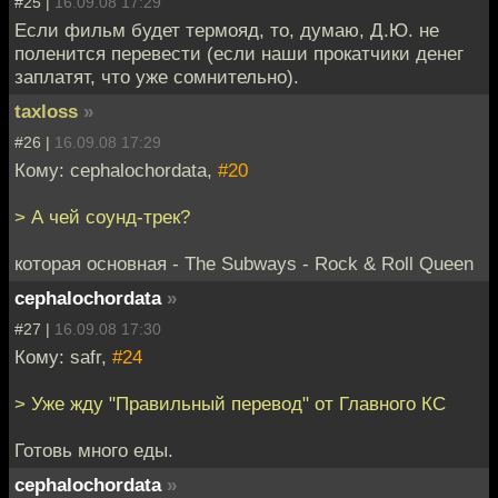
#25 |
16.09.08 17:29
Если фильм будет термояд, то, думаю, Д.Ю. не
поленится перевести (если наши прокатчики денег
заплатят, что уже сомнительно).
taxloss
»
#26 |
16.09.08 17:29
Кому: cephalochordata,
#20
> А чей соунд-трек?
которая основная - The Subways - Rock & Roll Queen
cephalochordata
»
#27 |
16.09.08 17:30
Кому: safr,
#24
> Уже жду "Правильный перевод" от Главного КС
Готовь много еды.
cephalochordata
»