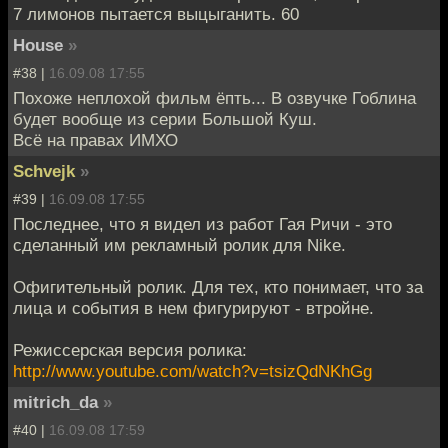
7 лимонов пытается выцыганить. 60
House
»
#38 |
16.09.08 17:55
Похоже неплохой фильм ёпть... В озвучке Гоблина
будет вообще из серии Большой Куш.
Всё на правах ИМХО
Schvejk
»
#39 |
16.09.08 17:55
Последнее, что я видел из работ Гая Ричи - это
сделанный им рекламный ролик для Nike.
Офигительный ролик. Для тех, кто понимает, что за
лица и события в нем фигурируют - втройне.
Режиссерская версия ролика:
http://www.youtube.com/watch?v=tsizQdNKhGg
mitrich_da
»
#40 |
16.09.08 17:59