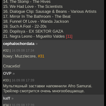
14. The Stomp - The Hives
15. We Had Love - The Scientists
16. Dialogue Clip: Sausage & Beans - Various Artists
17. Mirror In The Bathroom - The Beat
18. Funnel Of Love - Wanda Jackson
19. Such A Fool - 22-20s
20. Dopilsya - EX SEKTOR GAZA
21. Negra Leono - Miguelito Valdes
[11]
cephalochordata
»
#32 |
16.09.08 17:34
Кому: Muzzlecore,
#31
Спасибо!
OVP
»
#33 |
16.09.08 17:39
Мультяшный заставки напомнили Afro Samurai.
Трейлер смотрится очень многообещающе.
kaff
»
#34 |
16.09.08 17:39