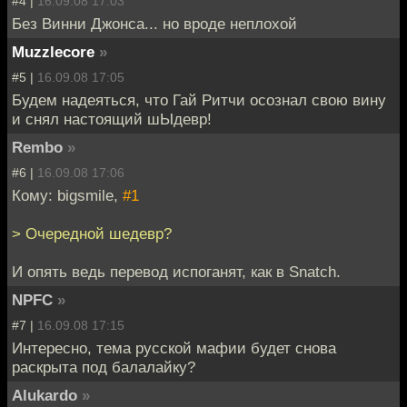
#4 |
16.09.08 17:03
Без Винни Джонса... но вроде неплохой
Muzzlecore
»
#5 |
16.09.08 17:05
Будем надеяться, что Гай Ритчи осознал свою вину
и снял настоящий шЫдевр!
Rembo
»
#6 |
16.09.08 17:06
Кому: bigsmile,
#1
> Очередной шедевр?
И опять ведь перевод испоганят, как в Snatch.
NPFC
»
#7 |
16.09.08 17:15
Интересно, тема русской мафии будет снова
раскрыта под балалайку?
Alukardo
»