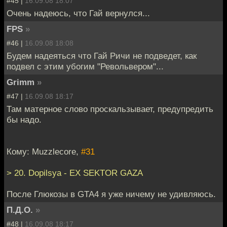
#45 |
16.09.08 18:07
Очень надеюсь, что Гай вернулся...
FPS
»
#46 |
16.09.08 18:08
Будем надеяться что Гай Ричи не подведет, как
подвел с этим убогим "Револьвером"...
Grimm
»
#47 |
16.09.08 18:17
Там матерное слово проскальзывает, предупредить
бы надо.
Кому: Muzzlecore,
#31
> 20. Dopilsya - EX SEKTOR GAZA
После Глюкозы в GTA4 я уже ничему не удивляюсь.
П.Д.О.
»
#48 |
16.09.08 18:17