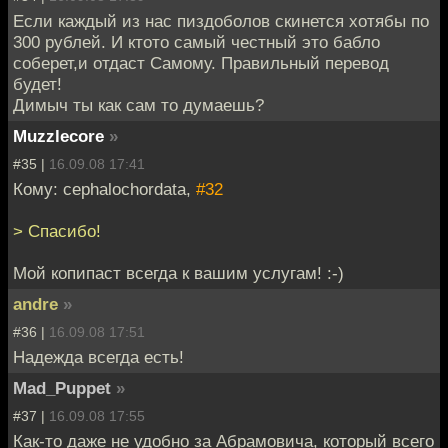
Если каждый из нас пиздоболов скинется хотябы по
300 рублей. И ктото самый честный это бабло
соберет,и отдаст Самому. Правильный перевод
будет!
Димыч ты как сам то думаешь?
Muzzlecore
»
#35 |
16.09.08 17:41
Кому: cephalochordata,
#32
> Спасибо!
Мой копипаст всегда к вашим услугам! :-)
andre
»
#36 |
16.09.08 17:51
Надежда всегда есть!
Mad_Puppet
»
#37 |
16.09.08 17:55
Как-то даже не удобно за Абрамовича, который всего