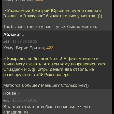
> Уважаемый Дмитрий Юрьевич, нужно говорить
"люди", а "граждане" бывают только у ментов ;)))
Так бывает только у нас, тупых быдло-ментов.
Аблакат
»
#65 |
16.09.08 19:25
Кому: Борис Бритва,
#22
> Камрады, не беспокойтесь! Я фильм видел и
точно могу сказать, что тем кому понравелись х/ф
Спиздели и х/ф Катры деньги два ствола, не
разочаруются в х/Ф Рокенролере.
Матюгов больше? Меньше? Столько же?))
House
»
#66 |
16.09.08 19:31
В картах то матюгов было по-меньше чем в
спиздили =)