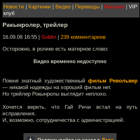
Новости
|
Картинки
|
Видео
|
Переводы
|
Магазин
|
VIP
клуб
Ракынролер, трейлер
16.09.08 16:55
|
Goblin
|
239 комментариев
Осторожно, в ролике есть матерное слово:
Видео временно недоступно
Помня знатный художественный
фильм Револьвер
— никакой надежды на хороший фильм нет.
Но трейлер Рокынролы выглядит неплохо.
Хочется верить, что Гай Ричи встал на путь
исправления.
И, возможно, сотрудничества с администрацией.