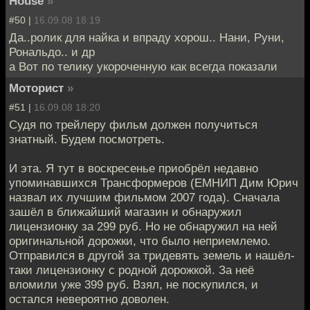
House
»
#50 |
16.09.08 18:19
Да..ролик для найка и впраду хорош.. Нани, Руни,
Рональдо.. и др
а Вот по телику укороченную как всегда показали
Моторист
»
#51 |
16.09.08 18:20
Судя по трейлеру фильм должен получиться
знатный. Будем посмотреть.
И эта. Я тут в воскресенье приобрёл недавно
упоминавшихся Трансформеров (ЕМНИП Дим Юрич
назвал их лучшим фильмом 2007 года). Сначала
зашёл в ближайший магазин и обнаружил
лицензионку за 299 руб. Но не обнаружил на ней
оригинальной дорожки, что было неприемлемо.
Отправился в другой за тридевять земель и нашёл-
таки лицензионку с родной дорожкой. За неё
вломили уже 399 руб. Взял, не поскупился, и
остался невероятно доволен.