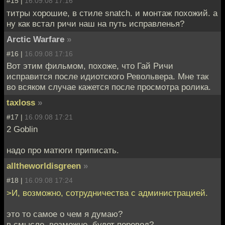
#15 |
16.09.08 17:16
титры хорошие, в стиле snatch. и монтаж похожий. а
ну как встал ричи наш на путь исправленья?
Arctic Warfare
»
#16 |
16.09.08 17:16
Вот этим фильмом, похоже, что Гай Ричи
исправится после идиотского Револьвера. Мне так
во всяком случае кажется после просмотра ролика.
taxloss
»
#17 |
16.09.08 17:21
2 Goblin
надо про матюги приписать.
alltheworldisgreen
»
#18 |
16.09.08 17:24
>И, возможно, сотрудничества с администрацией.
это то самое о чем я думаю?
в смысле, возможно, будет перевод?