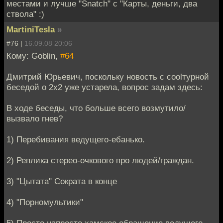
местами и лучше "Snatch" с "Карты, деньги, два
ствола" :)
MartiniTesla
»
#76 |
16.09.08 20:06
Кому: Goblin,
#64
Дмитрий Юрьевич, поскольку новость с coolтурной
беседой о 2х2 уже устарела, вопрос задам здесь:
В ходе беседы, что больше всего возмутило/
вызвало гнев?
1) Перебивания ведущего-ебанько.
2) Реплика стерео-очкового про людей/граждан.
3) "Цытата" Сократа в конце
4) "Порномультики"
5) Просто напросто хамское обращение ведущего-