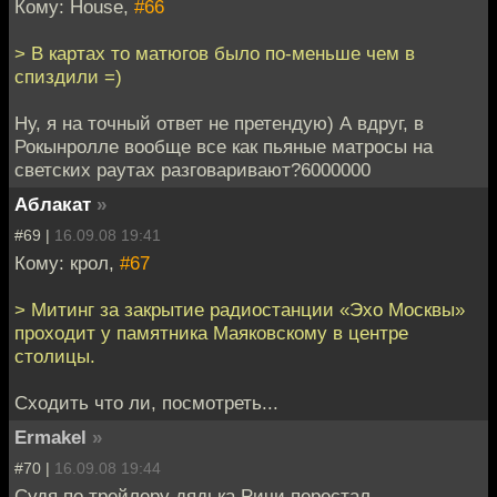
Кому: House,
#66
> В картах то матюгов было по-меньше чем в
спиздили =)
Ну, я на точный ответ не претендую) А вдруг, в
Рокынролле вообще все как пьяные матросы на
светских раутах разговаривают?6000000
Аблакат
»
#69 |
16.09.08 19:41
Кому: крол,
#67
> Митинг за закрытие радиостанции «Эхо Москвы»
проходит у памятника Маяковскому в центре
столицы.
Сходить что ли, посмотреть...
Ermakel
»
#70 |
16.09.08 19:44
Судя по трейлеру дядька Ричи перестал