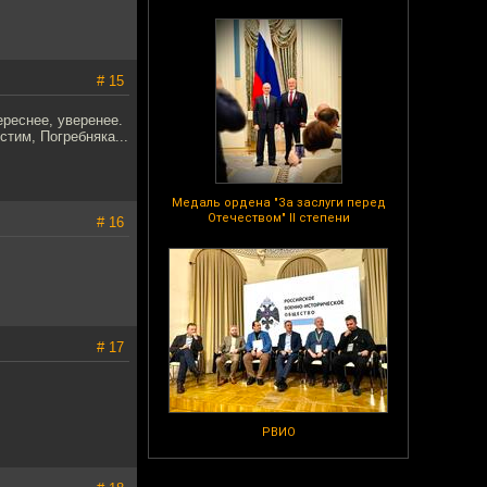
# 15
ереснее, уверенее.
тим, Погребняка...
Медаль ордена "За заслуги перед
Отечеством" II степени
# 16
# 17
РВИО