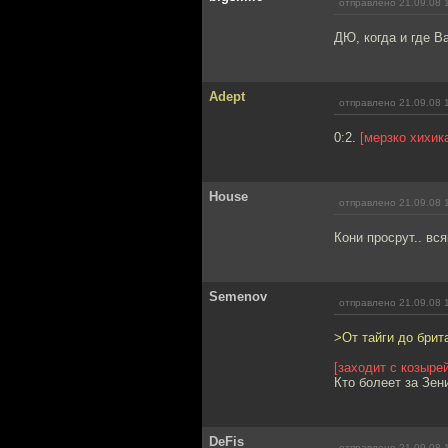
отправлено 21.09.08 
ДЮ, когда и где В
Adept
отправлено 21.09.08 
0:2.
[мерзко хихик
House
отправлено 21.09.08 
Кони просрут.. вся
Semenov
отправлено 21.09.08 
>От тайги до брит
[заходит с козырей
Кто болеет за Зенит
DeFis
отправлено 21.09.08 