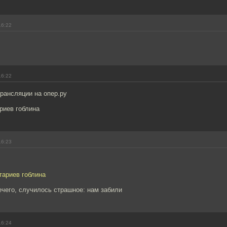
16:22
16:22
рансляции на опер.ру
риев гоблина
16:23
тариев гоблина
чего, случилось страшное: нам забили
16:24