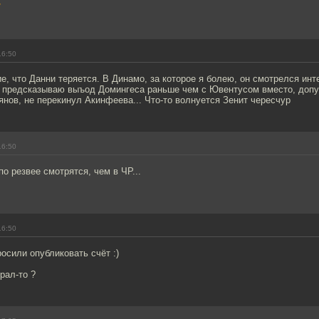
/
16:50
е, что Данни теряется. В Динамо, за которое я болею, он смотрелся инт
 предсказываю выъод Домингеса раньше чем с Ювентусом вместо, допус
рянов, не перекинул Акинфеева... Что-то волнуется Зенит чересчур
16:50
по резвее смотрятся, чем в ЧР...
16:50
осили опубликовать счёт :)
грал-то ?