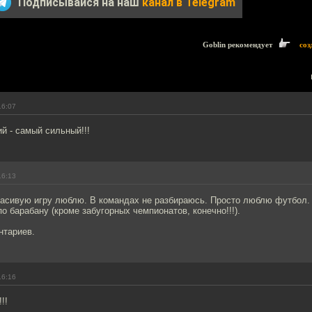
Подписывайся на наш
канал в Telegram
Goblin рекомендует
соз
16:07
ий - самый сильный!!!
16:13
асивую игру люблю. В командах не разбираюсь. Просто люблю футбол. 
по барабану (кроме забугорных чемпионатов, конечно!!!).
нтариев.
16:16
!!