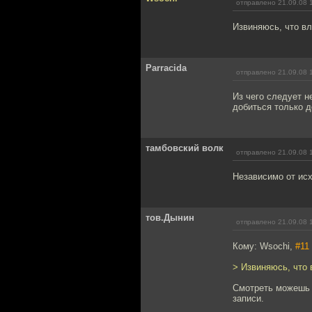
отправлено 21.09.08 
Извиняюсь, что вл
Parracida
отправлено 21.09.08 
Из чего следует н
добиться только д
тамбовский волк
отправлено 21.09.08 
Независимо от исх
тов.Дынин
отправлено 21.09.08 
Кому: Wsochi,
#11
> Извиняюсь, что 
Смотреть можешь с
записи.