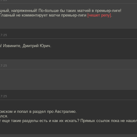
щный, напряженный! По-больше бы таких матчей в премьер-лиге!
 Главный не комментирует матчи премьер-лиги
[чешет репу]
.
17:25
а! Извините, Дмитрий Юрич.
17:25
17:25
,
оиском и попал в раздел про Австралию.
лся.
еще такие разделы есть и как их искать? Прямых ссылок пока не наше