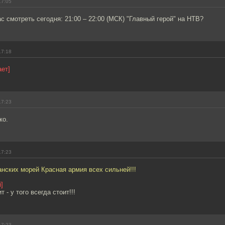
17:05
ас смотреть сегодня: 21:00 – 22:00 (МСК) "Главный герой" на НТВ?
17:18
ает]
17:23
ко.
17:23
анских морей Красная армия всех сильней!!!
]
 - у того всегда стоит!!!
17:23