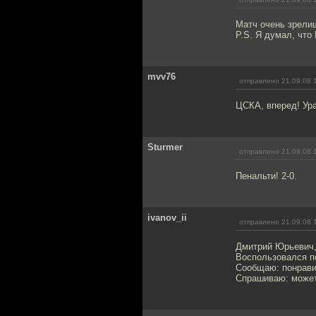
Матч очень зрели
P.S. Я думал, что
mvv76
отправлено 21.09.08 
ЦСКА, вперед! Ур
Sturmer
отправлено 21.09.08 
Пенальти! 2-0.
ivanov_ii
отправлено 21.09.08 
Дмитрий Юрьевич
Воспользовался п
Сообщаю: понрави
Спрашиваю: может 