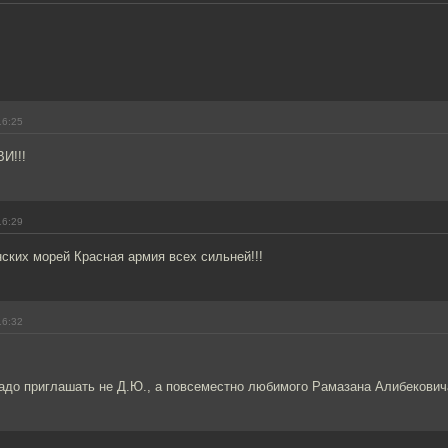
16:25
И!!!
16:29
нских морей Красная армия всех сильней!!!
16:32
адо приглашать не Д.Ю., а повсеместно любимого Рамазана Алибекович