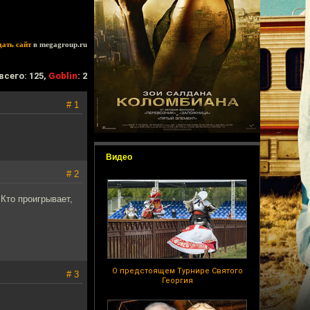
дать сайт
в megagroup.ru
всего: 125,
Goblin
: 2
# 1
Видео
# 2
Кто проигрывает,
О предстоящем Турнире Святого
# 3
Георгия