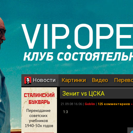
Картинки
Видео
Перев
Новости
Зенит vs ЦСКА
21.09.08 16:06 |
Goblin
|
125 комментариев
»
1:3