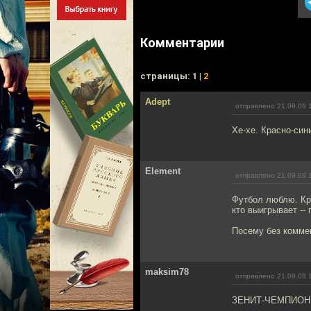
Комментарии
cтраницы: 1 |
2
Adept
отправлено 21.09.08 
Хе-хе. Красно-син
Element
отправлено 21.09.08 
Футбол люблю. Кр
кто выигрывает -- 
Посему без комме
maksim78
отправлено 21.09.08 
ЗЕНИТ-ЧЕМПИОН!