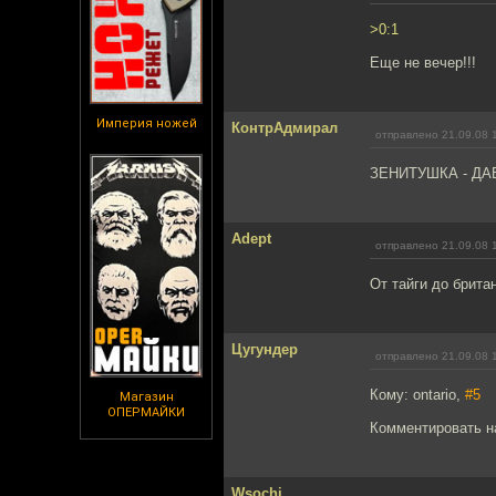
>0:1
Еще не вечер!!!
Империя ножей
КонтрАдмирал
отправлено 21.09.08 
ЗЕНИТУШКА - ДАВ
Adept
отправлено 21.09.08 
От тайги до брита
Цугундер
отправлено 21.09.08 
Кому: ontario,
#5
Магазин
ОПЕРМАЙКИ
Комментировать н
Wsochi