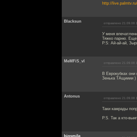
http://live.palmtv.ru
Blacksun
отправлено 21.09.08 
У меня впечатлени
Тяжко парню. Еще
P.S: Ай-ай-ай, Зы
MeMFiS_vl
отправлено 21.09.08 
В Еврокубках они 
Зенька ТАщииии )
Antonus
отправлено 21.09.08 
Таки камрады попр
P.S. Так а кто-выи
bigsmile