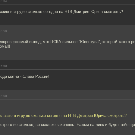
16:34
азию в игру,во сколько сегодня на НТВ Дмитрия Юрича смотреть?
16:50
еопровержимый вывод, что ЦСКА сильнее "Ювентуса", который такого ре
ома!!!
16:50
ода матча - Слава России!
16:50
влазию в игру,во сколько сегодня на НТВ Дмитрия Юрича смотреть?
трого во столько, во сколько захочешь. Нажми на линк и будет тебе щас