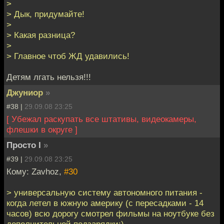
>
> Дык, придумайте!
>
> Какая разница?
>
> Главное чтоб ЖД удавились!
Детям лгать нельзя!!!
Джуниор
»
#38 |
29.09.08 23:25
[ Убежал раскупать все штативы, видеокамеры,
флешки в округе ]
Просто I
»
#39 |
29.09.08 23:25
Кому: Zavhoz,
#30
> универсальную систему автономного питания -
когда летел в южную америку (с пересадками - 14
часов) всю дорогу смотрел фильмы на ноутбуке без
дополнительной подзарядки:)