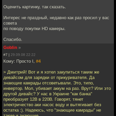
Оценить картинку, так сказать.
Интерес не праздный, недавно как раз просил у вас
совета
по поводу покупки HD камеры.
Спасибо.
Goblin
»
#7 |
29.09.08 22:22
Кому: Просто I,
#4
> Дмитрий! Вот и я хотел закупиться таким же
девайсом для зарядки от прикуривателя. Да
знающие камрады отсоветывали. Это, типо,
инвертор. Мол, убивает аккум на раз. Врут? Или это
другой дивайс? У нас в Украине "как банка"
преобразует 12В в 220В. Говорят, тянет
электричество аки насос воду и вытягивает без
остатка :). Надеюсь, что "знающие камрады" не
такие и знающие....