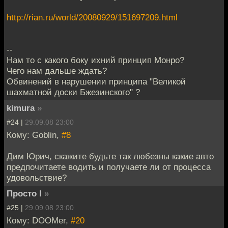
http://rian.ru/world/20080929/151697209.html
--
Нам то с какого боку ихний принцип Монро?
Чего нам дальше ждать?
Обвинений в нарушении принципа "Великой
шахматной доски Бжезинского" ?
kimura
»
#24 |
29.09.08 23:00
Кому: Goblin,
#8
Дим Юрич, скажите будьте так любезны какие авто
предпочитаете водить и получаете ли от процесса
удовольствие?
Просто I
»
#25 |
29.09.08 23:00
Кому: DOOMer,
#20