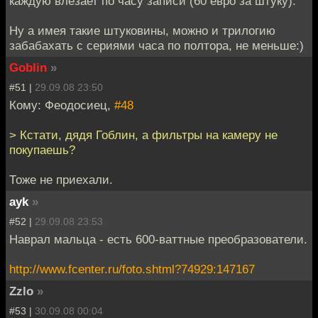
каждую влезает по часу записи (60 евро за штуку).
Ну а имея такие штуковины, можно и трилогию
забабахать с сериями часа по полтора, не меньше:)
Goblin
»
#51 |
29.09.08 23:50
Кому: Феодосиец,
#48
> Кстати, дядя Гоблин, а фильтры на камеру не
покупаешь?
Тоже не приехали.
ayk
»
#52 |
29.09.08 23:53
Наврал мальца - есть 600-ваттные преобразователи.
http://www.fcenter.ru/foto.shtml?74929:147167
Zzlo
»
#53 |
30.09.08 00:04