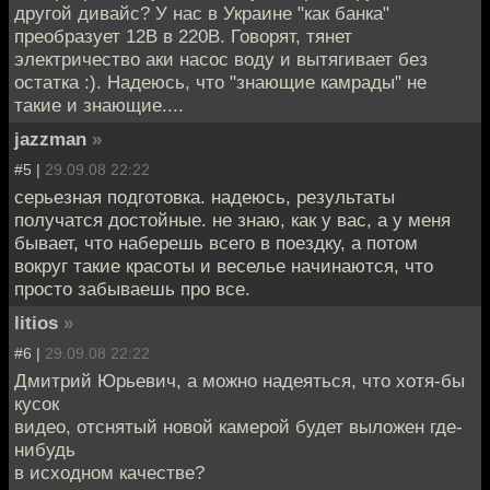
другой дивайс? У нас в Украине "как банка"
преобразует 12В в 220В. Говорят, тянет
электричество аки насос воду и вытягивает без
остатка :). Надеюсь, что "знающие камрады" не
такие и знающие....
jazzman
»
#5 |
29.09.08 22:22
серьезная подготовка. надеюсь, результаты
получатся достойные. не знаю, как у вас, а у меня
бывает, что наберешь всего в поездку, а потом
вокруг такие красоты и веселье начинаются, что
просто забываешь про все.
litios
»
#6 |
29.09.08 22:22
Дмитрий Юрьевич, а можно надеяться, что хотя-бы
кусок
видео, отснятый новой камерой будет выложен где-
нибудь
в исходном качестве?