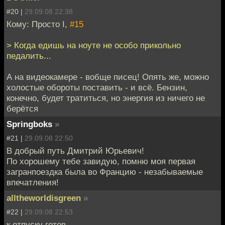
#20 |
29.09.08 22:38
Кому: Просто I,
#15
> Когда едишь на ноуте не особо прикольно
педалить...
А на видеокамере - вобще писец! Опять же, можно
холостые обороты поставить - и всё. Бензин,
конечно, будет тратиться, но энергия из ничего не
берётся
Springboks
»
#21 |
29.09.08 22:50
В добрый путь Дмитрий Юрьевич!
По хорошему тебе завидую, помню моя первая
загранпоездка была во Францию - незабываемые
впечатления!
alltheworldisgreen
»
#22 |
29.09.08 22:53
к отпуску готов.