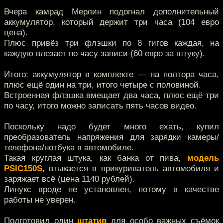
Вчера камрад Мерлин подогнал дополнительный
аккумулятор, который держит три часа (104 евро
цена).
Плюс привёз три флэшки по 8 гигов каждая, на
каждую влезает по часу записи (60 евро за штуку).
Итого: аккумулятор в комплекте — на полтора часа,
плюс ещё один на три, итого четыре с половиной.
Встроенная флэшка вмещает два часа, плюс ещё три
по часу, итого можно записать пять часов видео.
Поскольку надо будет много ехать, купил
преобразователь напряжения для зарядки камеры/
телефона/нотбука в автомобиле.
Такая круглая штука, как банка от пива,
модель
PSIC150S
, втыкается в прикуриватель автомобиля и
заряжает всё (цена 1140 рублей).
Линукс вроде не установлен, потому в качестве
работы не уверен.
Подготовил один
штатив
для особо важных съёмок