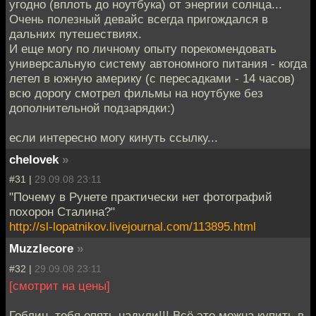
угодно (вплоть до ноутбука) от энергии солнца...
Очень полезный девайс всегда пригождался в
дальних путешествиях.
И еще могу по личному опыту порекомендовать
универсальную систему автономного питания - когда
летел в южную америку (с пересадками - 14 часов)
всю дорогу смотрел фильмы на ноутбуке без
дополнительной подзарядки:)
если интересно могу кинуть ссылку...
chelovek
»
#31 |
29.09.08 23:11
"Почему в Рунете практически нет фотографий
похорон Сталина?"
http://sl-lopatnikov.livejournal.com/113895.html
Muzzlecore
»
#32 |
29.09.08 23:11
[смотрит на цены]
Гоблин, тебя опять надули!!! Всё это можна купить в