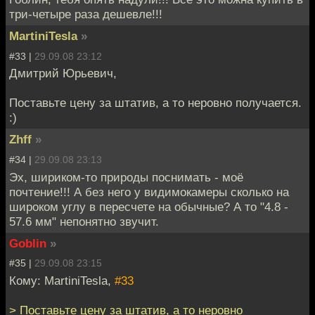
три-четыре раза дешевле!!!
MartiniTesla
»
#33 |
29.09.08 23:12
Дмитрий Юрьевич,
Поставьте цену за штатив, а то неровно получается.
:)
Zhff
»
#34 |
29.09.08 23:13
Эх, шириком-то природы поснимать - моё
почтение!!! А без него у видимокамеры сколько на
широком углу в пересчете на обычные? А то "4.8 -
57.6 мм" непонятно звучит.
Goblin
»
#35 |
29.09.08 23:15
Кому: MartiniTesla,
#33
> Поставьте цену за штатив, а то неровно