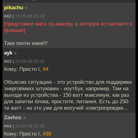
pikachu
»
#42 |
29.09.08 23:28
[представил мега хд-камеру, в которую вставляются
флешки]
Таки почти ежик!!!
ayk
»
#43 |
29.09.08 23:32
Кому: Просто I,
#4
Объясню ситуацию - это устройство для поддержки
энергоёмких штуковин - ноутбук, например. Там на
выходе из устройства - 150 ватт максимум, как раз
для запитки блока, простите, питания. Есть до 250-
ти ватт - но это уже для могучей электропровдки...
Zavhoz
»
#44 |
29.09.08 23:35
Кому: Просто I,
#39