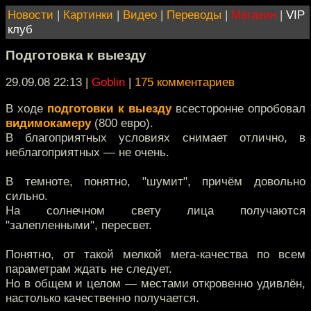
Новости
|
Картинки
|
Видео
|
Переводы
|
Магазин
|
VIP
клуб
Подготовка к выезду
29.09.08 22:13
|
Goblin
|
175 комментариев
В ходе
подготовки к выезду
всесторонне опробовал
видимокамеру
(800 евро).
В благоприятных условиях снимает отлично, в
неблагоприятных — не очень.
В темноте, понятно, "шумит", причём довольно
сильно.
На солнечном свету лица получаются
"залепленными", пересвет.
Понятно, от такой мелкой мега-качества по всем
параметрам ждать не следует.
Но в общем и целом — местами откровенно удивлён,
настолько качественно получается.