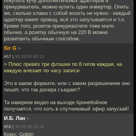
покупать кучу дополнительных адаптеров в
прикуриватель, можно купить один инвертор. Опять
же, сколько хлама с собой возить не нужно - каждый
адаптер имеет провод, всё это запутывается и т.п.
Кроме того, розеток прикуривателя тоже мало
обычно, а розетку обычную на 220 В можно
разветвить обычным способом.
Sir G
»
#57 |
30.09.08 00:12
> Плюс привёз три флэшки по 8 гигов каждая, на
каждую влезает по часу записи
Это в каком формате, или с каким разрешением оно
пишет, что так дохера съедает?
Та наверное видео на выходе бронебойное
получается, что хоть в спутниковый эфир запускай!
И.Б. Лан
»
#58 |
30.09.08 00:24
Кому: Goblin