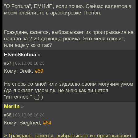
"O Fortuna", ЕМНИП, если точно. Сейчас валяется в
моем плейлисте в аранжировке Therion.
Граждане, кажется, выбрасывает из проигрывания на
начало за 2:20 до конца ролика. Это меня глючит,
или еще у кого так?
ElvenSkotina
»
#67 |
06.10.08 18:25
Кому: Dreik,
#59
Не спорь со мной или задавлю своим могучим умом
(да я сказал умом т.к. не знаю как пишется
"интеллект" :_) )
Merlin
»
#68 |
06.10.08 18:26
Кому: Siegfried,
#64
> Граждане, кажется, выбрасывает из проигрывания