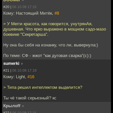
#20 |
06.10.08 17:15
Кому: Настоящий Митёк,
#8
> У Мегги красота, как говорится, унутрянАя,
душевная. Что ярко выражено в мощном садо-мазо
боевике "Секретарша".
Ну она бы себя на изнанку, что ли, вывернула:)
По теме: СФ - жжот "как дуговая сварка"(с):)
sumerki
»
#21 |
06.10.08 17:18
Кому: Light,
#16
> Типа решил интеллектом выделится?
Ты чё такой серьезный? кс
Крылоff
»
#22 |
06.10.08 17:21