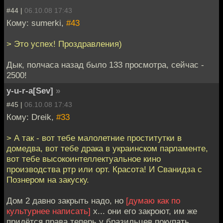
#44 |
06.10.08 17:43
Кому: sumerki,
#43
> Это успех! Проздравления)
Дык, полчаса назад было 133 просмотра, сейчас -
2500!
y-u-r-a[Sev]
»
#45 |
06.10.08 17:43
Кому: Dreik,
#33
> А так - вот тебе малолетние проститутки в
домедва, вот тебе драка в украинском парламенте,
вот тебе высокоинтеллектуальное кино
производства ртр или орт. Красота! И Сванидза с
Познером на закуску.
Дом 2 давно закрыть надо, но
[думаю как по
культурнее написать]
х... они его закроют, им же
придётся права теперь у бразильцев покупать.