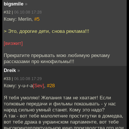
bigsmile
»
#32 |
06.10.08 17:28
Кому: Merlin,
#5
> Это, дорогие дети, снова реклама!!!
[визжит]
Прекратите прерывать мою любимую рекламу
рассказами про кинофильмы!!!
Dreik
»
#33 |
06.10.08 17:29
Кому: y-u-r-a
[Sev]
,
#28
Я тебя умоляю! Желания там не хватает! Если
толковые передачи и фильмы показывать - у нас
народ сильно умный станет. Кому это надо?
А так - вот тебе малолетние проститутки в домедва,
вот тебе драка в украинском парламенте, вот тебе
высокоинтеллектуальное кино производства ртр или