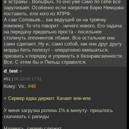
и эстражы - Вольфыч, то оно уже само по себе все
заруливает. Особенно если напротив Борю Немцова
поставить, или кого из КПРФ.
А сам Соловьев... как ведущий он на троечку
помоему. То что говорит - ничего нового. Его задача
на передачу предельно проста - посильнее
столкнуть оппонентов лбами. Все остальное они
сами сделают. Ну и, само собой, как они друг другу
морды бить полезут - оперативно вмешаться,
призвать к порядку и упрекнуть в безнравсвенности.
Все. С этим бы и Пельш справился.
d_test
»
#51 |
06.10.08 17:51
Кому: Vic,
#48
> Сервер едва держит. Качает еле-еле
У меня загрузка ролика 1% в минуту- пришлось
скачивать с рапиды
Надеюсь, сервер сдюжит.