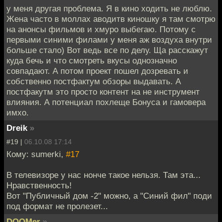
у меня другая проблема. Я в кино ходить не люблю.
Жена часто в моллах аводитв киношку я там смотрю
на анонсы фильмов и хмуро выбегаю. Потому с
первыми синими филами у меня аж воздуха внутри
больше стало) Вот ведь все по делу. Ща расскажут
куда бечь и что смотреть вкусы однозначно
совпадают. А потом проект пошел дозревать и
собственно постфактум обзоры выдавать. А
постфакутм это просто контент на не инструмент
влияния. А потенциал похлеще Бонуса и гамовера
имхо.
Dreik
»
#19 |
06.10.08 17:14
Кому: sumerki,
#17
В телевизоре у нас нонче такое нельзя. Там эта...
Нравственность!
Вот "Публичный дом -2" можно, а "Синий фил" поди
под формат не пролезет...
DOOMer
»