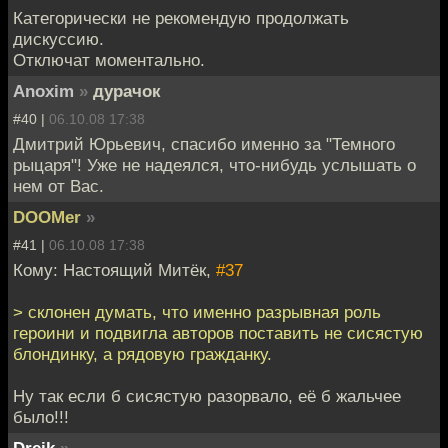
Категорически не рекомендую продолжать
дискуссию.
Отключат моментально.
Anoxim
»
дурачок
#40 |
06.10.08 17:38
Дмитрий Юрьевич, спасибо именно за "Темного
рыцаря"! Уже не надеялся, что-нибудь услышать о
нем от Вас.
DOOMer
»
#41 |
06.10.08 17:38
Кому: Настоящий Митёк,
#37
> склонен думать, что именно разрывная роль
героини и подвигла авторов поставить не сисястую
блондинку, а рядовую гражданку.
Ну так если б сисястую разорвало, её б жальчее
было!!!
Dreik
»