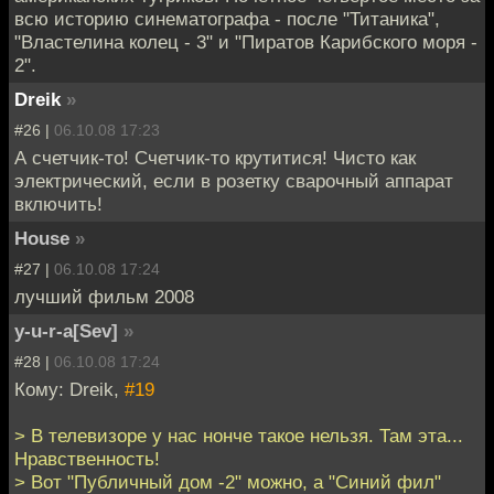
всю историю синематографа - после "Титаника",
"Властелина колец - 3" и "Пиратов Карибского моря -
2".
Dreik
»
#26 |
06.10.08 17:23
А счетчик-то! Счетчик-то крутитися! Чисто как
электрический, если в розетку сварочный аппарат
включить!
House
»
#27 |
06.10.08 17:24
лучший фильм 2008
y-u-r-a[Sev]
»
#28 |
06.10.08 17:24
Кому: Dreik,
#19
> В телевизоре у нас нонче такое нельзя. Там эта...
Нравственность!
> Вот "Публичный дом -2" можно, а "Синий фил"