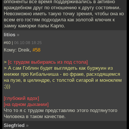
оппоненты все время поддерживались в активно
враждебном друг по отношению к другу состоянии.
Невозможно иметь такую точку зрения, чтобы она ко
всем его гостям подходила как золотой ключик к
замку каморки папы Карло.
litios
»
#60 |
06.10.08 18:25
Кому: Dreik,
#58
>
[с трудом выбираясь из под стола]
> А сам Гоблин будет выглядеть как буржуин из
книжки про Кибальчиша - во фраке, расходящемся
на пузе, в цилиндре, с толстой сигарой и моноклем
;)))
[глубокий вдох]
[на одном дыхании]
Что то я с трудом представляю этого подтянутого
Человека в таком качестве.
Siegfried
»