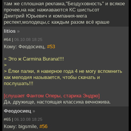
там же сплошная реклама,"Бездуховность" и всякое
прочее,на нас нажиаваются КС шистьсот
Дмитрий Юрьевич и компания-мега
респект,молодецы,с каждым разом всё краше
litios
»
#64 |
06.10.08 18:25
Кому: Феодосиец,
#53
> Это ж Carmina Burana!!!!
>
> Ёлки палки, я наверное года 4 не могу вспомнить
как мелодия называется, чтобы скачать и
послушать!!!
[слушает Фантом Оперы, старика Эндрю]
Да, дружище, настоящая классика вечножива.
Феодосиец
»
#65 |
06.10.08 18:25
Кому: bigsmile,
#56