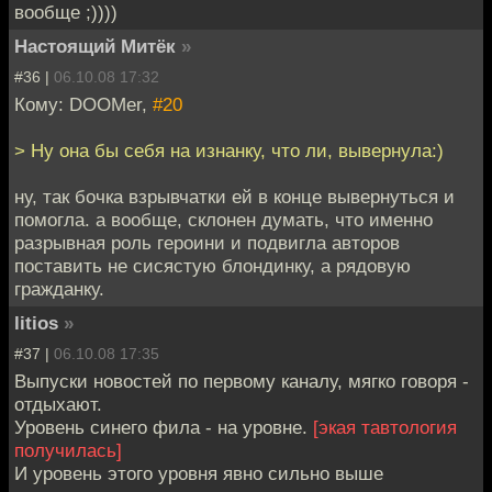
вообще ;))))
Настоящий Митёк
»
#36 |
06.10.08 17:32
Кому: DOOMer,
#20
> Ну она бы себя на изнанку, что ли, вывернула:)
ну, так бочка взрывчатки ей в конце вывернуться и
помогла. а вообще, склонен думать, что именно
разрывная роль героини и подвигла авторов
поставить не сисястую блондинку, а рядовую
гражданку.
litios
»
#37 |
06.10.08 17:35
Выпуски новостей по первому каналу, мягко говоря -
отдыхают.
Уровень синего фила - на уровне.
[экая тавтология
получилась]
И уровень этого уровня явно сильно выше