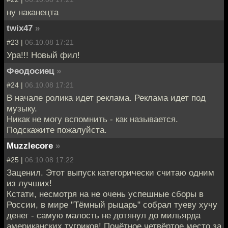
ну наканецта
twix47
»
#23 |
06.10.08 17:21
Ура!!! Новый фил!
Феодосиец
»
#24 |
06.10.08 17:21
В начале ролика идет реклама. Реклама идет под
музыку.
Никак не могу вспомнить - как называется.
Подскажите пожалуйста.
Muzzlecore
»
#25 |
06.10.08 17:22
Заценил. Этот выпуск категорически считаю одним
из лучших!
Кстати, несмотря на не очень успешные сборы в
России, в мире "Тёмный рыцарь" собрал туеву хучу
денег - самую малость не дотянул до мильярда
американских тугриков! Почётное четвёртое место за