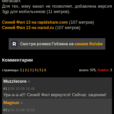
мегабайт.
Для тех, кому канал не позволяет, добавлена версия
3gp для мобильников (11 метров).
(107 метров)
Синий Фил 13 на rapidshare.com
(107 метров)
Синий Фил 13 на narod.ru
Смотри ролики Гоблина на
канале Rutube
Комментарии
cтраницы: 1 |
2
|
3
|
4
|
5
|
6
всего: 575,
Goblin
: 3
Muzzlecore
»
#1 |
06.10.08 16:46
Ура-а-а-а!!! Синий Фил вернулся! Сейчас заценим!
Magnus
»
#2 |
06.10.08 16:56