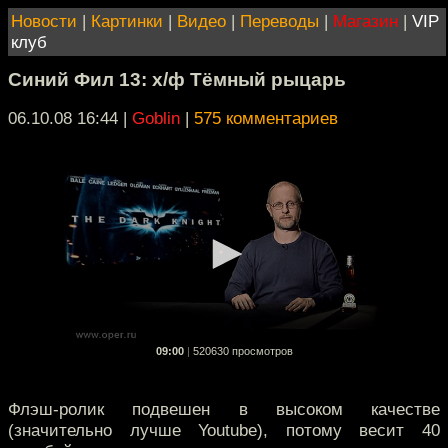
Новости
|
Картинки
|
Видео
|
Переводы
|
Магазин
|
VIP
клуб
Синий Фил 13: х/ф Тёмный рыцарь
06.10.08 16:44
|
Goblin
|
575 комментариев
09:00
|
520630 просмотров
Флэш-ролик подвешен в высоком качестве
(значительно лучше Youtube), потому весит 40