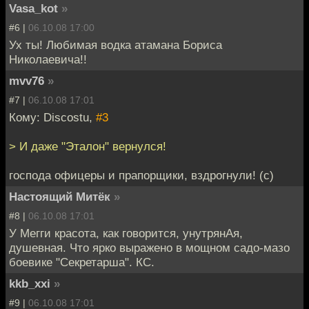
Vasa_kot
»
#6 |
06.10.08 17:00
Ух ты! Любимая водка атамана Бориса
Николаевича!!
mvv76
»
#7 |
06.10.08 17:01
Кому: Discostu,
#3
> И даже "Эталон" вернулся!
господа офицеры и прапорщики, вздрогнули! (с)
Настоящий Митёк
»
#8 |
06.10.08 17:01
У Мегги красота, как говорится, унутрянАя,
душевная. Что ярко выражено в мощном садо-мазо
боевике "Секретарша". КС.
kkb_xxi
»
#9 |
06.10.08 17:01