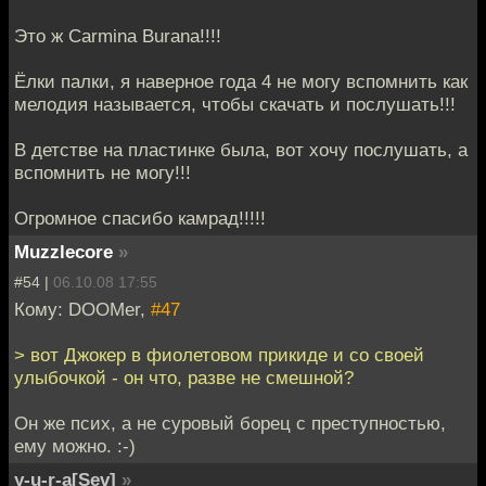
Это ж Carmina Burana!!!!
Ёлки палки, я наверное года 4 не могу вспомнить как
мелодия называется, чтобы скачать и послушать!!!
В детстве на пластинке была, вот хочу послушать, а
вспомнить не могу!!!
Огромное спасибо камрад!!!!!
Muzzlecore
»
#54 |
06.10.08 17:55
Кому: DOOMer,
#47
> вот Джокер в фиолетовом прикиде и со своей
улыбочкой - он что, разве не смешной?
Он же псих, а не суровый борец с преступностью,
ему можно. :-)
y-u-r-a[Sev]
»