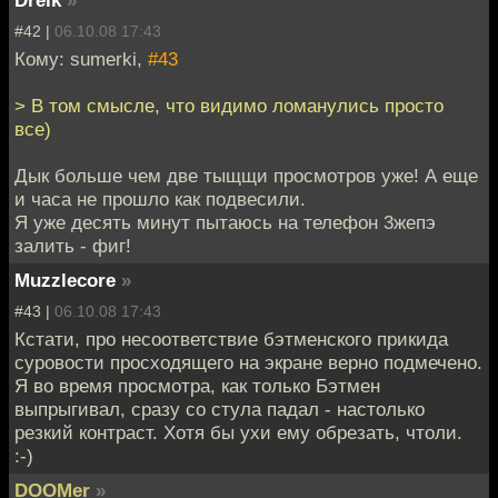
#42 |
06.10.08 17:43
Кому: sumerki,
#43
> В том смысле, что видимо ломанулись просто
все)
Дык больше чем две тыщщи просмотров уже! А еще
и часа не прошло как подвесили.
Я уже десять минут пытаюсь на телефон 3жепэ
залить - фиг!
Muzzlecore
»
#43 |
06.10.08 17:43
Кстати, про несоответствие бэтменского прикида
суровости просходящего на экране верно подмечено.
Я во время просмотра, как только Бэтмен
выпрыгивал, сразу со стула падал - настолько
резкий контраст. Хотя бы ухи ему обрезать, чтоли.
:-)
DOOMer
»