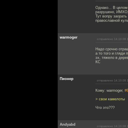
Однако... В цело
разрушено, ИМХО, 
Тут вопру заорать 
православной куль
warmoger
отправлено 14.10.08 
Надо срочно отращ
а то того и гляди
эх, тяжело в дере
КС
Пионер
отправлено 14.10.08 
Кому: warmoger,
#
> свои камелоты
Что это???
Andyabd
отправлено 14.10.08 