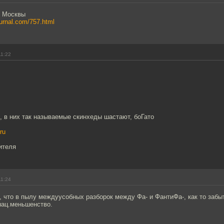
е Москвы
journal.com/757.html
11:22
, в них так называемые скинхеды шастают, боГато
ru
ителя
11:24
 что в пылу междуусобных разборок между Фа- и ФантиФа-, как то забы
нац.меньшенство.