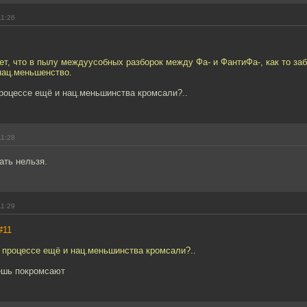
11:26
т, что в пылу междуусобных разборок между Фа- и ФантиФа-, как то заб
нац.меньшенство.
 процессе ещё и нац.меньшинства кромсали?..
11:28
ать нельзя.
11:29
#11
 в процессе ещё и нац.меньшинства кромсали?..
чешь покромсают