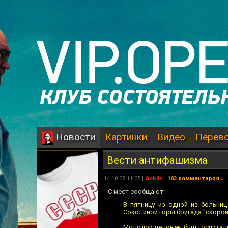
Картинки
Видео
Перев
Новости
Вести антифашизма
14.10.08 11:05 |
Goblin
|
183 комментария
»
С мест сообщают:
В пятницу из одной из больниц
Соколиной горы бригада "скоро
Молодой человек был госпитал