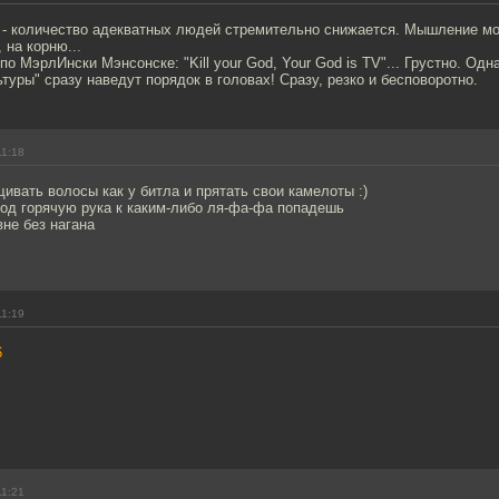
м - количество адекватных людей стремительно снижается. Мышление м
на корню...
по МэрлИнски Мэнсонске: "Kill your God, Your God is TV"... Грустно. Одн
туры" сразу наведут порядок в головах! Сразу, резко и бесповоротно.
11:18
ивать волосы как у битла и прятать свои камелоты :)
 под горячую рука к каким-либо ля-фа-фа попадешь
вне без нагана
11:19
6
11:21