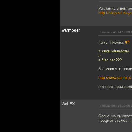
Рекламка в центр
http://nikipavl.live
warmoger
отправлено 14.10.08 
Кому: Пионер,
#7
> свои камелоты
>
> Что это???
башмаки это такие
http://www.camelot.
вот сайт производ
WaLEX
отправлено 14.10.08 
Особенно умиляет,
предмет стычек - 