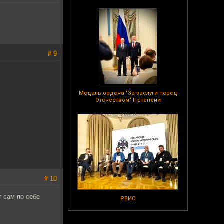
# 9
Медаль ордена "За заслуги перед
Отечеством" II степени
# 10
т сам по себе
РВИО