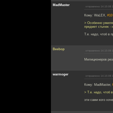
MadMaster
отправлено 14.10.08 
Кому: WaLEX,
#10
> Особенно умиляе
предмет стычек - 
Т.е. надо, чтоб в
Beebop
отправлено 14.10.08 
Милиционеров рез
warmoger
отправлено 14.10.08 
Кому: MadMaster,
> Т.е. надо, чтоб
эти сами кого хо