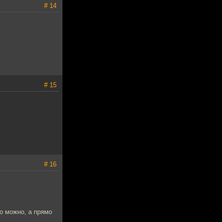
# 14
# 15
# 16
то можно, а прямо