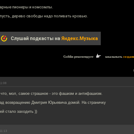
итарные пионеры и комсомлы.
— пусть, дерево свободы надо поливать кровью.
Слушай подкасты на
Яндекс.Музыка
Goblin рекомендует
заказывать
создан
11:08
, что, мол, самое страшное - это фашизм и антифашизм.
рад возвращению Дмитрия Юрьевича домой. На страничку
ей стало заходить ))
11:13