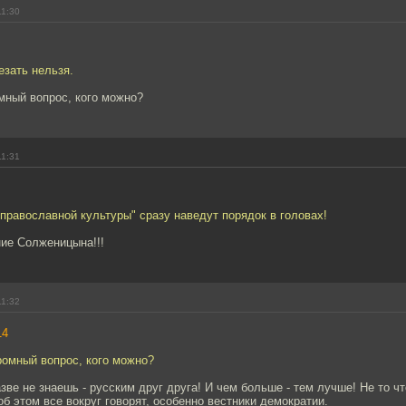
11:30
езать нельзя.
мный вопрос, кого можно?
11:31
православной культуры" сразу наведут порядок в головах!
ие Солженицына!!!
11:32
14
ромный вопрос, кого можно?
азве не знаешь - русским друг друга! И чем больше - тем лучше! Не то ч
об этом все вокруг говорят, особенно вестники демократии.