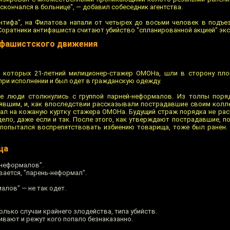
 скончался в больнице", — добавил собеседник агентства.
нтифа", на Филатова напали от четырех до восьми человек в подъе
. Соратники антифашиста считают убийство "спланированной акцией" эк
ифашистского движения
 которых 21-летний милиционер-стажер ОМОНа, шли в сторону пло
ри исполнении и был одет в гражданскую одежду.
 люди столкнулись с группой парней-неформалов. Из толпы поряд
явшим, и, как впоследствии рассказывали пострадавшие своим колле
азал на кожаную куртку стажера ОМОНа. Будущий страж порядка не рас
 дело, даже если и так. После этого, как утверждают пострадавшие,
 попытался воспрепятствовать избиению товарища, тоже был ранен. 
ца
-неформалов".
ается, "парень-неформал".
алов" — не так одет.
лько случаи крайнего злодейства, типа убийств.
вают и режут кого попало безнаказанно.