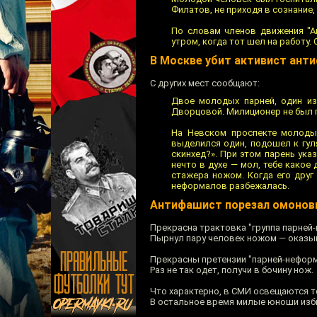
Филатов, не приходя в сознание,
По словам членов движения "А
утром, когда тот шел на работу
В Москве убит активист ант
С других мест сообщают:
Двое молодых парней, один из
Дворцовой. Милиционер не был п
На Невском проспекте молодые
выделился один, подошел к гул
скинхед?». При этом парень ук
нечто в духе — мол, тебе какое
стажера ножом. Когда его друг
неформалов разбежалась.
Антифашист порезал омонов
Прекрасна трактовка "группа парней
Пырнул пару человек ножом — оказыв
Прекрасны претензии "парней-неформ
Раз не так одет, получи в бочину нож.
Что характерно, в СМИ освещаются то
В остальное время милые юноши изби