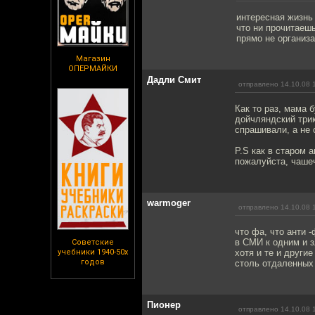
интересная жизнь
что ни прочитаешь
прямо не организа
Магазин
ОПЕРМАЙКИ
Дадли Смит
отправлено 14.10.08 
Как то раз, мама 
дойчляндский трик
спрашивали, а не 
P.S как в старом 
пожалуйста, чаше
warmoger
отправлено 14.10.08 
что фа, что анти 
в СМИ к одним и з
Советские
учебники 1940-50х
хотя и те и други
годов
столь отдаленных
Пионер
отправлено 14.10.08 