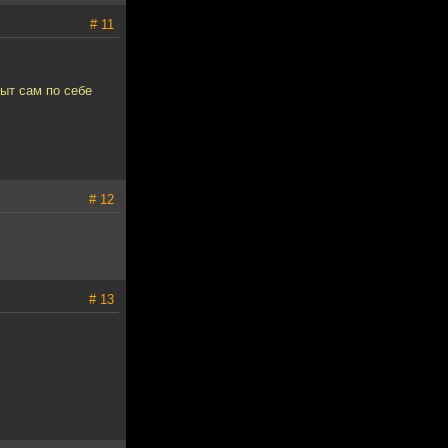
# 11
ыт сам по себе
# 12
# 13