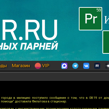
оды
Магазин
VIP
 города в милицию поступило сообщение о том, что в 08:19 от дом
й помощи" доставила Филатова в стационар.
изирован с множественными проникающими колото-резаными ранениям