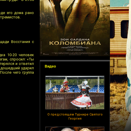
зде его дома рано
стремистов.
щади Восстания с
ка 10-20 человек
гам, спросил: «Ты
терялся и ответил
Видео
 подошедший ударил
После чего группа
О предстоящем Турнире Святого
Георгия