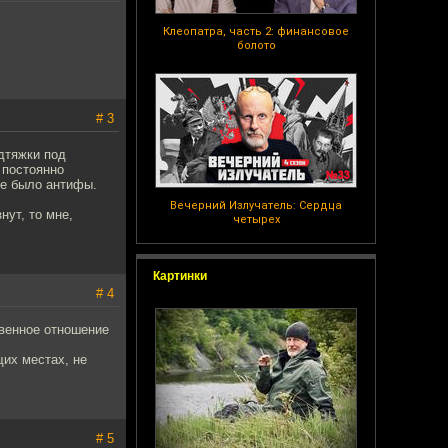
Клеопатра, часть 2: финансовое
болото
# 3
одтяжки под
 постоянно
 не было антифы.
Вечерний Излучатель: Сердца
нут, то мне,
четырех
Картинки
# 4
твенное отношение
щих местах, не
# 5