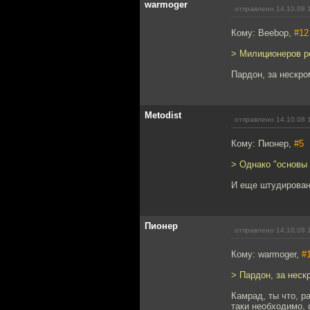
warmoger
отправлено 14.10.08 
Кому: Beebop,
#12
> Милиционеров р
Пардон, за нескро
Metodist
отправлено 14.10.08 
Кому: Пионер,
#5
> Однако "основы 
И еще штудирован
Пионер
отправлено 14.10.08 
Кому: warmoger,
#
> Пардон, за неск
Камрад, ты что, р
таки необходимо, 