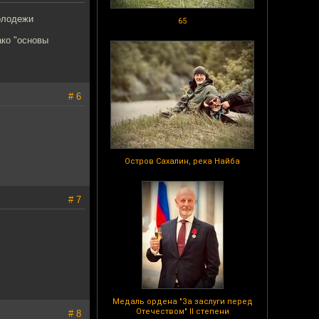
олодежи
65
ако "основы
# 6
Остров Сахалин, река Найба
# 7
Медаль ордена "За заслуги перед
Отечеством" II степени
# 8