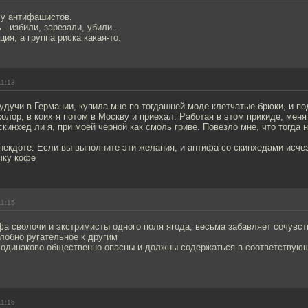
 у антифашистов.
 - избили, зарезали, убили..
ция, а группа риска какая-то.
11:13
будучи в Германии, купила мне по тогдашней моде клетчатые брюки, и п
олор, в коих я потом в Москву и приехал. Работая в этом прикиде, меня
скинхед ли я, при моей черной как смоль гриве. Повезло мне, что тогда
анекдоте: Если вы выполните эти желания, и антифа со скинхедами исчез
чку кофе
11:15
-фа сволочи и экстримисты одного поля ягода, весьма забавляет сочувс
лобно ругательное к другим
е одинаково общественно опасны и должны содержаться в соответствую
11:16