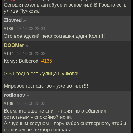
Сегодня ехал в автобусе и вспомнил! В Гродно есть
улица Пучкова!
Zlovred
»
#136 |
16.10.08 23:01
Это всё адский пеар ромашки дяди Коли!!!
DOOMer
»
#137 |
16.10.08 23:02
Кому: Bulborod,
#135
> В Гродно есть улица Пучкова!
Мировое господство - уже вот-вот!!!
rodionov
»
#138 |
16.10.08 23:03
Всем, кто еще не спит - приятного общения,
остальным - спокойной ночи.
А гнусным клоунам - пару кубов снотворного, чтобы
по ночам не безобразничали.