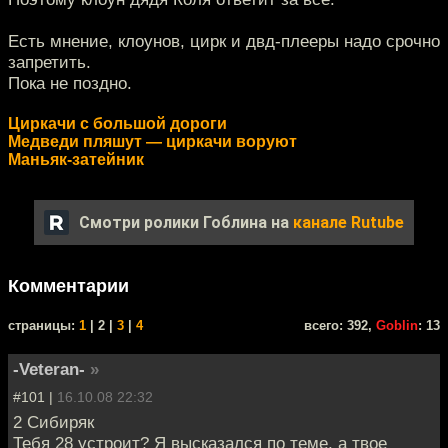
Есть мнение, клоунов, цирк и двд-плееры надо срочно
запретить.
Пока не поздно.
Циркачи с большой дороги
Медведи пляшут — циркачи воруют
Маньяк-затейник
Смотри ролики Гоблина на
канале Rutube
Комментарии
cтраницы:
1
| 2 |
3
|
4
всего: 392,
Goblin
: 13
-Veteran-
»
#101 |
16.10.08 22:32
2 Сибиряк
Тебя 28 устроит? Я высказался по теме, а твое