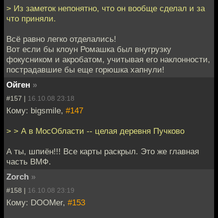
> Из заметок непонятно, что он вообще сделал и за
что приняли.
Всё равно легко отделались!
Вот если бы клоун Ромашка был внугрузку
фокусником и акробатом, учитывая его наклонности,
пострадавшие бы еще горюшка хапнули!
Ойген
»
#157 |
16.10.08 23:18
Кому: bigsmile,
#147
> > А в МосОбласти -- целая деревня Пучково
А ты, шпиён!!! Все карты раскрыл. Это же главная
часть ВМФ.
Zorch
»
#158 |
16.10.08 23:19
Кому: DOOMer,
#153