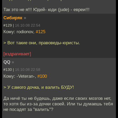
Так это не я!!! Юдей- юди (jude) - евреи!!!
Сибиряк
»
#129 |
16.10.08 22:54
Кому: rodionov,
#125
> Вот такие они, правоведы-юристы.
[вздрагивает]
QQ
»
#130 |
16.10.08 22:58
Кому: -Veteran-,
#100
> У самого дочка, и валить БУДУ!
Да ничё ты не будешь, даже если своих мозгов нет,
то хотя бы из-за дочки своей. Или ты думаешь тебя
не посадят за "валить"?