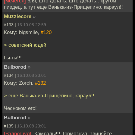
[мечется]
бля, што делать, што делать.. кругом
пиздец, а тут еще Ванька-из-Прищепино, караул!!
Muzzlecore
»
#133 |
16.10.08 22:59
Кому: bigsmile,
#120
> советский юдей
Гы-гы!!!
Bulborod
»
#134 |
16.10.08 23:01
Кому: Zorch,
#132
> еще Ванька-из-Прищепино, караул!!
Чесноком его!
Bulborod
»
#135 |
16.10.08 23:01
[Вздрогнул]
. Камрады!!! Тормознул, звиняйте.