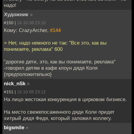
надо!
Художник
»
#150 |
16.10.08 23:10
Кому: CrazyArcher,
#144
> Нет, надо немного не так: "Все это, как вы
понимаете, реклама" 600
"дорогие дети, это, как вы понимаете, реклама"
-говорил детям в кафе клоун дядя Коля
{предположительно}
nick_nSk
»
#151 |
16.10.08 23:12
На лицо жестокая конкуренция в цирковом бизнесе.
На место свежепосаженного дяди Коли придет
хитрый дядя Федя, который заложил коллегу.
bigsmile
»