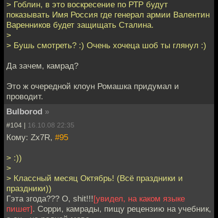
> Гоблин, в это воскресение по РТР будут
показывать Имя Россия где генерал армии Валентин
Варенников будет защищать Сталина.
>
> Бушь смотреть? :) Очень хочеца шоб ты глянул :)
Да зачем, камрад?
Это ж очередной клоун Ромашка придумал и
проводит.
Bulborod
»
#104 |
16.10.08 22:35
Кому: Zx7R,
#95
> :))
>
> Классный месяц Октябрь! (Всё праздники и
праздники))
Гэта згода??? О, shit!!!
[увидел, на каком языке
пишет]
. Сорри, камрады, пищу рецензию на учебник,