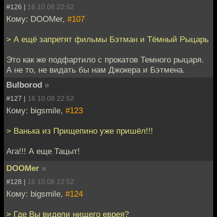
#126 |
16.10.08 22:52
Кому: DOOMer,
#107
> А ещё запретят фильмы Бэтман и Тёмный Рыцарь
Это как же подфартило с прокатов Темного рыцаря.
А не то, не видать бы нам Джокера и Бэтмена.
Bulborod
»
#127 |
16.10.08 22:52
Кому: bigsmile,
#123
>
Ванька из Прищепино уже пришёл!!!
Ага!!! А еще Тацыт!
DOOMer
»
#128 |
16.10.08 22:52
Кому: bigsmile,
#124
> Где Вы видели нищего еврея?