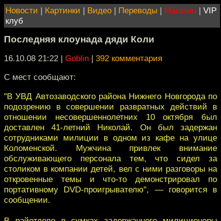
Новости
|
Картинки
|
Видео
|
Переводы
|
Магазин
|
VIP
клуб
Последняя клоунада дяди Коли
16.10.08 21:22
|
Goblin
|
392 комментария
С мест сообщают:
"В УВД Автозаводского района Нижнего Новгорода по
подозрению в совершении развратных действий в
отношении несовершеннолетних 10 октября был
доставлен 41-летний Николай. Он был задержан
сотрудниками милиции в одном из кафе на улице
Коломенской. Мужчина привлек внимание
обслуживающего персонала тем, что сидел за
столиком в компании детей, вел с ними разговоры на
откровенные темы и что-то демонстрировал по
портативному DVD-проигрывателю", — говорится в
сообщении.
В райотделе в сумках задержанного милиционеры