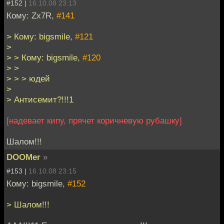
#152 |
16.10.08 23:13
Кому: Zx7R,
#141
> Кому: bigsmile,
#121
>
> > Кому: bigsmile,
#120
> >
> > > юдей
>
> Антисемит?!!!1
[надевает кипу, прячет коричневую рубашку]
Шалом!!!
DOOMer
»
#153 |
16.10.08 23:15
Кому: bigsmile,
#152
> Шалом!!!