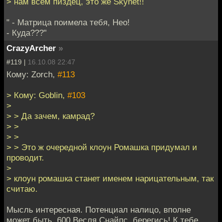
> нам всем пиздец, это же Skynet!!
" - Матрица поимела тебя, Нео!
- Куда???"
CrazyArcher
»
#119 |
16.10.08 22:47
Кому: Zorch,
#113
> Кому: Goblin,
#103
>
> > Да зачем, камрад?
> >
> >
> > Это ж очередной клоун Ромашка придумал и
проводит.
>
> клоун ромашка станет именем нарицательным, так
считаю.
Мысль интересная. Потенциал налицо, вполне
может быть. 600 Весля Снайпс, берегись! К тебе