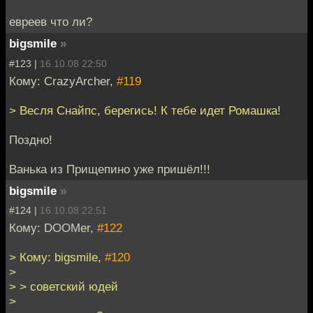
евреев что ли?
bigsmile
»
#123 |
16.10.08 22:50
Кому: CrazyArcher,
#119
> Весля Снайпс, берегись! К тебе идет Ромашка!
Поздно!
Ванька из Прищепино уже пришёл!!!
bigsmile
»
#124 |
16.10.08 22:51
Кому: DOOMer,
#122
> Кому: bigsmile,
#120
>
> > советский юдей
>