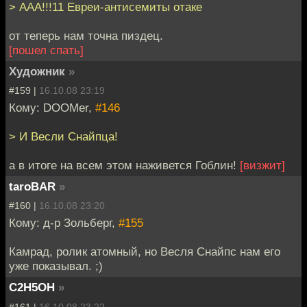
> ААА!!!11 Евреи-антисемиты отаке
от теперь нам точна пиздец.
[пошел спать]
Художник
»
#159 |
16.10.08 23:19
Кому: DOOMer,
#146
> И Весли Снайпца!
а в итоге на всем этом наживется Гоблин!
[визжит]
taroBAR
»
#160 |
16.10.08 23:20
Кому: д-р Зольберг,
#155
Камрад, ролик атомный, но Весля Снайпс нам его
уже показывал. ;)
C2H5OH
»
#161 |
16.10.08 23:22