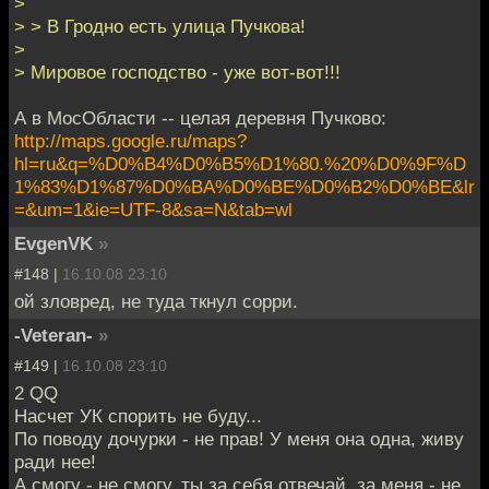
>
> > В Гродно есть улица Пучкова!
>
> Мировое господство - уже вот-вот!!!
А в МосОбласти -- целая деревня Пучково:
http://maps.google.ru/maps?
hl=ru&q=%D0%B4%D0%B5%D1%80.%20%D0%9F%D
1%83%D1%87%D0%BA%D0%BE%D0%B2%D0%BE&lr
=&um=1&ie=UTF-8&sa=N&tab=wl
EvgenVK
»
#148 |
16.10.08 23:10
ой зловред, не туда ткнул сорри.
-Veteran-
»
#149 |
16.10.08 23:10
2 QQ
Насчет УК спорить не буду...
По поводу дочурки - не прав! У меня она одна, живу
ради нее!
А смогу - не смогу, ты за себя отвечай, за меня - не