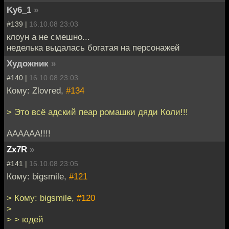
Ky6_1
»
#139 |
16.10.08 23:03
клоун а не смешно...
неделька выдалась богатая на персонажей
Художник
»
#140 |
16.10.08 23:03
Кому: Zlovred,
#134
> Это всё адский пеар ромашки дяди Коли!!!
АААААА!!!!
Zx7R
»
#141 |
16.10.08 23:05
Кому: bigsmile,
#121
> Кому: bigsmile,
#120
>
> > юдей