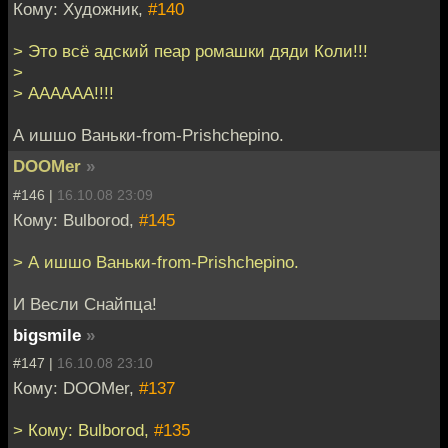
Кому: Художник,
#140
> Это всё адский пеар ромашки дяди Коли!!!
>
> АААААА!!!!
А ишшо Ваньки-from-Prishchepino.
DOOMer
»
#146 |
16.10.08 23:09
Кому: Bulborod,
#145
> А ишшо Ваньки-from-Prishchepino.
И Весли Снайпца!
bigsmile
»
#147 |
16.10.08 23:10
Кому: DOOMer,
#137
> Кому: Bulborod,
#135