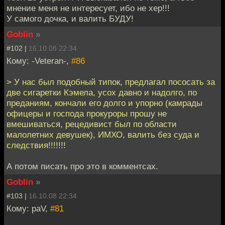
мнение меня не интересует, ибо не хер!!!
У самого дочка, и валить БУДУ!
Goblin
»
#102 |
16.10.08 22:34
Кому: -Veteran-,
#86
> У нас был подобный типок, предлагал пососать за
две сигаретки Кэмела, усох давно и надолго, по
преданиям, кончали его долго и упорно (камрады
офицеры и господа прокуроры прошу не
вмешиваться, рецедивист был по области
малолетних девушек), ИМХО, валить без суда и
следствия!!!!!!!
А потом писать про это в комментсах.
Goblin
»
#103 |
16.10.08 22:34
Кому: paV,
#81