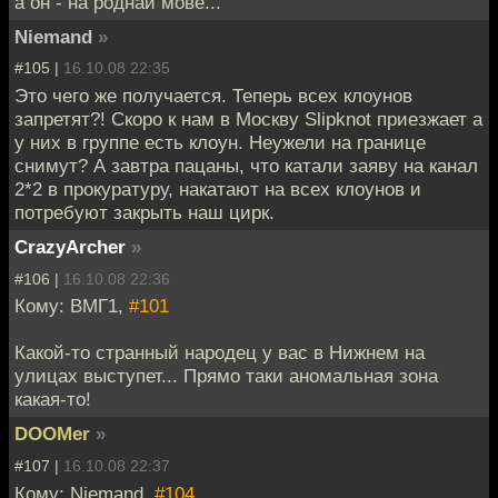
а он - на роднай мове...
Niemand
»
#105 |
16.10.08 22:35
Это чего же получается. Теперь всех клоунов
запретят?! Скоро к нам в Москву Slipknot приезжает а
у них в группе есть клоун. Неужели на границе
снимут? А завтра пацаны, что катали заяву на канал
2*2 в прокуратуру, накатают на всех клоунов и
потребуют закрыть наш цирк.
CrazyArcher
»
#106 |
16.10.08 22:36
Кому: ВМГ1,
#101
Какой-то странный народец у вас в Нижнем на
улицах выступет... Прямо таки аномальная зона
какая-то!
DOOMer
»
#107 |
16.10.08 22:37
Кому: Niemand,
#104