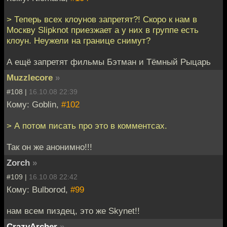
> Теперь всех клоунов запретят?! Скоро к нам в
Москву Slipknot приезжает а у них в группе есть
клоун. Неужели на границе снимут?
А ещё запретят фильмы Бэтман и Тёмный Рыцарь
Muzzlecore
»
#108 |
16.10.08 22:39
Кому: Goblin,
#102
> А потом писать про это в комментсах.
Так он же анонимно!!!
Zorch
»
#109 |
16.10.08 22:42
Кому: Bulborod,
#99
нам всем пиздец, это же Skynet!!
CrazyArcher
»