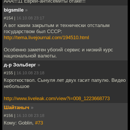
ААА!!!11 Евреи-антисемиты отаке!!!
bigsmile
»
#154 |
16.10.08 23:17
А вот каким закрытым и технически отсталым
государством был СССР:
http://tema.livejournal.com/194510.html
Особенно заметен убогий сервис и низкий курс
национальной валюты.
д-р Зольберг
»
#155 |
16.10.08 23:18
Короткоствол. Сынуля лет двух гасит папулю. Видео
небольшое
http://www.liveleak.com/view?i=008_1223668773
Шайтаныч
»
#156 |
16.10.08 23:18
Кому: Goblin,
#73