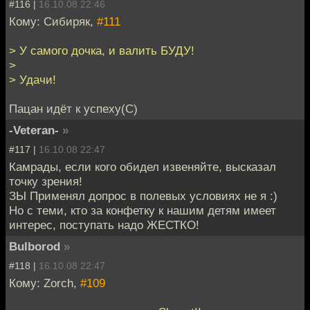
#116 |
16.10.08 22:46
Кому: Сибиряк,
#111
> У самого дочка, и валить БУДУ!
>
> Удачи!
Пацан идёт к успеху(С)
-Veteran-
»
#117 |
16.10.08 22:47
Камрады, если кого обидел извеняйте, высказал
точку зрения!
ЗЫ Применял допрос в полевых условиях не я :)
Но с теми, кто за конфетку к нашим детям имеет
интерес, поступать надо ЖЕСТКО!
Bulborod
»
#118 |
16.10.08 22:47
Кому: Zorch,
#109