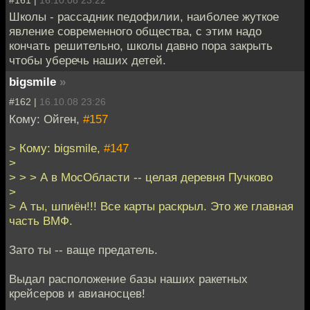
Школы - рассадник педофилии, наиболее жуткое
явление современного общества, с этим надо
кончать решительно, школы давно пора закрыть
чтобы уберечь наших детей.
bigsmile
»
#162 |
16.10.08 23:26
Кому: Ойген,
#157
> Кому: bigsmile,
#147
>
> > > А в МосОбласти -- целая деревня Пучково
>
> А ты, шпиён!!! Все карты раскрыл. Это же главная
часть ВМФ.
Зато ты -- ваще предатель.
Выдал расположение базы наших ракетных
крейсеров и авианосцев!